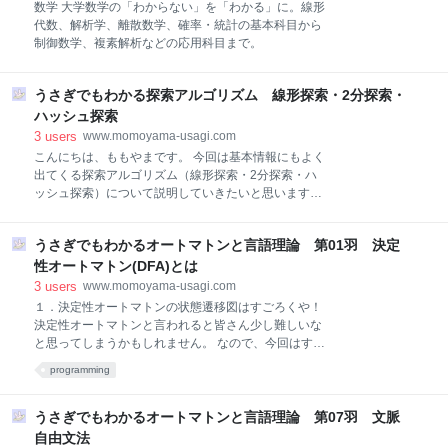
数学 大学数学の「わからない」を「わかる」に。線形
て \( \varepsilon - \delta \), \( \varepsilon - N \) 論法につ
代数、解析学、離散数学、確率・統計の基本科目から
いて勉強したため、ミスがあるかもしれません。その
制御数学、複素解析などの応用科目まで。
ときはコメ
うさぎでもわかる探索アルゴリズム 線形探索・2分探索・
ハッシュ探索
3
users
www.momoyama-usagi.com
こんにちは、ももやまです。 今回は基本情報にもよく
出てくる探索アルゴリズム（線形探索・2分探索・ハ
ッシュ探索）について説明していきたいと思います。
１．探索とは 配列やリストなどのデータ構造の中から
目的のデータを探した出すことを探索といいます。
うさぎでもわかるオートマトンと言語理論 第01羽 決定
「データなんて最初から順番に探し出していけばいい
じゃん！」 と思うかもしれません。 しかし、もしデー
性オートマトン(DFA)とは
タ数が100億あったらどうでしょう。 地道に計算する
3
users
www.momoyama-usagi.com
と日がくれそうです。もっといいアルゴリズムがない
１．決定性オートマトンの状態遷移図はすごろくや！
かなぁと思いたくなりますよね。 そこで今回はコンピ
決定性オートマトンと言われると皆さん少し難しいな
ュータ上でよく使う探索アルゴリズム、具体的には 線
と思ってしまうかもしれません。 なので、今回はすご
形探索二分探索ハッシュ探索 の3つを紹介していきた
ろくでオートマトンを例えることにしましょう！ 例え
programming
いと思います。 スポンサードリンク ２．線形探索 (1)
ばこんなすごろくのマップがあるとします。 （オート
線形探索とは 配列の先頭から順番に目的のデータかど
マトンの世界ではこれを状態遷移図と呼びます。） ま
うかを調べていく方法を線形探索と呼びます。 しらみ
ず最初に \( \Sigma \) という謎の記号がありますね。こ
うさぎでもわかるオートマトンと言語理論 第07羽 文脈
つぶしに探していく最も単純な探索アルゴリズムで
れは、このすごろくで使うサイコロの出目の種類の一
自由文法