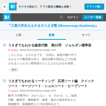
サクサク読めて、
アプリ限定の機能も多数！
アプリで開く
c
l
o
ログイン
ユーザー登録
s
e
『工業大学生ももやまのうさぎ塾 (Momousagi Academy)』
人気
新着
すべて
うさぎでもわかる線形代数 第22羽 ジョルダン標準形
4
users
www.momoyama-usagi.com
こんにちは、ももやまです。 今回は、線形代数の中で
もかなりの難易度を誇り、期末試験や院試などで出題
されるジョルダン標準形がどんなものなのかを簡単に
説明し、3次ジョルダン標準形までの求め方を例題や
数学
練習問題を用意し、（たぶん）わかりやすくまとめて
います。 ※注意 ジョルダン標準形の求め方が知りたい
方は、項目3以降をご覧ください。 前回の記事「うさ
うさぎでもわかるソーティング 応用ソート編 クイック
ぎでもわかる線形代数 第21羽」はこちら↓
ソート・マージソート・シェルソート・ヒープソート
www.momoyama-usagi.com １．ジョルダン標準形と
3
users
www.momoyama-usagi.com
は 行列の中には対角化ができないものもありました。
数学 大学数学の「わからない」を「わかる」に。線形
例えば、\[ \left( \begin{array}{ccc} 2 & 1 \\ -1 & 4
代数、解析学、離散数学、確率・統計の基本科目から
\end{array} \right) \]は、2次正方行列なのに固有ベクト
制御数学、複素解析などの応用科目まで。