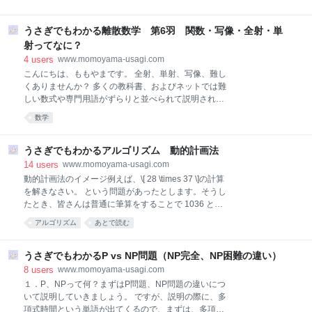
ルが1つしか求められないため、対角化ができません
ね*1。 しかし、対角化できない行列でもできる限り対
角行列に近い形にする
うさぎでもわかる離散数学 第6羽 関数・写像・全射・単
射ってなに？
4
users
www.momoyama-usagi.com
こんにちは、ももやまです。 全射、単射、写像、難し
くありませんか？ 多くの教科書、およびネットでは難
しい数式や専門用語がずらりと並べられて説明されて
いますよね。 今回は、あまり専門用語を使わずに簡単
数学
な言葉で関数・写像、および全射と単射についてまと
めたいと思います。 おまけとして合成写像、逆写像、
全域関数、部分関数をまとめていますがこちらは番外
うさぎでもわかるアルゴリズム 動的計画法
編なので見なくても大丈夫です。余裕があるって人は
14
users
www.momoyama-usagi.com
理解してみるといいと思います。 前回の第5羽はこち
動的計画法のイメージ例えば、\[ 28 \times 37 \]の計算
らから 半順序、ハッセ図についてまとめています。
を解きなさい。 という問題があったとします。そうし
www.momoyama-usagi.com ☆注意☆ 先生によって、
たとき、皆さんは普通に筆算をすることで 1036 と求
写像の解釈が2パターンに分かれるので注意してくだ
められますね。 その問題のすぐ下に\[ 28 \times 37
アルゴリズム
あとで読む
さい (1) 写像は関数よりも広義、つまり写像の特殊な
\times 4 \]を解きなさい。 という問題があったとしま
パターンが関数という扱い (2) 写像と関数は名前だけ
す。おそらく、ほとんどの皆さんは、先程の計算けっ
違ってて意味は全く同じ この記事では「６．全域関
か「28×37=1036」を使い、\[\begin{align*} & 28
うさぎでもわかるP vs NP問題（NP完全、NP困難の違い）
数、部分関数」以外の説明では (1
\times 37 \times 4 \\ = \ & 1036 \times 4 \\ = \ & 4144
8
users
www.momoyama-usagi.com
\end{align*}\]と求めると思います。 このように、我々
１．P、NPって何？まずはP問題、NP問題の違いにつ
人間は「1回求めた答えを」再利用してより難しい問
いて説明していきましょう。 ですが、説明の際に、多
題を簡単に解くことができますね。 しかし、コンピュ
項式時間という単語が出てくるので、まずは、多項式