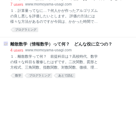
7
users
www.momoyama-usagi.com
１．計算量ってなに…？何人かが作ったアルゴリズム
の良し悪しを評価したいとします。 評価の方法には
様々な方法があるのですが今回は、かかった時間で評
価してみるとします。 例えば、Aさんの作ったアルゴ
プログラミング
リズムは実行に30秒かかりました。 しかしBさんの作
ったアルゴリズムはたったの10秒で計算できちゃいま
した。 あ、Bさんのほうが速度が3倍だからBさんのア
離散数学（情報数学）って何？ どんな役に立つの？
ルゴリズムのほうが良い！と思うのは実は問題点があ
4
users
www.momoyama-usagi.com
ります。 極端な例ですが、Aさんのアルゴリズムの実
１．離散数学って何？ 前提科目は？高校時代、数学
行時間を評価するのにCeleron*1のCPUが入っている
の様々な科目を履修したはずです。二次関数、図形と
計算機(PC)を使い、Bさんのアルゴリズムを評価する
方程式、三角関数、指数関数、対数関数、微積、理系
ときにスーパーコンピューターレベルの計算機を使っ
の人なら複素数平面などなど……。 でも離散数学とい
数学
プログラミング
あとで読む
ていたら計算機の性能の良し悪しが実行時間の差に影
う名前だけではどんなことをするのか全然わかりませ
響してしまいます。このように、かかった時間で評価
んよね。 ということで、まずは離散数学とはどんな数
する場合は実行する場所（環境）がわからないため明
学なのかを見てみましょう。 微分積分学の極限に関係
確にアルゴリズムの良し悪しが判別できません。 こん
しない数学。すなわち〈連続の数学〉に対して離散的
な
な構造を扱う数学。計算可能性の理論，符号理論，オ
ートマトンの理論，計算量の理論，証明論，組合せ論
などの幅広い分野が含まれる。 有限でかつ離散的な，
非計量の分野を対象とする数学。集合論，整数論，グ
ラフ理論，組合せ論などの分野が含まれる。……… 引
用：コトバンク「離散数学」 読んでみると、微積とは
全く関係ない内容というのがわかりますね。しかし、