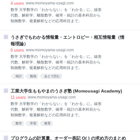
覧を表しています。今回は {0,1} なので、0の目と1の
4
users
www.momoyama-usagi.com
目だけが書かれているサイコロを使います。 （実際の
数学 大学数学の「わからない」を「わかる」に。線形
オートマトンでは出目ではなく、入力された文字列の
代数、解析学、離散数学、確率・統計の基本科目から
受理非受理を判定できる文字の種類を表していま
制御数学、複素解析などの応用科目まで。
す。） 次に、このマップには◎で書かれたマス（京
都）と○で書かれたマス（大阪・神戸）があります
ね。◎のマスはゴールのマスを表し、○のマスはゴー
うさぎでもわかる情報量・エントロピー・相互情報量（情
ル以外のマスを表します。 （実際のオートマトンで
報理論）
6
users
www.momoyama-usagi.com
数学 大学数学の「わからない」を「わかる」に。線形
代数、解析学、離散数学、確率・統計の基本科目から
制御数学、複素解析などの応用科目まで。
統計
勉強
あとで読む
工業大学生ももやまのうさぎ塾 (Momousagi Academy)
11
users
www.momoyama-usagi.com
数学 大学数学の「わからない」を「わかる」に。線形
代数、解析学、離散数学、確率・統計の基本科目から
制御数学、複素解析などの応用科目まで。
数学
学習
教育
プログラムの計算量、オーダー表記 O( ) の求め方のまとめ