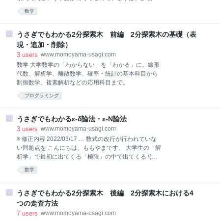
ータはただプログラミングしただけでは勝手に答えを
時間についての説明をしておきましょう。 多項式時間
数学
再利用してはくれません。 28*37 = 103
とは多項式時間*2とは、\( a \) を定数として、\( O(n^a)
\) 以下の時間のことを表します。 多項式時間の例とし
ては、 \( O(n^3) \) 、\( O(n \log{n}) \) 、\( O(n^{100}) \)
うさぎでもわかる2分探索木 前編 2分探索木の基礎（表
などがあります。 多項式時間ではない例としては、指
現・追加・削除）
数関数以上のオーダーのもの、たとえば \( O(2^n) \), \(
3
users
www.momoyama-usagi.com
O(1.2^n) \), \( O(n!) \) などがあります。 今回は、わか
数学 大学数学の「わからない」を「わかる」に。線形
りやすく説明するために、多項式時間以内で解けるア
代数、解析学、離散数学、確率・統計の基本科目から
ルゴリズムのことを効率の良いアルゴリズム、多項式
制御数学、複素解析などの応用科目まで。
時間以内で解けないアルゴリズムのことを効率の悪い
アルゴリズムと呼
プログラミング
うさぎでもわかるε-δ論法・ε-N論法
3
users
www.momoyama-usagi.com
※ 修正内容 2022/03/17 … 数式の改行が行われていな
い問題点を こんにちは、ももやまです。 大学生の「解
析学」で最初に出てくる「極限」の中で出てくる \(
\varepsilon - \delta \) 論法（関数に関する極限で登場）
数学
\( \varepsilon - N \) 論法（数列に関する極限で登場）っ
て高校までの極限と全然違ってて「あれ？？」となる
人が多いかと思います。 ということで、今回はそんな
うさぎでもわかる2分探索木 後編 2分探索木における4
\( \varepsilon - \delta \) 論法、\( \varepsilon - N \) 論法
つの走査方法
についてうさぎでもわかるようにわかりやすく説明し
7
users
www.momoyama-usagi.com
ていきたいと思います。 ※ 私ももやま自身も今回初め