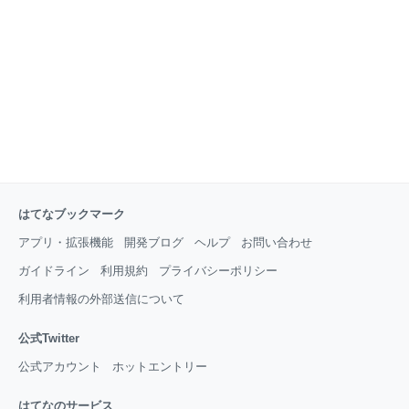
にやるべき購入方法を紹介！ Amazonの商品を8.5％引
きで買う超お得な方法 アマゾンギフト券でお買い物す
るだけで2.5％もお得！ Amazonセール祭りを最大限に
お得にするためにやるべきことまとめ 5月31日の
はてなブックマーク
アプリ・拡張機能
開発ブログ
ヘルプ
お問い合わせ
ガイドライン
利用規約
プライバシーポリシー
利用者情報の外部送信について
公式Twitter
公式アカウント
ホットエントリー
はてなのサービス