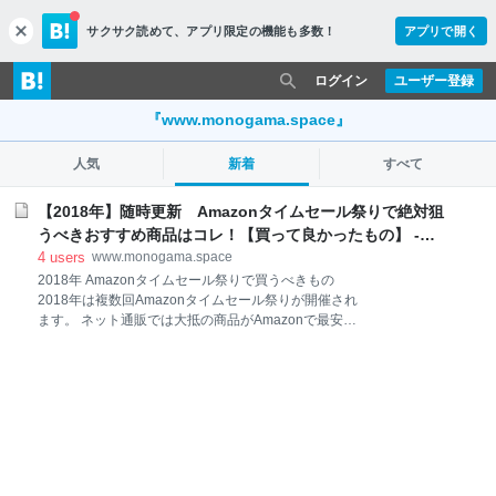
サクサク読めて、
アプリ限定の機能も多数！
アプリで開く
c
l
o
ログイン
ユーザー登録
s
e
『www.monogama.space』
人気
新着
すべて
【2018年】随時更新 Amazonタイムセール祭りで絶対狙
うべきおすすめ商品はコレ！【買って良かったもの】 -
Monogamaの地獄の釜のフタ
4
users
www.monogama.space
2018年 Amazonタイムセール祭りで買うべきもの
2018年は複数回Amazonタイムセール祭りが開催され
ます。 ネット通販では大抵の商品がAmazonで最安値
で売られていますが、セールで更にお安く買える超オ
トクなイベントです。 筆者はAmazonセールを毎回楽
しみにしているので今回も凄くワクワクしています。
この記事では、ほぼ毎週Amazonで買い物をしている
筆者がAmazonで買ってよかった商品、買おうと思っ
ている物、今回のセールでお買い得だと感じた商品を
紹介します。 2018年 Amazonタイムセール祭りで買
うべきもの 【最大8.5%引き】Amazonで買うなら絶対