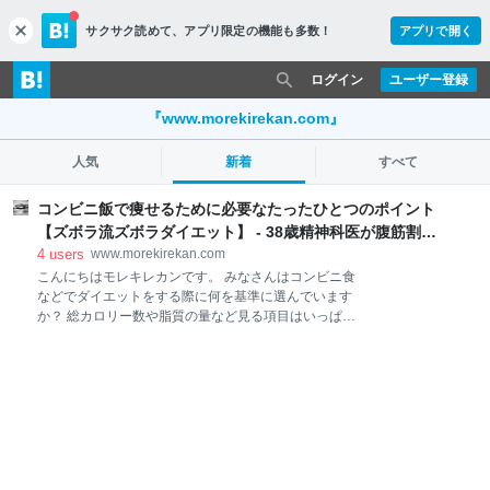
サクサク読めて、
アプリ限定の機能も多数！
アプリで開く
c
l
o
ログイン
ユーザー登録
s
e
『www.morekirekan.com』
人気
新着
すべて
コンビニ飯で痩せるために必要なたったひとつのポイント
【ズボラ流ズボラダイエット】 - 38歳精神科医が腹筋割る
ログ
4
users
www.morekirekan.com
こんにちはモレキレカンです。 みなさんはコンビニ食
などでダイエットをする際に何を基準に選んでいます
か？ 総カロリー数や脂質の量など見る項目はいっぱい
ありますよね。私は過去に110kg⇒70kgのダイエット
を10か月で行ったことがありますが、その時はほとん
どがコンビニ飯でした。ミスターズボラな私がどうし
てコンビニ飯で痩せることが出来たのか。そんな私が
気を付けていたポイントはたった一つです。 そのポイ
ントを今日はお話しさせてもらえればと思います。 コ
ンビニ飯で痩せるために必要なたったひとつのポイン
ト【ズボラ流ズボラダイエット】 そのズボラ流のポイ