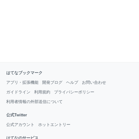
ントとはずばり「カロリーとたんぱく質を比べる」こ
と！ただそれだけです。 どういうことかというと食品
の裏などに書いてある栄養成分表示を見てみてくださ
い。 下の写真のような表示がほとんどの食品には書い
てあります。 エネルギーに書いてあるカロリー数とた
んぱく
はてなブックマーク
アプリ・拡張機能
開発ブログ
ヘルプ
お問い合わせ
ガイドライン
利用規約
プライバシーポリシー
利用者情報の外部送信について
公式Twitter
公式アカウント
ホットエントリー
はてなのサービス