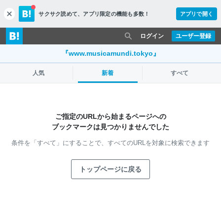
サクサク読めて、
アプリ限定の機能も多数！
アプリで開く
c
l
o
ログイン
ユーザー登録
s
e
『www.musicamundi.tokyo』
人気
新着
すべて
ご指定のURLから始まるページへの
ブックマークは見つかりませんでした
条件を「すべて」にすることで、
すべてのURLを対象に検索できます
トップページに戻る