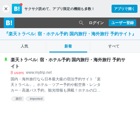
サクサク読めて、
アプリ限定の機能も多数！
アプリで開く
c
l
o
ログイン
ユーザー登録
s
『楽天トラベル: 宿・ホテル予約 国内旅行・海外旅行 予約サイト』
e
人気
新着
すべて
楽天トラベル: 宿・ホテル予約 国内旅行・海外旅行 予約サ
イト
8
users
www.mytrip.net
国内・海外旅行なら日本最大級の宿泊予約サイト「楽
天トラベル」。ホテル・ツアー予約や航空券・レンタ
カー・高速バス予約、観光情報も満載！ホテルの口コ
ミ数は1,000万件以上で日本最大級！楽天ポイント貯
旅行
imported
まる・使える！