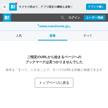
サクサク読めて、
アプリ限定の機能も多数！
アプリで開く
c
l
o
ログイン
ユーザー登録
s
e
『www.naruhome.jp』
人気
新着
すべて
ご指定のURLから始まるページへの
ブックマークは見つかりませんでした
条件を「すべて」にすることで、
すべてのURLを対象に検索できます
トップページに戻る