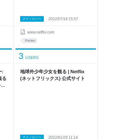
2022/07/19 15:57
テクノロジー
www.netflix.com
Pocket
3
USERS
:
地球外少年少女 を観 る | Netflix
 る
( ネ ッ ト フ リ ッ ク ス ) 公 式サ イ ト
公 式
2022/01/29 11:14
テクノロジー