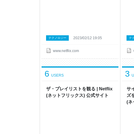
2023/02/12 19:05
テクノロジー
テ
www.netflix.com
6
3
USERS
U
ザ・プレイリスト を観 る | Netflix
サ
( ネ ッ ト フ リ ッ ク ス ) 公 式サ イ ト
ズ を
( ネ