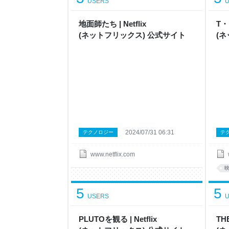
USERS
U
地面師たち | Netflix
T・P
( ネ ッ ト フ リ ッ ク ス ) 公 式サ イ ト
( ネ
2024/07/31 06:31
テクノロジー
テ
www.netflix.com
5
5
USERS
U
PLUTO を観 る | Netflix
THE