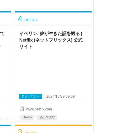
4
USERS
して
イベリン: 彼が生きた証 を観 る |
Netflix ( ネ ッ ト フ リ ッ ク ス ) 公 式
ト
サ イ ト
2024/10/29 09:09
テクノロジー
www.netflix.com
Netflix
あとで読む
3