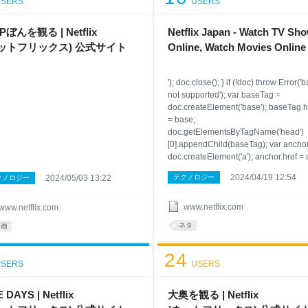
SERS
USERS
ぼん を観 る | Netflix
Netflix Japan - Watch TV Sh
 ッ ト フ リ ッ ク ス ) 公 式サ イ ト
Online, Watch Movies Online
'); doc.close(); } if (!doc) throw Error('
not supported'); var baseTag =
doc.createElement('base'); baseTag.h
= base;
doc.getElementsByTagName('head')
[0].appendChild(baseTag); var ancho
doc.createElement('a'); anchor.href = u
return anchor.href; } finally { if (iframe)
2024/04/19 12:54
2024/05/03 13:22
テクノロジー
クノロジー
iframe.parentNode.removeChild(ifram
}()); } // An inner object implementing
URLUtils (either a native URL // ob
www.netflix.com
www.netflix.com
ネタ
映画
24
SERS
USERS
 DAYS | Netflix
大奥 を観 る | Netflix