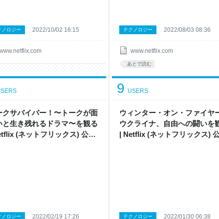
2022/10/02 16:15
2022/08/03 08:36
クノロジー
テクノロジー
www.netflix.com
www.netflix.com
あとで読む
9
SERS
USERS
ークサバイバー！〜トークが面
ウィンター・オン・ファイヤー
いと生き残れるドラマ〜 を観 る
ウクライナ、自由への闘い を観
etflix ( ネ ッ ト フ リ ッ ク ス ) 公 式
| Netflix ( ネ ッ ト フ リ ッ ク ス ) 
イ ト
サ イ ト
2022/02/19 17:26
2022/01/30 06:38
クノロジー
テクノロジー