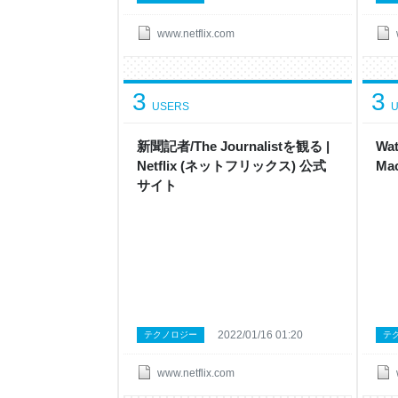
www.netflix.com
3
3
USERS
U
新聞記者/The Journalist を観 る |
Wat
Netflix ( ネ ッ ト フ リ ッ ク ス ) 公 式
Mac
サ イ ト
2022/01/16 01:20
テクノロジー
テ
www.netflix.com