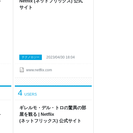
ト
Netflix ( ネ ッ ト フ リ ッ ク ス ) 公 式
サ イ ト
2023/04/30 18:04
テクノロジー
www.netflix.com
4
USERS
ギレルモ・デル・トロの驚異の部
ト
屋 を観 る | Netflix
( ネ ッ ト フ リ ッ ク ス ) 公 式サ イ ト