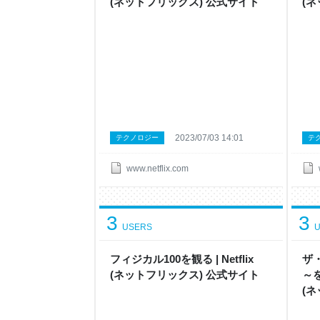
( ネ ッ ト フ リ ッ ク ス ) 公 式サ イ ト
( ネ
2023/07/03 14:01
テクノロジー
テ
www.netflix.com
3
3
USERS
U
フィジカル100 を観 る | Netflix
ザ
( ネ ッ ト フ リ ッ ク ス ) 公 式サ イ ト
～ を
( ネ