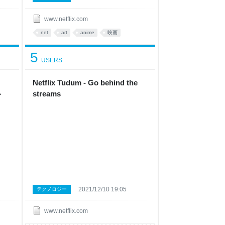
www.netflix.com
net
art
anime
映画
5
USERS
Netflix Tudum - Go behind the
ト
streams
2021/12/10 19:05
テクノロジー
www.netflix.com