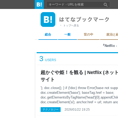
トップへ戻る
総合
一般
世の中
政治と
『Netflix 
3
USERS
超かぐや姫！ を観 る | Netflix ( ネ ッ ト 
サ イ ト
'); doc.close(); } if (!doc) throw Error('base not sup
doc.createElement('base'); baseTag.href = base;
doc.getElementsByTagName('head')[0].appendChild
doc.createElement('a'); anchor.href = url; return ancho
iframe.parentNode.removeChild(iframe); } }()); } //
2026/01/22 19:25
テクノロジー
URLUtils (either a native URL // ob