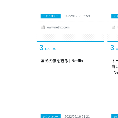
2022/10/17 05:59
テクノロジー
テ
www.netflix.com
3
3
USERS
U
国民の僕 を観 る | Netflix
ト
白
| N
サ 
2022/05/16 21:21
テクノロジー
テ