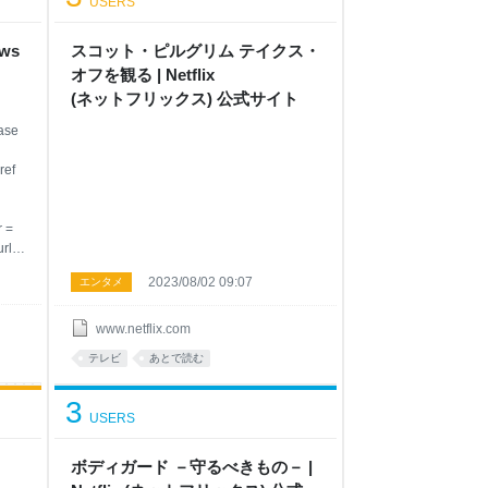
USERS
ows
スコット・ピルグリム テイクス・
オフ を観 る | Netflix
( ネ ッ ト フ リ ッ ク ス ) 公 式サ イ ト
base
ref
r =
rl;
2023/08/02 09:07
エンタメ
e); }
www.netflix.com
テレビ
あとで読む
3
USERS
ボディガード －守るべきもの－ |