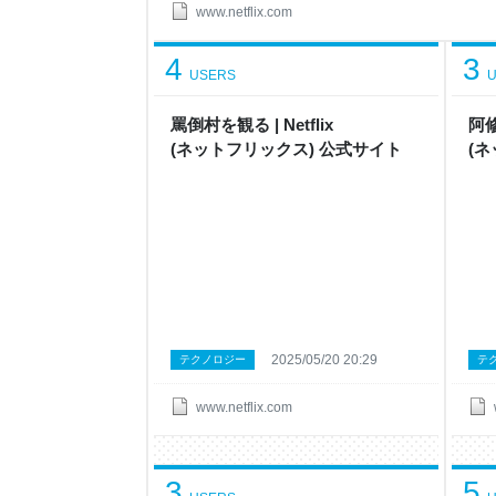
www.netflix.com
4
3
USERS
U
罵倒村 を観 る | Netflix
阿修
( ネ ッ ト フ リ ッ ク ス ) 公 式サ イ ト
( ネ
2025/05/20 20:29
テクノロジー
テ
www.netflix.com
3
5