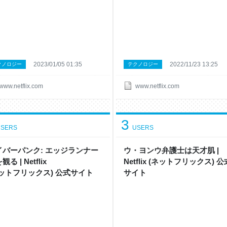
2023/01/05 01:35
2022/11/23 13:25
クノロジー
テクノロジー
www.netflix.com
www.netflix.com
3
SERS
USERS
イバーパンク: エッジランナー
ウ・ヨンウ弁護士は天才肌 |
観 る | Netflix
Netflix ( ネ ッ ト フ リ ッ ク ス ) 公
 ッ ト フ リ ッ ク ス ) 公 式サ イ ト
サ イ ト