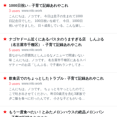
の倉庫開放イベント！お菓子の特売＆セールで目玉商
レー 1,650円 和風バター醤油パスタ 1,650円 自家
1000日祝い - 子育て記録あれやこれ
品を狙え！ お菓子の問屋・山田商店の倉庫開放って？
製トマトソースパスタ 1,650円 チキンフリカッセプ
お菓子の激安販売会 in 倉庫 お菓子買ってきたよ
3
users
www.nito.work
レート 1,650円 キッシュ
～！！ 菓子問屋 山田商店 へのアクセス お菓子の問
こんにちは。ノコです。 今日は息子の生まれて1000
屋・山田商店の倉庫開放って？ ㈱山田商店は碧南市に
日記念日でした。 100日祝いを経て、 今日、1000日
あるお菓子の問屋さん。 駄菓子の直売店を県内5店舗
祝いができました。 日々成長している。こんな嬉しい
（知多・西尾・大府・豊田・高浜）でやっています。
ことはないですね。 ちなみにお次のキリ番10000日目
そして碧南市にある本社では毎月2回（土日）で倉庫
を迎えるのは、27歳と4か月と16日目。 息子だと、
開放という名の販売イベントを行われます。 お菓子が
ナゴヤドーム近くにあるパスタのうますぎる店 しんぷる
2047年7月7日。 果てしなく遠く感じますね。 100日
安い！と聞き、おもしろそうなので行ってきました( *
目は私の誕生日、 1000日目は七五三の日、 そして
（名古屋市千種区） - 子育て記録あれやこれ
´艸｀) お菓子の激安販売会 in 倉庫 さっそく倉庫のある
10000日目は七夕。 なんだか生まれながらに持ってそ
5
users
www.nito.work
本社へ行ってみたら駐車場にはのぼり
うな息子です。 ちなみにその次にあたる100000日目
昔ながらの雰囲気としんぷるなメニューで間違いない
は約270年先。 そう考えるとキリ番を一緒に迎えられ
味 こんにちは。ノコです。 名古屋市千種区にあるスパ
るのはあと一回… 27歳の息子の成長も楽しみです。
ゲティーのお店「しんぷる」で子連れランチしてきま
おもしろいのでぜひ調べてみてください！
した♪ 昔ながらの雰囲気としんぷるなメニューで間違
sunpillar.jf.land.to
いない味 コーヒーとスパゲティーの店 しんぷるって？
飲食店でのちょっとしたトラブル - 子育て記録あれやこれ
メニュー 実食 子ども連れは？ コーヒーとスパゲティ
ーの店 しんぷるへのアクセス コーヒーとスパゲティー
3
users
www.nito.work
の店 しんぷるって？ しんぷるは、ナゴヤドームから歩
こんにちは。ノコです。 ちょっとモヤっとしたのでこ
いて数分のところにあるコーヒーとスパゲティーがお
こで吐き出させてください。 昨日0歳児を含む3家族で
いしいイタリアン。マンションの1階部分、飲食店が
夕ご飯を食べに行ったんです。 小さな子どもがいると
数店舗ならぶ一角に入っています。 ただ外観はイタリ
なかなか夜ご飯で外食って難しいけれど、事前に打ち
アンというより、昔ながらの喫茶店のような雰囲気。
合わせしてたまにはみんなでおいしいものを食べよう
なんとオープンしてなんと38年らしい。 店内はカウン
もう一度食べたい！とみたメロンハウスの絶品メロンパン
って。 店選びは私がしました。 ランチで利用したこと
ターとテーブル席と相席のできる大きなテーブルがひ