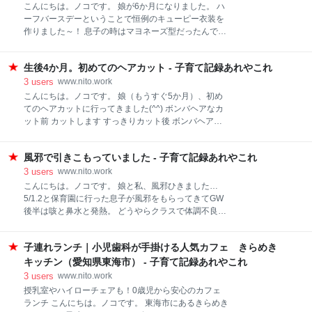
ね。 そんななかここにた
はら へのアクセス サンテパルクたはらって サンテパ
こんにちは。ノコです。 娘が6か月になりました。 ハ
ルクたはらは、愛知県田原市にある体験型の農業公
ーフバースデーということで恒例のキューピー衣装を
園。 子どもが遊べる公園やポニー牧場、小動物園、産
作りました～！ 息子の時はマヨネーズ型だったんです
直市場、ガーデンなど芦ヶ池に隣接する形で整備され
が、 女の子なのでワンピースに。 ついでに帽子も作り
ています。 園内マップ 子どもの遊び場「野菜の遊園
ました。 我ながら上出来かと(#^.^#) いざ撮影会！！
地」で遊んできたよ 知多半島から田原市まで車で約2
生後4か月。初めてのヘアカット - 子育て記録あれやこれ
なかなか笑ってくれない＆息子がカットインするので
時間。 息子のリフレッシュのために公園へ行ってみま
カメラロールが大変なことになりました。 早いもので
3
users
www.nito.work
した。 湖に面してて解放感が抜群！風も抜けて涼しい
もう6か月。 ふにゃふにゃがむちむちに変わってきま
こんにちは。ノコです。 娘（もうすぐ5か月）、初め
～！ 遊具は全部で7種類。 メインになるのはネ
した。 体重もどんどん増えて順調に成長しています♪
てのヘアカットに行ってきました(^^) ボンバヘアなカ
ット前 カットします すっきりカット後 ボンバヘアな
カット前 生まれた時からすでにフサフサヘアだった
娘。 ついに前髪が目に入ってしまうようになったので
風邪で引きこもっていました - 子育て記録あれやこれ
初めてのヘアカットへ行ってきました。 ▼ボンバヘア
なんともいえない赤ちゃんのふわふわの髪の毛。 お腹
3
users
www.nito.work
の中にいた時から生えてた毛。 本当はもったいないけ
こんにちは。ノコです。 娘と私、風邪ひきました…
れど 襟足の毛は首のシワに挟まるし耳はかぶってるし
5/1.2と保育園に行った息子が風邪をもらってきてGW
この暑い夏を乗り切れそうにないので泣く泣く… カッ
後半は咳と鼻水と発熱。 どうやらクラスで体調不良が
トします 生後4か月、まだ腰もすわっていないどころ
続出だったらしい。 季節の変わり目、寒暖差にやられ
か 姿勢も安定しないので前抱っこでのカットでした。
た子が多いのかな？ しかしなんでGWというタイミン
そういえば息子も生まれた時からふさふさボーイで 初
子連れランチ｜小児歯科が手掛ける人気カフェ きらめき
グ… 週末まで家族はなんともなかったので安心してた
カットは生後5か月でした。 同じく夏が乗り切れない
んですが 週明けに私と娘に咳と鼻水症状。 やっぱりば
キッチン（愛知県東海市） - 子育て記録あれやこれ
云々で… www.nito.work 息子に比べると毛量は少ない
っちりもらってました… 生後4か月の娘は初めての風
3
users
www.nito.work
のと、 女の子なので髪の
邪。 鼻水で口呼吸になってるし痰が絡む咳はするし 咳
授乳室やハイローチェアも！0歳児から安心のカフェ
の感じだとのども痛そう。 辛くて眠れなくて泣いて、
ランチ こんにちは。ノコです。 東海市にあるきらめき
泣き疲れて寝るみたいな繰り返しです。 薬も飲めるも