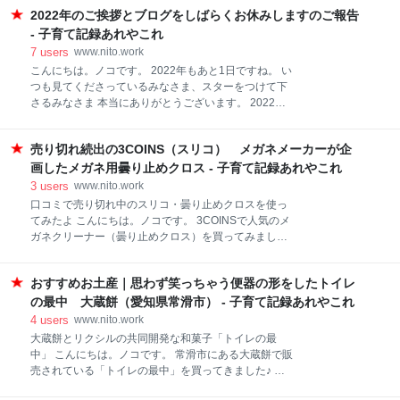
く。 結局予定日を4日ほど過ぎバルーン＆陣痛促進剤
に入ったのがこちらの清雅さんという職人さんのひな
2022年のご挨拶とブログをしばらくお休みしますのご報告
で出産という形になりました。 お腹の中で聞いてたの
人形。 お内裏様といえば紺の衣装のイメージですが、
かな？変なこと言っちゃダメですね(;´∀｀) そんな空気
- 子育て記録あれやこれ
こちらのお内裏様は緑×金のお衣装でひときわ輝いて
を読んじゃう長女の出産の記録です。 予定日から2日
7
users
www.nito.work
いました。 そしてお雛様も美しい。 後ろ側も十
目 予定日超過で診察。 気配がないためバルーン＆促進
こんにちは。ノコです。 2022年もあと1日ですね。 い
剤をすることに。 予定日から3日目 午後から入院＆バ
つも見てくださっているみなさま、スターをつけて下
ルーン処置。 子宮口は3㎝ほど。バルーンを入れるの
さるみなさま 本当にありがとうございます。 2022年
がめっちゃ痛かった… 予定日から4日目（出産当日）
も楽しいブログ生活を送ることができました。 感謝の
朝6時から点滴で促進剤を入れはじめました。 促進剤
気持ちでいっぱいです。 ここ最近、ようやく自分の中
は 10ml/hr から始まり30分おきに5ml/hrずつ増やして
売り切れ続出の3COINS（スリコ） メガネメーカーが企
でブログ生活の流れができつつあったのですが、年越
いきます。 どのくらいで陣痛に繋がるのか助産師さん
しを機にしばらくのあいだお休みしようと思っていま
画したメガネ用曇り止めクロス - 子育て記録あれやこれ
に聞いたら、120ml/hr
す。 というのも、ワタクシゴトではありますが近々第
3
users
www.nito.work
二子を出産予定です。 近々というか、もしかしたら今
口コミで売り切れ中のスリコ・曇り止めクロスを使っ
夜にも？？な状態。 早く出せ～！！と言わんばかりに
てみたよ こんにちは。ノコです。 3COINSで人気のメ
お腹をボコボコ蹴っておられます。 いつ産気づいても
ガネクリーナー（曇り止めクロス）を買ってみました♪
おかしくないので実はちょっとハラハラ(;´∀｀) できれ
口コミで売り切れ中のスリコ・曇り止めクロスを使っ
ば年越しは家族と過ごしたいところなんですが…どう
てみたよ Twitterで話題になっているメガネ拭き どんな
なることやら。 産後すぐ再開できればいいのですが、
おすすめお土産｜思わず笑っちゃう便器の形をしたトイレ
メガネ拭き？ 曇り止め効果を試してみた！ まとめ
息子の時は1.2か月目の記憶がほぼ皆無。 超ロングス
Twitterで話題になっているメガネ拭き 結構前から
の最中 大蔵餅（愛知県常滑市） - 子育て記録あれやこれ
リーパーで睡眠第一な私にとって、3時間睡
Twitterで絶賛されているスリコのメガネ拭き（曇り止
4
users
www.nito.work
めクロス）。 メガネメーカーが企画したというもの
大蔵餅とリクシルの共同開発な和菓子「トイレの最
で、マスクと合わせて使っても曇らない！と人気に火
中」 こんにちは。ノコです。 常滑市にある大蔵餅で販
がついて、現在品切れで買えない人も結構いるらし
売されている「トイレの最中」を買ってきました♪ 大
い。 私も店頭で見つけられなくて店員さんに聞いてみ
蔵餅とリクシルの共同開発な和菓子「トイレの最中」
たところ、案内された場所にはぽっかり商品がなくな