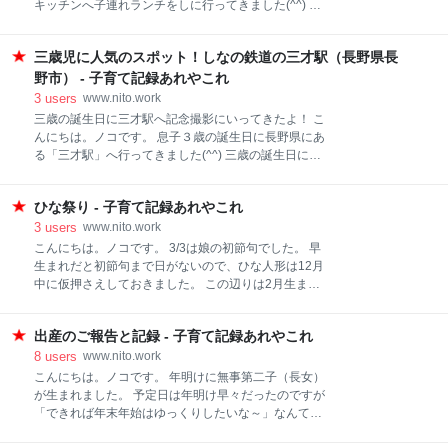
キッチンへ子連れランチをしに行ってきました(^^) 授
のが少なくて、あとは耐えるしか。 まだ軽いのが幸
乳室やハイローチェアも！0歳児から安心のカフェラ
い。 上がいるとどうしても病気をもらいやすいです
ンチ きらめきキッチンって メニュー 実食 子ども連れ
ね。 娘、強くなりそうだ(;´∀｀) そんなこんなで今週は
三歳児に人気のスポット！しなの鉄道の三才駅（長野県長
は？ きらめきキッチン へのアクセス きらめきキッチ
二人そろって引きこもりで養生しています。 週末はま
ンって きらめきキッチンは東海市にある小児歯科併設
野市） - 子育て記録あれやこれ
た天気も崩れるようなので みなさまも体
のカフェ。 食育を意識したメニュー開発には歯科医師
3
users
www.nito.work
が関わっていたり、診察券を持っていると割引があっ
三歳の誕生日に三才駅へ記念撮影にいってきたよ！ こ
たり、小児歯科なだけあって子どもにやさしいカフェ
んにちは。ノコです。 息子３歳の誕生日に長野県にあ
になっています。 子ども連れで行きやすいという評判
る「三才駅」へ行ってきました(^^) 三歳の誕生日に三
もあってか混雑していることが多く、予約は必須。 予
才駅へ記念撮影にいってきたよ！ 三才駅って？ 三才駅
約時に子どもの人数（ベビーチェアの数）を入力した
に行ってみたよ！ まとめ 三才駅 へのアクセス 三才駅
ところ、事前にテーブルセッティングされていまし
ひな祭り - 子育て記録あれやこれ
って？ 三才駅は軽井沢から妙高高原まで繋がるしなの
た。ここからもう優しい。 メニュー きらめきランチ
鉄道にある駅。 駅名が三才ということでその名にあや
3
users
www.nito.work
1,650円 特製カレーランチ 990円（プレート
かり、3歳の誕生日記念に訪問し記念写真を撮る親子
こんにちは。ノコです。 3/3は娘の初節句でした。 早
に人気の駅です。 三才駅の存在と記念撮影スポットで
生まれだと初節句まで日がないので、ひな人形は12月
あることは知っていましたが、駅があるのは長野県の
中に仮押さえしておきました。 この辺りは2月生まれ
北部。 名古屋からは車で4時間と簡単に行ける場所で
だった息子で学びました( *´艸｀) 早生まれの五月人形
はありません。 しかし三歳記念に三才駅で写真を撮
選びは大変です - 子育て記録あれやこれ 今回も息子の
る！ 今しかできないことだと思ったらなんだか行って
出産のご報告と記録 - 子育て記録あれやこれ
五月人形でお世話になった岐阜市の人形の松井さん
みたくなりました。 三才駅に行ってみたよ！ 車移動が
へ。 商品も対応も大満足しているので他と比較はせず
8
users
www.nito.work
長くなるため、まだ夜が明ける前に寝ている息子をパ
こちらでお願いすることに決めていました。 ひな人形
こんにちは。ノコです。 年明けに無事第二子（長女）
ジャマ姿のまま車に乗せて出発。SAで休憩をとり
ってだいたい11月くらいからのぼりが出始めるんです
が生まれました。 予定日は年明け早々だったのですが
が、完全に出そろうのは12月上～中旬なんだとか。ち
「できれば年末年始はゆっくりしたいな～」なんて話
ょうどいいタイミングで行ったようで、目移りするほ
していたら予定日をすぎても全く生まれる気配がな
どいろいろなひな人形が並んでいました。 なかでも気