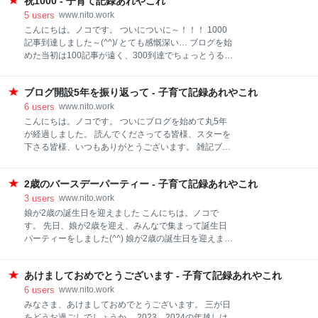
り、足指に力を入れてふんばろうとしたり、ふとした
祝1000 - 子育て記録あれやこれ
くれて誕生日会もしました。 娘の希望はサーティーワ
瞬間に激痛が走るという(´;ω;｀) 子ども達が足元に近づ
ンのピカチュウアイスクリームケーキだったけど、予
5
users
www.nito.work
くだけで怖くて仕方ないです（踏まれそうで）
約に行ったら中身がポッピングシャワーで急遽変更。
こんにちは。ノコです。 ついについに～！！！ 1000
あの口の中パチパチは3歳には無理だ…(´;ω;｀) という
記事到達しました～(^^)/ とても感慨深い… ブログを始
ことで好きなフレーバーのアイスを6つ選んで乗せら
めた当初は100記事が遠く、300到達でちょっとうるっ
れる「31デコケーキ」にしました。 www.31ice.co.jp
として、500で頑張ったな～って思ってた。そしてそ
選べるアイスをソルベ系にして子ども達が食べやすい
こから更にコツコツ、コツコツ。1000記事。嬉しいな
ように。 土台も全部アイスクリームだから大人分もし
ブログ開設5年を振り返って - 子育て記録あれやこれ
あ～。 アクセス数や収益については先日【ブログ開設
っかりとれました(^^)/ 何より子ども達がアイスにテン
して5年の振り返り】記事で触れましたが、そもそも
6
users
www.nito.work
ション爆上がり！！ 寒いこの時期にアイスじゃなくて
子ども達の成長と思い出の記録なだけなので、このブ
こんにちは。ノコです。 ついにブログを始めて丸5年
も…と思ったけど
ログ自体にゴールはなくて。その中で1000記事という
が経過しました。 読んでくださってる皆様、スターを
目に見える数字はひとつの区切りになった気がしま
下さる皆様、いつもありがとうございます。 雑記ブロ
す。 次の目標はなんでしょうね？でっかく2000記
グを始めて5年か～。続いたもんだなぁ…と我ながら
事？ この調子だとまた5年かかるかしら(;'∀') がんばろ
関心しちゃいますね。 ほぼ日記のようなブログです
～～～。
2歳のバースデーパーティー - 子育て記録あれやこれ
が、できれば収益になったらいいなぁと思いつつ、書
き方(*^^*)もちょっとだけ意識してきました。 アクセ
3
users
www.nito.work
ス数も亀のあゆみですがすこーしずつ伸びてきたし。
娘が2歳の誕生日を迎えました こんにちは。ノコで
現在のアクセス解析はこんな感じです。 1日のアクセ
す。 先日、娘が2歳を迎え、みんなで集まって誕生日
ス数は変動ありで400～600くらいを行ったり来たり。
パーティーをしました(^^) 娘が2歳の誕生日を迎えまし
奇跡的に何かが起こると爆上がりしますがそれでも
た バルーンアートでかわいく飾りつけ 誕生日ケーキを
1000件くらいかな。 この1年間で見ると去年の7月に
手作りしたよ いざバースデーパーティー！ バルーンア
比べて16万ほど総アクセス数が伸びていました。 月平
あけましておめでとうございます - 子育て記録あれやこれ
ートでかわいく飾りつけ まずは壁面バルーンアート。
均だと13000くらい？ 5年の成績にしてはまだまだで
今回はネットで一目ぼれしたこちらを購入しました
6
users
www.nito.work
すね(´;ω;｀) ブログ内容が専門性があるものでも有益な
(^^) デイジーの花の大小バルーン4つとガーランが2
みなさま、あけましておめでとうございます。 三が日
情報満載というわけでもなく、た
つ。 そして置いてもかぶっても使えるハッピーバース
をどうお過ごしでしょうか。 2023→2024の年越しは