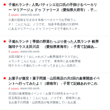
トイレの最中（さいちゅう・もなか）って？ トイレの
った形跡あり。 「こちらに…あれ？さっきまであった
子連れランチ♪ 人気パティシエ辻口氏の手掛けるベーカリ
最中を作ってみた＆食べてみた 大蔵餅 常滑本店 への
んですけど…」 といわれタッチの差で買い逃しかけま
アクセス トイレの最中（さいちゅう・もなか）って？
ー マリアージュ ドゥ ファリーヌ（愛知県大府市） - 子育
した。 在庫確認してもらったら今日入
トイレの最中は、常滑市にある人気の和菓子店「大蔵
て記録あれやこれ
3
users
www.nito.work
餅」とトイレなどの陶器を製造するリクシルが共同開
小麦の旨味を引き出す本格ベーカリーでお手軽ラン
発した和菓子（もなか）です。 リクシルが絡んでると
チ！ こんにちは。ノコです。 知多半島道路の大府PA
いうことでお分かりかと思いますが、ビジュアルは小
にあるマリアージュ ドゥ ファリーヌで子連れランチし
学生男子が大喜びしそうなアレ。 中にはINAXのサテ
てきました(^^)/ 小麦の旨味を引き出す本格ベーカリー
ィスというシリーズの便器をモチーフにした最中と餡
でお手軽ランチ！ マリアージュ ドゥ ファリーヌっ
子と説明書が入っています。 この和菓子が売られてい
子連れランチ｜季節の野菜たっぷり使った人気ランチ 帆季
て？ ランチメニュー 実食 子ども連れは？ マリアージ
るのは常滑市にある大蔵餅・常滑本店またはINAXライ
ュ ドゥ ファリーヌ へのアクセス マリアージュ ドゥ フ
珈琲テラス太田川店 （愛知県東海市） - 子育て記録あれ
ブミュージアムの売店のみ。しかも人気商品なので二
ァリーヌって？ マリアージュ ドゥ ファリーヌは知多
やこれ
4
users
www.nito.work
度ほ
半島道路の大府PA（上り）にあるベーカリーショッ
太田川駅すぐ！おしゃれカフェ帆季珈琲テラスでおし
プ。パティシエ・辻口博啓さんが手掛けているお店で
ゃランチ こんにちは。ノコです。 東海市にある帆季珈
す。 知多産小麦を店内の石臼で挽いてつくるパンが人
琲テラスへ子連れランチへ行ってきました♪ 太田川駅
気。 大府PAは、南知多や常滑から名古屋方面へ向かう
すぐ！おしゃれカフェ帆季珈琲テラスでおしゃランチ
際に、高速にのって30分程度という休憩にはなんとも
帆季珈琲テラスって？ メニュー 実食 子ども連れは？
微妙な距離にあるPA。伊勢湾岸や名古屋高速合流直前
お菓子が激安！菓子問屋・山田商店の月2回の倉庫開放イベ
帆季珈琲 太田川店 へのアクセス 帆季珈琲テラスっ
ということもあってちょっと…いやかなり（？）通過
て？ 帆季珈琲テラスは、名鉄「太田川駅」近くにある
ントへ行ってみたよ！（碧南市） - 子育て記録あれやこれ
されやすいPA。 だけどこのベーカ
自家焙煎のこだわり珈琲と手作りランチ＆ケーキが楽
4
users
www.nito.work
しめるカフェ。 以前、子連れでモーニングに行きまし
月2回の倉庫開放イベント！お菓子の特売＆セールで
たが今回は初めてランチへ！ 子連れモーニング♪ 太田
目玉商品を狙え！ こんにちは。ノコです。 碧南市にあ
川駅すぐの帆季珈琲テラス行ってきたよ！（東海市）
るお菓子の問屋・山田商店が毎月開催しているお菓子
メニュー ランチメニューはカレー、キッシュ、パスタ
の激安販売会「倉庫開放」に行ってきました(^^) 月2回
など5種。毎月変わります。 帆季オリジナル レモンカ