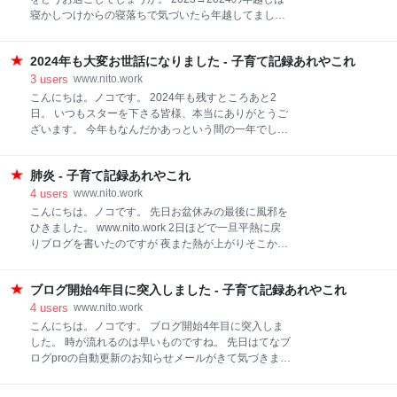
デーの帽子。 ぜんぶがとってもカワイイ！！！ キット
寝かしつけからの寝落ちで気づいたら年越してました
で販売されていて膨らませて飾るだけ。とっても簡単
が、 今年は無事夫婦で「ハッピーニューイヤー」がで
でした。 誕生日ケーキを手作りしたよ お次はバースデ
きました。 まぁ私は仕事していたんですけどね。 そし
ーケーキ！ 最初は娘の好きなキャラクターのデコレー
2024年も大変お世話になりました - 子育て記録あれやこれ
て元日はことしも新春初売り。 福袋買いに行ってきま
ションケーキにしようかなとも思ったんですが、生ク
した。 バースデイで4つ購入。 そんなにたくさん買っ
3
users
www.nito.work
リームケーキだとあまり食べられないので娘が大好き
てどうするんだって言われるけど トミカもパウパトも
こんにちは。ノコです。 2024年も残すところあと2
なプリンにしました。 その名もプリンスプリ
アンパンマンも子ども達が喜ぶからついつい…(;´∀｀)
日。 いつもスターを下さる皆様、本当にありがとうご
そして今日からは私の実家へ帰省します。 年末年始の
ざいます。 今年もなんだかあっという間の一年でし
休みもあと3日か。 早いな～～～(´;ω;｀) 2025年もど
た。 その過ぎ去り方が年々加速している気がします。
うぞよろしくお願いいたします。
毎日が慌ただしくバタバタしていますが いろいろなこ
肺炎 - 子育て記録あれやこれ
とができたし行けたし、 思い出もたくさんできまし
た。 1歳娘はまだわかってないけど 4歳息子はこうだ
4
users
www.nito.work
ったね！ああだったね！と言ってくれます。 子ども達
こんにちは。ノコです。 先日お盆休みの最後に風邪を
がわくわくできる毎日であったなら 幸せな一年だった
ひきました。 www.nito.work 2日ほどで一旦平熱に戻
なと… ただ1月から4月までブログをさぼりまくり 奮
りブログを書いたのですが 夜また熱が上がりそこから
起するも調子が出ず。 書けていないあれやこれがたく
3日間38℃の熱にうなされ… しまいには肺炎をこじら
さん残ってしまいました。 反省。 まぁ…2023年も
せてしまいました。 呼吸がしにくい。 胸が痛くて深く
2022年もそうやって お蔵入りしたデータがたくさん
ブログ開始4年目に突入しました - 子育て記録あれやこれ
息が吸えない。 動くとすぐゼェハァ…。 普通にしてい
あるんですけどね(;´∀｀) しばらくは思い出投稿になり
ればちょっと苦しいくらいなんですが 一度咳込むとそ
4
users
www.nito.work
そうですが お付き合いくださると幸いです。 そして来
の反動で大きく息を吸おうとする。 すると痛みが生じ
こんにちは。ノコです。 ブログ開始4年目に突入しま
年はしっかり漏らさず日々を記してい
て息が吸えなくて余計咳こむ… 何度も呼吸困難になり
した。 時が流れるのは早いものですね。 先日はてなブ
かけました。 よくお年寄りが風邪から肺炎をこじらせ
ログproの自動更新のお知らせメールがきて気づきまし
て… って聞くけど、まじでこれは死に直結しますね。
た。 振り返ってみると 投稿数はこれをもって785件
幸い肺の上部に炎症があっただけで入院まではいきま
目。 総アクセス数は 393,800近くなっていました。