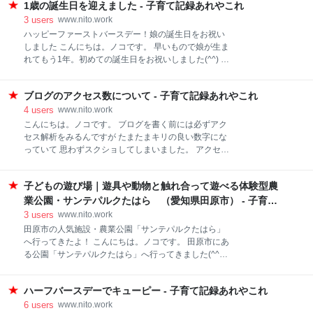
せんでしたが、 （肺の下部だと大変らしい）本当につ
1歳の誕生日を迎えました - 子育て記録あれやこれ
いつも読んでくださってありがとうございます(^^) 個
らかった。 30後半になって一度風邪をひくと 咳が長
人的なイメージから開設4年たつころには アクセスが
3
users
www.nito.work
引くという悩みはあったんですが、 最近それが「咳喘
月2～3万くらいあったらいいなと 頑張ってきたのです
ハッピーファーストバースデー！娘の誕生日をお祝い
息」を患っているからだと分か
が程遠い…(;´∀｀) 3年目は毎月15件ほど（2日に1回）
しました こんにちは。ノコです。 早いもので娘が生ま
のペースで更新していたところを 月1桁更新にまで失
れてもう1年。初めての誕生日をお祝いしました(^^) ハ
速していたので無理もありませんが… でもここで気持
ッピーファーストバースデー！娘の誕生日をお祝いし
ちをしっかり引き締めて 元のペースに戻せたらいい
ました 一生餅でお祝い 「選び取り」でお祝い 手づく
な。 ブログ開設4年って響きはなんだか初心者マーク
ブログのアクセス数について - 子育て記録あれやこれ
りお寿司でお祝い 手づくりケーキでお祝い みんなでお
を外せる感ありますが 気持ちはまだまだビギナーのつ
祝い 一生餅でお祝い 1歳の誕生祝いといえば「一升
4
users
www.nito.work
もりで また1年頑張りたいと思います(^^) また1年お付
餅」。 子どもに一升（約1.8㎏）を背負わせることで
こんにちは。ノコです。 ブログを書く前には必ずアク
き合いいただけ
成長を祝う昔ながらの行事ですね。 名前入りのどでか
セス解析をみるんですが たまたまキリの良い数字にな
い丸餅を背負っていたのが、最近では「米」だったり
っていて 思わずスクショしてしまいました。 アクセス
「パン」だったり餅に限らなくなってきています。 た
合計 272,727件！！ 記事数は、これが706記事目と
しかにあの丸餅は消費しにくい。 そんなわけで我が家
中途半端ですが(笑) 今年の7月で4年目になるこのブロ
はこちら【三代目米人の選べる一升餅セット】を購
子どもの遊び場｜遊具や動物と触れ合って遊べる体験型農
グ アクセス数の伸びは本当にゆっくりで、 途中心折れ
入。 ▼全部で8点 一升餅が500g×3袋の小分けになっ
けた時もありましたが 今は1日500前後をうろちょろ
業公園・サンテパルクたはら （愛知県田原市） - 子育て
ていて、「赤飯」「コシヒカリ」「小まる餅」から選
しています。 自分が子連れでランチして記事にしたお
記録あれやこれ
3
users
www.nito.work
ぶことができます。この組み合わせは3つとも
店が テレビ番組で紹介されたりすると こりゃアクセス
田原市の人気施設・農業公園「サンテパルクたはら」
爆伸びするんでは！？!(^^)! なんて期待したりもします
へ行ってきたよ！ こんにちは。ノコです。 田原市にあ
が このブログに至ってはテレビの影響はまるでなく
る公園「サンテパルクたはら」へ行ってきました(^^)/
(笑) もともと地元密着で書くことに決めたとき エリア
田原市の人気施設・農業公園「サンテパルクたはら」
限定している分アクセスは伸びないだろうと覚悟はし
へ行ってきたよ！ サンテパルクたはらって 園内マップ
ていました。 子育てに関しても、飲食店に関しても 旅
ハーフバースデーでキューピー - 子育て記録あれやこれ
子どもの遊び場「野菜の遊園地」で遊んできたよ ふれ
行に関しても特化型でがんばっている方がいますし
あいができる小動物園へ行ってきたよ サンテパルクた
6
users
www.nito.work