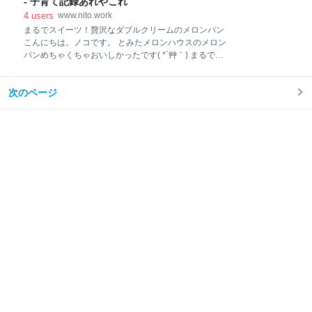
があって食事がおいしい、個室の座敷席やおむつ替え
- 子育て記録あれやこれ
とつ。 オープンキッチンで厨房の様子が丸見えなあた
シートがあるなど子連れでも安心という点は確認済
4
users
www.nito.work
りも喫茶店ってかんじがする。 正直なところ、入
み。 少し早めに予約をとって長くても20時までに解散
まるでスイーツ！贅沢なダブルクリームのメロンパン
→自宅に居られる手筈でした。 ところが当日お店に行
こんにちは。ノコです。 とみたメロンハウスのメロン
ってみたら「予約がない」とのこと。 でも私、電話で
パンめちゃくちゃおいしかったです( *´艸｀) まるでス
予約したし子どもの人数も伝えて個室の座敷席が取れ
イーツ！贅沢なダブルクリームのメロンパン とみたメ
るかも確認しました。だってそれが取れなければそも
ロンハウスのメロンパン メニュー 実食 とみたメロン
そもこの店を候補から外していたから。 いつお電話も
次のページ
ハウスのメロンパン 先月JR名古屋タカシマヤで行われ
らいましたか？って聞かれたからそれも答えた。 グル
ていた楽天うまいもの大会で購入したとみたメロンハ
ープLINEで打ち合わせしてて予約取れたよって連絡入
ウスのメロンパン。 翌日いただいたのですがうっかり
れたか
すっかりブログにするのを忘れていました。 メニュー
今回販売していたメロンパンは4種類。 赤肉メロンパ
ン 291円 青肉メロンパン 291円 ダブルクリームメ
ロンパン（青肉） 378円 ダブルクリームメロンパン
（赤肉） 378円 直径15㎝くらいありそうなほどかな
り大きめサイズなうえ、さすがに4つは食べきれん！
ということで、買ったのは赤肉メロンパンとダブルク
リームメロンパン（青肉）。 実食