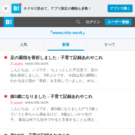
サクサク読めて、
アプリ限定の機能も多数！
アプリで開く
c
l
o
ログイン
ユーザー登録
s
e
『www.nito.work』
人気
新着
すべて
足の薬指を骨折しました - 子育て記録あれやこれ
3
users
www.nito.work
こんにちは。ノコです。 ちょっとした不注意で、足の
指を骨折しました。 5年ぶりです。 今回は見た瞬間に
わかるほど指が「骨折」を主張していました。 めちゃ
くちゃ痛いし。 しかもぶつけた場所が前回と同じ場
所。 家の構造が悪いんだって絶対。 時間が経つとどん
娘3歳になりました - 子育て記録あれやこれ
どんあおたんが広がってやばさ感が増しました。 翌朝
整形に行ったんですが、でしょうね…な骨折。 折れた
3
users
www.nito.work
のは薬指の根本あたり。 どうすることもできないので
こんにちは。ノコです。 娘3歳になりました(^^) 2歳っ
って言われて、中指と薬指をテーピングで固定して終
ていうと赤ちゃん感あるけど、3歳はしっかり女の
了。 え～！！前回は包帯でぐるぐるしたのに… ちなみ
子。 最近は何でも自分でやると主張することも増えて
に平坦な場所を歩く分にはそんなに痛みもないのです
きました。 時間に余裕があるときはいいけど、だいた
が、たとえ洗濯物のような布でも凸凹の上に乗った
い早くして~!!となってます(笑) 夜はみんなが集まって