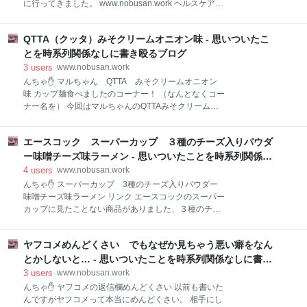
に行ってきました。 www.nobusan.work ヘルスケアブ
ら」って、脅しに近い言い分で言ってきたけど、なん
レッド・ラッキーズ(Lucky's) 前回購入できなかったメ
とか他の仕事止めて対応して納めることができた。 そ
ガいちごこっぺが目的だったんですがすでに完売！ 人
して昨日夕方「明日使うから明日持ってこい」って無
QTTA（クッタ）みそクリームオニオン味 - 思いついたこ
気なんですね、11時販売開始で行ったのが12時過ぎな
茶な注文がきた、さすがに現場の人がブチ切れて「や
んで当然なんですがね。 そこで今回は別のパンを購入
とを時系列関係なしに書き殴るブログ
ってられるか！」ってなった、それもそのはずで、今
しました、お昼くらいになると売り切れ続出でした、
3
users
www.nobusan.work
は新しい会社との取り
かなり少なくなってましたがその中で気になるパンを
んちゃ✋ マルちゃん QTTA みそクリームオニオン
2つほど。 プリンパン プリン大好きなんで楽しみで
味 カップ麺食べましたのコーナー！ （なんとなくコー
す。 お腹空いてたので車で食べました。 焦げ目はカラ
ナー名を） 今回はマルちゃんのQTTAみそクリームオ
メルですかね？砂糖の焦げた感じの甘い飴みたいな。
ニオン味をいただきました。 リンク パッケージ チー
中にはカスタードクリームがたっぷり、写真では少な
ズっぽい配色になってます、パンに合うって書いてあ
そうに見えますがかなりいっぱい入ってました。 焦げ
エースコック スーパーカップ ３種のチーズ入りパウダ
りますね。 アレルギー成分など 開封 中身がぎっしり
たカラメル部分は香ばしくて甘くて中のカスタードク
詰まってます。 オニオン味って言うかオニオンしっか
ー味噌チーズ味ラーメン - 思いついたことを時系列関係な
リームにパンも甘くてとても美
り入ってますね。 かなり麺がぎっしり詰まっててお湯
しに書き殴るブログ
4
users
www.nobusan.work
が入っていきません（笑） 麺のかたまりを箸で突っつ
んちゃ✋ スーパーカップ 3種のチーズ入りパウダー
いてお湯を中に入れて行かないと入らないほどでし
味噌チーズ味ラーメン リンク エースコックのスーパー
た。 完成 実食 かなり盛りだくさんですね、量間違え
カップに見たことない商品がありました、３種のチー
てない？ 多い分にはいいけど（笑） 麺はつやもち製法
ズ入りパウダーとな！ これは美味しそう！早速購入し
幅広麺みたいで中太の平打ちになってます。 この麺は
ていただきます。 パッケージ 大量のチーズが乗ってま
すすりやすくて食感にノドごしも良くスープもほどよ
ヤフコメめんどくさい でもなぜか見ちゃう悪い癖をなん
す、チーズ好きとしてこれは期待できますね。 アレル
く運んでくれるので大変美味しいです。 具材は玉ネギ
ギー情報など（後ろにネイチャーメイドがw） 開封 実
とかしないと… - 思いついたことを時系列関係なしに書き
と挽肉とパセリになってます。 玉ネギはフライ
食 実はここで大失敗！ 粉末スープかと思って先にチー
殴るブログ
3
users
www.nobusan.work
ズ投入してしまいました(/ω＼) とりあえずいつものよ
んちゃ✋ ヤフコメの返信欄めんどくさい 以前も書いた
うに😅 先入れ粉末スープと（先に入れましたが）あと
んですがヤフコメって本当にめんどくさい。 相手にし