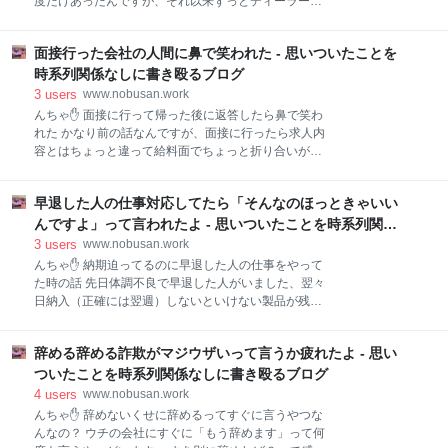
度だけあったんですが、それ以来ずっとディーラーで
と、とてもシンプルです。 チャーシューはとても薄い
車検を受けてきました。 ディーラーでの車検 ディーラ
です（笑） スープに負けて印象が薄い感じですが、カ
ーの営業さんと長い付き合いだったので、何も考えず
ップ麺のチャーシューとしてはいい方でしょう。 白髪
面接行った会社の人間に鼻で笑われた - 思いついたことを
にディーラーで車検受けるのが当たり前になってまし
ねぎときくらげは、お湯を入れる前に入れた時はすご
たが、今回ディーラーでekカスタムの車検見積もりし
時系列関係なしに書き殴るブログ
くいい香りだったんですが、こちらもスープに負け
たら14万でした。 これはいくらなんでも高いんじゃな
3
users
www.nobusan.work
い？ だってエボでも11万くらいだったのにそれ以上っ
んちゃ✋ 面接に行って帰った後に返答したら鼻で笑わ
て… まあ、今まで車検の時に営業さんが次の車を勧め
れた かなり前の話なんですが、面接に行ったら求人内
てくるんで車検はあんまり受けずに買い替えることが
容とはちょっと違って給料面でちょっと折り合いがつ
続いてたんです。 数年前までは、軽の下取りはかなり
かず、その場では答えずに後日改めてこちらから連絡
高くて「3年で買い替えるのもありなのかな？」って
するってことになり、いったん帰宅。 その後連絡した
気にさせるとてもやり手の営業さんで、決して無理な
早退した人の仕事対応してたら「そんなのほっときゃいい
ら社長じゃなくその部下か何かが電話に出て鼻で笑わ
提案はしてこないし何とかこっちの要求にもこたえて
れました。 求人内容と違った 求人内容とはちょっと違
んですよ」って言われたよ - 思いついたことを時系列関係
くれるので乗り換えてました。 最近の軽自動車は高す
って、暇な時は早上がりがあったりしてその分給料は
なしに書き殴るブログ
3
users
www.nobusan.work
ぎるので
下がるってことが面接でわかりました。 面接に行く前
んちゃ✋ 納期迫ってるのに早退した人の仕事をやって
に求人内容を確認し、家賃光熱費月々の支払いなどを
た時の話 先日体調不良で早退した人がいました、翌々
計算してなんとかやっていけそうなんで、応募しまし
日納入（正確には翌週）しないといけない製品が残っ
た。 ところが、面接時にちょっと内容が違いました、
ていたので自分の仕事もあるんですが、そっちをやる
給料面もそうなんですが業務内容も求人に書いてある
ことに。 一応管理職（平課長）なんで仕方ないんです
ことだけじゃなくてそれ以外のこともやるみたいな感
辞める辞める詐欺がマジウザいって言うか疲れたよ - 思い
よね。 「そんなのやらなくていいですよ」って言われ
じでした。 ちょっと内容が思ってたのと違って、その
たよ ちょうど工場長なんかは会議でいなかったんで自
ついたことを時系列関係なしに書き殴るブログ
場では決めることができないのでいったん考えて返事
分の判断で優先順位が高い早退した人の仕事をしてた
4
users
www.nobusan.work
することに。 こ
ら「そんな奴の仕事ほっときゃいいんですよ、明日来
んちゃ✋ 辞めないくせに辞めるってすぐに言うやつな
たらやらせれば」ってのたまう人物がいました。 うっ
んなの？ ウチの会社にすぐに「もう辞めます」って何
せえわ！俺だってそうしたいわい とりあえず優しく