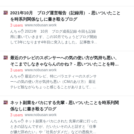
かな？ この日会社に行くと1人コロナに感染して休み
だんだん仕事が減ってきて残業も減ってきました。 残
との連絡がありました、他にも発熱して休んでる人が
業したがる奴が大変なことに 残業減ってきてますが、
いたり熱があるけど休めない人がいたりと、かなりヤ
2021年10月 ブログ運営報告（記録用） - 思いついたこと
みんな分かってたことなのでそんなに焦ってはいませ
バい状況でした。 このとき自分はなんともなかったん
ん、残業は無い時もあるので普通は残業代をあてにし
を時系列関係なしに書き殴るブログ
ですが、10時過ぎくらいに喉がイガイガしてきた感じ
て生活水準を決めたりなんかしないんです。 ただ、そ
3
users
www.nobusan.work
が、気の
いつは残業代をあてにして生活してたので、残業が減
んちゃ✋ 2021年 10月 ブログ成長記録 今回も記録
った今かなり焦っています。 残業ないと家を売らない
用に書いていきます、この10月でちょうどブログ開始
といけない もう、何を考えてるんだろ？ 残業が当たり
して3年になります4年目に突入しました。 記事数 9記
前だと思ってローンを組むなんて信じられない。 ウチ
事（ワードプレスでは6記事）計15記事 しかも仕事の
も多少は残業代を考えてはいますが、残業減った時の
愚痴ばっかり かなりサボってしまいました、10月は本
事も考えています、たぶんみんなそうです。 現に仕事
最近のテレビのスポンサーへの気の使い方が気持ち悪い、
当に仕事が多忙で20連勤なんてこともありブログ書く
減って残業も減りましたが、焦ってる奴はそいつと借
気力も削がれてしまいました。 そんなのは言い訳に過
そこまでしなきゃならんのかね？ - 思いついたことを時系
金ある奴くらいで、他の人はなんとかなってます。 残
ぎないですね、早くこんな生活から抜け出すにはもっ
列関係なしに書き殴るブログ
3
users
www.nobusan.work
業ないと不
と努力しなければ。 読者様 308名 こんな状況でも増え
んちゃ✋ 最近のテレビ、特にバラエティーのスポンサ
てます、ありがたいです。 でも昨日は309名だったの
ーへの気の使い方が気持ち悪い（CMのあり方） 最近
に1人減ってしまいました。 10月度アクセス数 7,679
テレビ観ながらちょっと感じることがありまして、そ
アクセス 1日平均248アクセス よくわからないです
れを書いていこうと思います。 完全な独り言ブログで
が1日だけ400超えの日がありました、何だったんだ
す！ 提供バックの文字けし いつからなんでしょう？
ろ？ 今年中に10,000アクセス行きたい！ 収益 今回も
ネット副業をバカにする先輩 - 思いついたことを時系列関
バラエティー番組なんかで提供バック（スポンサーを
うまい棒で アドセンス 120本 先月比-6本 もしもア
文字で紹介する）のときすべての文字を消してるじゃ
係なしに書き殴るブログ
フィリ
ないですか。 あれ何なんですかね？ ライバル社の飲料
3
users
www.nobusan.work
水や食品などなら1億歩譲っていいと思います、思っ
んちゃ✋ ネット副業をバカにされた 先輩の家に行った
てませんが！ それどころかバラエティー番組で出演者
ときの話なんですが、だいたいその人と話すと「仕事
が着てるTシャツだったり、つけてる名札の文字まで
が嫌だ辞めたい」や「社長がダメだ」などの愚痴大会