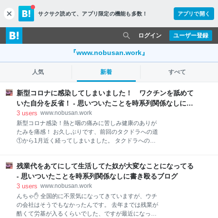
サクサク読めて、
アプリ限定の機能も多数！
アプリで開く
c
l
o
ログイン
ユーザー登録
s
e
『www.nobusan.work』
人気
新着
すべて
新型コロナに感染してしまいました！ ワクチンを舐めて
いた自分を反省！ - 思いついたことを時系列関係なしに書
き殴るブログ
3
users
www.nobusan.work
新型コロナ感染！熱と咽の痛みに苦しみ健康のありが
たみを痛感！ お久しぶりです、前回のタクドラへの道
①から1月近く経ってしまいました。 タクドラへの道
は着々と進んでおります。 そんな中、自分だけは感染
しないだろうと不思議な自信を持っていましたが、つ
残業代をあてにして生活してた奴が大変なことになってる
いにあの新型コロナに感染してしまい、びっくりする
くらい辛かったので、記録に残しておこうと思いま
- 思いついたことを時系列関係なしに書き殴るブログ
す。 ワクチンは2022年に4回目を打って以来「もう大
3
users
www.nobusan.work
丈夫だろう」となぜかその後は接種券がきても放置し
んちゃ✋ 全国的に不景気になってきていますが、ウチ
ておりました、奥様は7回接種済み。 熱と喉の痛みに
の会社はそうでもなかったんです。 去年までは残業が
苦しむ日々 食事もまともにできず 1月29日(月)風邪
酷くて労基が入るくらいでした、ですが最近になって