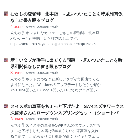
モザイクとか、もう意味が分からない。 そこまでしな
になってしまいます。 自分もその時は（今もですが）
いとスポンサーさん怒るの？ 視聴者よりスポンサーに
会社が嫌で嫌で仕方なかったんで、話合わせて盛り上
気を使いすぎる番組作りって、視聴者はつまらなくな
むさしの森珈琲 北本店 - 思いついたことを時系列関係
がってました。 ちょうどそのくらいの時期にブログ始
るから観なくなるし、そうなるとスポンサーだって
めてアフィリエイトやアドセンスに挑戦し始めたんで
なしに書き殴るブログ
CM出しても観てもらえないでしょ？ 昔はそんなこと
す。 なので「最近ネットで収益化して会社辞められる
4
users
www.nobusan.work
なかったのに
ように準備しようとしてるんです」って言ったら「ユ
んちゃ✋ オシャレなカフェ むさしの森珈琲 北本店
ーチューバーか？」って。 ネット副業って言ったらユ
パンケーキが美味しいと評判のお店です。
ーチューバーしか知らないその人、しかも良くわかっ
https://store-info.skylark.co.jp/mmcoffee/map/198268
てない。 「しょうもない、あんなもんふざけたことや
店舗情報 住所 〒3640005 埼玉県北本市本宿2丁目
って遊んで動画にしてるだけじゃん、あんなの仕事な
70-3 電話番号 048-590-7570 営業時間 平日8:00～
んて認めねぇ」だと 何もわかってねぇ！ 動画作るのど
新しいタブが勝手に出てくる問題 - 思いついたことを時
23:00 土日祝日7:00～23:00 （コロナの関係で2021
れだけ大変かわからないくせによく言うよ、毎日更新
年8月14日現在は20:00閉店） アクセス 北本駅から
系列関係なしに書き殴るブログ
したりネタ探したりするのもめちゃくちゃ大変なのも
470ｍ 駐車場 有 店舗前と店舗奥にあります、西松
3
users
www.nobusan.work
知らないし。
屋の前はダメです その他 コンセント席有り Wi-Fi
んちゃ✋ ネットにつなぐと新しいタブが毎回出てくる
有り Wi-Fi環境もコンセントもあるのでパソコンで作
ようになった。 Windowsのアップデートしたらなぜか
業する方にはいいですね。 店内の様子 めちゃくちゃオ
YouTube開いたりGoogle開いたりはてなブログ開いた
シャレで結構な広さです、雑誌や新聞も沢山あってコ
りするたびに新しいタブが出てきてめちゃくちゃ邪魔
ーヒー飲みながらゆったり過ごすにはとてもいい空間
でした。 パソコンにものすごく疎いので色々調べて試
です。 メニュー 喫茶店定番メニュー以外にも、
スイスポの車高をちょっと下げたよ SWKスズキワークス
してみても一向に解決しません、どうしようか途方に
暮れていたら、ウイルスバスターのデジタルライフサ
久留米さんのローダウンスプリングセット（ショートバン
ポートとかいうやつに入ってるのを思い出しました。
プラバー＆キャンバーボルト） - 思いついたことを時系列
3
users
www.nobusan.work
リンク ダメもとで電話してみたら見事解決しました＼
関係なしに書き殴るブログ
んちゃ✋ スイスポの車高をSWKさんのダウンサスでち
(^o^)／ 解決方法 検索結果画面のとこの「・・・ 」を
ょっと下げました 本当は3年後くらいに車高調を入れ
クリックします。 設定をクリック 設定画面が開くので
る予定でしたがあまりにも車高が高くタイヤとフェン