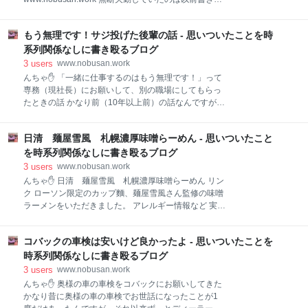
メンテナンス 前回は2019年6月なので約2年ぶりです
したがその後進展がありました。 （興味ないかな？）
ね。 せっかく永久メンテナンスできるのに使わないの
捜索願い出される 無断欠勤した翌日に奥さんが警察に
はもったいないので、ちょっと遠いんですが行ってき
もう無理です！サジ投げた後輩の話 - 思いついたことを時
捜索願を出しました。 浮気でいなくなったのを探して
た時の記事はこちら⇩ www.nobusan.work 距離的には
くれるのかわからないので「失踪した」とだけ言った
系列関係なしに書き殴るブログ
近いんですが道がめっちゃ混むんで
のかもしれません。 浮気でいなくなったのを探してた
3
users
www.nobusan.work
ら警察も大変ですからね。 その日に見つかる 日本の警
んちゃ✋ 「一緒に仕事するのはもう無理です！」って
察は優秀ですね、捜索願出したその日のうちに発見さ
専務（現社長）にお願いして、別の職場にしてもらっ
れました（笑） 埼玉に住んでるのに香川で見つかった
たときの話 かなり前（10年以上前）の話なんですが、
らしいです、浮気相手が香川にいたらしく携帯の履歴
今も同じ会社で働いてる奴の話しになります。 以前か
か何かを調べたら速攻わかったんでしょうかね？ 奥さ
らちょっとおかしい奴でなんだか自分とは合わないん
んから会社に連絡 奥さんから会社に連絡があって
日清 麺屋雪風 札幌濃厚味噌らーめん - 思いついたこと
です、部下なので距離を置くわけにはいかないんです
「翌々日に帰ってくるので会社に行かせます」って。
が、最近ちょっとわがままが酷くてイライラしてまし
を時系列関係なしに書き殴るブログ
でも、社長が「厳しい話かもしれませんが、無断欠
た。 そんな時昔のことを思い出したので書いてみたい
3
users
www.nobusan.work
と思います。 （完全に愚痴です） 最初は頑張るやつだ
んちゃ✋ 日清 麺屋雪風 札幌濃厚味噌らーめん リン
と思った そいつが入社したのは、自分と一緒に仕事し
ク ローソン限定のカップ麵、麺屋雪風さん監修の味噌
てた奴が辞めたので急遽募集をかけたら、やってきま
ラーメンをいただきました。 アレルギー情報など 実食
した。 最初の頃はすごく頑張るし、自分に追いつこう
開封 ノンフライ麺にスープやかやくなどの小袋が5つ
としてるのが分かって、教えがいもあり「いいやつが
も！ スープ類は3種類、これは豪華ですね。 完成 2種
入ってきたな」なんて思ってました。 休まないし（普
コバックの車検は安いけど良かったよ - 思いついたことを
類のスープを入れたら味噌のいい香りが広がります、
通なんですがね）残業も嫌がらない （今となってはこ
特製のあとがけ香味油を入れるとさらに風味が増して
時系列関係なしに書き殴るブログ
れが問題なんですが、そのうちこれについても書きま
いい香りが。 麺 ノンフライの中太ちぢれ麺、混ぜた感
3
users
www.nobusan.work
す） だん
じはすごく硬くて重い印象でしたが、すすってみると
んちゃ✋ 奥様の車の車検をコバックにお願いしてきた
なめらかで食感も良くもちもちして、味噌によく合い
かなり昔に奥様の車の車検でお世話になったことが1
ます。 トッピング チャーシューと白髪ネギにきくらげ