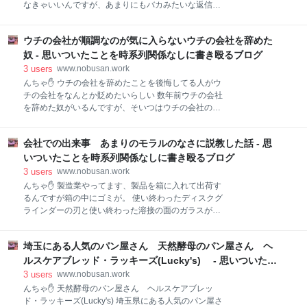
から入れるチーズのふりかけになります。 かやくは先
なきゃいいんですが、あまりにもバカみたいな返信が
に入ってます。 完成 本来はここでここでチーズを投入
あってイラっとしちゃったのでネタにします（笑） ヤ
するんですが先に入れてしまったので溶けてしまって
フコメなんかに書かなきゃいいんですが、ついコメン
す😅 まあ、食べれば同じってことで。 混ぜるとかす
ウチの会社が順調なのが気に入らないウチの会社を辞めた
トしたくなっちゃうんですよね😅 ヤフコメでの出来事
かにチーズの香りが。 麺は普通のスーパーカップの麺
この前のこと、緊急事態宣言が出た後にコロナの東京
奴 - 思いついたことを時系列関係なしに書き殴るブログ
ですね。 すすると味噌とチーズの風味
都のコロナの感染者（陽性者だと思うが感染者って書
3
users
www.nobusan.work
いてあった）が1,000人下回ったってYahoo！ニュース
んちゃ✋ ウチの会社を辞めたことを後悔してる人がウ
になってたので、コメントで「検査数が分からないか
チの会社をなんとか貶めたいらしい 数年前ウチの会社
ら、人数だけじゃなくて検査数に対して何人かを教え
を辞めた奴がいるんですが、そいつはウチの会社の社
てくれた方がいいんじゃない？」みたいな内容のコメ
長が嫌いで仕方ないんです。 会社辞めるときも、ちょ
ントをしました。 そしたら案の定、なんにでも批判し
っと会社のやり方が気に入らなかったことがあり、社
たがる奴が数人現れました。 ①東京都のサイトで発表
会社での出来事 あまりのモラルのなさに説教した話 - 思
長に「こんなんじゃやってられません、もう辞めま
してるから自分で調べろ うん、そんなこと言いたいん
す」って辞めていった。 本当は辞めたくなかったんだ
いついたことを時系列関係なしに書き殴るブログ
じゃないのよ。 ニュースで発表するのは人数だけじゃ
と思う、社長が止めてくれてわがままを聞いてくれる
3
users
www.nobusan.work
とでも思ったんでしょう。 そうはいかないです、社長
んちゃ✋ 製造業やってます、製品を箱に入れて出荷す
は一切止める気配もなく「わかった、じゃいつにす
るんですが箱の中にゴミが。 使い終わったディスクグ
る？」ってすぐに辞めることが決定。 本人は強がって
ラインダーの刃と使い終わった溶接の面のガラスが入
「辞めてやった」みたいなこと言ってたが、そうじゃ
ってて、納品の人が「これなんですか？捨てていいん
ないのはわかってた。 辞めた後もなぜかやってくる 辞
ですか？」って持ってきた。 自分「すいません、捨て
めた後もウチの会社が気になるらしく、社長がいない
埼玉にある人気のパン屋さん 天然酵母のパン屋さん ヘ
てもいいんですが預かります」って言って全員呼び出
時間帯を見計らってちょいちょい様子見に来てる。 最
して説教 「誰？こんなん入れたの？」 みんな無言
ルスケアブレッド・ラッキーズ(Lucky's) - 思いついたこ
近はウチの会社もISO取得したり、HP作ったり組織も
「いや、入れた奴わかるよね？本当昔からウチの会社
とを時系列関係なしに書き殴るブログ
3
users
www.nobusan.work
ちゃんとしてき
そんなのばっかり、モラルなさすぎ！バカなの？」 バ
んちゃ✋ 天然酵母のパン屋さん ヘルスケアブレッ
カなの？って言っちゃいました😅 「製品入れる箱にゴ
ド・ラッキーズ(Lucky's) 埼玉県にある人気のパン屋さ