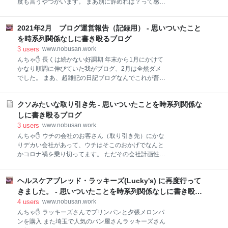
度も言うやつがいます。 まあ別に辞めれば？って感じ
「そうしたいけど、来なかったら納期に間に合わなく
で話を聞いてるんですが、何度も言ってくるので最近
なるから仕方ないよ」って言い聞かせました。 そいつ
はそれがハンパなくストレスに。 もう数えきれないく
が言うには、早退したのが木曜で納品が月曜、なので
2021年2月 ブログ運営報告（記録用） - 思いついたこと
らい言ってきてるんで最近は「ハイハイ」って聞いて
「金曜の夜のトラックに積み込まなきゃいけないけ
ます、まあそんな感じなんで最近は他の人に行ってる
を時系列関係なしに書き殴るブログ
ど、金土でやらせればいい」ってことでした。 確かに
みたいですが。 最近だけじゃなく以前からいろんな人
3
users
www.nobusan.work
ね、金曜に来ればい
に言ってたんですがね。 去年 「コロナなんで就職先も
んちゃ✋ 長くは続かない好調期 年末から1月にかけて
見つからないんでもうちょっとしたら辞めます」 「社
かなり順調に伸びていた我がブログ、2月は全然ダメ
長に理不尽なことで怒られるんで辞めます」 「専務
でした。 まあ、超雑記の日記ブログなんでこれが普通
（上司）はできの悪いやつばっかり庇って、こっちに
なんでしょうが。 記事数 17記事 減ってますが2月は
仕事押し付けるから辞めます」 「夏のボーナスもらっ
28日しかなくて少ないのを言い訳にします（笑） 最近
たら辞めます」 「冬のボーナスもらったら辞めます」
クソみたいな取り引き先 - 思いついたことを時系列関係な
は週末などに数記事書いて予約投稿したり、思いつい
「後輩に給料抜かれたんで辞めます」 「仕事いっぱい
た愚痴なんかを一気に書いたりしてます、もっと何か
しに書き殴るブログ
いっぱいなんで辞めます」 「きちんと評価されないん
お役に立てるようなこと書きたいんですが完全に日記
3
users
www.nobusan.work
で辞め
になってますね。 読者様 274名 3名の方が新しく読者
んちゃ✋ ウチの会社のお客さん（取り引き先）にかな
になってくださいました（1人へって3人増えました）
りデカい会社があって、ウチはそこのおかげでなんと
微増ですが、こんな日記ブログ読んでくださる方がい
かコロナ禍を乗り切ってます。 ただその会社計画性も
るだけでもありがたいです。 2月度アクセス数 5,545
予定も何もあったもんじゃない、ひどい時は今日注文
アクセス 1日平均198アクセス 先月よりも3日少ない
きて明日納めとかあったり。 最近は他に頼むところも
とはいえ大きく減りましたね、先月は8,000超えだっ
ヘルスケアブレッド・ラッキーズ(Lucky's) に再度行って
無くなったのか、やたらとウチに注文がくる、今まで
たんで2月はもうちょっといってくれるかと思ったん
他でやってたんだろうなって物がかなり舞い込んでき
きました。 - 思いついたことを時系列関係なしに書き殴る
ですが… 5,000超えてるだけで
てる。 仕事が暇よりはいいが、あまりにも計画性のな
ブログ
4
users
www.nobusan.work
さに従業員は辟易して、いい加減にしろ！ってなって
んちゃ✋ ラッキーズさんでプリンパンと夕張メロンパ
るきた、以前からそうだったが。 この前は「最初の納
ンを購入 また埼玉で人気のパン屋さんラッキーズさん
期より1週間早くよこせ、無理ならいい！他に頼むか