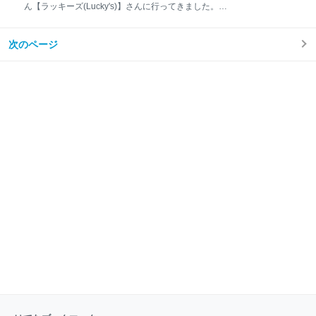
ミ入れるとかありえないから、名乗り出ないならゴミ
ん【ラッキーズ(Lucky's)】さんに行ってきました。
（グラインダーの刃）に名前書いてもらうようにしよ
luckysbread.com 店舗情報 住所 埼玉県北足立郡伊奈
うか？」って言ったところで、古参のおじさんが「も
町小室539-2 電話番号 048-812-8883 交通手段 埼
う名前書かせろ、そうしないとダメだ！」って事で、
次のページ
玉新都市交通ニューシャトル 丸山駅から徒歩6分
誰が出したかわかるようにゴミに名前を書くことに…
上尾駅東口からバスで伊奈役場行き乗車 がんセンタ
幼稚園かな？ 本当情けない グラインダーの刃だってま
ーで降りて徒歩3分 営業時間 9:00～18:00 定休日
だまだ使える
毎週月曜日 駐車場 有 場所は上尾水上公園からがんセ
ンター方面に向かうと左側にあります、駐車場も大き
くて入りやすいです。 実はここのお店通勤経路なんで
毎日通ってたんですが、時間帯が営業時間外なのでこ
んなに人気店だとは知らなかったです。 訪問したのが
12時ちょっと前でした、時間の関係もあるのでしょう
がかなり並んでました。 混んでる時は入店制限があ