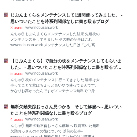
んでしょうね。 残業代欲しいのはわかりますが、なる
クスな醤油ラーメンをいただいたので今回は味噌か塩
べく早く仕事終わらせるようにして新規の仕事どんど
に どっちも美味しそう(*´ω`*) 味噌味の喜多方ラーメン
んやっていった方が、会社の売り上げにも貢献できる
じぶんまくらをメンテナンスして1週間使ってみました。 -
（半チャーハン） 今回は味噌にしました。 チャーシュ
し利益あげればその分給料も増えるんです。 残業代欲
ーたっぷり入ってます(*´ω`*) 麺 中太のちぢれ麺、前回
思いついたことを時系列関係なしに書き殴るブログ
しいからって改善もせずに普段と何も変わらないし成
の醤油と同じ麺ですね。 もちもちして歯ごたえもあり
3
users
www.nobusan.work
長しな
とても美味しいです。 麺にはこだわってるみたいです
んちゃ✋ じぶんまくらメンテナンスした結果 先週枕の
ね。 トッピング トッピングは普通の醤油と同じです
メンテナンスをしてきました その時の記事はこれ⇩
ね、メンマは歯ごたえもあり味もしっかりしてます。
www.nobusan.work メンテナンスした日は「少し高い
チャーシューは柔らかくてホロホロした食感と脂の旨
し首痛くなりそうだなぁ」って感じでした。 まあ、高
味がたまりません(*´ω`*) スープ 普通の味噌ラーメンの
い時は中の綿なんかを抜いて調整できるので合わない
スープですね。 自分はとても好きなのですが、これな
【じぶんまくら】で自分の枕をメンテナンスしてもらいま
時はその時考えようと思いそのまま使ってみました。
ら他のお店の味噌の方が美味しいかな？ やっぱり喜多
想像以上に寝起きも良くなりぐっすり眠れた感じがし
した。 - 思いついたことを時系列関係なしに書き殴るブロ
方ラ
ました、夜中に必ず起きるのは変わらないのですが、
グ
5
users
www.nobusan.work
いつもは起きたらしばらく眠れないこともありまし
んちゃ✋ 枕のメンテナンスに行ってきました 睡眠は大
た。 メンテナンスしてからはよく眠れるようになり、
事ってことで枕はちょっと良いやつ使ってるんです、
夜中に起きてもすぐに寝付けるのでかなり起きるのが
かなりお高かったんですがメンテナンス無料で中身を
楽になり疲れも取れるような気がしました。 最近仕事
入れ替えてもらえるので永久的に使えて安いやつを何
が異常なほど忙しいので完全に疲れは取れませんが、
度も買い替えるよりもお得です。 じぶんまくら イオ
朝起きるのは確実に楽です。 枕の真ん中は低くて横が
無断欠勤失踪おっさん見つかる そして解雇へ - 思いつい
ン上尾店 実は最初に購入した店舗が閉店してしまった
高くなってるので寝返りも楽で横向きで寝るのにもち
ためにメンテナンス行けなくて「永久メンテナンスな
たことを時系列関係なしに書き殴るブログ
ょうどいいです。 せっかく高い買い物したのでメンテ
んて使えないやないかい！」って憤ってたのですが、
4
users
www.nobusan.work
この度新しくできたイオンモールに店舗が入ってたの
んちゃ✋ 無断欠勤不倫おっさん解雇へ 以前書いた無断
でさっそくメンテナンスに行ってきました。 ※要予約
欠勤おっさんのその後について 以前の記事⇩
です 大吉先生も笑顔で勧めてくれてます(*´ω`*) 前回の
www.nobusan.work 無断欠勤していたのは以前書きま