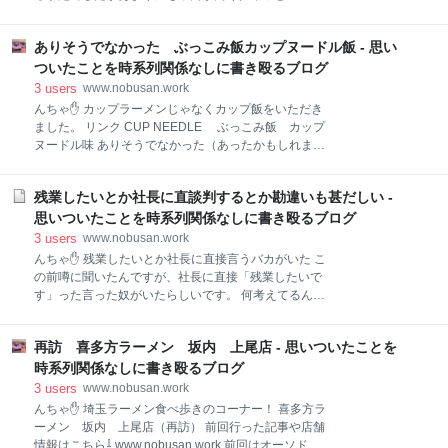
「プライバシー、検索、サービス」をクリック 下の方
ダーのすき間が気になって眠れない（嘘）ので、とり
にスクロールして「アドレスバーと検索」をクリック
あえずダウンサスで下げることに。 どこのダウンサス
アドレスバーで使用する検索エンジンのところが
ありそうでなかった ぶっこみ飯カップヌードル飯 - 思い
にしようか悩んでるところにスズキアリーナさいたま
Googleになってます（Bingになってる時もあります）
中央さんでスズキワークス久留米さんとのコラボ企画
ついたことを時系列関係なしに書き殴るブログ
これをBingにします（
があったのを知りましたが、すでに終わってました。
3
users
www.nobusan.work
ですがスズキワークス久留米さんのパーツを取り付け
んちゃ✋ カップラーメンじゃなくカップ飯をいただき
たデモカーがあるのを知り見に行ってみることに。 デ
ました。 リンク CUP NEEDLE ぶっこみ飯 カップ
モカーに試乗 ありました、SWKさんのダウンサスなど
ヌードル味 ありそうでなかった（あったかもしれませ
を取り付けたデモカー ECUも変わってるんでお買い得
んが）魅力的な商品に出会いました。 パッケージ アレ
な車両です。 スプリングの硬さや乗り心地なんかを確
ルギー情報など 罪深き、うまさ まさに罪ですね
認するために試乗させてもらいました、ECUが変わっ
残業したいとか社長に直談判するとか勘違いも甚だしい -
（笑） いいんです！美味しいは正義！ 実食 開封 中に
てるので自分で運転したらECUまで欲しくなるので店
は乾燥ご飯と カップヌードルでおなじみの具材が入っ
思いついたことを時系列関係なしに書き殴るブログ
員さんに運転してもらいました（笑） ちなみに隣の白
ています。 完成 お湯を入れ5分待って完成、カップヌ
3
users
www.nobusan.work
いの
ードルそのものの香りですね。 良くかき混ぜていただ
んちゃ✋ 残業したいとか社長に直接言うバカがいた こ
きます。 ご飯はちょっとパサついて硬めですね、時間
の前噂に聞いたんですが、社長に直接「残業したいで
が経つとスープを吸い込んでやわらかくなります。 米
す」った言った奴がいたらしいです。 何考えてるんだ
好きの自分としてはもうちょっと美味しいお米が良か
ろ？ そんな奴に残業させたくない 残業代が欲しいだけ
ったかな😓 具材はいつものメンバーです ふんわり卵
なんでしょう、そんな奴に残業なんかさせたくない！
と謎肉にエビにネギ 味はカップヌードルと同じです
再訪 喜多方ラーメン 坂内 上尾店 - 思いついたことを
残業したいとか抜かしてる奴は普段から残業ありきで
ね。 スープのピリッとした胡椒の感じとごはんがとっ
動いてるので、早く終わらせようとか考えたりしない
時系列関係なしに書き殴るブログ
ても合いますね、最後の方はスープを吸
んです。 逆に早くやると損するとか考えてるのではな
3
users
www.nobusan.work
いでしょうか？ 残業は会社だけじゃなくて長い目で見
んちゃ✋ 埼玉ラーメン食べ歩きのコーナー！ 喜多方ラ
たら従業員にも損 「残業したいって考えてる俺って働
ーメン 坂内 上尾店（再訪） 前回行った記事や店舗
き者！って思われてるだろうな。ﾆﾋﾋ」 とか考えてる
情報はこちら⇩ www.nobusan.work 前回はオーソドッ