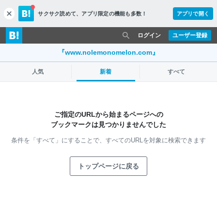
サクサク読めて、
アプリ限定の機能も多数！
アプリで開く
c
l
o
ログイン
ユーザー登録
s
e
『www.nolemonomelon.com』
人気
新着
すべて
ご指定のURLから始まるページへの
ブックマークは見つかりませんでした
条件を「すべて」にすることで、
すべてのURLを対象に検索できます
トップページに戻る