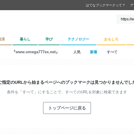
はてなブックマークって？
ア
経済
暮らし
学び
テクノロジー
おもしろ
『www.omega777ex.net』
人気
新着
すべて
ご指定のURLから始まるページへの
ブックマークは見つかりませんでし
条件を「すべて」にすることで、
すべてのURLを対象に検索できます
トップページに戻る