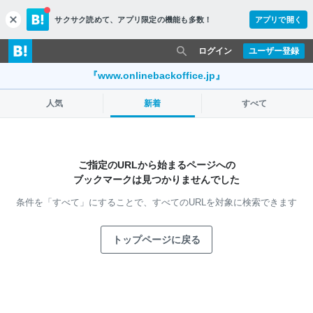
サクサク読めて、
アプリ限定の機能も多数！
アプリで開く
c
l
o
ログイン
ユーザー登録
s
e
『www.onlinebackoffice.jp』
人気
新着
すべて
ご指定のURLから始まるページへの
ブックマークは見つかりませんでした
条件を「すべて」にすることで、
すべてのURLを対象に検索できます
トップページに戻る