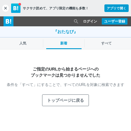
サクサク読めて、
アプリ限定の機能も多数！
アプリで開く
c
l
o
ログイン
ユーザー登録
s
e
『おたなび』
人気
新着
すべて
ご指定のURLから始まるページへの
ブックマークは見つかりませんでした
条件を「すべて」にすることで、
すべてのURLを対象に検索できます
トップページに戻る