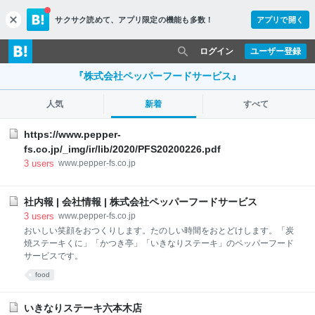
サクサク読めて、
アプリ限定の機能も多数！
アプリで開く
c
l
o
ログイン
ユーザー登録
s
e
『株式会社ペッパーフードサービス』
人気
新着
すべて
https://www.pepper-
fs.co.jp/_img/ir/lib/2020/PFS20200226.pdf
3
users
www.pepper-fs.co.jp
社内報 | 会社情報 | 株式会社ペッパーフードサービス
3
users
www.pepper-fs.co.jp
おいしい笑顔をおつくりします。たのしい時間をおとどけします。「炭
焼ステーキくに」「かつき亭」「いきなりステーキ」のペッパーフード
サービスです。
food
いきなりステーキ六本木店