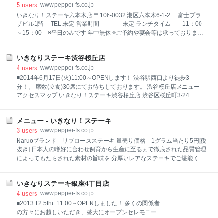
5
users
www.pepper-fs.co.jp
いきなり！ステーキ六本木店 〒106-0032 港区六本木6-1-2 富士プラ
ザビル1階 TEL.未定 営業時間 未定 ランチタイム 11：00
～15：00 ※平日のみです 年中無休 ※ご予約や宴会等は承っておりませ
ん。ご了承ください。 電車の場合 地下鉄六本木駅３番出口より徒歩2分
いきなりステーキ渋谷桜丘店
4
users
www.pepper-fs.co.jp
■2014年6月17日(火)11:00～OPENします！ 渋谷駅西口より徒歩3
分！。 席数(立食)30席にてお待ちしております。 渋谷桜丘店メニュー
アクセスマップ いきなり！ステーキ渋谷桜丘店 渋谷区桜丘町3-24 カ
コー桜丘ビル TEL.03-6277-5129 営業時間 11：00～23：00 ラ
ンチタイム 11：00～15：00 ※平日のみです 年中無休 ※ご予約や宴
メニュー - いきなり！ステーキ
会等は承っておりません。ご了承ください。 電車の場合 JR線「渋谷」
駅・西口より徒歩3分
3
users
www.pepper-fs.co.jp
Naruoブランド リブロースステーキ 量売り価格 1グラム当たり5円[税
抜き] 日本人の嗜好に合わせ飼育から生産に至るまで徹底された品質管理
によってもたらされた素材の旨味を 分厚いレアなステーキでご堪能くだ
さい！ (豪州・Naruo牧場産) 例えば… 500gカット × 5円 ＝2,500
円(税抜き) 300gカット × 5円 ＝1,500円(税抜き)
いきなりステーキ銀座4丁目店
4
users
www.pepper-fs.co.jp
■2013.12.5thu 11:00～OPENしました！ 多くの関係者
の方々にお越しいただき、盛大にオープンセレモニー