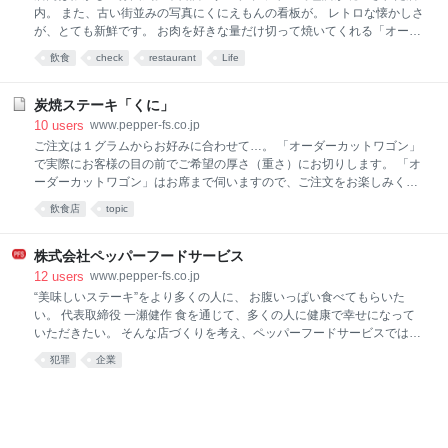
た。 ディナータイムのメニュ―は豪州・Naruoブラン
内。 また、古い街並みの写真にくにえもんの看板が。 レトロな懐かしさ
ドのリブロースステーキの1品だけです！ ステーキの
が、とても新鮮です。 お肉を好きな量だけ切って焼いてくれる「オーダ
前に何も食べずに、いきなり！ステーキとワインやビ
ーカットステーキ」は大好評です。
飲食
check
restaurant
Life
ールで食事をお楽しみください 。 ランチはステーキく
に赤坂店で行列ができる1,000円ランチの再現！！
300gのボリュームある…ワイルドステーキとワイルド
炭焼ステーキ「くに」
ハンバーグ
10
users
www.pepper-fs.co.jp
ご注文は１グラムからお好みに合わせて…。 「オーダーカットワゴン」
で実際にお客様の目の前でご希望の厚さ（重さ）にお切りします。 「オ
ーダーカットワゴン」はお席まで伺いますので、ご注文をお楽しみくだ
さい。
飲食店
topic
株式会社ペッパーフードサービス
12
users
www.pepper-fs.co.jp
“美味しいステーキ”をより多くの人に、 お腹いっぱい食べてもらいた
い。 代表取締役 一瀬健作 食を通じて、多くの人に健康で幸せになって
いただきたい。 そんな店づくりを考え、ペッパーフードサービスでは、
創業者の『正笑』の理念をもとに常に品質にこだわりながらよりリーズ
犯罪
企業
ナブルな価格で、より多くの人に食を提供できるよう日々努めて参りま
す。