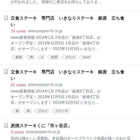
が行われました。 皆様のご来店をお待ちしておりま
す！ いきなり！ステーキ銀座4丁目店 中央区銀座4-10-
14 ネオパイン銀座410 １F TEL.03-6278-7429 営
立食ステーキ 専門店 いきなりステーキ 銀座 立ち食
業時間 ランチタイム 11：00～15：00【ラストオ
ーダー14：30】 ディナータイム 16：00～23：
い
00【ラストオーダー22：30】 年中無休 電車の場合 東
24
users
www.pepper-fs.co.jp
京メトロ日比谷線東銀座駅A2出口より徒歩1~2分。 都
news新着情報 2014年1月 2号店の「銀座6丁目店」が
営浅草線東銀座駅A2出口より徒歩1~2分。
オープン予定！ 2013年12月5日 1号店の「銀座4丁目
店」がオープンします！ 2013年12月3日 いきなり！
ステーキ サイトをオープンしました。 いきなりステ
銀座
肉
a
犯罪
グルメ
food
ーキは、立食の炭焼ステーキの専門店です。 いきな
り！ステーキでは、弊社のステーキくに赤坂店にて提
供しているステーキを半額で提供します！ この価格コ
立食ステーキ 専門店 いきなりステーキ 銀座 立ち食
ストパフォーマンスの実現のために！ 立食で召し上が
い
るスタイルのステーキ専門店とさせていただきまし
41
users
www.pepper-fs.co.jp
た。 ディナータイムのメニュ―は豪州・Naruoブラン
news新着情報 2014年1月 2号店の「銀座6丁目店」が
ドのリブロースステーキの1品だけです！ ステーキの
オープン予定！ 2013年12月5日 1号店の「銀座4丁目
前に何も食べずに、いきなり！ステーキとワインやビ
店」がオープンします！ 2013年12月3日 いきなり！
ールで食事をお楽しみください。 ランチはステーキく
ステーキ サイトをオープンしました。 いきなりステ
に赤坂店で行列ができる1,000円ランチの再現！！
食
肉
グルメ
ステーキ
ーキは、立食の炭焼ステーキの専門店です。 いきな
300gのボリュームある…ワイルドステーキとワイルド
り！ステーキでは、弊社のステーキくに赤坂店にて提
ハンバーグの2
供しているステーキを半額で提供します！ この価格コ
炭焼ステーキくに「市ヶ谷店」
ストパフォーマンスの実現のために！ 立食で召し上が
3
users
www.pepper-fs.co.jp
るスタイルのステーキ専門店とさせていただきまし
店内は懐かしい雰囲気。木目調のダークブラウンで色調が統一された店