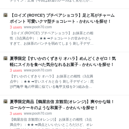
デザイン：立涌（今回は鉄道のレールぽく見せたかっ
庫から取り出したら、もう汗をかいているような感じ
たので、横向きにしてつかっています） 立涌はふくら
だったの 食べ始めたら、もう手がベトベトになってし
みとへこみが交互に連続する文様 雲がむくむく”たち
まったわ 茶箱 チョコレートの溶けが気になって、すご
【ロイズ (ROYCE') プチベアショコラ】足と耳がチャーム
わく”様子や、池や沼から水蒸気が立ち上る様子をデザ
い勢いで食べきったわ やさしい味のチョコレート クロ
インしたもの 運気を上げる文様として使われている。
ポイント 可愛いクマ型チョコレート - かわいいを探せ！
ワッサン生地のなかにもたっ
【新幹線もなか 大角玉屋】 おすすめポイント ● 東京
3
users
www.pooh70.com
駅店限定商品 ● カッコいいパッケージデザイン ●
【ロイズ (ROYCE') プチベアショコラ】 お抹茶との相
鉄道好きさんへの手土産・プレゼントにおすすめ ●
性（3点満点中）：★★ ➡チョコレートの甘みやさし
見た目だけじゃない！老舗和菓子店の味が楽しめる 新
すぎて、お抹茶のパンチを弱めてしまう 刺し子デザイ
型車両N700Sをかたどったパッケージです。 東京ステ
ン：重ね枡刺し 升は「増」や「益」の字に掛けて、増
ーション開発株式会社（ＪＲ東海グループ）とのコラ
加、増大の意を持たせて縁起をかつぐ。 縁起の良い伝
ボ商品なので、本格的なデザインになっています。 茶
夏季限定【すいかのくずきり オハラ】めんどくさゼロ！気
統文様。 【ロイズ (ROYCE') プチベアショコラ】 おす
箱 鉄道好きにはもだえるほど嬉しいパッケージよね も
すめポイント ● 可愛すぎるチョコレート ● 個包
軽にスイカを食べた気分なれるお菓子 - かわいいを探せ！
なかの形も新幹線の形をしています。
装 配布用菓子や手土産・プレゼントにぴったり ●
3
users
www.pooh70.com
たっぷりピスタチオクリーム入り 【ロイズ (ROYCE')
【すいかのくずきり オハラ】 お抹茶との相性（3点満
】のチョコレート工場は北海道にあります。 夏でも涼
点中）：★★ ➡甘いスイカと合う 刺し子デザイン：毘
しく低温という北海道の気候は、チョコレートにとっ
沙門亀甲 亀の甲羅に似ている亀甲文様を3つ組み合わ
ても理想的です。 個包装10個入り 茶箱 【プチベアシ
せたもの 毘沙門天が着用している鎖鎧(くさりよろい)
ョコラ】の個包装デザインも花柄で可愛いわ 大きさは
にこの表現が使われていたため毘沙門亀甲と名付けら
4センチほどで小さめサイズ とっても可愛いクマの形
夏季限定商品【鶴屋吉信 京観世(オレンジ)】爽やかな味！
れた。 亀は長寿吉兆の縁起の良いもの、財宝福徳の神
をしたチョコレートです。 茶箱 毛のふさふさ感がでて
様である毘沙門天、2重のおめでたい意味がある。
ロールケーキのような和菓子 - かわいいを探せ！
るわ 口元、足
【すいかのくずきり オハラ】 おすすめポイント ● か
3
users
www.pooh70.com
わいいパッケージデザイン 手土産・プレゼントにお
【鶴屋吉信 京観世(オレンジ)】 お抹茶との相性（3点
すすめ ● つるつるの冷たい和菓子 ● スイカを食べ
満点中）：★★ ➡満点といいたいところだけど、オレ
た気分になる ● スイカの皮のゴミを心配せず食べら