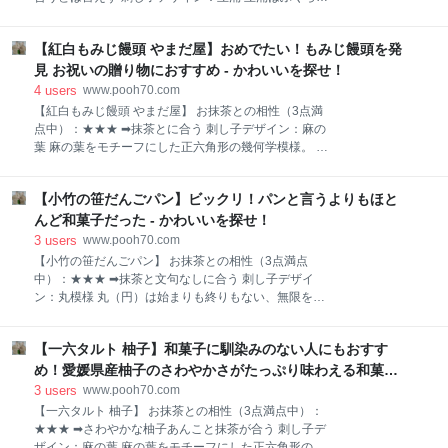
『伊勢物語』の東下りに書かれた和歌が思いうかびま
とへこみが交互に連続する文様 雲がむくむく”たちわ
す。 「唐衣 きつつなれにし つましあれば はるば
く”様子や、池や沼から水蒸気が立ち上る様子をデザイ
るきぬる 旅をしぞ思ふ」 （橋のほとりに咲くかきつ
【紅白もみじ饅頭 やまだ屋】おめでたい！もみじ饅頭を発
ンしたもの 運気を上げる文様として使われている。
ばた（杜若）をみて、かきつばたの五文字を各句の頭
【生八ッ橋ラムネ 本家西尾八ッ橋】 おすすめポイント
見 お祝いの贈り物におすすめ - かわいいを探せ！
に置いて旅のこころを歌っている。） 一袋5個入り。
● 夏限定の味 ● 京都の老舗和菓子が衝撃の見た目と
4
users
www.pooh70.com
味になっている 水色の爽やかなパッケージ。 茶箱 シ
【紅白もみじ饅頭 やまだ屋】 お抹茶との相性（3点満
ュワシュワの炭酸が出てきそう ひとつの袋の中に5個
点中）：★★★ ➡抹茶とに合う 刺し子デザイン：麻の
の八ッ橋が入っています。 形は見慣れた三角形の八ッ
葉 麻の葉をモチーフにした正六角形の幾何学模様。 魔
橋だけど、色が衝撃的です。 茶箱 食べ物には珍しい水
除けの意味がある三角形が集まってできた六角形は、
色にビックリ！ ブルーの折り紙みたいよ 水色のお餅の
より強力な魔除けの力があるといわれる。 また、麻の
なかに白い餡が入っているのが透けて見えます。 1つ
【小竹の笹だんごパン】ビックリ！パンと言うよりもほと
丈夫さや成長の早さにあやかって子どもの健やかな成
の大きさは底辺12㎝、高さ６㎝ほどです。 茶箱 さ
長を願う意味もある。 【紅白もみじ饅頭 やまだ屋】
んど和菓子だった - かわいいを探せ！
て、面積はいくつでしょう？と言いたく
おすすめポイント ● おめでたい個包装パッケージ
3
users
www.pooh70.com
● お祝いの贈り物におすすめ ● 定番”もみじ饅頭”が
【小竹の笹だんごパン】 お抹茶との相性（3点満点
大変身 もみじ饅頭といえば、広島県宮島の定番土産で
中）：★★★ ➡抹茶と文句なしに合う 刺し子デザイ
す。 茶箱 もみじの形をしたカステラの中に、あんこが
ン：丸模様 丸（円）は始まりも終りもない、無限を表
入っているのよね 何十年も前からある定番もみじ饅頭
す縁起がよい。 また、丸イコール円（縁）が続いてい
に、とってもおめでたい紅白もみじ饅頭を発見しまし
るので、円満、ご縁などの願いも込められている。
た。 赤もみじ饅頭パッケージにはイチゴが描かれてい
【一六タルト 柚子】和菓子に馴染みのない人にもおすす
【小竹の笹だんごパン】 おすすめポイント ● かわい
ます。 白もみじ饅頭パッケージには牛が描かれていま
いパンダの個包装パッケージ ● パンのようで和菓子
め！愛媛県産柚子のさわやかさがたっぷり味わえる和菓子
す。 茶箱 紅白が揃うと、おめでたい感がで
のよう 笹と笹団子をもったパンダが描かれた個包装パ
- かわいいを探せ！
3
users
www.pooh70.com
ッケージ。 茶箱 口角を上げて”ニヒ”と笑ったパンダが
【一六タルト 柚子】 お抹茶との相性（3点満点中）：
可愛いのよ（笑） 小型のナン？みたいなものが出てき
★★★ ➡さわやかな柚子あんこと抹茶が合う 刺し子デ
ました。 のっぺり、もっちもちのパンです。 パンの生
ザイン：麻の葉 麻の葉をモチーフにした正六角形の幾