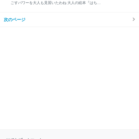
ラクチン と思っていた、くまのベルナルさんの帽子に
ごすパワーを大人も見習いたわね 大人の絵本『はちう
一匹のキツツキが住みこんでしまいます 「どっか行っ
えはぼくにまかせて』 【著者】ジーン・ジオン (著),
てくれよ！」と思っていたのに、ベルナルさんの帽子
マーガレット・ブロイ・グレアム (イラスト) 【出版
に住む鳥の数はどんどん増えていってしまいます どう
次のページ
社】ペンギン社 読みどころ ● 自分らしく毎日を楽し
する？ ベルナルさん！ 絵の可愛さとストーリーのあた
む方法を見つける ● 植物に囲まれた生活が楽しそう
たかさが、大人の私の心を癒してくれ
● 見守り続けたお父さんの気持ちの変化 ざっくりい
うとこんな絵本 家族から「好きなことをしていいよ」
と言われたら お父さんから「好きなことをしていい」
と言われた は、さっそく近所の植物のお世話をする
ことを考え付きます （しかも有料！なのがアメリカぽ
い（笑）） 上手に植物を管理する 植物はどんどん大き
くなっていき、手に負えない状態になってしまいます
どうするのトミー！ 夫と二人暮らしの私もよく言われ
る「勝手にひとりで好きなことしていいか