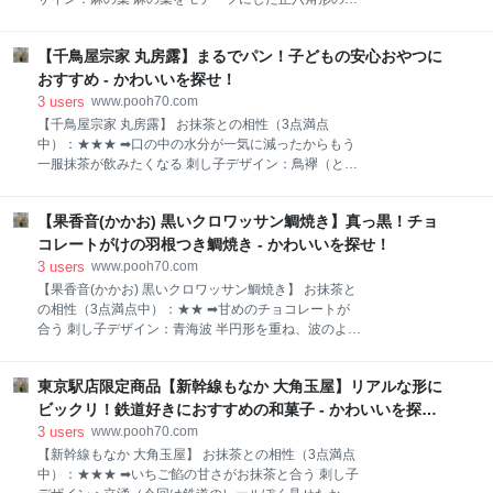
地に新潟県産コシヒカリ米粉を練りこんでいるため、
何学模様。 魔除けの意味がある三角形が集まってでき
もちもち感がハンパないです。 大きさは横9センチほ
た六角形は、より強力な魔除けの力があるといわれ
ど。 パンの上には、きな粉がかかっています。 茶箱
【千鳥屋宗家 丸房露】まるでパン！子どもの安心おやつに
る。 また、麻の丈夫さや成長の早さにあやかって子ど
パンにしては、もちもち感がすごいわね パンの中をみ
もの健やかな成長を願う意味もある。 【一六タルト 柚
おすすめ - かわいいを探せ！
てさらにビックリ！ 粒あんとよもぎ餅、イコール
子】 おすすめポイント ● 個包装パッケージ 手土
3
users
www.pooh70.com
産・プレゼント向き ● 和菓子に馴染みのない人にも
【千鳥屋宗家 丸房露】 お抹茶との相性（3点満点
おすすめ ● 柚子のさわやかな香りと味がたっぷり味
中）：★★★ ➡口の中の水分が一気に減ったからもう
わえる 黄色の柚子が描かれたパッケージ。 柚子を使っ
一服抹茶が飲みたくなる 刺し子デザイン：鳥襷（とり
たものが定番の【一六タルト】なんです。 茶箱 季節が
だすき） 襷とは斜めの線が交差した幾何学的な文様の
ら、レモン味かと思って買ったら柚子だったわ（笑）
こと。 鳥は千鳥ぽいデザインになっています。 千鳥
ちなみに、レモン味の【一六タルト 塩レモン】は、期
【果香音(かかお) 黒いクロワッサン鯛焼き】真っ黒！チョ
（ちどり）は、ゴロ合わせで「せん、とり➡千、取
間限定商品で別にちゃんとあります。 封をあけたる
り」から、勝運祈願や目標達成の意味もあり、縁起の
コレートがけの羽根つき鯛焼き - かわいいを探せ！
と、ふんわり柚子の香りがします。 さらさらなめ
いい柄です。 【千鳥屋宗家 丸房露】 おすすめポイン
3
users
www.pooh70.com
ト ● 個包装パッケージ 手土産向き ● パン並みに
【果香音(かかお) 黒いクロワッサン鯛焼き】 お抹茶と
食べごたえあり レトロ感のあるパッケージデザイン
の相性（3点満点中）：★★ ➡甘めのチョコレートが
が、オシャレです。 茶箱 こんな印鑑ありそうよ 蜂蜜
合う 刺し子デザイン：青海波 半円形を重ね、波のよう
が入っているからか、まろやかな甘みがあり。 大きめ
に反復させたもの。 穏やかな日々が波のように永遠に
サイズで、食べごたえがあり、十分満足なおやつにな
続いてほしいという吉祥文様です。 【果香音(かかお)
ります。 茶箱 パンを食べたくらいの満足感があるわ
東京駅店限定商品【新幹線もなか 大角玉屋】リアルな形に
黒いクロワッサン鯛焼き】 おすすめポイント ● ふだ
口の中の水分はかなり奪われます。 喉が渇くので、た
んのおやつに ● チョコレートたっぷり 茶箱 日本風の
ビックリ！鉄道好きにおすすめの和菓子 - かわいいを探
っぷり飲み物を用意してから食べるのがおすすめで
デザインが描かれたオシャレなパッケージよ 鯛焼きと
せ！
3
users
www.pooh70.com
す。 茶
いえども羽つきなので、横14×縦9㎝ほどの大きさの長
【新幹線もなか 大角玉屋】 お抹茶との相性（3点満点
方形 チョコレートが表面すべてにかかっています。 裏
中）：★★★ ➡いちご餡の甘さがお抹茶と合う 刺し子
面はかかっていません。 茶箱 暑いからかしら？ 冷蔵