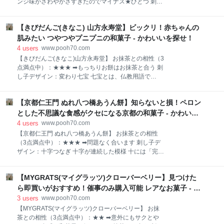
ンジ味がさわやかさすぎたのでマイナス★ひとつ 刺し
れる 茶箱 スイカってすぐわかるデザインね 液体系の
子デザイン：麻の葉 麻の葉をモチーフにした正六角形
お菓子ってこぼれるのが一番怖いけれど、ちゃんと密
の幾何学模様。 魔除けの意味がある三角形が集まって
封フタがあるので安心です。 茶箱 持ち運びするのも怖
【きびだんご(きなこ) 山方永寿堂】ビックリ！赤ちゃんの
できた六角形は、より強力な魔除けの力があるといわ
くないわ お上品にお皿にうつして食べます。 茶箱 ス
れる。 また、麻の丈夫さや成長の早さにあやかって子
肌みたい つやつやプニプニの和菓子 - かわいいを探せ！
イカ汁も飲めるから、ぜんぶ丸ごとお皿にう
どもの健やかな成長を願う意味もある。 【鶴屋吉信 京
4
users
www.pooh70.com
観世(オレンジ)】 昨年2020年に誕生100周年を迎えた
【きびだんご(きなこ)山方永寿堂】 お抹茶との相性（3
「京観世」を記念して販売された「京観世 オレンジ」
点満点中）：★★★ ➡もっちりお餅はお抹茶と合う 刺
が、2021年夏の季節限定商品として復活しました。
し子デザイン：変わり七宝 七宝とは、仏教用語で
おすすめポイント ● 夏季限定のレア商品 ● 個包
「金、銀、水晶、瑠璃（るり）、瑪瑙（めのう）、珊
装 手土産・プレゼントにぴったり ● 京都の老舗和
瑚（さんご）、硨磲（しゃこ）」の七つの宝のこと。
菓子店の高級感ある商品 和菓子ぽくないオレンジ色の
【京都仁王門 ぬれ八つ橋あうん餅】知らないと損！ペロン
円（和）が繋がるデザインで、人と人との和の大切
デザインパッケージ 茶箱 オレンジの絵が可愛いわ し
さ、文様が限りなく続くことで子孫繁栄の意味があ
とした不思議な食感がクセになる京都の和菓子 - かわいい
っかりしたパック入りなので、和菓子
る。 円形は円満を表すことから、縁起の良い吉祥文様
を探せ！
4
users
www.pooh70.com
【きびだんご(きなこ)山方永寿堂】 おすすめポイント
【京都仁王門 ぬれ八つ橋あうん餅】 お抹茶との相性
● かわいいパッケージデザイン ● 個包装 配布用菓
（3点満点中）：★★★ ➡問題なく合います 刺し子デ
子や手土産・プレゼントにぴったり ● つやつやプニ
ザイン：十字つなぎ 十字が連続した模様 十には「完
プニ和菓子 一番の魅力はかわいいパッケージデザイン
全」という意味があり、その十が繋がっているので縁
桃の描かれた箱を左右に開くと パカーン！ 元気いっぱ
起がよい模様といわれている。 【京都仁王門 ぬれ八つ
いの桃太郎がでてきます 箱の側面も要チェックしまし
【MYGRATS(マイグラッツ)クローバーベリー】見つけた
橋あうん餅】 おすすめポイント ● ペロンとした不思
ょう。 桃太郎のお伴の犬、猿、きじはもちろん、青
議な和菓子 ● 京都の香りがただよう ● 個包装 配
ら即買いがおすすめ！催事のみ購入可能 レアなお菓子 - か
鬼、赤鬼すら可愛いです。 茶箱 ちょっと可愛いす
布用菓子・土産にぴったり 1個から購入できます 茶箱
わいいを探せ！
3
users
www.pooh70.com
箱いり（5個入・10個入）もあるので手土産にもなる
【MYGRATS(マイグラッツ)クローバーベリー】 お抹
よ 個包装は配布用菓子にとっても便利 個包装パッケー
茶との相性（3点満点中）：★★ ➡意外にもサクとや
ジの渋さからもは、京都の重々しい歴史を感じます。