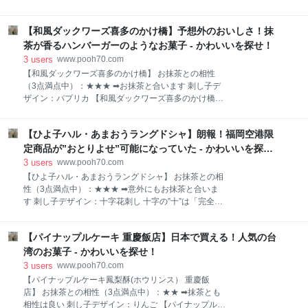
箱 ケーキというと、クリームののった生菓子だと思う
沙門亀甲 亀の甲羅に似ている亀甲文様を3つ組み合わ
人もいるので、お土産で頼むときは事前に写真を見せ
せたもの。 毘沙門天が着用している鎖鎧(くさりよろ
たほうがいいわよ カルディのレジ横で販売していたパ
【和風ダックワーズ喜多のかけ橋】予想外のおいしさ！抹
い)にこの表現が使われていたため毘沙門亀甲と名付け
イナップルケーキは、とっても可愛い箱入りです。 箱
られた。 亀は長寿吉兆の縁起の良いもの、財宝福徳の
茶が香るハンバーガーのようなお菓子 - かわいいを探せ！
の大きさは7センチ四方ほどのかわいいミニサイ
神様である毘沙門天、2重のおめでたい意味がある。
3
users
www.pooh70.com
【銀座あけぼの 銀座マロン】 おすすめポイント ● 秋
【和風ダックワーズ喜多のかけ橋】 お抹茶との相性
の期間限定商品（11月中旬まで） ● 濃厚マロンクリ
（3点満点中）：★★★ ➡お抹茶と合います 刺し子デ
ームがたっぷり入っている 和菓子・おせんべいで有名
ザイン：パプリカ 【和風ダックワーズ喜多のかけ橋】
な【銀座あけぼの】から、秋限定のお菓子が発売され
おすすめポイント ● ハンバーガーのようなふっくら
ています。 店舗では1個から購入できます。 手土産用
ダックワーズ ● 予想外！レベルの高い抹茶菓子 抹茶
に便利な、箱入り（5個、10個、15個、20個入り）も
【ひよ子ハル・あまおうラングドシャ】朗報！福岡空港限
をイメージしたようなグリーン色を基調にしたパッケ
あります。 茶箱 このシリーズは、春にはイチゴ、夏に
ージ。 【和風ダックワーズ喜多のかけ橋】の製造元
定商品が”おとりよせ”可能になっていた - かわいいを探
はメロンが販売されていて、秋はマロン
「くらづくり本舗」がある、埼玉県川越市の喜多院
せ！
3
users
www.pooh70.com
「紅葉山庭園」の朱塗りの橋が描かれています。 茶箱
【ひよ子ハル・あまおうラングドシャ】 お抹茶との相
紅葉山公園は川越の観光スポットよ ハンバーガーみた
性（3点満点中）：★★★ ➡意外にもお抹茶と合いま
いに、ふんわり大きく膨らんだダックワーズ かじると
す 刺し子デザイン：十字花刺し 十字の”十”は「完全・
やわらかいサックとした食感があります。 ☝画像をク
満ち足りている」という意味があり、縁起がよい模
リックすると楽天へ【ふるさと納税返礼品】 中には抹
様。 【ひよ子ハル・あまおうラングドシャ】 おすすめ
茶クリームがたっぷり 抹茶クリームの中には小豆も入
【パイナップルケーキ 重慶飯店】日本で買える！人気の台
ポイント ● 福岡空港でしか買えなかった商品がオン
っています。 茶箱 クリームたっぷりだけど、ぜんぜん
ラインショップ（通販・おとりよせ）で買えるように
湾のお菓子 - かわいいを探せ！
しつこくないの！ 甘さもひかえめで食べやすいから、
なった ● ひよこ型というより可愛いハート型にみえ
3
users
www.pooh70.com
るお菓子 ピンク色の可愛いパッケージ。 茶箱 女の子
【パイナップルケーキ鳳梨酥(ホウリンス） 重慶飯
が大好きなピンク色よ 個包装で6枚入り。 個包装パッ
店】 お抹茶との相性（3点満点中）：★★ ➡抹茶とも
ケージも、外箱とお揃いでピンク色！ 茶箱 ピンクまみ
相性は良い 刺し子デザイン：りんご 【パイナップルケ