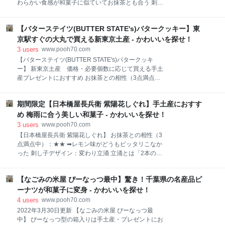
わらかい食感が和菓子に似ていてお抹茶とも合う 刺し
茶箱 関東人は、京都に大きな憧れがあるのよね 菓子名
子デザイン：毘沙門亀甲 亀の甲羅に似ている亀甲文様
の”あうん”とは？ 仁王門とは「寺の中に悪いものが入
を3つ組み合わせたもの 毘沙門天が着用している鎖鎧
りこまないように、仁王［におう］（金剛力士［こん
【バターステイツ(BUTTER STATE's)バタークッキー】東
(くさりよろい)にこの表現が使われていたため毘沙門
ごうりきし］）の像を左右に安置した門のこと」 よく
亀甲と名付けられた。 亀は長寿吉兆の縁起の良いも
京駅すぐの大丸で買える新東京土産 - かわいいを探せ！
みると、仁王門の左右の金剛力士像の口
の、財宝福徳の神様である毘沙門天、2重のおめでた
3
users
www.pooh70.com
い意味があります。 【MYGRATS(マイグラッツ)クロ
【バターステイツ(BUTTER STATE's)バタークッキ
ーバーベリー】 おすすめポイント ● 店舗なし 催事
ー】 新東京土産 価格・必要個数に応じて買える手土
のみで購入できるレアなお菓子 ● ステキな箱入り
産プレゼントにおすすめ お抹茶との相性（3点満点
手土産やプレゼントにおすすめ ● フルーツ味たっぷ
中）：★ ➡バターが抹茶との相性イマイチ 刺し子デザ
りのお菓子 赤い箱のパッケージには、びっしりと華や
イン：毘沙門亀甲 亀の甲羅に似ている亀甲文様を3つ
かなイラストが描かれています。 赤いストロベリー、
期間限定【日本橋屋長兵衛 紫陽花しぐれ】手土産におすす
組み合わせたもの 毘沙門天が着用している鎖鎧(くさ
茶色のカカオの実、白いカカオの花、緑色のクローバ
りよろい)にこの表現が使われていたため毘沙門亀甲と
め 梅雨に合う美しい和菓子 - かわいいを探せ！
ーなどが描かれていて華やかなデザインです。
名付けられた。 亀は長寿吉兆の縁起の良いもの、財宝
3
users
www.pooh70.com
福徳の神様である毘沙門天、2重のおめでたい意味が
【日本橋屋長兵衛 紫陽花しぐれ】 お抹茶との相性（3
あります。 【バターステイツ(BUTTER STATE's) バタ
点満点中）：★★ ➡レモン味がどうもピッタリこなか
ークッキー】 「バターステイツ」は、「東京ばな奈」
った 刺し子デザイン：変わり立涌 立涌とは「2本の曲
や「シュガーバターの木」などのスイーツブランド
線を用いて池や沼から水蒸気が涌き立ちのぼっていく
「銀のぶどう」が8年ぶりとなる新業態としてオープ
様子」を表したもの 運気を上げる文様として知られて
ンさせたお店です。 おすすめポイント ● 2021年4月
【なごみの米屋 ぴーなっつ最中】驚き！千葉県の名産品ピ
います。 【日本橋屋長兵衛 紫陽花しぐれ】 おすすめ
オープン 新東京土産にぴったり ● 多数の組み合わせ
ポイント ● 1個216円から買える おうちカフェのお
ーナツが和菓子に変身 - かわいいを探せ！
あり 手土産やプレゼント
やつに ● 季節限定品・箱入りあり 手土産やプレゼ
4
users
www.pooh70.com
ントにおすすめ ● 梅雨の時季に食べたい美しい和菓
2022年3月30日更新 【なごみの米屋 ぴーなっつ最
子 パッケージには、美しい紫色の紫陽花が描かれてい
中】 ぴーなっつ型の箱入りは手土産・プレゼントにお