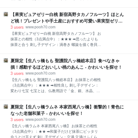
れよ！ ラングドシャは微妙なかたち。 ひよこ型なのか
ーキ鳳梨酥(ホウリンス） 重慶飯店】 おすすめポイン
しら？ 茶箱 可愛いハート型にもみえるけれどね さっ
ト ● 人気の台湾お菓子 ● 日本で作られている・買
くりしたクッキー生地のなかに、やさしい甘みのある
【果実ピュアゼリー白桃 新宿高野タカノフルーツ】ほとん
えるパイナップルケーキ うっすらとパイナップルの絵
ピンク色のあまおうチョコレートがはさまっていま
が描かれた、さっぱりしたデザインのパッケージ。 鳳
ど桃！プレゼントや手土産におすすめ可愛い果実型ゼリー
す。 チョコレートがひとまわり大きくて、クッキ
梨酥(ホウリンス）は、日本ではパイナップルケーキと
- かわいいを探せ！
3
users
www.pooh70.com
して知られています。 「重慶飯店」は横浜中華街に本
【果実ピュアゼリー白桃 新宿高野タカノフルーツ】 お
館がある四川料理の名店で、1959年に創業した老舗の
抹茶との相性（3点満点中）：★★★ ➡思ったよりも
お店です。 茶箱 中華街のなかでも有名店よね 老舗の
抹茶と合う 刺し子デザイン：渦巻き 螺旋を描く巻貝
名店がつくるパイナップルケーキは、見た目はブロッ
や、植物のツタ、海や川の水の渦を描いた渦巻き模様
クのようにがっしりみえるけれど、一口かじるとびっ
は、縄文時代から土器や土偶に数多く描かれていま
くりするほどやわらかい！ クッキー生地には、フラン
夏限定【生八ッ橋もも 聖護院八ッ橋総本店】食べなきゃ
す。 ぐるぐると巻いている「渦」は、永遠をイメージ
ス産発酵バターを使用しています。 茶箱 さっくりホロ
する模様です。 【果実ピュアゼリー白桃 新宿高野タカ
損！感動するほどおいしい桃のあんこ - かわいいを探せ！
リとしたやわらかさよ 中にはたっぷりとパイ
ノフルーツ】 おすすめポイント ● 見た目も味もほと
3
users
www.pooh70.com
んど桃！可愛い果実型の器に入ったゼリー ● 大きめ
【生八ッ橋もも 聖護院八ッ橋総本店】 お抹茶との相性
サイズの桃の果肉入り 本物の桃と間違えてしまいそう
（3点満点中）：★★★ ➡相性良し 刺し子デザイン：
な、リアルな桃のかたちの果実型カップです。 茶箱 ほ
変わり七宝 七宝とは、仏教用語で「金、銀、水晶、瑠
とんど桃よ！ 冷蔵庫に入っていたら間違えるわね 白桃
璃（るり）、瑪瑙（めのう）、珊瑚（さんご）、硨磲
の果肉がゴロリと2つ入り。 少し固めの果実は、器の
（しゃこ）」の七つの宝のこと。 円（和）が繋がるデ
底まである大きめサイズです。 すっきりしたゼリー
夏限定【生八ッ橋ラムネ 本家西尾八ッ橋】衝撃的！青色に
ザインで、人と人との和の大切さ、文様が限りなく続
に、桃の果実のやわらかな甘みやフルーティーさが加
くことで子孫繁栄の意味がある。 円形は円満を表すこ
なった老舗和菓子 - かわいいを探せ！
わります。 茶箱 贅沢なゼリー！ ほとんど桃の果実
とから、縁起の良い吉祥文様です。 【生八ッ橋もも 聖
3
users
www.pooh70.com
護院八ッ橋総本店】 おすすめポイント ● 夏限定の味
【生八ッ橋ラムネ 本家西尾八ッ橋】 お抹茶との相性
● 桃のあんこが感動的なおいしさ かきつばた（杜
（3点満点中）：★★ ➡和菓子だけど抹茶にピッタリ
若・燕子花）と八ッ橋が描かれたパッケージ 在原業平
合うとは言えず 刺し子デザイン：立涌 立涌はふくらみ