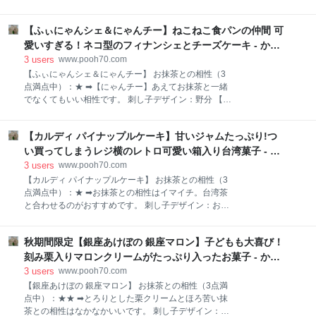
ップ「宮城ふるさとプラザ」を2024年度中に閉店する
います。 刺し子デザイン：万華鏡 【亀十(浅草) どら焼
方針を明らかにした＞ 栄泉堂(宮城県)【バター最中】
き】 おすすめポイント ● 行列の絶えない浅草の名店
とは？ 直径7センチほどの大きさ 一見はごく普通の最
【ふぃにゃんシェ＆にゃんチー】ねこねこ食パンの仲間 可
「亀十」のどら焼き ● これ、どら焼きなの！？驚き
中（もなか）ですが、中身は驚きの”バター＆あん
の味 ● 東京（浅草）土産・手土産におすすめ 【亀
愛いすぎる！ネコ型のフィナンシェとチーズケーキ - かわ
こ”です 最近、あんバター
十】のどら焼きは、私の大のお気に入りの一品。 どら
いいを探せ！
3
users
www.pooh70.com
焼き自体も大好きなんですが、なによりも私の心をく
【ふぃにゃんシェ＆にゃんチー】 お抹茶との相性（3
すぐるのはピンク色のお店の紙袋（笑） 亀の甲羅のよ
点満点中）：★ ➡【にゃんチー】あえてお抹茶と一緒
うな六角形が連なったデザインがステキです。 茶箱 ピ
でなくてもいい相性です。 刺し子デザイン：野分 【ふ
ンクで可愛いのよ～ 【亀十】は、東京浅草にある有名
ぃにゃんシェ＆にゃんチー】 おすすめポイント ● か
店。 雷門の目の前の横断歩道を渡ってすぐ、雷門向か
わいいネコ型のお菓子 ● プレゼント手土産におすす
い側にあります。（仲見世通りではありません） 浅草
【カルディ パイナップルケーキ】甘いジャムたっぷり!つ
め このパッケージは【ふぃにゃんシェ】（4個入り）
に行ったら、ぜったいに寄りたいお店です。 どら焼き
が入っていたモノ。 【にゃんチー】（4個入り）はピ
い買ってしまうレジ横のレトロ可愛い箱入り台湾菓子 - か
の大きさは直径11センチほど。 表面のシマ
ンク色に白いネコちゃんが描かれた箱に入っていまし
わいいを探せ！
3
users
www.pooh70.com
た。 箱のデザインは6種類あります。 パッケージの猫
【カルディ パイナップルケーキ】 お抹茶との相性（3
は、猫専門イラストレーターのcoony（クーニー）さ
点満点中）：★ ➡お抹茶との相性はイマイチ。台湾茶
んが描いたオリジナル猫ちゃんです。 茶箱 どちらも可
と合わせるのがおすすめです。 刺し子デザイン：お花
愛いかったわ 【ふぃにゃんシェ＆にゃんチー】どちら
畑 【カルディ パイナップルケーキ】 おすすめポイン
も、ネコ型をしています。 【ふぃにゃんシェ】は個包
ト ● 可愛い箱入り（4種類あり） ● 甘めのパイナッ
装になっています。 【ふぃにゃんシェ】の大きさは横
秋期間限定【銀座あけぼの 銀座マロン】子どもも大喜び！
プルジャムがたっぷり入っている 【パイナップルケー
幅5センチほど。 しっとりしたバターたっぷりでしっ
キ】とは？ パイナップルジャムの入ったパイナップル
刻み栗入りマロンクリームがたっぷり入ったお菓子 - かわ
とり、どっしりしたフィナンシェ。 小さいけ
ケーキは、台湾土産として有名なお菓子です。 漢字で
いいを探せ！
3
users
www.pooh70.com
は「鳳梨酥（ホウリンス）」と書きます。 鳳梨がパイ
【銀座あけぼの 銀座マロン】 お抹茶との相性（3点満
ナップルのことです。 台湾で有名なパイナップルケー
点中）：★★ ➡とろりとした栗クリームとほろ苦い抹
キをわざわざ日本でも販売するほど人気なんです。 茶
茶との相性はなかなかいいです。 刺し子デザイン：毘