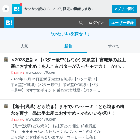
サクサク読めて、
アプリ限定の機能も多数！
アプリで開く
c
l
o
ログイン
ユーザー登録
s
e
『かわいいを探せ！』
人気
新着
すべて
＜2023更新＞【バター最中(もなか) 栄泉堂】宮城県のお土
産におすすめ！あんこ＆バターが入ったモナカ！ - かわい
いを探せ！
3
users
www.pooh70.com
2023年12月16日更新 栄泉堂(宮城県)【バター最中】
栄泉堂(宮城県)【バター最中】 栄泉堂(宮城県)【バタ
ー最中】おすすめポイント 栄泉堂(宮城県)【バター最
中】とは？ 栄泉堂(宮城県)【バター最中】基本情報 栄
泉堂(宮城県)【バター最中】お取り寄せ・通販 栄泉堂
【亀十(浅草) どら焼き】まるでパンケーキ！どら焼きの概
(宮城県)【バター最中】おすすめポイント おすすめポ
イント ● あんことバターが入った最中（もなか）
念を覆す一品は手土産におすすめ - かわいいを探せ！
● あんこの甘さとバターのしょっぱさがクセになる
3
users
www.pooh70.com
● 宮城県伊具郡丸森町にあるお店のお菓子 ● 東京
【亀十(浅草) どら焼き】 お抹茶との相性（3点満点
（池袋）の宮城県アンテナショップで買える 河北新報
中）：★★★ ➡ふわふわふっくらパンケーキのような
によると＜宮城県は、東京・東池袋の県アンテナショ
どら焼きはお抹茶も合いますが、コーヒー・紅茶も合