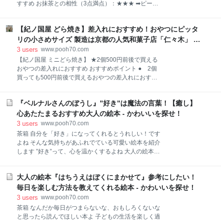
ます。 茶箱 紫色の紫陽花って凛々しい美しさがあるわ
すすめ お抹茶との相性（3点満点）：★★★ ➡ピーナ
よね うすい紫色にうっすらピンク色が混じった和菓子
ッツ味でもお抹茶に合うし、コーヒーにも合う 刺し子
です。 茶箱 葉っぱの位置を上にしたら「茄子」みたい
デザイン：十字つなぎ 完全・満ち足りているという意
に見えるわ 葉の位置がもっと横にくるようにすると、
【紀ノ国屋 どら焼き】差入れにおすすめ！おやつにピッタ
味の「十」が 連続している模様 十が連続するので縁起
カッコいい紫陽花に見えると思います。 中には、レモ
がよい模様として知られています。 【なごみの米屋 ぴ
リの小さめサイズ 製造は京都の人気和菓子店「仁々木」 -
ンの白餡、レモンの砂糖漬け、小さな四角
ーなっつ最中】 おすすめポイント ● 1個130円から買
かわいいを探せ！
3
users
www.pooh70.com
える 自分のおやつになる ● ぴーなっつ型箱入りも
【紀ノ国屋 ミニどら焼き】 ★2個500円前後で買える
あり 手土産やプレゼントにおすすめ ● 千葉県の名
おやつの差入れにおすすめ おすすめポイント ● 2個
産品ピーナッツの形をしたおもしろい最中（もなか）
買っても500円前後で買えるおやつの差入れにおすす
1個から買えるから、自分のおやつにもぴったり 茶箱
め ● 小さめサイズのどら焼きが食べられる ● 小腹
びーなっつに足と手、顔もついて、元気いっぱいの
を満たすおやつになる 【紀ノ国屋 ミニどら焼き】 紀
『ぴーちゃん』がパッケージデザインになっているわ
『ベルナルさんのぼうし』”好き”は魔法の言葉！【癒し】
ノ国屋「KINOKUNIYA」マークが入ったデザインの袋
茶箱 「ひとりじゃさみしかろう」と2個買ってみたわ
に入っています。 茶箱 紀ノ国屋「KINOKUNIYA」の
心あたたまるおすすめ大人の絵本 - かわいいを探せ！
袋の中から驚きの最中（もなか）がで
マークってなんだかオシャレなのよ（笑） 赤い袋は
3
users
www.pooh70.com
「林檎どらやき」 林檎は青森県産の紅玉を使用してい
茶箱 自分を「好き」になってくれるとうれしい！です
ます。 おいしい林檎どら焼き🍎 紀伊国屋 ふんわりし
よね そんな気持ちがあふれでている可愛い絵本を紹介
た皮に、りんごとあんこの組み合わせがおいしい☺ 私
します ”好き”って、心を温かくするよね 大人の絵本
的には、もっと林檎🍎多めだったらうれしかったな 抹
『ベルナルさんのぼうし』 【著者】いまい あやの (著)
茶との相性★★★（合う）#おやつ#和菓子
【出版社】BL出版 大人の絵本ポイント ● 動物と植物
pic.twitter.com/oxhMHqXuRx— 茶箱 ℂℍ𝔸𝔹𝔸ℂ𝕆 本と
大人の絵本『はちうえはぼくにまかせて』参考にしたい！
が繊細に描かれた絵 ● ベルナルさんの「ひとりで平
お菓子を愛する (@pooh70inu)
気」的な気持ちに共感 ● だれかに「好き」になって
毎日を楽しむ方法を教えてくれる絵本 - かわいいを探せ！
もらえるうれしい気持ち ざっくりいうとこんな絵本 ベ
3
users
www.pooh70.com
ルナルさんの心の変化がみどころ ひとりぼっちでも平
茶箱 なんだか毎日がつまらないな、おもしろくないな
気、さみしくないし、楽しい ていうか、ひとりの方が
と思ったら読んでほしい本よ 子どもの生活を楽しく過