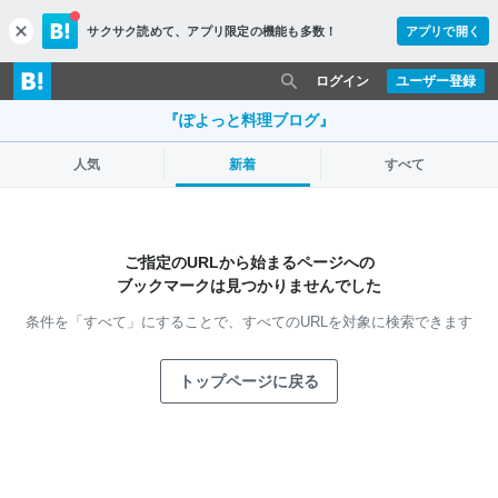
サクサク読めて、
アプリ限定の機能も多数！
アプリで開く
c
l
o
ログイン
ユーザー登録
s
e
『ぽよっと料理ブログ』
人気
新着
すべて
ご指定のURLから始まるページへの
ブックマークは見つかりませんでした
条件を「すべて」にすることで、
すべてのURLを対象に検索できます
トップページに戻る