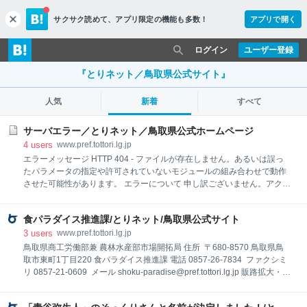
サクサク読めて、
アプリ限定の機能も多数！
アプリで開く
c
l
o
ログイン
ユーザー登録
s
e
『とりネット／鳥取県公式サイト』
人気
新着
すべて
サーバエラー／とりネット／鳥取県公式ホームページ
4
users
www.pref.tottori.lg.jp
エラーメッセージ HTTP 404 - ファイルが存在しません。あるいは誤っ
たパラメータの指定や許可されていないモジュールの組み合わせで動作
させた可能性があります。 エラーについて 申し訳ございません。アクセ
スされようとしたページは、変更、削除、掲示期間終了などの理由によ
り表示できませんでした。 お手数ですが、以下の方法によりご対応をお
食パラダイス推進課/とりネット/鳥取県公式サイト
願いします。 アドレス（URL）を直接入力された場合は、入力誤りがな
いかご確認ください。 「ホームへもどる」からトップページを表示し、
3
users
www.pref.tottori.lg.jp
検索ボックスから検索をお願いします。 リンクをクリックしてこのペー
鳥取県商工労働部兼 農林水産部市場開拓局 住所 〒680-8570 鳥取県鳥
ジに到達された場合は、リンクが切れていますので、リンク元のアドレ
取市東町1丁目220 食パラダイス推進課 電話 0857-26-7834 ファクシミ
ス（本エラーページのアドレスではなく、クリックされたアドレス）を
リ 0857-21-0609 メール shoku-paradise@pref.tottori.lg.jp 販路拡大・輸
担当の所属までご連絡くださいますようお願いします。 なお、担当の所
出促進課 電話 0857-26-7767 ファクシミリ 0857-21-0609 メー
属は、連絡先一覧からお探しください。
ル hanro-yusyutsu@pref.tottori.lg.jp