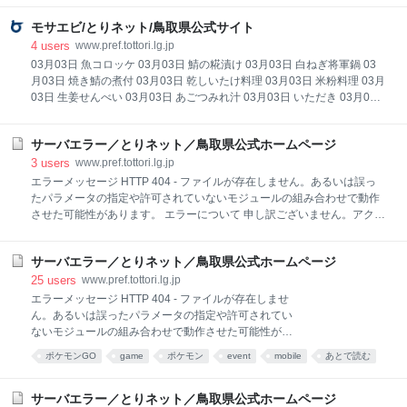
行うためには、選挙管理委員会が交付する標札、表示板その他の物品が
必要とされており、これらの物資は無料で交付されることとなっていま
モサエビ/とりネット/鳥取県公式サイト
す。 これらを公営物資といい、選挙事務所の標札、選挙運動用自動車・
4
users
www.pref.tottori.lg.jp
船舶表示板、選挙運動用拡声機表示板、自動車・船舶乗車船用腕章、街
03月03日 魚コロッケ 03月03日 鯖の糀漬け 03月03日 白ねぎ将軍鍋 03
頭演説用標旗、街頭演説用腕章及び個人演説会用立札等の表示等があ
月03日 焼き鯖の煮付 03月03日 乾しいたけ料理 03月03日 米粉料理 03月
り、これらを俗に「選挙の七つ道具」と呼んでいます。
03日 生姜せんべい 03月03日 あごつみれ汁 03月03日 いただき 03月03
日 因州しし肉 03月03日 ラッキョウの簡単漬け 03月03日 あごの子煮付
け 03月03日 サザエご飯 03月03日 どんどろけ飯 03月03日 アカガレイの
サーバエラー／とりネット／鳥取県公式ホームページ
子まぶり 03月03日 いもぼた 03月03日 こも豆腐 03月03日 香茸ごはん
03月03日 春雨茶わん蒸し 03月03日 香煎もち 03月03日 じんたん寿司
3
users
www.pref.tottori.lg.jp
03月03日 ハマボウフウの酢みそあえ 03月03日 大山おこわ 03月03日 イ
エラーメッセージ HTTP 404 - ファイルが存在しません。あるいは誤っ
カめし 03月03日 おやき 03月03日 柿の葉ずし 03月03日 そばかりんとう
たパラメータの指定や許可されていないモジュールの組み合わせで動作
03月03日 するめいか糀漬 03月03日 ばばちゃ
させた可能性があります。 エラーについて 申し訳ございません。アクセ
スされようとしたページは、変更、削除、掲示期間終了などの理由によ
り表示できませんでした。 お手数ですが、以下の方法によりご対応をお
サーバエラー／とりネット／鳥取県公式ホームページ
願いします。 アドレス（URL）を直接入力された場合は、入力誤りがな
いかご確認ください。 「ホームへもどる」からトップページを表示し、
25
users
www.pref.tottori.lg.jp
検索ボックスから検索をお願いします。 リンクをクリックしてこのペー
エラーメッセージ HTTP 404 - ファイルが存在しませ
ジに到達された場合は、リンクが切れていますので、リンク元のアドレ
ん。あるいは誤ったパラメータの指定や許可されてい
ス（本エラーページのアドレスではなく、クリックされたアドレス）を
ないモジュールの組み合わせで動作させた可能性があ
担当の所属までご連絡くださいますようお願いします。 なお、担当の所
ります。 エラーについて 申し訳ございません。アクセ
ポケモンGO
game
ポケモン
event
mobile
あとで読む
属は、連絡先一覧からお探しください。
スされようとしたページは、変更、削除、掲示期間終
了などの理由により表示できませんでした。 お手数で
すが、以下の方法によりご対応をお願いします。 アド
サーバエラー／とりネット／鳥取県公式ホームページ