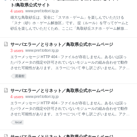
検索ボックスから検索をお願いします。 リンクをクリックしてこのペー
ト/鳥取県公式サイト
ジに到達された場合は、リンクが切れていますので、リンク元のアドレ
4
users
www.pref.tottori.lg.jp
ス（本エラーページのアドレスではなく、クリックされたアドレス）を
雄大な鳥取砂丘は、安全に「スマホ・ゲーム」を楽しんでいただける
担当の所属までご連絡くださいますようお願いします。 なお、担当の所
「スナ（砂）ホ・ゲーム解放区」です。 掟（ルール）を守ってゲームと
属は、連絡先一覧からお探しください。
砂丘を楽しんでいただくため、ここに「鳥取砂丘スナホ・ゲーム解放
区」を宣言します。 雄大な鳥取砂丘は、美しい自然のなかで、多くのポ
ケモンたちが暮らし、皆様を待っているようです。 街中と違って安全に
サーバエラー／とりネット／鳥取県公式ホームページ
楽しめる鳥取砂丘で、掟（おきて）を守ってゲットしてください。 ここ
に、「鳥取砂丘スナホ・ゲーム解放区」を宣言します。 平成２８年７月
3
users
www.pref.tottori.lg.jp
２５日 鳥取県 掟（おきて） １熱中症や事故・ケガがないよう、注意し
エラーメッセージ HTTP 404 - ファイルが存在しません。あるいは誤っ
ましょう。 ２砂丘のかわいい生き物や、他の人に、迷惑をかけないよう
たパラメータの指定や許可されていないモジュールの組み合わせで動作
にしましょう。 ３雄大な砂丘の景色や昆虫・砂丘植物などを、楽しみま
させた可能性があります。 エラーについて 申し訳ございません。アクセ
しょう。 鳥取砂丘スナホ・ゲーム解放区宣言：サイズ308KB
スされようとしたページは、変更、削除、掲示期間終了などの理由によ
図書館
り表示できませんでした。 お手数ですが、以下の方法によりご対応をお
願いします。 アドレス（URL）を直接入力された場合は、入力誤りがな
いかご確認ください。 「ホームへもどる」からトップページを表示し、
サーバエラー／とりネット／鳥取県公式ホームページ
検索ボックスから検索をお願いします。 リンクをクリックしてこのペー
4
users
www.pref.tottori.lg.jp
ジに到達された場合は、リンクが切れていますので、リンク元のアドレ
エラーメッセージ HTTP 404 - ファイルが存在しません。あるいは誤っ
ス（本エラーページのアドレスではなく、クリックされたアドレス）を
たパラメータの指定や許可されていないモジュールの組み合わせで動作
担当の所属までご連絡くださいますようお願いします。 なお、担当の所
させた可能性があります。 エラーについて 申し訳ございません。アクセ
属は、連絡先一覧からお探しください。
スされようとしたページは、変更、削除、掲示期間終了などの理由によ
local
り表示できませんでした。 お手数ですが、以下の方法によりご対応をお
願いします。 アドレス（URL）を直接入力された場合は、入力誤りがな
いかご確認ください。 「ホームへもどる」からトップページを表示し、
サーバエラー／とりネット／鳥取県公式ホームページ