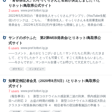
「青谷弥生人」のそっくりさんと名前が決定しました！/と
りネット/鳥取県公式サイト
3
users
www.pref.tottori.lg.jp
2022年5月28日の「青谷弥生人そっくりさんグランプリ」(YouTube生配
信) のリンクは、こちら。 「青谷弥生人」そっくりさん＆名前審査結果
発表会を，2022年1月31日(月)午後1時から開催しました。発表会の様子
は公式YouTubeチャンネル (外部リンク)で御覧いただけます。 オンライ
ンインタビューでラグがありましたが、それも含めてお楽しみください
サンドのポケふた 第2弾WEB発表会/とりネット/鳥取県公
ね。 １「青谷弥生人」そっくりさん審査結果 （１）そっくりさんに選ば
れた10名の皆さんです （画像をクリックすると拡大します。） 【審査
式サイト
方法】 AIソフトを使用して「そっくり度」の客観的な数値化を実施。
6
users
www.pref.tottori.lg.jp
「そっくり度」の高い上位20名を候補として3名の審査員による審査を
――コメント、ありがとうございました！サンドたちと共演いただきま
行い、そっくりさんを決定しました。 【審査員】 氏名 所属
して、どうでしたか？ とっても可愛くて、すごく元気をもらいました。
――今さらですが…マンホール女優ってお呼びして大丈夫でしたか？
（笑）ちょっと恥ずかしいんですけど、やっぱりうれしいので、ぜひぜ
ポケモン
インタビュー
ひマンホール女優って、これからも呼んでください。 ――コロナが落ち
着いたら、鳥取で楽しいイベントをできればと思っています。その時に
は遊びに来てもらえますか？ ぜひ、鳥取県に遊びに行きたいです。 来年
知事定例記者会見（2020年8月5日）/とりネット/鳥取県公
の３月１０日のサンドの日に、（前回も今回も行けませんでしたが）サ
式サイト
ンド目の正直で行きたいです。 県内観光情報やお得な情報が満載の「ト
7
users
www.pref.tottori.lg.jp
リパス」と連携し、スタンプラリーを実施します！ ポケふたの近くの施
（報告事項） １ 新型コロナウイルス感染第二波の到来、県内感染19例
設に置いてあるスタンプを２つ集めて応募された方から抽選で、総勢
目への対応 ２ お盆の時期の移動 ３ 新型コロナウイルス感染拡大防止
100名様に鳥取県の海の幸・山の幸やサンドグッズをプレゼント！ ※来
クラスター対策条例の検討等 ４ 軽症者等の宿泊療養施設の準備 ５ 新
県の際には新型コ
型コロナウイルス感染の戦略的分析 ６ とっとり新型コロナ対策安心登
その他
society
politics
web