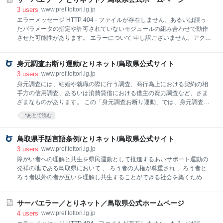
検索ボックスから検索をお願いします。 リンクをクリックしてこのペー
3
users
www.pref.tottori.lg.jp
ジに到達された場合は、リンクが切れていますので、リンク元のアドレ
エラーメッセージ HTTP 404 - ファイルが存在しません。あるいは誤っ
ス（本エラーページのアドレスではなく、クリックされたアドレス）を
たパラメータの指定や許可されていないモジュールの組み合わせで動作
担当の所属までご連絡くださいますようお願いします。 なお、担当の所
させた可能性があります。 エラーについて 申し訳ございません。アクセ
属は、連絡先一覧からお探しください。
スされようとしたページは、変更、削除、掲示期間終了などの理由によ
り表示できませんでした。 お手数ですが、以下の方法によりご対応をお
身元調査お断り運動/とりネット/鳥取県公式サイト
願いします。 アドレス（URL）を直接入力された場合は、入力誤りがな
いかご確認ください。 「ホームへもどる」からトップページを表示し、
3
users
www.pref.tottori.lg.jp
検索ボックスから検索をお願いします。 リンクをクリックしてこのペー
身元調査には、結婚や就職の際に行う調査、商行為上における契約の相
ジに到達された場合は、リンクが切れていますので、リンク元のアドレ
手方の信用調査、あるいは消費貸借における借主の資力調査など、さま
ス（本エラーページのアドレスではなく、クリックされたアドレス）を
ざまなものがあります。 この「身元調査お断り運動」では、身元調査の
担当の所属までご連絡くださいますようお願いします。 なお、担当の所
中でも、差別意識や偏見に基づいて行われる身元調査、特に結婚や就職
*あとで読む
属は、連絡先一覧からお探しください。
に関する身元調査をこの運動の最重点対象とし、運動を推進することと
します。 人生の重要な門出となる結婚や就職に際し、本人の知らないと
ころで、その人の経歴、思想・信条や、家柄、家庭環境、資産等を、昔
鳥取県手話言語条例/とりネット/鳥取県公式サイト
から行われているいわゆる“聞き合わせ”や、興信所等の民間調査機関に
3
users
www.pref.tottori.lg.jp
よって行われる身元調査は、多くの場合、重大な人権侵害であり、差別
障がい者への理解と共生を県民運動として推進するあいサポート運動の
行為になります。 身元調査を依頼したり、引き受けることは、人間の尊
発祥の地である鳥取県において 、 ろう者の人権が尊重され 、ろう者と
厳を無視した差別意識や偏見に基づく行為であり、決して許されるもの
ろう者以外の者が互いを理解し共生することができる社会を築くため、
ではありません。 特に注意しなければならないのは、差別意識や偏見が
手話が言語であるとの認識に基づき、手話の普及に関し基本理念を定
なくても、調査する側の
め、県、市町村、県民及び事業者の責務及び役割を明らかにするととも
サーバエラー／とりネット／鳥取県公式ホームページ
に、手話の普及のための施策の総合的かつ計画的な推進を図ろうとする
ものである。 (1) 目的 この条例は、手話が言語であるとの認識に基づ
4
users
www.pref.tottori.lg.jp
き、手話の普及に関し基本理念を定め、県、市町村、県民及び事業者の