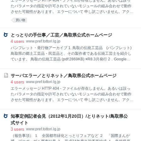
エラーメッセージ HTTP 404 - ファイルが存在しません。あるいは誤っ
責務及び役割を明らかにするとともに、手話の普及のための施策の総合
たパラメータの指定や許可されていないモジュールの組み合わせで動作
的かつ計画的な推進に必要な基本的事項を定め、もってろう者とろう者
させた可能性があります。 エラーについて 申し訳ございません。アクセ
以外の者が共生することのできる地域社会を実現することを目的とす
スされようとしたページは、変更、削除、掲示期間終了などの理由によ
買い物
る。 (2) 手話の意義 手話は、独自の言語体系を有する文化的所産であ
り表示できませんでした。 お手数ですが、以下の方法によりご対応をお
って、ろう者が知的で
願いします。 アドレス（URL）を直接入力された場合は、入力誤りがな
いかご確認ください。 「ホームへもどる」からトップページを表示し、
とっとりの手仕事／工芸／鳥取県公式ホームページ
検索ボックスから検索をお願いします。 リンクをクリックしてこのペー
4
users
www.pref.tottori.lg.jp
ジに到達された場合は、リンクが切れていますので、リンク元のアドレ
パンフレット・発行物アーカイブ 1. 鳥取の伝統工芸品 (パンフレット)
ス（本エラーページのアドレスではなく、クリックされたアドレス）を
鳥取県の郷土工芸品・民芸品と、その製作者である伝統工芸士を紹介し
担当の所属までご連絡くださいますようお願いします。 なお、担当の所
ています。 鳥取の伝統工芸品 (pdf:2869KB) ※R8.3月発行 2．Google
属は、連絡先一覧からお探しください。
Arts & Culture「日本の匠」鳥取県ぺージ Googleの文化プロジェクトと
して世界各地の美術館や博物館の収蔵品が見られるGoogle Curtural
サーバエラー／とりネット／鳥取県公式ホームページ
Instituteサイト内で、鳥取の手仕事11種の製法・製作者・歴史などを紹
介しています。(動画あり) Google「日本の匠」鳥取県ページ(外部リン
4
users
www.pref.tottori.lg.jp
ク) 【収録コンテンツ 計11】 ・因州和紙 青谷地区 ・因州和紙 佐
エラーメッセージ HTTP 404 - ファイルが存在しません。あるいは誤っ
治地区 ・弓浜絣 ・淀江傘 ・鳥取の民藝 ・郷土玩具 ・大漁旗 ・
たパラメータの指定や許可されていないモジュールの組み合わせで動作
刃物鍛冶 ・木工芸 ・鹿野すげ笠 ・和太鼓 3．安西水丸さんがめぐ
させた可能性があります。 エラーについて 申し訳ございません。アクセ
る鳥取手仕事出会い旅 (動画) イラストレーターの安西
スされようとしたページは、変更、削除、掲示期間終了などの理由によ
り表示できませんでした。 お手数ですが、以下の方法によりご対応をお
知事定例記者会見（2012年1月20日）/とりネット/鳥取県公
願いします。 アドレス（URL）を直接入力された場合は、入力誤りがな
いかご確認ください。 「ホームへもどる」からトップページを表示し、
式サイト
検索ボックスから検索をお願いします。 リンクをクリックしてこのペー
3
users
www.pref.tottori.lg.jp
ジに到達された場合は、リンクが切れていますので、リンク元のアドレ
（報告事項） １ 全国都市緑化とっとりフェアなど ２ 「国際まんが
ス（本エラーページのアドレスではなく、クリックされたアドレス）を