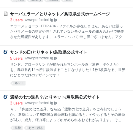
録システム ７ 県内交通機関の新型コロナウイルス対策 ８ お盆の時期
に向けた県民等へのメッセージ ９ 青少年健全育成条例の一部改正
10 新型コロナウイルス感染拡大の影響による行事等の開催延期 11
サーバエラー／とりネット／鳥取県公式ホームページ
社会福祉施設の避難誘導に関する緊急調査の状況 12 全国知事会第1回
3
users
www.pref.tottori.lg.jp
ゼロカーボン社会構築推進プロジェクトチーム会議 13 県産業振興未来
エラーメッセージ HTTP 404 - ファイルが存在しません。あるいは誤っ
ビジョン策定検討会議 14 星空イベント等 （質疑事項） 15 新型コロ
たパラメータの指定や許可されていないモジュールの組み合わせで動作
ナウイルス感染拡大防止クラスター対策条例の検討 16 臨時国会の早期
させた可能性があります。 エラーについて 申し訳ございません。アクセ
召集拒否 17 新型コロナウイルス感染拡大防止クラスタ
スされようとしたページは、変更、削除、掲示期間終了などの理由によ
り表示できませんでした。 お手数ですが、以下の方法によりご対応をお
サンドの日/とりネット/鳥取県公式サイト
願いします。 アドレス（URL）を直接入力された場合は、入力誤りがな
いかご確認ください。 「ホームへもどる」からトップページを表示し、
5
users
www.pref.tottori.lg.jp
検索ボックスから検索をお願いします。 リンクをクリックしてこのペー
サンド、アローラサンドが描かれたマンホール蓋（通称：ポケふた）
ジに到達された場合は、リンクが切れていますので、リンク元のアドレ
を、鳥取県内14ヵ所に設置することになりました！1枚1枚異なる、世界
ス（本エラーページのアドレスではなく、クリックされたアドレス）を
にひとつだけのデザインです！
担当の所属までご連絡くださいますようお願いします。 なお、担当の所
ネット
属は、連絡先一覧からお探しください。
選挙の七つ道具？/とりネット/鳥取県公式サイト
3
users
www.pref.tottori.lg.jp
Ａ． 「弁慶の七つ道具」ならぬ「選挙の七つ道具」をご存知でしょう
か。 選挙について無制限な選挙運動を認めると、ややもするとその選挙
が財力、威力、権力等によってゆがめられるおそれがあります。 そこで
公選法は、選挙運動について時期、主体、方法等についての制限を設
法律
あとで読む
け、選挙の公正を確保しようとしています。 そして、一定の選挙運動を