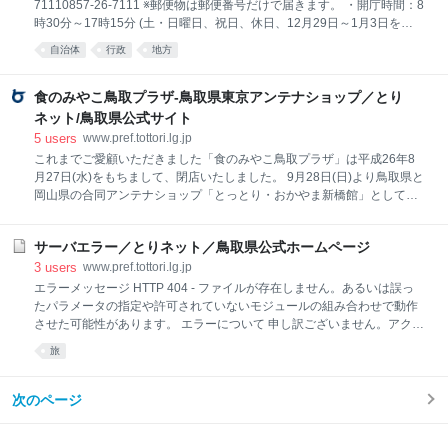
71110857-26-7111 ※郵便物は郵便番号だけで届きます。 ・開庁時間：8
担当の所属までご連絡くださいますようお願いします。 なお、担当の所
時30分～17時15分 (土・日曜日、祝日、休日、12月29日～1月3日を除
属は、連絡先一覧からお探しください。
く) ※一部、開庁時間が異なる組織、施設があります。 ・県政へのご意
自治体
行政
地方
見 ：担当の所属又は県民の声まで ・担当の所属への連絡：担当所属
の連絡先一覧 ▲ページ上部に戻る 下のボタンを押すと、通訳オペレータ
を通じて手話で担当課へ電話ができます。（外部リンク） 利用方法：手
食のみやこ鳥取プラザ-鳥取県東京アンテナショップ／とり
話リンクについてをご覧ください。 電話リレーサービスについて：電話
ネット/鳥取県公式サイト
リレーサービスとはをご覧ください。 Copyright(C) 2006～ 鳥取県
5
users
www.pref.tottori.lg.jp
(Tottori Prefectural Government) All Rights Reserved. 法人番号
これまでご愛顧いただきました「食のみやこ鳥取プラザ」は平成26年8
7000020310000
月27日(水)をもちまして、閉店いたしました。 9月28日(日)より鳥取県と
岡山県の合同アンテナショップ「とっとり・おかやま新橋館」としてリ
ニューアルオープンしております。 ＜とっとり・おかやま新橋館＞ 【場
所】 〒105-0004東京都港区新橋1-11-7 新橋センタープレイス１・２F
サーバエラー／とりネット／鳥取県公式ホームページ
東京メトロ銀座線「新橋」駅（3番出口 ※ビル直結）徒歩すぐ 【電話】
０３-３５７１-００９２ 【ＨＰ】 http://www.torioka.com/
3
users
www.pref.tottori.lg.jp
エラーメッセージ HTTP 404 - ファイルが存在しません。あるいは誤っ
たパラメータの指定や許可されていないモジュールの組み合わせで動作
させた可能性があります。 エラーについて 申し訳ございません。アクセ
スされようとしたページは、変更、削除、掲示期間終了などの理由によ
旅
り表示できませんでした。 お手数ですが、以下の方法によりご対応をお
願いします。 アドレス（URL）を直接入力された場合は、入力誤りがな
いかご確認ください。 「ホームへもどる」からトップページを表示し、
次のページ
検索ボックスから検索をお願いします。 リンクをクリックしてこのペー
ジに到達された場合は、リンクが切れていますので、リンク元のアドレ