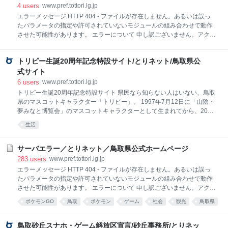
レス（URL）を直接入力された場合は、入力誤りがな
4
users
www.pref.tottori.lg.jp
いかご確認ください。 「ホームへもどる」からトップ
エラーメッセージ HTTP 404 - ファイルが存在しません。あるいは誤っ
ページを表示し、検索ボックスから検索をお願いしま
たパラメータの指定や許可されていないモジュールの組み合わせで動作
す。 リンクをクリックしてこのページに到達された場
させた可能性があります。 エラーについて 申し訳ございません。アクセ
合は、リンクが切れていますので、リンク元のアドレ
スされようとしたページは、変更、削除、掲示期間終了などの理由によ
ス（本エラーページのアドレスではなく、クリックさ
り表示できませんでした。 お手数ですが、以下の方法によりご対応をお
れたアドレス）を担当の所属までご連絡くださいます
トリピー生誕20周年記念特設サイト/とりネット/鳥取県公
願いします。 アドレス（URL）を直接入力された場合は、入力誤りがな
ようお願いします。 なお、担当の所属は、連絡先一覧
いかご確認ください。 「ホームへもどる」からトップページを表示し、
式サイト
からお探しください。
検索ボックスから検索をお願いします。 リンクをクリックしてこのペー
6
users
www.pref.tottori.lg.jp
ジに到達された場合は、リンクが切れていますので、リンク元のアドレ
トリピー生誕20周年記念特設サイト 県民なら知らない人はいない、鳥取
ス（本エラーページのアドレスではなく、クリックされたアドレス）を
県のマスコットキャラクター「トリピー」。 1997年7月12日に「山陰・
担当の所属までご連絡くださいますようお願いします。 なお、担当の所
夢みなと博覧会」のマスコットキャラクターとして生まれてから、2017
属は、連絡先一覧からお探しください。
年で20年。 いろいろなことがあった、トリピーと鳥取県の20年を振り
生活
返ります。
サーバエラー／とりネット／鳥取県公式ホームページ
283
users
www.pref.tottori.lg.jp
エラーメッセージ HTTP 404 - ファイルが存在しません。あるいは誤っ
たパラメータの指定や許可されていないモジュールの組み合わせで動作
させた可能性があります。 エラーについて 申し訳ございません。アクセ
スされようとしたページは、変更、削除、掲示期間終了などの理由によ
ポケモンGO
鳥取
ポケモン
ゲーム
社会
観光
鳥取県
り表示できませんでした。 お手数ですが、以下の方法によりご対応をお
あとで読む
game
ネタ
願いします。 アドレス（URL）を直接入力された場合は、入力誤りがな
いかご確認ください。 「ホームへもどる」からトップページを表示し、
鳥取砂丘スナホ・ゲーム解放区宣言/砂丘事務所/とりネッ