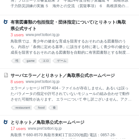
博」プロポーザル審査結果 ３ 平成24年度当初予算編成 ４ 島根県原
担当の所属までご連絡くださいますようお願いします。 なお、担当の所
子力防災訓練の実施 ５ 海外との交流 （質疑事項） ６ 島根原発の全
属は、連絡先一覧からお探しください。
停止と再稼働 ７ 島根県原子力防災訓練の実施 ８ 「国際まんが博」プ
ロポーザル審査結果 ９ ポリフィン症難病指定の請願 10 名古屋本部
有害図書類の包括指定・団体指定について/とりネット/鳥取
のあり方再提案 11 社会保障と税の一体改革の政府統一見解 12 ＣＯ
Ｐ17と環境政策見直し ●知事 皆さん、こんにちは。今日、こちらの方に
県公式サイト
飾らせていただいておりますのが、来年、2013年に開かれます鳥取市に
3
users
www.pref.tottori.lg.jp
おける湖山の[第30回全国]都市緑化[とっとり]フェア、これをいろいろと
鳥取県では、青少年の健全な育成を阻害するおそれのある図書類のう
売り出そうということで、この都市緑化フェアは、私ども鳥取県、ある
ち、内容が「条例に定める基準」に該当する特に著しく青少年の健全な
いは鳥取市、さらに関係者が皆一緒になりまして今、開催の準備をして
成長を阻害するおそれのある図書類を自動的に有害図書類とする制度で
いるところであります。そのデザイナー的アドバイザーにな
あり、有害図書類の影響から効果的に青少年を保護しようとするもので
性
game
エロ
ゲーム
す。 鳥取県青少年健全育成条例第１３条第４項に定める基準 書籍、雑誌
その他の刊行物の場合 全裸若しくは半裸の状態での卑わいな姿態又は性
行為、わいせつ行為若しくは性欲に基づく変態的行為を被写体とした写
サーバエラー／とりネット／鳥取県公式ホームページ
真又は描写した絵で規則で定めるものを掲載するページ（表紙を含む。
8
users
www.pref.tottori.lg.jp
以下同じ。）の数が２０ページ以上あるもの又は当該書籍、雑誌その他
エラーメッセージ HTTP 404 - ファイルが存在しません。あるいは誤っ
の刊行物のページの総数の５分の１以上を占めるもの ビデオテープ・Ｃ
たパラメータの指定や許可されていないモジュールの組み合わせで動作
Ｄ－ＲＯＭ・ＤＶＤ等 全裸若しくは半裸の状態での卑わいな姿態又は性
させた可能性があります。 エラーについて 申し訳ございません。アクセ
行為、わいせつ行為若しくは性欲に基づく変態的行為を描写した場面で
スされようとしたページは、変更、削除、掲示期間終了などの理由によ
restaurant
food
食
規則で定めるものの描写の
り表示できませんでした。 お手数ですが、以下の方法によりご対応をお
願いします。 アドレス（URL）を直接入力された場合は、入力誤りがな
いかご確認ください。 「ホームへもどる」からトップページを表示し、
とりネット／鳥取県公式ホームページ
検索ボックスから検索をお願いします。 リンクをクリックしてこのペー
17
users
www.pref.tottori.lg.jp
ジに到達された場合は、リンクが切れていますので、リンク元のアドレ
鳥取県 〒680-8570 鳥取市東町1丁目220(地図) 電話：0857-26-
ス（本エラーページのアドレスではなく、クリックされたアドレス）を