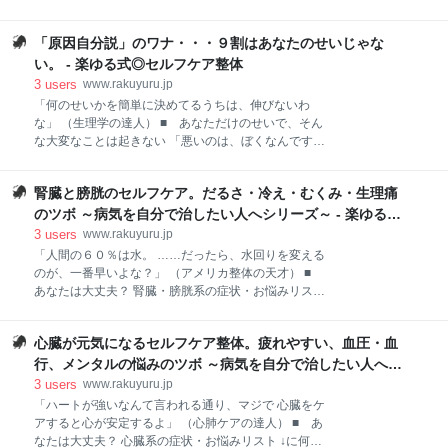
す。 それどころか、 ものすごい勢いで働いて、お客さ
し上手な美容師さん」のしんどさ ■会話において本当
んをつくって、 自分のデザイン会社をあっという間に
に大切なこと ■目的に沿った話をするには？（具体
成功させました。 僕は彼に、聞きました。 「なんでそ
「原因自分説」のワナ・・・９割はあなたのせいじゃな
策） ■「話し上手」が色々うまくいく…… って、ほん
んなヤバかったときに、 会社をつくろうって考えたん
と？ 「会話するのが苦手なんです……」 「話すのが下
い。 - 楽ゆる式◎セルフケア整体
ですか？」 そしたら彼は、 あっけないほ
手で、人と仲良くなれません」 「接客がうまくないか
3
users
www.rakuyuru.jp
ら、きっと独立はできません」 そんな悩みを、よく聞
「何のせいかを簡単に決めてるうちは、伸びないわ
くんです。 でもね、これ、ほとんど誤解です。 「話す
な」 （生理学の達人） ■ あなただけのせいで、そん
のが苦手だけど、大事な友達はちゃんといる」 「会話
な大変なことは起きない 「悪いのは、ぼくなんです」
なんて全然得意じゃないまま、セラピストとして成功
いつの頃からか、耳にすることが増えたセリフ。 「原
してる」 そんな人、いくらでもいるんです。 すごく大
因自分説」というものが流行ったことも大きいのでし
事なことだから、詳しく説明しますね。 （ちなみに、
腎臓と膀胱のセルフケア。だるさ・冷え・むくみ・生理痛
ょう。 他人のせいにするのではなく、 自分から変えて
セラピスト以外の仕事でも、理屈は全く同じです）
いこう、とする姿勢は決して悪いものではありませ
のツボ ～病気を自分で治したい人へシリーズ～ - 楽ゆる式
■「話し上手な美容師さん」のしんどさ 結論は
ん。 ただ、間違ってしまいがちなのは、 何でも簡単に
◎セルフケア整体
3
users
www.rakuyuru.jp
自分のせいだと決めつけてしまうことです。 冷静に考
「人間の６０％は水。 ……だったら、水回りを変える
えてみましょう。 そんなに何でもかんでも、 あなたの
のが、一番早いよな？」 （アメリカ整体の天才） ■
せいで問題が起きるものでしょうか? あなたの影響力
あなたは大丈夫？ 腎臓・膀胱系の症状・お悩みリスト
はそんなにとんでもない？ ……というと失礼ですが
１）症状系： □ 朝からだるい □ 冷え・寒がり or ほ
（笑）、あなたに限らず、 あなたの上司でも、もちろ
てりがある（体内の温度差 ＝ 冷え） □ むくみがある
んぼくでも、誰でも同じこと。 特定の個人に、そんな
心臓が元気になるセルフケア整体。疲れやすい、血圧・血
□ 生理痛、生理不順、婦人科系の悩みがある □ 精
にも大きな力はありません。 人のせいにするのはイマ
力、性欲の減退がある（男性のEDも） □ 肩こりが、
行、メンタルの悩みのツボ ～病気を自分で治したい人へシ
イチです。 かといって、なんでも自分のせいにするの
痛いというより「重だるい」感じ □ トイレが近い or
リーズ～ - 楽ゆる式◎セルフケア整体
3
users
www.rakuyuru.jp
も
遠い （平均の日に４～７回からはずれる） □ 眠り
「ハートが強いなんて言われる通り、マジで 心臓をケ
が浅い（寝付き悪い、途中起きる、早く目が覚めちゃ
アすると心が安定するよ」 （心肺ケアの達人） ■ あ
う） □ 腰痛（へその裏あたりが重だるい辛さ） □
なたは大丈夫？ 心臓系の症状・お悩みリスト ↓に何