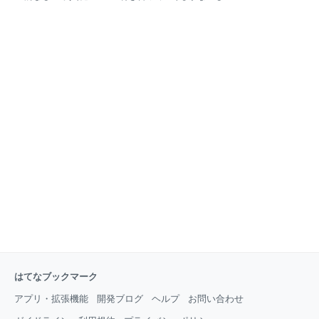
師。カウンセラー。 祖父と父の早過ぎた死、自律神経
です」 「薬でおさえていくしかありません」 「手術す
失調症による自身のキャリア喪失という３つの死をへ
るほどではないですし、経過観察しましょう」 こんな
て、 健康の大切さを痛感する。改善のために100種を
ことを病院で言われたこと、ありますか？ ……ぼく
超える方法でもがき抜いた末、 アメリカの整体で劇的
は、あります。 何度も、何度も。 そう言われてきたの
に回復し、整体の道へ。 専門は自律神経。
は主に、 アレルギー性鼻炎（蓄膿症）、腰痛（ヘルニ
アの診断）、 自律神経失調症、頭痛、不眠です。 で
も、今は？ どれ１つとっても、症状、ほとんどありま
せん。 治らないはずだったのに？ あいつら（失礼）、
ウソ、ついてたの？ ……いえ、 「知らなかっただけ」
です。 西洋医学の立場からは「治るのは難しい」もの
だった。 だから、悪気はなかったんです。どの先生
も。 かといって、 「治るのは難しい」なんてお医者さ
んに言われたら、 絶望しちゃいますよね。
はてなブックマーク
アプリ・拡張機能
開発ブログ
ヘルプ
お問い合わせ