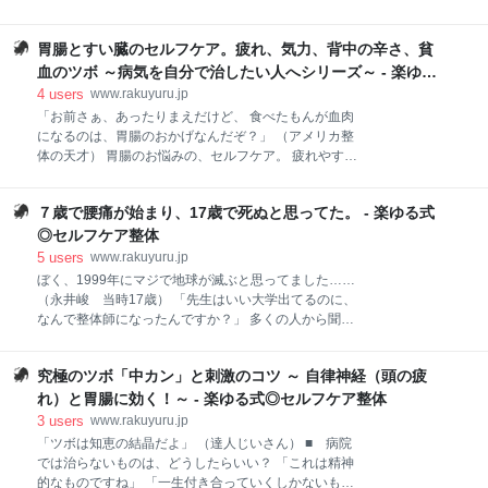
骨が弱い、歯が弱い、虫歯が多い □ 耳が弱い（耳鳴
個、当てはまりますか？ １）症状系： □ 疲れやす
り、中耳炎、難聴など） ２）メンタル系： ※ やる気
い。昔と違って、すぐバテる □ 動悸や息切れ、胸の
が出ない・フットワークが重い（行動力が弱い） ※
胃腸とすい臓のセルフケア。疲れ、気力、背中の辛さ、貧
苦しさ、しんどさ □ 心臓部や胸、のど周辺の締め付
緊張しやすい・本番に弱い ※ 氣疲れする（氣を遣い
けや圧迫感 □ みぞおちの張り感、苦しさ □ 寝付き
血のツボ ～病気を自分で治したい人へシリーズ～ - 楽ゆる
過ぎて疲れる） ※ 決
が悪い □ 物忘れが多い □ 血圧が高い or 低い □
式◎セルフケア整体
4
users
www.rakuyuru.jp
頭がボーッとしたり、ロレツが回らないことがある
「お前さぁ、あったりまえだけど、 食べたもんが血肉
□ 少しの運動で汗をかく、寝汗をかきやすい、手汗
になるのは、胃腸のおかげなんだぞ？」 （アメリカ整
が多い □ 手足の冷え、むくみ □ 左の肩胛骨、首、
体の天才） 胃腸のお悩みの、セルフケア。 疲れやす
背中にこりや痛みを感じる □ 不眠・夢をよく見る
さ、気力、貧血、婦人科系 にまで、大きなプラスで
□ 腕の内側が痛んだり、痺れたり ２）メンタル系：
す。 胃腸によい食べものは？ 胃腸って、どうして弱る
※ 判断力が鈍る ※ 記憶力が鈍る ※ 精神的に動揺し
７歳で腰痛が始まり、17歳で死ぬと思ってた。 - 楽ゆる式
の？ どれくぐらい弱ってる？ ホントは、どうしてたら
やすい（ハートが弱い） ※ 鈍感になる（感性、感受
いい？ よく効くツボは？ など、 すぐ使えるコツ ×
◎セルフケア整体
性が鈍って感動しなくなる） ３）ビ
体質改善（東洋医学）の知恵で、いたわってあげまし
5
users
www.rakuyuru.jp
ょう。 ■ あなたは大丈夫？ 胃腸系（すい臓も）の症
ぼく、1999年にマジで地球が滅ぶと思ってました……
状・疲れチェック ■ どんなはたらき？ 胃腸系の役割
（永井峻 当時17歳） 「先生はいい大学出てるのに、
＆ ケアのメリット ■ 胃腸はなぜ疲れちゃう？ →
なんで整体師になったんですか？」 多くの人から聞か
守る方法（原因と予防的ケア） ■ かんたん手軽！胃
れます。 親族からもガッツリ疑問を投げかけられたほ
腸によい食べもの ■ 基本：自分で胃腸を整えるセル
どです（笑） いろんな言葉で説明してきましたが、
フケア方法とは？ ■ 編集後記 ■ あなたは大丈夫？ 胃
究極のツボ「中カン」と刺激のコツ ～ 自律神経（頭の疲
「まぁでも、自然にそうなってたんだろうな」 と今は
腸系（すい臓も）の症状・疲れチェック １）１０大 症
思います。 ぼくが整体師になった理由。 なぜ、セルフ
れ）と胃腸に効く！～ - 楽ゆる式◎セルフケア整体
状系： □ 疲れやすくなった
ケア馬鹿になり、ブログをはじめ、 本を出すほどのオ
3
users
www.rakuyuru.jp
タクになったか。 一度、まとめてみたいと思いまし
「ツボは知恵の結晶だよ」 （達人じいさん） ■ 病院
た。 ■ 略歴 ～ ザッとはこんな感じです ～ 永井峻
では治らないものは、どうしたらいい？ 「これは精神
（ながいたかし） 楽ゆる整体・スクール代表。整体
的なものですね」 「一生付き合っていくしかないもの