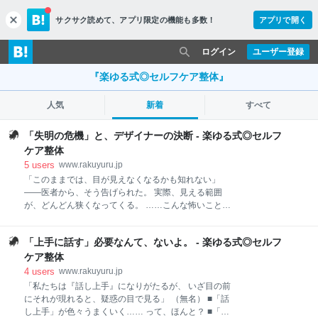
サクサク読めて、
アプリ限定の機能も多数！
アプリで開く
c
l
o
ログイン
ユーザー登録
s
e
『楽ゆる式◎セルフケア整体』
人気
新着
すべて
「失明の危機」と、デザイナーの決断 - 楽ゆる式◎セルフ
ケア整体
5
users
www.rakuyuru.jp
「このままでは、目が見えなくなるかも知れない」
――医者から、そう告げられた。 実際、見える範囲
が、どんどん狭くなってくる。 ……こんな怖いこと、
ないよね。 ぼくが敬愛する、 そのデザイナーさんは、
目の難病でした。 奇跡でもない限り、治らない。 どこ
「上手に話す」必要なんて、ないよ。 - 楽ゆる式◎セルフ
まで悪化するかも、わからない。 そんな絶望的なリス
クを お医者さんから伝えれたとき、彼は、どう考えた
ケア整体
か？ なんと…… 「じゃあ、自分の会社を立ち上げる」
4
users
www.rakuyuru.jp
という決断をしました。 ……え？ なにそれ？ どうい
「私たちは『話し上手』になりがたるが、 いざ目の前
う発想？ ……って、思いますよね。 でも彼は、その決
にそれが現れると、疑惑の目で見る」 （無名） ■「話
断によって、 失明の最大の危機を、乗り越えるんで
し上手」が色々うまくいく…… って、ほんと？ ■「話