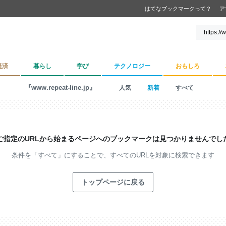
はてなブックマークって？
ア
経済
暮らし
学び
テクノロジー
おもしろ
『www.repeat-line.jp』
人気
新着
すべて
ご指定のURLから始まるページへの
ブックマークは見つかりませんでし
条件を「すべて」にすることで、
すべてのURLを対象に検索できます
トップページに戻る