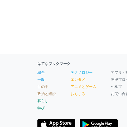
はてなブックマーク
総合
テクノロジー
アプリ・
一般
エンタメ
開発ブロ
世の中
アニメとゲーム
ヘルプ
政治と経済
おもしろ
お問い合
暮らし
学び