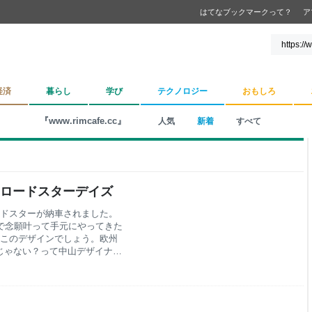
はてなブックマークって？
ア
経済
暮らし
学び
テクノロジー
おもしろ
『www.rimcafe.cc』
人気
新着
すべて
 ロードスターデイズ
ードスターが納車されました。
ので念願叶って手元にやってきた
りこのデザインでしょう。欧州
じゃない？って中山デザイナー
トやフェンダーデザイン、伸び
スターならではの特徴。クラシカ
つといった先端も見据えたデザ
純正でここまでのデザインを作り