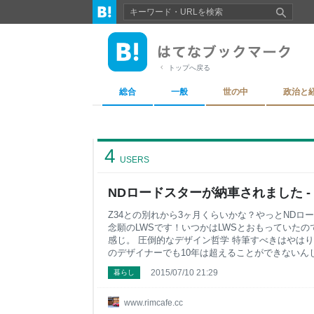
トップへ戻る
総合
一般
世の中
政治と
4
USERS
NDロードスターが納車されました -
Z34との別れから3ヶ月くらいかな？やっとNDロ
念願のLWSです！いつかはLWSとおもっていた
感じ。 圧倒的なデザイン哲学 特筆すべきはやは
のデザイナーでも10年は超えることができないん
が言ってたんだけどほんとそう思う。ヘッドライ
2015/07/10 21:29
暮らし
やかに鋭いリアセクションへの導線もNDロード
ルな印象のなかに、やはりモダンな作りでありつ
イン。これはたしかに10年戦って行けそうだ。 
www.rimcafe.cc