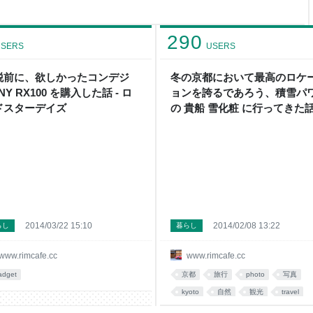
にフロントやサイドビューのラ
ウインドスクリーンから上は黒
 ロータスと並ん
290
SERS
USERS
税前に、欲しかったコンデジ
冬の京都において最高のロケ
NY RX100 を購入した話 - ロ
ョンを誇るであろう、積雪パ
ドスターデイズ
の 貴船 雪化粧 に行ってきた話 
ロードスターデイズ
2014/03/22 15:10
2014/02/08 13:22
らし
暮らし
www.rimcafe.cc
www.rimcafe.cc
adget
京都
旅行
photo
写真
kyoto
自然
観光
travel
画像
サイト