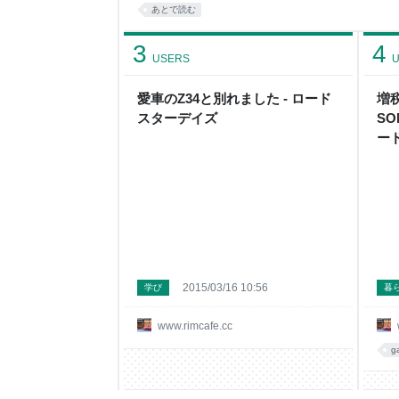
込むとヘタに社外品のエアロは似合わないし、特
あとで読む
インについてはいじりようがないボディより上、
で統一されてるのも凄まじい個性を感じるところ。
3
4
USERS
U
愛車のZ34と別れました - ロード
増
スターデイズ
SO
ー
2015/03/16 10:56
学び
暮
www.rimcafe.cc
g