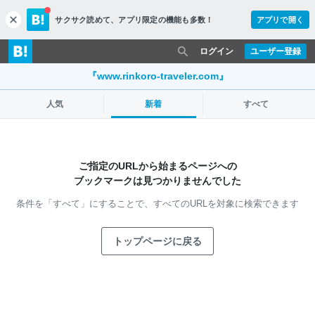
サクサク読めて、
アプリ限定の機能も多数！
アプリで開く
c
l
o
ログイン
ユーザー登録
s
e
『www.rinkoro-traveler.com』
人気
新着
すべて
ご指定のURLから始まるページへの
ブックマークは見つかりませんでした
条件を「すべて」にすることで、
すべてのURLを対象に検索できます
トップページに戻る