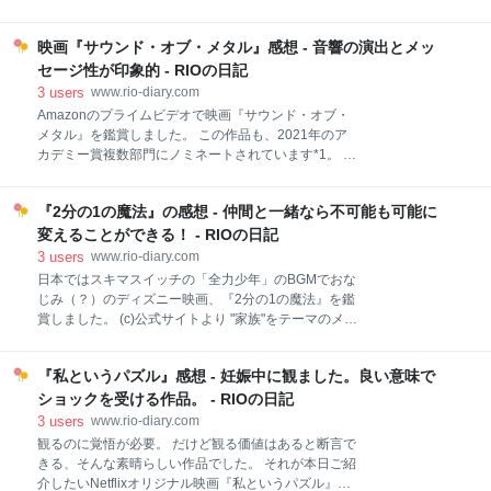
グを始めたきっかけは？ 自分で書いたお気に入りの1
ひょんなことから自らスパイとして謎の施設に潜入
記事はある？あるならどんな記事？ ブログを書きたく
し、陰謀を突き止めていくというストーリー。 アレッ
なるのはどんなとき？ 下書きに保存された記事は何記
映画『サウンド・オブ・メタル』感想 - 音響の演出とメッ
クス役の子*1がなかなかのイケメン君で、将来が楽し
事？ あるならどんなテーマの記事？ 自分の記事を読み
み！ スパイもののストーリー展開を軸に、アレックス
セージ性が印象的 - RIOの日記
返すことはある？ 好きなはてなブロガーは？ (1) おた
の友人・家族との関わりを描いています。構成や登場
3
users
www.rio-diary.com
人物の顔ぶれもシンプルでエピソード数も多くなく、
Amazonのプライムビデオで映画『サウンド・オブ・
気軽に見ることのできるドラマシリーズ。 『アレック
メタル』を鑑賞しました。 この作品も、2021年のア
ス・ライダー』シーズン1 全8話、あっという間！ ア
カデミー賞複数部門にノミネートされています*1。 (c)
レックスとトムの2人の友情と成長の様子が微笑まし
公式ウェブサイトより 映画のタイトル『サウンド・オ
かった…☺️ スパイもののストーリーとしてももちろん
ブ・メタル』の"メタル"は、 ルーベンが生業とするメ
楽しめたし、まだ明かされていない謎がどう次のシー
『2分の1の魔法』の感想 - 仲間と一緒なら不可能も可能に
タル音楽 人工内耳を通じて聴こえる金属音で金属を意
ズンにつながるのか気になる。 原作小説も読んでみた
味するメタル にかかっています。 切ないストーリとそ
変えることができる！ - RIOの日記
いな📘 pic.twitter.com/30
の中に感じる前向きさ、メッセージ性。 決して気軽に
3
users
www.rio-diary.com
見ることのできるタイプの作品ではないですが、観賞
日本ではスキマスイッチの「全力少年」のBGMでおな
後に「見て良かった」と思える作品です。 『サウン
じみ（？）のディズニー映画、『2分の1の魔法』を鑑
ド・オブ・メタル』 ルーベンの体験を、映画の音響効
賞しました。 (c)公式サイトより "家族"をテーマのメイ
果で疑似体験しているようですごくリアルだった。メ
ンに置くところにディズニーらしさを感じつつ、個人
タルバンドのド派手音楽から幕を開けて、静かに終わ
的には「自分一人では出来ないことも、身近な人とサ
っていくラストがとても印象的だったし、聴覚障害に
『私というパズル』感想 - 妊娠中に観ました。良い意味で
ポートし合えば目的を果たせる」というメッセージに
対する考え方やコミュニティなどを初めて知り、考え
とても感銘を受けました。 (c)公式サイトより 『2分の
ショックを受ける作品。 - RIOの日記
させられることが多かった。 pic.twitt
1の魔法』 みんなそれぞれ得意／不得意があって、特
3
users
www.rio-diary.com
定の誰かだけが活躍するヒーローではなく、お互いに
観るのに覚悟が必要。 だけど観る価値はあると断言で
補い合いながら冒険していく内容がとても胸に刺さっ
きる、そんな素晴らしい作品でした。 それが本日ご紹
たし、だからこそラストは泣けた〜(｡-_-｡) 現実とファ
介したいNetflixオリジナル映画『私というパズル』。