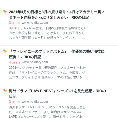
ンタジーが融合したような世界観も好みでした💫
主演のヴァネッサ・カービーは、2021年アカデミー賞
pic.twitter.com/yMakfFcfHz— Rio (@nami11star1)
で主演女優賞にノミネートされています。 (c) 公式ウ
2021年4月3日 こんなあなたにオススメ！ ✔︎ ディズニ
2021年4月の目標と3月の振り返り：4月はアカデミー賞ノ
ェブサイトより ＜こんな人にオススメ＞ 俳優陣の演技
ー、ピクサー作品のファン。 ✔︎ フ
に魅せられたい。 人の繊細で複雑な感情の違いやその
ミネート作品をたっぷり楽しみたい - RIOの日記
移り変わりを感じたい。 静かで考えさせられる作品を
3
users
www.rio-diary.com
見たい。 アカデミー賞ノミネート作品をチェックした
3月31日、a.k.a. 年度末。 日本では学校でも職場でも4
い。 『私というパズル』 #Netflix 冒頭の長回しの出産
月から年度を切り替えることが多く、またお正月から
シーンは、月並みだけどすごいの一言。俳優陣だけで
ちょうど四半期（３ヶ月）が経ったということ、これ
なく制作スタッフも一体となって作り上げたのがよく
までの振り返りと今後の目標設定のために気持ちを新
分かります。 色々な経験を経て、最後に主人公が法廷
たに過ごす人も多いのでしょうか。 ▼近所の公園に
で語った言葉が特に心に残りました。静かで重いけ
『マ・レイニーのブラックボトム』 - 俳優陣の熱い演技に
て。桜と白い鳥が美しかった・・・▼ 私はというと、
ど、強さや希望も感じる作品です。
これまでは【年度末＝最繁忙期】でゆっくり何かを考
圧倒！ - RIOの日記
pic.twitter.com/7QAubnN
える暇もなく過ごしていました。 どの会社の法務部門
4
users
www.rio-diary.com
も同じでしょうか。 「今年度中に取引をまとめたいん
2021年のアカデミー賞で複数部門にノミネートされた
です！」 と、駆け込みの契約案件の依頼がこの時期は
作品、『マ・レイニーのブラックボトム』を鑑賞。 ©️
後を絶たないんですよね・・・ 今年は産休のおかげ
公式ウェブサイトより 音楽がテーマの作品と思いき
で、初めてゆったりと年度末の時期を迎えています。
や、1927年のシカゴを舞台に、差別の中それぞれ苦悩
ゆっくりと過去・現在・未来について考えをめぐらせ
しながら強く生きようとする黒人の姿を描いた作品で
る時間って大事ですね。たった１ヶ月でも生活状況や
海外ドラマ『LA's FINEST』シーズン1を見た感想 - RIOの
した。 ブラックパンサーでお馴染みのチャドウィッ
自分の考え方に少し変化が生じるので、それをじっく
ク・ボーズマンの遺作でもあります。 その内容もさる
日記
り見極めた上で未来の方針を考えないと、迷子になっ
ことながら、私が一番印象に残っているのは俳優陣の
3
users
www.rio-diary.com
てしまい
演技。 終始、登場人物たちの会話の多い会話劇のよう
海外ドラマ『LA's FINEST』のシーズン1を完走しまし
な内容でしたが、特にメインのマ・レイニーを演じた
た。 ©️公式ウェブサイトより 舞台はロサンゼルスの
ヴィオラ・デイヴィスと、レヴィーを演じたチャドウ
LAPD（ロサンゼルス市警）。 海外ドラマファン"ある