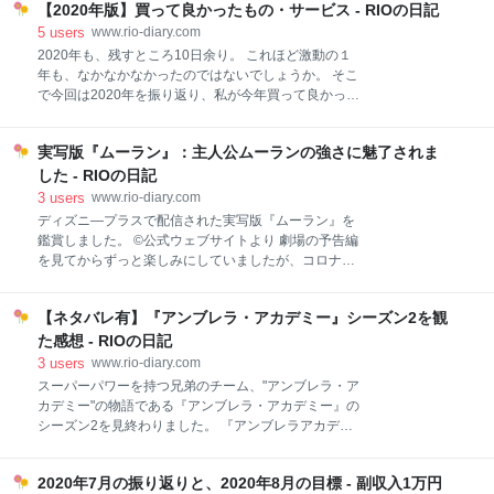
『ワンダー・ウーマン』の新作、大きなIMAXシアター
【2020年版】買って良かったもの・サービス - RIOの日記
チベーション維持のためにも少し難易度が高い目標の
で観たかったなぁ・・・涙 映画を4本鑑賞する ソウル
ほうがやりがいあるね！ 家族のこと＆子育てのこと 健
5
users
www.rio-diary.com
フル・ワールド レディ・マクベス ヒストリー・オブ・
康・日々の生活のこと お金のこと 仕事・副業のこと
2020年も、残すところ10日余り。 これほど激動の１
バイオレンス ホース
趣味・自己啓発のこと ※2021/9/14更新 家族のこと＆
年も、なかなかなかったのではないでしょうか。 そこ
子育てのこと 1. 無事に、元気な赤ちゃんを産む（無事
で今回は2020年を振り返り、私が今年買って良かった
出産しました♪） 2. 家族全員、病気やケガなく健康な1
と思えたもの＆サービスをご紹介したいと思います。
年間を送る。コロナ予防！（多少の風邪や怪我はあっ
おそうじ本舗のハウスクリーニングサービス iPad mini
たけれど、みんな元気に過ごせました） 3. 出産後、夫
実写版『ムーラン』：主人公ムーランの強さに魅了されま
5 ニンテンドースイッチ 真穴みかん まとめ おそうじ
婦でおいしいお寿司を食べに行く（緊急事態宣言下の
本舗のハウスクリーニングサービス 今までも共働きと
した - RIOの日記
ため、退院日に彼が美味しいお寿司をテイクアウトし
いうこともあり、お恥ずかしい話ですが家の掃除も
3
users
www.rio-diary.com
てくれました） 4. 1年以
隅々まで行き届いていませんでした… それに加え私の
ディズニ―プラスで配信された実写版『ムーラン』を
妊娠が発覚し、自分で掃除する気力も体力も一層減
鑑賞しました。 ©公式ウェブサイトより 劇場の予告編
り、思い切って業者さんにお願いすることに。 散らか
を見てからずっと楽しみにしていましたが、コロナが
った我が家を他人に掃除させることに最初は抵抗があ
なかなか収まらず、結局劇場配信はされませんでし
りましたが、サービスを使ってみると想像以上の満足
た・・・。 ディズニ―プラスで当初は2,980円（税
度！ 秋～冬の間に、２回に分けてトイレと浴室の掃除
【ネタバレ有】『アンブレラ・アカデミー』シーズン2を観
別）で配信されると発表されていましたが、有料配信
をしてもらいました。 良かったポイント テレワーク中
から期間も経ち、ついに見放題にも追加！ 有料配信後
た感想 - RIOの日記
の2～3時間程でお掃除完了し、楽チン
から時々目にするレビューは、なかなか厳しいものが
3
users
www.rio-diary.com
多かったので少し心配していましたが、個人的にはと
スーパーパワーを持つ兄弟のチーム、"アンブレラ・ア
ても楽しめる内容でした。 口コミを見ているとアニメ
カデミー"の物語である『アンブレラ・アカデミー』の
ーションのファンの方からの評価が厳しいようなの
シーズン2を見終わりました。 『アンブレラアカデミ
で、私のようにアニメーション版未見なら先入観とか
ー』S2 最高すぎた…❤️ 60年代の世界観、音楽全てが
なくまっさらな気持ちで楽しめるのかな、と思いまし
完璧なハーモニー。特にキャラクター！みんな個性的
た。 あらすじ ムーランというキャラクター 実写版は
2020年7月の振り返りと、2020年8月の目標 - 副収入1万円
で憎めない。 1話目の開始10分、🤩🤩←こんな顔にな