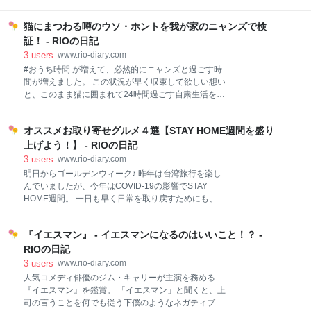
普通の会社員となり、 31歳で億り人*1を達成した女性
見届けた今の思いの丈を、ただひたすら書き連ねてみ
が、具体的にどのように早期リタイアを実現したの
ようと思います。 以下、ネタバレが含
か、リアルな体験談を綴った一冊です。 時間は、どん
猫にまつわる噂のウソ・ホントを我が家のニャンズで検
な人にも平等です。 一度しかない人生、週５日４０時
証！ - RIOの日記
間を会社のために使うのか。 それとも、自分のしたい
3
users
www.rio-diary.com
ことをして過ごすのか。 早期リタイアは、定年より少
#おうち時間 が増えて、必然的にニャンズと過ごす時
し前に退職する、つまり50代後半〜60代の人だけの話
間が増えました。 この状況が早く収束して欲しい想い
ということでは、決してありません。 この本はこんな
と、このまま猫に囲まれて24時間過ごす自粛生活を続
人にオススメ ✔️30代、40代に早期リタイアして、自由
けるのも悪くないな、という想いが交錯しておりま
に過ごしたい ✔️起業や投資といった手法以外の、再現
す。 猫は天使ですね。（突然！笑） "猫あるある"を真
性の高い資産形成の手法を知りたい ✔️自分は
オススメお取り寄せグルメ４選【STAY HOME週間を盛り
偽のほどを、我が家のニャンズで検証してみたいと思
います。 1. 猫は液体？ イグ・ノーベル賞で「猫は液
上げよう！】 - RIOの日記
体である」という論文が発表されたというニュースが
3
users
www.rio-diary.com
報道されたのは2017年9月。 体の大きなノアが、リリ
明日からゴールデンウィーク♪ 昨年は台湾旅行を楽し
ィちゃん用の小さいベッドに寝ると、こんなにもはみ
んでいましたが、今年はCOVID-19の影響でSTAY
出しますが・・・ スッポリ収まってる！ お買い物バッ
HOME週間。 一日も早く日常を取り戻すためにも、ポ
グの中にも。 ちなみにノアちゃんは体重約7kgの大型
カポカな初夏の陽気をお部屋で感じながら、まったり
猫です。汗 結論 体の柔らかさと、狭い場所にも柔軟に
とおうちで楽しく予定です。 感染拡大を受け始まった
フィットする身体能力は、まるで"液体"のよう。 2. 猫
『イエスマン』 - イエスマンになるのはいいこと！？ -
外出自粛生活も、1ヶ月を超えました。 これまで、外
はよく寝る "猫（ねこ）"は「寝る子」が語源とも言わ
食好きの私たち夫婦が #おうち時間 の充実のために取
RIOの日記
れているほどよく寝ます。 ニャンズ
り寄せたグルメの中でも、特に美味しかったものをご
3
users
www.rio-diary.com
紹介します！ 皆さんの #おうち時間 のヒントになれば
人気コメディ俳優のジム・キャリーが主演を務める
幸いです✨ 1. 六花亭のお菓子詰め合わせ 2. 財宝のプリ
『イエスマン』を鑑賞。 「イエスマン」と聞くと、上
ン 3. RF1のお惣菜 4. ANDEのデニッシュ おまけ 1. 六
司の言うことを何でも従う下僕のようなネガティブな