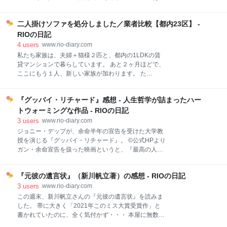
ィック・ボーズマンの熱量ハンパない魂の演技で心が
ある"だと思いますが、NYPDとかLAPDとか、耳タコ
震えました。 『マ・レイニーのブラックボトム』
すぎて分かって当たり前の英単語になってしまいまし
#Netflix ヴィオラ・デイヴィスとチャドウィック・ボ
二人掛けソファを処分しました／業者比較【都内23区】 -
た（笑） シドとナンシー、クールな２人の女性刑事の
ーズマンの演技がとにかく魂震える素晴らしさで鳥肌
活躍を描く海外ドラマです。 日々LAで発生する事件を
RIOの日記
立ちまくり。 音楽映画かと思いきや、1927年のシカ
解決しつつ、シーズンを通じてシドの敵・ノックスを
4
users
www.rio-diary.com
ゴ
追い詰めるという大きなテーマも同時に進行していく
私たち家族は、夫婦＋猫様２匹と、都内の1LDKの賃
という構成になっていました。 本作は『バッドボーイ
貸マンションで暮らしています。 あと２ヶ月ほどで、
ズ』のスピンオフドラマです。 ジェシカ・アルバ目当
ここにもう１人、新しい家族が加わります。 た
てで見始めた私。 バッドボーイズシリーズ未見です
だ・・・３人＋２ニャンで1LDK暮らしは狭い！かと
が、爆破シーンなどド派手な演出が多く、またシド＆
言って、すぐには引っ越しが出来ない・・・ * ~ * ~ *
ナンシーの潜入捜査でのコスプレやWベンの軽妙なや
『グッバイ・リチャード』感想 - 人生哲学が詰まったハー
~ * ~ * ~ * ~ * ~ * ~ * ~ * ~ * ~ * ~ * ~ * ~ * ~ 家族が増え
りとりのおかげで、気軽に楽しめました！ 『LA’s
るのをきっかけに、彼は転職活動を開始。 新しい職場
トウォーミングな作品 - RIOの日記
FINEST』S1 LAを舞台に、2人
が決まるまで、引っ越し先を探すのは難しく・・・ 私
3
users
www.rio-diary.com
自身も、通い慣れた産院を変えるのに抵抗があったの
ジョニー・デップが、余命半年の宣告を受けた大学教
で、「引っ越すなら出産後だね」と話しています。 *
授を演じる『グッバイ・リチャード』。 ©︎公式HPより
~ * ~ * ~ * ~ * ~ * ~ * ~ * ~ * ~ * ~ * ~ * ~ * ~ * ~ * ~ そう
ガン・余命宣告を扱った映画というと、『最高の人生
は言っても、今のままだと赤ちゃんのために十分なス
の見つけ方』があまりにも有名ですが、個人的には本
ペースが確保できないという事で、同棲しはじめた時
作も劣らず人生哲学の詰まった良作でした。 ＜こんな
に購入した大きなソ
『元彼の遺言状』（新川帆立著）の感想 - RIOの日記
人に特にオススメ＞ 人生の節目にいる人、「最近人生
について考えることが多いなぁ」という人 ハートウォ
3
users
www.rio-diary.com
ーミングな映画を見たい人 手頃な時間の映画を見たい
この週末、新川帆立さんの『元彼の遺言状』を読みま
人（上映時間：91分） ジョニー・デップのファン（バ
した。 帯に大きく「2021年このミス大賞受賞作」と
シッとスーツを着こなす姿はやっぱりカッコよかっ
書かれていたのに、全く気付かず・・・ 本屋に無数に
た・・・） あらすじ 主人公リチャードが余命半年を告
並ぶ本の中で、真っ赤なカバーにパッと目を引かれた