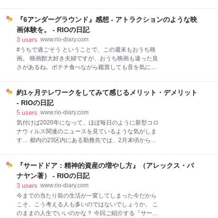
花亭のお菓子詰め合わせ 税込・送料込みで3,000円と
イメージがありますが、この作品のイエスマンは、ど
いう超お得な詰め合わせ。 六花亭の公式オンラインシ
んな誘いやお願い事も「イエス」と答え、とにかくや
ョップから注文できます。 外箱も超かわいい😍 お菓
『6アンダーグラウンド』感想 - アトラクションのような映
ってみようとする前向きな姿勢の持ち主。 人生を充実
子で溢れてる！ こんなにたくさんのお菓子が入り、送
させるためのヒントがたくさん詰まった作品で、単に
画体験を。 - RIOの日記
料・
コメディ映画と分類するにはもったいない！ 『イエス
3
users
www.rio-diary.com
マン』 こんな暗い時だからこそ、ポジティブさ大切✨
#うちで過ごそう ということで、この週末もおうち映
何事も迷ったらとりあえずYESと言ってやってみる。
画。 映画館大好き夫婦ですが、おうち映画も違った良
YESというワードの持つパワーを見ました。ひたすら
さがあるね。ポテチ食べながら鑑賞しても音を気にし
前向きで笑えて、やる気にさせてくれるハッピー映
なくて良いし、お酒飲みながら映画を見るのも格別！
画。 ロスのグリフィス展望台のシーンもステキだった
（お酒飲みながらの映画鑑賞は、寝落ちと紙一重なの
なぁ😊いつか行きたい！ pic.twitter.com/Flts2CE8LG—
約1ヶ月テレワークをしてみて感じるメリット・デメリット
で要注意です…笑） ということで、本日鑑賞したのは
Rio (@nami11star1) April 21, 2020 あらすじ 何事に
『6アンダーグラウンド』。 NETFLIXで観ることがで
- RIOの日記
きます。 『6アンダーグラウンド』 マイケル・ベイ全
5
users
www.rio-diary.com
開、たくさん壊れて、たくさん殺されるハイテンショ
気付けば2020年になって、ほぼ毎日のように新型コロ
ンムービー。 “4”を演じたベン・ハーディが、『ボヘミ
ナウィルス関連のニュースを見ているような気がしま
アン・ラプソディー 』のロジャー・テイラーの面影な
す… 都内の23区内にある勤務先では、2月末頃から感
くアクションバキバキで、新たな一面もめちゃクール
染防止のために週1〜2回のテレワークが導入され、つ
でした😍 pic.twitter.com/XJFxWQpMye— Rio
いに3月の連休明けからは基本的に毎日テレワーク
(@nami11star1) April 18, 2020 もちろん見所はド派手
『サードドア：精神的資産の増やし方』（アレックス・バ
に。 テレワークだと、家族で過ごせる時間が増えるの
なアクションシーンですが、笑えるシーンも
が一番嬉しいね！ そこで、実際に1ヶ月ほどテレワー
ナヤン著） - RIOの日記
クをしてみて感じたメリット・デメリットをまとめて
3
users
www.rio-diary.com
みました。 メリット 1. 一日の中で効率的に時間を使
今までの当たり前の生活が一変してしまった今だから
うことができる 通勤時間の削減 隙間時間に家事ができ
こそ、こう考える人も多いのではないでしょうか。 こ
る 身支度の簡素化 2. 家族といつも一緒にいることが
のままの人生でいいのかな？ 今回ご紹介する『サード