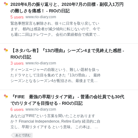
が増えてきました。世界一有名な企業を統べるCEO
2020年6月の振り返りと、2020年7月の目標 - 副収入1万円
ば、資産額は２００万円ほどになりました。 こちら
は、一体どんな人物なのか、組織や人を率いる時に、
が、我が家の資産の約２年間の推移です。 【マネーフ
の難しさを痛感！ - RIOの日記
どんなポイントに気を付けているのか、とても参考に
ォワードのマイページを一部抜粋】 私はきっちりと家
5
users
www.rio-diary.com
なりま
計管理ができるタイプでもないですし、外食や旅行な
緊急事態宣言も解除され、徐々に日常を取り戻してい
どそこそこお金がかかることが趣味で、徹底した節約
ます。 都内は感染者が減少傾向に転じないので、今で
ができるタイプでもありません。 そんな私でもちょっ
も週に二回はテレワーク。 会社の業績都合で残業でき
とした心がけで資産を増やすことができているので、
なくなりましたが、おかげでQOL*1がアップ。残業代
同じようにお金について悩んでいる人のヒントになれ
カットの影響で収入は少し減ってしまいましたが、良
ばと、私が実践したことを紹介したいと思います。 ★
【ネタバレ有】『13の理由』シーズン4まで見終えた感想 -
いワークライフバランスを保てています。 2020年7月
この記事はこんなあなたにオススメ★ ✓ 無理して節約
の目標 1. 新作の映画を劇場で鑑賞する 2. 読書 3. 副収
RIOの日記
とか無理！ ✓ 共働きなのになかなかお金が貯まらない
入1万円！ 4. 体重を1kg減らす 2020年6月の振り返り
3
users
www.rio-diary.com
✓ 初心
1. ついに映画館が再開！気になる新作映画を鑑賞。 2.
ティーンエージャーの自殺という、難しい題材を扱っ
お出かけ再開。でもまだコワイ・・・ あわせて読みた
たドラマとして注目を集めてきた『13の理由』。 最終
い 2020年7月の目標 1. 新作の映画を劇場で鑑賞する 6
シーズンとなるシーズン4が配信され、最後まで見届
月から映画館が再開されましたが、一席分間隔を空け
けました。 完走した私の率直な想いは、Twitterでまと
るなど客入りが減少し、映画館の経営の大変さを垣間
めたとおり。 『13の理由』S4 ついに完結。 個人的に
見ました。 一映画ファンとして出来る一番の支援は、
『FIRE 最強の早期リタイア術』 - 普通の会社員でも30代
はシーズン3の途中までは好きだったのに、オチで一
映画館に足を運んで観たい新作映画を観ることだね。
気に冷めてしまい、でもこの作品のキャラクターは好
でのリタイアを目指せる - RIOの日記
7月
きなのでラストを見届けました。 シーズン4について
6
users
www.rio-diary.com
思うところは色々あるけど、チャーリー、アレック
あなたは"FIRE"という言葉を聞いたことがあります
ス、ジャスティン…とBoysにだいぶ癒され救われまし
か？ Financial Independence, Retire Early 経済的に自
た☺️ pic.twitter.com/UirCFIucoF— Rio (@nami11star1)
立し、早期リタイアする という意味。 この本は、 極
2020年6月15日 ですが！！シーズン１から見続けてき
貧の中国系移民の子供として育ち、 普通の大学を出て
あとで読む
た私の想いは、140字では語り尽くせません！ 作品を