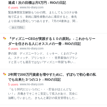
本格的なアクション／アドベンチャー映画 あわせて読
って見てました。笑 シーズン1との繋がりも良かった
達成！次の目標は月5万円 - RIOの日記
みたい 実写版「ライオンキング」 実写版「アラジン」
し、この先もますます楽しみ！#UmbrellaAcademy
4
users
www.rio-diary.com
「インクレデ
pic.twitter.com/CxxPqpz3i2— Rio (@nami11star1)
緊急事態宣言解除もつかの間。 またしてもコロナが各
August 17, 2020 Twitterの感想どおり、「最高すぎ
地で広まり、単純に陽性者数のみに着目すると、春先
た」の一言に尽きます。 10話があっという間すぎて、
より自体は悪化しつつあります。 7月の4連休は、関東
噛み締めながらじっくり鑑賞しました（笑） 『アンブ
圏内でお出かけしようかと思ったけど、それもとん挫
あとで読む
レラ・アカデミー』のココがおもしろい！ ✓ 兄弟の仲
しちゃったね・・・ 都民ということで、税金を使った
が良い（喧嘩するほど仲が良い、という意味
GO TOキャンペーンも除外されちゃったし、しばらく
で・・・） ✓ 兄弟
おでかけは難しそう。 （大阪・愛知等の他の都市圏は
『ディズニーCEOが実践する１０の原則』 - これからリー
OKなのに東京がダメって・・・納得いかーん！） ↑ 心
ダーを任される人にオススメの一冊 - RIOの日記
の叫び 2020年7月の振り返り 1. 副収入10,000円！
4
users
www.rio-diary.com
（達成） 家計の見直しもしました 2. 体重を1㎏減らす
夢の国 ディズニーランド。 ミッキー、くまのプーさ
（未達） 3. 7月に観た映画 2020年8月の目標 1. 副収入
ん、スティッチ、プリンセス・・・ 世界最強のブラン
50,000円 2. 今月こそ体重1kg落とす 3. 映画鑑賞 まと
ドと言っても過言ではない"ディズニー帝国"を率いる
め あわせて読みたい 1. 2020年下半期の目標 2. 2020
ウォルト・ディズニー・カンパニー。 そのCEOを
年6月の振り返りと、2020年7月の目標 2020年7月の
2005年秋から2020年頭まで務めたロバート・アイガ
振り返り 7月下旬は
2年間で200万円資産を増やすために、ずぼらで初心者の私
ー*1のキャリアを辿りながら、理想のリーダー像を学
べる一冊がこの『ディズニーCEOが実践する10の原
でも出来た３つのコト - RIOの日記
則』です。 また、アイガーがCEO時代に手掛けたピク
5
users
www.rio-diary.com
サー、マーベル、ルーカス・フィルム、21世紀FOXの
『もう30代だというのに・・・貯金がほとんどな
買収劇の裏話や経営の観点からの狙いなども、映画好
い！』 共働きでそこそこ安定して収入があり、完全に
きな私にとってはとても興味深いエピソードでした。
油断していました。 きちんと家計の収支管理をしたこ
私もここ最近、昇格したり後輩の面倒をみる機会が増
ともなく、なんとなくお金を使い、給料が入り・・・
えたりと、あるべきリーダー像について意識すること
を繰り返す日々でした。 あれからおよそ２年。 気付け