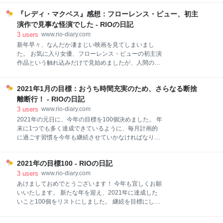
げられるところから映画が始まります。 夫として、父
んです。 「僕の全財産は、僕を殺した犯人に譲る」 奇
として、友として、教授として、リチャードが余命半
『レディ・マクベス』感想：フローレンス・ピュー、初主
妙な遺言状を残して、大手製薬会社の御曹司・森川栄
年の中で周囲の大切な人たちに遺す言葉の数々が印象
治が亡くなった。学生時代に彼と三ヶ月だけ交際して
演作で見事な怪演でした - RIOの日記
的。 がんで余命わずかであることを告げられた大学教
いた弁護士の剣持麗子は、犯人候補に名乗り出た栄治
3
users
www.rio-diary.com
授のリチャードは、追い討ちをかけるかのように妻に
の友人の代理人として、森川家主催の「犯人選考会」
新年早々、なんだか凄まじい映画を見てしまいまし
不倫を
に参加することとなった。数百億円とも言われる遺産
た。 お気に入り女優、フローレンス・ピューの初主演
の分け前を獲得すべく、麗子は自らの依頼人を犯人に
作品という触れ込みだけで見始めましたが、人間の怖
仕立て上げようと奔走するがー ※アマゾン作品紹介ペ
さ、理不尽さをひしひしと感じさせるすごい作品でし
ージより引用 エンタメ性が高くて読みやすく楽しめた
た・・・ （それほどに作品がすごいという、褒め言葉
半面、細かい部分でどうしても違和感を覚えて気にな
2021年1月の目標：おうち時間充実のため、さらなる断捨
です！笑） ©️公式ウェブサイトより あらすじ 「ミッド
ってしまうところもありました。 以下ネタバレが含ま
サマー」「ストーリー・オブ・マイライフ わたしの
離断行！ - RIOの日記
れます 映像化にぴったりなエンタメ性の高い作品 個性
若草物語」のフローレンス・ピューが2016年に映画初
3
users
www.rio-diary.com
の立つ登場人
主演を務めた文芸ドラマ。ロシアの作家ニコライ・レ
2021年の元日に、今年の目標を100個決めました。 年
スコフの小説「ムツェンスク郡のマクベス夫人」を映
末に1つでも多く達成できているように、毎月計画的
画化した。 19世紀後半のイギリス。 17歳のキャサリ
に過ごす習慣を今年も継続させていかなければなりま
ンは裕福な商家に嫁ぐが、年の離れた夫は彼女に興味
せんね。 ということで、年間目標をベースにして
を示さず、体の関係を持たない。意地悪な舅からは外
2021年1月の目標をまとめました。 ※2021/1/31更新
出を禁じられ、人里離れた屋敷で退屈な日々を過ごし
2021年の目標100 - RIOの日記
趣味・自己啓発編 映画を4本鑑賞する 海外ドラマシリ
ていた。 そんなある日、キャサリンは夫の留守中に若
ーズを1シーズン以上観終わる 本を2冊以上読む／積読
3
users
www.rio-diary.com
い使用人セバスチャンに誘惑され、不倫関係となる。
本を読み進める お金・仕事・副業編 倹約・家計のこと
あけましておめでとうございます！ 今年も宜しくお願
欲望を抑え
仕事・副業 家族・生活編 まとめ 趣味・自己啓発編 映
いいたします。 新たな年を迎え、2021年に達成した
画館で観たい映画が多いのだけど・・・ コロナ患者が
いこと100個をリストにしました。 継続を目標にして
急激に増えているので、2021年のスタートも、おうち
いるものも多いけど、単純計算で3日に1個ペースで達
で配信＆録画映画を観るスタイルになりそうです。
成しなければいけないので大変そう・・・だけど、モ