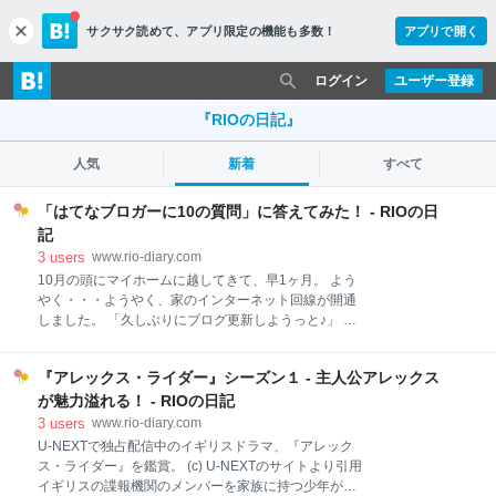
サクサク読めて、
アプリ限定の機能も多数！
アプリで開く
c
l
o
ログイン
ユーザー登録
s
e
『RIOの日記』
人気
新着
すべて
「はてなブロガーに10の質問」に答えてみた！ - RIOの日
記
3
users
www.rio-diary.com
10月の頭にマイホームに越してきて、早1ヶ月。 よう
やく・・・ようやく、家のインターネット回線が開通
しました。 「久しぶりにブログ更新しようっと♪」 と
ウキウキ気分でパソコンを開いたはいいものの、久し
ぶりすぎて何を書こうか全く頭に浮かんでこな
『アレックス・ライダー』シーズン１ - 主人公アレックス
い・・・ そんな時、目に入ってきたのがこの【はてな
ブログ10周年お題キャンペーン】。 自分のブログに改
が魅力溢れる！ - RIOの日記
めて向き合って新しい発見があるかも、と思い、やっ
3
users
www.rio-diary.com
てみることにしました。 他のブロガーさんが同じお題
U-NEXTで独占配信中のイギリスドラマ、『アレック
に答えている記事も、読むと面白いし勉強になる★ ブ
ス・ライダー』を鑑賞。 (c) U-NEXTのサイトより引用
ログ名もしくはハンドルネームの由来は？ はてなブロ
イギリスの諜報機関のメンバーを家族に持つ少年が、