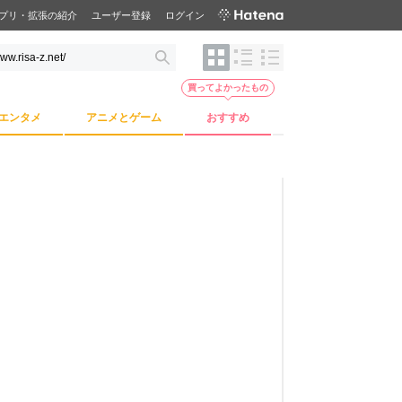
プリ・拡張の紹介
ユーザー登録
ログイン
買ってよかったもの
エンタメ
アニメとゲーム
おすすめ