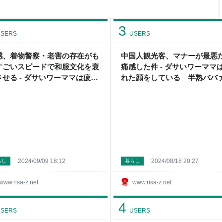
容自由、とっても簡単、お金か
かった2024」 早い話が一次
人誌を印刷していた頃（中学〜
3
す
SERS
USERS
感、着物警察・老害の存在がも
中国人観光客、マナーが最悪
すごいスピードで和服文化を衰
痛感した件 - ダサいワーママ
させる - ダサいワーママは疲れ
れた顔をしている 半熟ババァ
顔をしている 半熟ババァ-雲
雲の彼方に？-
彼方に？-
2024/09/09 18:12
2024/08/18 20:27
らし
暮らし
www.risa-z.net
www.risa-z.net
4
SERS
USERS