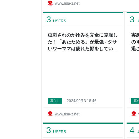
軽に出版手続きが全っっ部できてしまいます。 内
www.risa-z.net
からない！ 今週のお題「読んでよかった・書いてよ
創作の同人誌が出し放題ってコトですよ 友達と同
3
3
高校時代）の自分に、この進化を教えたら腰抜か
USERS
U
虫刺されのかゆみを完全に克服し
実
た！「あたためる」が最強 - ダサ
の
いワーママは疲れた顔をしてい
退
る 半熟ババァ-雲の彼方に？-
た
の
2024/09/13 18:46
暮らし
暮
www.risa-z.net
3
4
USERS
U