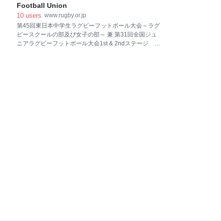
Football Union
10
users
www.rugby.or.jp
第45回東日本中学生ラグビーフットボール大会～ラグ
ビースクールの部及び女子の部～ 兼 第31回全国ジュ
ニアラグビーフットボール大会1st & 2ndステージ 結
果