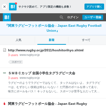
サクサク読めて、
アプリ限定の機能も多数！
アプリで開く
c
l
o
ログイン
ユーザー登録
s
e
『関東ラグビーフットボール協会 - Japan East Rugby Football
Union』
人気
新着
すべて
http://www.rugby.or.jp/2011/hoshitorihyo.shtml
3
users
www.rugby.or.jp
スポーツ
ＳＭＢＣカップ 全国小学生タグラグビー大会
3
users
www.rugby.or.jp
ラグビーのようでラグビーではなくて、 タックルはないよ。 タグラグビ
ーは、むずかしい技術は何もいらない！ だ円形のボールを持って走り、
味方にボールをパス！ キックもないし、スポーツが苦手な人だって大丈
夫 ！ 腰に付けた2本のひらひらしたタグを、お互いに取ったり取られた
りしながら、ボールを持ってコートを自由自在に駆け回り、相手ゴール
関東ラグビーフットボール協会 - Japan East Rugby
を目指そう！