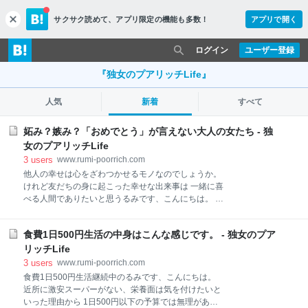
サクサク読めて、
アプリ限定の機能も多数！
アプリで開く
c
l
o
ログイン
ユーザー登録
s
e
『独女のプアリッチLife』
人気
新着
すべて
妬み？嫉み？「おめでとう」が言えない大人の女たち - 独
女のプアリッチLife
3
users
www.rumi-poorrich.com
他人の幸せは心をざわつかせるモノなのでしょうか。
けれど友だちの身に起こった幸せな出来事は 一緒に喜
べる人間でありたいと思うるみです、こんにちは。 今
日は私が出会った「おめでとう」が言えない女の話を
します。 息子の就職が決まった時のこと 浅はかすぎる
食費1日500円生活の中身はこんな感じです。 - 独女のプア
思考 他にもいた！おめでとうが言えない女 まとめ 息
子の就職が決まった時のこと 私は日頃、子供の話はし
リッチLife
ません。 人間、子どもと孫の話しかしなくなったら終
3
users
www.rumi-poorrich.com
わり・・・くらいに思っていますし 他人の子ども自
食費1日500円生活継続中のるみです、こんにちは。
慢、孫自慢って度が過ぎると退屈以外の何ものでもな
近所に激安スーパーがない、栄養面は気を付けたいと
いです。 子どもがいない方もいますし、サクッと終わ
いった理由から 1日500円以下の予算では無理がある