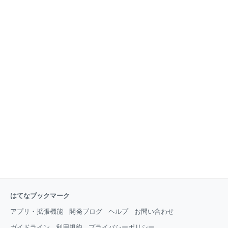
らせるのが大事です。 息子の近況を聞かれれば勿論応
かな？っという結論に至りました。 米代、酒代、外食
えていましたが 自分から話す事は殆ど無かったので
費は別会計にしているので ちょっとの工夫で乗り切れ
す。。。っが！！！ 流石に離れて暮らすひとり息子が
る金額なんです。 ギリギリ過ぎると節約が辛くなるの
大学4年の春、就職が決まった時には 嬉しさとホッと
で、これ位が丁度良いです。 調味料の他お菓子やアイ
した事もあり、自分から友人S子に報告しました。 当
ス、ジュース代は含みますよ。 ★目次 1週間の食事記
時S
録 発酵食品を常備 外食 1週間の食事記録 ちなみに私
は旅行など特別な時をのぞいて、1日2食生活です。 節
約しているからではなく、3食食べると太っちゃうか
らよ！ ではではとある1週間の記録（ランチは写真が
無い日もあります） 1日目 昼 納豆ご飯 玉子焼き
キャベツとベーコンのスープ（写真無し） 夜 タコラ
イス キャベツとベーコンのスープ この日はサルサソ
ースを作りました。 ちなみにご飯は雑穀米
はてなブックマーク
アプリ・拡張機能
開発ブログ
ヘルプ
お問い合わせ
ガイドライン
利用規約
プライバシーポリシー