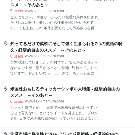
で、一応知識として読んでいってください。 場合によ
の株主への手紙をもとに解説します。 Amazonを持っ
スメ ～そのあと～
っては何百万円単位で税金が違ってきます。 相続税も
てる人、買おうかなぁと思ってる人、Amazonがどう
5
users
www.saki-imamura.com
贈与税も払うのは
いうやり方をしている会社なのか知っておくと長期保
こんにちは～。 単価が下がったり無理な条件を出され
有の心構えになりますので、是非参考にしてくださ
たりしない限り、楽しいから仕事を続けたい今村で
い。 It's All About the Long Term（長期視点が全て）
す。 でもまあ、いつ条件が悪くなって辞めざるを得な
It's Always Day 1（常にチャレンジし、安定を求めな
くなっても大丈夫かな、というくらい保険としての資
い） 常に顧客のことを考える 手段と目的を取り違えな
産形成ができてきたので、ここで今までを振り返って
い 世の中の流れを受け入れる 鬼速で決断する We'll
知ってるだけで柔軟にそして強く生きられる7つの英語の呪
何をどうやってきたのか、どこが良かったと思うか、
Take the Cash Flo
やり直すとしたらどこを直すと思うかなどをざっとま
文 - 経済的自由のススメ ～そのあと～
とめます。 へぇー、長く続ければそういうやり方や考
6
users
www.saki-imamura.com
え方で途中でいろいろあってもそれなりな結果になる
ご無沙汰していました。今村です。 なんかよく分から
んだ……なんか希望が見えてきたな、と思ってもらえ
ないんですが、毎日があっという間に終わってしまっ
たら嬉しいです。 前提 実際の投資歴 不動産 やったこ
ています。おかしいなぁ……。 さて、ちょっと前にそ
と 良かったと思うこと やり直すとしたら 個別株・
うそう！と思いつつこれを読みました。
ETF・投信 個別株でやったこと ETF・投信でやったこ
doronpa316.hatenablog.com みなさんはこういう「魔
と 良かったと思うこと やり直すとしたら 資産とポー
米国株おもしろティッカーシンボル大特集 - 経済的自由の
法の言葉」使ってますか？ 今村も使ってます。 どろん
トフォリオの変化 資産 ポートフォリオ 変化をみて感
ぱ豆さんのとはちょっと趣向が違って、どちらかと言
ススメ ～そのあと～
じること まとめ 前提 ……と本題に入る前に簡単に前
うと「受け入れるべきものは受け入れて、受け入れる
6
users
www.saki-imamura.com
べきでないものには影響を受けないようにするための
ちょっと前ですが、「日本で米国株投資が流行ってい
呪文」という感じですが、ホントに言葉って自分の気
るとは言えない」というツイートを見ました。 ブログ
持ちとか見方を切り替えるのに役に立つので、今日は
更新: 日本で米国株投資が流行っているとは言えない３
今村が使っている呪文を紹介します。 英語ですが、簡
つの理由 https://t.co/vXf5u7omTB— はちどう@世界一
単なフレーズばかりです。早速今日から使ってくださ
やさしい 米国株の教科書 1年生 (@8do9do) 2017年7
い。 This, too, shall pass Well, that's new Ahh,
決済市場の将来性とVisa（V）の成長戦略 - 経済的自由の
月18日 日本株より米国株の方が勝ちやすくていいと思