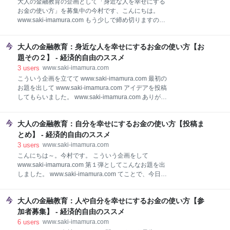
大人の金融教育の企画として「身近な人を幸せにする
ありがとうございました！ SOSEKIさん すぐ投稿して
お金の使い方」を募集中の今村です、こんにちは。
くれたのはSOSEKI (@kazkazkazuu) さんでした。
www.saki-imamura.com もう少しで締め切りますので
5000円だと花束じゃないかな。人生にいくばくかの彩
よろしくお願いします～。 で、これが終わったら最後
りを#身近な人を幸せにするお金の使い方 — SOSEKI
のお題「世の中の人々を幸せにするお金の使い方」を
(@kazkazkazuu) November 8, 2018 今
大人の金融教育：身近な人を幸せにするお金の使い方【お
やるつもりなんですが、その関連でビリオネアたちは
どんなお金の使い方をして世の中に貢献しているのか
題その２】 - 経済的自由のススメ
についてちょっと書きます。 まあビリオネアの財力っ
3
users
www.saki-imamura.com
て一般人とは次元が違いますからね、できることの規
こういう企画を立てて www.saki-imamura.com 最初の
模も当然全く違うっていうのは確かにあります。 でも
お題を出して www.saki-imamura.com アイデアを投稿
それぞれのアプローチを見ているとなかなか興味深い
してもらいました。 www.saki-imamura.com ありがと
ものがあるので、話のたねにでも読んでってくださ
うございます～。 只今人気投票をしていますので、ま
い。 ウォーレン・バフェット ビル・ゲイツ イーロ
だ投票していない人は是非投票してくださいませ。 大
ン・マスク ジェフ・ベゾス まとめ ウォーレン・バフ
大人の金融教育：自分を幸せにするお金の使い方【投稿ま
人の金融教育：#自分を幸せにするお金の使い方 の人
ェット アメリカの慈善家の中で一番多額の寄付をして
気投票です。 いろいろなアングルがあってどれも参考
とめ】 - 経済的自由のススメ
いるのがバフェットおじさんです。 毎年バークシャ
になるので是非内容を読んで投票してください。
3
users
www.saki-imamura.com
https://t.co/RxtXuNO0zv — 今村咲 (@saki_imamura)
こんにちは～。今村です。 こういう企画をして
November 4, 2018 ……ということで、次のお題に行
www.saki-imamura.com 第１弾としてこんなお題を出
きますよ。 メイン参加者 Hanaさん KAKA’くん ころす
しました。 www.saki-imamura.com てことで、今日は
けくん ２回目のお題 条件 投稿・共有方法 身近な人を
みなさんに投稿してもらったお金の使い方を紹介しま
幸せにするということ プラチナルールの考え方 プラチ
す。 自分を幸せにするお金の使い方あれこれ
ナルールの盲点 良かれ
大人の金融教育：人や自分を幸せにするお金の使い方【参
guriguradonguriさん 石清水鳩子さん appleさん
KAKA’くん ころすけくん 今村咲 人気投票 まとめ 次回
加者募集】 - 経済的自由のススメ
の予告 自分を幸せにするお金の使い方あれこれ 投稿順
6
users
www.saki-imamura.com
にリストしています。みなさんありがとうございまし