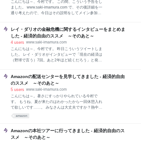
こんにちは～、今村です。 この間、こういう予告をし
た！ guriguradonguriさん 真っ先に投稿してくれたの
ました。 www.saki-imamura.com で、その後詳細を一
は@guriguradonguriさんでした。 素敵な企画ありが
通り考えたので、今日はその説明をしてメイン参加者
とうございます。新しいトライではないけれど。綺麗
の募集をします。 よければちょっと時間をとって読ん
なハガキを買い、突然の葉書を喜んでくれそうな相手
でいってください。で、参加を検討してもらえると嬉
に出す。返事は待たないけれど貰うと嬉しい。相手の
レイ・ダリオの金融危機に関するインタビューをまとめま
しいです。 人や自分を幸せにするお金の使い方を考え
顔を思い浮かべて書いて
る意義 企画の概要 基本的な流れ 参加方法 ベスト賞 お
した - 経済的自由のススメ ～そのあと～
こづかいと賞金の受け渡し方法 メイン参加 概要 応募
4
users
www.saki-imamura.com
資格・条件 応募方法 募集期間 選考 問い合わせ 最後に
こんにちは～、今村です。 昨日こういうツイートしま
人や自分を幸せにするお金の使い方を考える意義 ずー
した。 レイ・ダリオがインタビューで「現在の経済は
っと前にこういうツイートをしました。 お金に関する
（野球で言う）7回。あと2年ほど続くだろう」と発
努力の優先順位 1. 人と自分を幸せにするお金の使い方
言。 政府は金利を急激に上げるべきではない、投資家
2. 不労所得の増やし方 3. 勤労所得の増やし方 4. 節約
は慎重になるべき、次の危機は大暴落ではないかもし
の仕方 若くてスキルも資産もないうちは1、4、3、2
Amazonの配送センターを見学してきました - 経済的自由
れないが、深刻な社会的・政治的な問題になるだろ
仕事ができるようになってきたら1、3、2、4
う、とのこと。https://t.co/QbjyqZV0XI— 今村咲
のススメ ～そのあと～
(@saki_imamura) 2018年9月11日 実は、このツイー
5
users
www.saki-imamura.com
トした時点では記事の真ん中にある動画（インタビュ
こんにちは～。暑さにすっかりやられている今村で
ーの最初の4分）だけしか観ていませんでした。でも
す。 もうね、夏が来たのはわかったから一回休憩入れ
その後記事の一番下にあるフルバージョンを全部観た
て欲しいです……。 みなさんは大丈夫ですか？熱中症
らわりといろんなことを話していて、もしかしてみん
とか気をつけてくださいね。 さて、昨日こういうのを
amazon
なも知りたいかな？と思ったので、一応まとめておき
ツイッターで見かけて、 マンハッタンにあるAmazon
ました。 よかったら参考にしていってください。 市場
Prime Nowの配送センター。商品がランダムに保管さ
経済のサイクル 現在のサイクルの段階 今回の状況に似
れていて、注文が入るとコンピューターが商品をピッ
Amazonの本社ツアーに行ってきました - 経済的自由のス
ている債務危機 深刻な
クアップする最短ルートを提示する仕組み。あたしが
スメ ～そのあと～