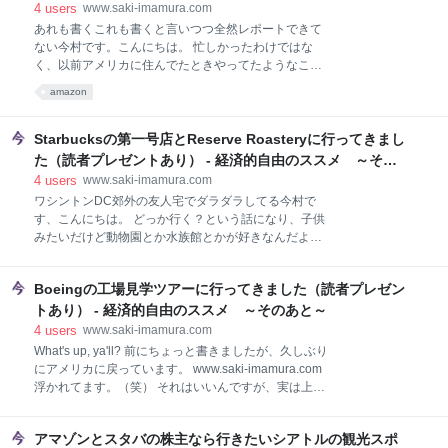
見学したチェスターの配送センターも似た感じ。
4
users
www.saki-imamura.com
https://t.co/pT8JQPaB7b— 今村咲 (@saki_imamura)
あれも書くこれも書くと言いつつ全然レポートできて
2018年7月17日 あらー、チェスターのAmazon配送セ
ない今村です。こんにちは。 忙しかったわけではな
ンターのレポート書くって言ってて忘れてたよ……と
く、以前アメリカに住んでたときやってたようなこと
思ったので、また優先順位が引き下げられちゃって忘
を毎日ダラダラやってるだけなんですが、「これがし
れ去られちゃう前に書いておこうと思います。 ツアー
amazon
たかったのよー」っていうのと「日本に戻っちゃった
は「スマホ、財布、車の鍵のみ持ち込み可能、スマホ
らまたできなくなる！」という気持ちがあって他のこ
は所持
とを全部捨ててました。（笑） でも昨日で大体一通り
Starbucksの第一号店とReserve Roasteryに行ってきまし
「アメリカでやりたいことリスト」をこなし終わった
た（読者プレゼントあり） - 経済的自由のススメ ～その
気がするので、とりあえずAmazonの本社ツアーのレ
あと～
4
users
www.saki-imamura.com
ポを忘れないうちに書いておこうと思います。
ワシントンDC郊外の友人宅でダラダラしてる今村で
Amazon本社ツアー概要 ビルやAmazonロッカーに名
す、こんにちは。 どっか行く？という話になり、子供
前がついていて面白い コミュニティに密着している
みたいだけど動物園とか水族館とかが好きなんだよね
Community Banana Stand ホームレスシェルター
と言ったらスミソニアン国立動物園に連れて行っても
「Mary's Place」 地域のアーティスト Food Truck 無
らえました（笑）のんびりほのぼのしてきました。 ス
類の犬好き まとめ Amazon本社ツアー概要 ここでちょ
Boeingの工場見学ツアーに行ってきました（読者プレゼン
ミソニアン国立動物園に行ったらあたし以上にダラダ
っと説明した
ラしてるカメがいた。 pic.twitter.com/cqXWBPejza—
トあり） - 経済的自由のススメ ～そのあと～
今村咲 (@saki_imamura) 2018年6月2日 で、その後ご
4
users
www.saki-imamura.com
飯食べに行ってビール飲んで、夜はケーキ食べなから
What's up, ya'll? 前にちょっと書きましたが、久しぶり
ダラダラおしゃべりしてたら１日終わっちゃいまし
にアメリカに戻っています。 www.saki-imamura.com
た。 てことで、今日は昨日書こうと思ってた
浮かれてます。（笑） それはいいんですが、実は上の
Starbucksの第一号店とReserve Roasteryのレポート
記事を書いたあとにこういう事実が発覚しました。↓
をちょっと早く起きてきて書いています。 第一号店
【悲報】スタバ本社の8階にあったCoffeegear Storeが
Reserve Roastery 読者プレゼント 応募手順 抽選ルー
アマゾンとスタバの株主なら行きたいシアトルの観光スポ
今年に入ってから閉店していたことが判明。なんてこ