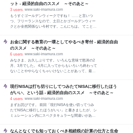
ル 当選発表 当選者発表後の手順
ったい……。— 今村咲 (@saki_imamura) 2018年5月
ット - 経済的自由のススメ ～そのあと～
18日 なので、代わりに（？）Boeingのツアーに行っ
3
users
www.saki-imamura.com
てきました。 $BAはETF経由で保有してるだけだし、
もうすぐゴールデンウィークですね！ ……と言いつ
飛行機のことなんて「ジャンボ機と言えば747」
つ、フリーランスなので、土日とかゴールデンウィー
「Boeingが次にリリースしようとしてるのが777X」
クとか全然関係ない今村です。こんにちは。 てこと
くらいしか知らなかったので、正直あんまり期待して
で、ゴールデンウィークはたぶん普段とあんまり変わ
ませんでした。で、実際に「737が云々」とか「A320
らない生活してるんじゃないかと思うんですが、最近
が云々」とか言われてもパッとわからなくてちょっと
お金に関する教育の一環としてやるべき寄付 - 経済的自由
ちょっと身の回りの整理をしたので、5月末か6月あた
予習してから行
りに一度アメリカに戻ろうかなと考えています。でき
のススメ ～そのあと～
れば2～3週間くらい。 で、ふと、シアトル経由で行っ
6
users
www.saki-imamura.com
てアマゾン本社の見学でもしてこようかなぁ、いや、
みなさま、お久しぶりです。 いろんな意味で怒涛の2
どうせならアマゾンだけじゃなくてスタバとマイクロ
月、3月でした。 4月に入ってからもいろいろ終わって
ソフトも見てこようか……と思ったので、ざっと一通
ないことややらなくちゃいけないことがあって、最近
り調べたんですが、 わりといろいろ見どころありまし
ようやく一段落ついたところです。 まだやることは残
たよ！ シアトルに行く予定がある人もない人もちょっ
ってるんですが、あとはボチボチやりつつ、自分がや
と読んでいってください。 Amazon（AMZN） アマゾ
現行NISAは打ち切りにしてつみたてNISAに移行したほう
りたいこともやろうと思っています。 しかし、2～3月
ン本社ツアー（ガイド付き） アマゾン本社ツアー（音
中は、ああこれブログに書いておきたいなと思うこと
がいい、という話 - 経済的自由のススメ ～そのあと～
声ガイド） The Spheres Discovery a
もたくさんあったんですが、どれも思っただけでどっ
4
users
www.saki-imamura.com
かに流れていってしまいましたねー。 思った時にパッ
まずお詫びです。 前回「現行NISAを使い切ってつみ
とアウトプットしないとダメですね……。 そんな中、
たてNISAに移行したほうがいい」と書きましたが、シ
一応たまに思い出してやっていたことは2018年の自分
ミュレーション内にスペクタキュラーな間違いがあ
との約束のひとつである寄付でした。 で、やっていて
り、修正してみたら「やっぱりさっさとつみたてNISA
いろいろ思うことがあったので、今日はそれについて
に行ったほうがいい」という結果になりました。 間違
書きます。 今までの寄付状況 2018年の目標 ここ最近
なんとなくでも知っておくべき相続税の計算の仕方と生命
った情報を出してスミマセン。 間違ったことを言って