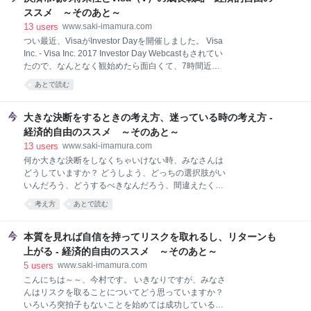
interesting OK, that works Y
うんですけどねぇ。親しみがないからですかねぇ？
ススメ ～そのあと～
……ということで、今日は「米国株って楽しいよ！」
13
users
www.saki-imamura.com
という宣伝を兼ねて、面白いティッカーシンボルを集
つい最近、VisaがInvestor Dayを開催しました。 Visa
めてみました。 米国株に既に投資してる人も話の種に
Inc. - Visa Inc. 2017 Investor Day Webcastもされてい
見てって下さいね～。 ウィットに富んだティッカーシ
たので、なんとなく観始めたら面白くて、7時間近く
ンボルはリターンが高い？？ おもしろティッカーシン
あったんですが結局全部観ちゃいました。 で、です
あとで読む
ボル ブランド名を表すティッカーシンボル 商品やサー
ね、だいぶ前にVisa（V）のMoatについて書いて、そ
ビスを表すティッカーシンボル 何の関連事業なのかを
のときにリスクと今後の展望についてもちょっと書い
表すティッカーシンボル イメージや連想を表すティッ
たんですが、 長期投資オススメ米国株レビュー：
大きな決断をするときの考え方、迷っている時の考え方 -
カーシンボ
Visa（V） 今回のVisaの経営陣のプレゼンを観て、
経済的自由のススメ ～そのあと～
「いやー、もっと強気でいいわ、これは」と思ったの
13
users
www.saki-imamura.com
で、今日は、以前書いたことの補足や訂正の意味も込
何か大きな決断をしなくちゃいけない時、みなさんは
めて、いかに決済市場が変化していてそれがどう事業
どうしていますか？ どうしよう、どっちの選択肢がい
の拡大につながっているのかについて、今村が「お
いんだろう、どうするべきなんだろう、間違えたくな
お」と思ったポイントをまとめておきます。 すでに保
い、でもどっちが正解なんだろう、どうしよう…… そ
有してる人も、Visaに投資しようか考えている人も是
考え方
あとで読む
れは進学かもしれないし、転職かもしれないし、起業
非参考にしてください。 決済市場の将来
かもしれないし、とりあえず仕事を辞めることかもし
れないし、移住かもしれません。 迷っているんだけれ
本質を見れば自信を持ってリスクを取れるし、リターンも
ど、決断しないわけにはいかない。タイムリミットが
上がる - 経済的自由のススメ ～そのあと～
あるかもしれないし、なにより決断しなければ迷いに
5
users
www.saki-imamura.com
終止符を打つことができなくて何にも集中できない。
こんにちは～～、今村です。 いきなりですが、みなさ
そんなとき、どうしていますか？ メリット・デメリッ
んはリスクを取ることについてどう思っていますか？
トを紙に書き出すとか、誰かに相談してアドバイスを
いろいろ突拍子もないことを始めては成功しているイ
もらうとか、経験者の話を聞くとかいろいろあるかも