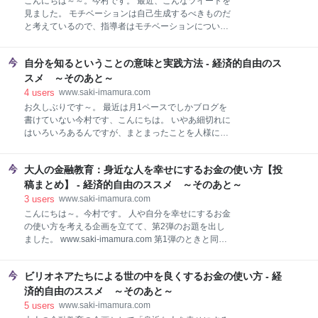
こんにちは～～。今村です。 最近、こんなツイートを
8日 さて今日は、藤野秀人氏の「投資家みたいに生き
見ました。 モチベーションは自己生成するべきものだ
ろ 将来の不安を打ち破る人生戦略」を最近読んでいろ
と考えているので、指導者はモチベーションについて
いろ思ったことがあったので、ちょっと書いておこう
は触らないというのが私の考えです。 #peing #質問箱
と思います。 あ、先に言っておくと良書です。 「日本
https://t.co/j9hcgZxdpZ — Dai Tamesue (為末大)
国民全員が読むべき！」と言いたくなる本で
自分を知るということの意味と実践方法 - 経済的自由のス
(@daijapan) August 16, 2019 で、「えーっ！？」と
思いました。 「いやダメだよ、教えなくちゃ。教えよ
スメ ～そのあと～
うよ！」と。 為末さんが言っていることはわかりま
4
users
www.saki-imamura.com
す。 あたしもモチベーションは最終的には自分で見つ
お久しぶりです～。 最近は月1ペースでしかブログを
けて維持していくべきものだと思うし、人それぞれ違
書けていない今村です、こんにちは。 いやあ細切れに
うから第三者が口出しするものでもないと思います。
はいろいろあるんですが、まとまったことを人様に理
でも、モチベーションは自己生成すべきものだと認識
解してもらえるように書こうとすると、やっぱり産み
し、なおかつ自分なりのやり方を確立している若者な
の苦しみがあったりするんですよね。 今回書きたいこ
んてあんまりいないんじゃないですかね？ そこのとこ
大人の金融教育：身近な人を幸せにするお金の使い方【投
とも今の自分にうまく書けるのかちょっと自信がなく
ろをまず一通り教えてあげるのが大人の
て、ここ数日迷っていました。でも迷っているのが面
稿まとめ】 - 経済的自由のススメ ～そのあと～
倒くさくなってきて伝えたい気持ちが勝ったので書き
3
users
www.saki-imamura.com
ます。 自分を知るということについてです。 もう3年
こんにちは～。今村です。 人や自分を幸せにするお金
も前の話ですが（！）、こんな記事を書きました。
の使い方を考える企画を立てて、第2弾のお題を出し
www.saki-imamura.com 今回は「スイートスポットを
ました。 www.saki-imamura.com 第1弾のときと同
見つけるうえで核心となるのは実は自分を知ること
様、今日はみなさんに投稿してもらったお金の使い方
だ」という話なので、興味がある人はまずスイートス
を紹介します。 身近な人を幸せにするお金の使い方あ
ポットについて書いてある上の記事を読んでから戻っ
ビリオネアたちによる世の中を良くするお金の使い方 - 経
れこれ SOSEKIさん guriguradonguriさん 支倉常明さ
てきてください。 自分を知るということ 人が生まれて
ん KAKA’くん Hanaさん ころすけくん 今村咲 人気投
済的自由のススメ ～そのあと～
くる意味 自分を知るプロセス 自分を知る実践方法
票 まとめ 次回の予告 身近な人を幸せにするお金の使
5
users
www.saki-imamura.com
い方あれこれ 投稿順にリストしていきます。みなさん