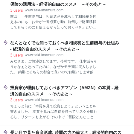
の寄付先 ここまでの時点での感想 自分のことを知るき
しまったこともそうですが、「大きい非課税枠使い切
保険の活用法 - 経済的自由のススメ ～そのあと～
っかけになる 寄付は投資に似ている 自分も頑張
ったほうがいいんじゃない？」という予想が当たった
3
users
www.saki-imamura.com
と思ったらやっぱりハズレていた、そして、せっかく
前回、「生前贈与は、相続遺産を減らして相続税を抑
「現行NISAを使うことを理由に生前贈与の話を持ちか
えるのにも、お金が一番必要な時に前倒しで財産移転
ければいいんじゃない？」と思いついたのにその理論
してもらうのにも使えるから知っておくべき」という
が成り立たなくなったということで、本人もかなりが
話をしました。 www.saki-imamura.com 今日はその続
っくり肩を落としているのでここは許してください。
きとして、そもそも相続税はどのように計算されるの
……ということで、前の記事のリンクがどこかにあっ
なんとなくでも知っておくべき相続税と生前贈与の仕組み
かについてと生命保険の活用法についてまとめます。
て間違った情報を読んじゃう人がいると困るので、こ
まだまだ相続は関係ないと思っていても、どう相続財
- 経済的自由のススメ ～そのあと～
れから上書きします。 結果が違うだけでシミュレーシ
産を分割すべきなのか、生前贈与とは別に税額軽減使
3
users
www.saki-imamura.com
ョンの内容
えるものは何かをざっと知っておくと早めに計画でき
みなさま、ご無沙汰してます、今村です。 仕事減らそ
るのでオススメです。 結構長くなってしまったので、
うかなぁと思ってたのに、なぜかモテ期に突入しまし
贈与税のしくみはどうなっているのかと贈与税がかか
た。 納期はそちらの都合で良いのでお願いします的な
ってくるレベルで生前贈与する場合はどこまでを贈与
指名案件ばかりで、そう言われると断れないわ、うふ
税対象にすべきなのかの計算の仕方は次回にします。
ふ……と思いつつ流されて仕事しております。幸せな
相続税の計算の仕方 （1）財産の集計 （2）相続時精
投資家が理解しておくべきアマゾン（AMZN）の本質 - 経
話です。 ところで、最近頼まれて仕事の合間に相続税
算課税適用財産の加算 （3）債務及び葬儀費用の控除
と生前贈与について調べていてたらやり方によって税
済的自由のススメ ～そのあと～
（4）生前贈与額の加算 （5）基礎控除額の控
金が全く違ってくることにびっくりしたので、ここで
3
users
www.saki-imamura.com
学んだことをざっとまとめておきます。 「いや、うち
ちょっと前に「本質を見て投資しよう」ということを
は親まだ元気だし相続なんてまだまだ先だから……」
書きました。 本質を見れば自信を持ってリスクを取れ
って思った人、早く始めるとすっごく節税できるかも
るし、リターンも上がる その中で「普段どんなことを
ですよ！ 「あはは、うちは相続税がかかるほど財産な
考えてどんな行動をとっているかは経営理念や戦略を
いよ」って思った人、相続税の税制改正で基礎控除が
見ればわかる」と言ったのですが、今日はその具体例
かなり減ったから分かんないですよ！ ……ということ
長い目で見た資産形成: 時間の力の偉大さ - 経済的自由のス
として、Amazon.com, Inc.の経営方針について今まで