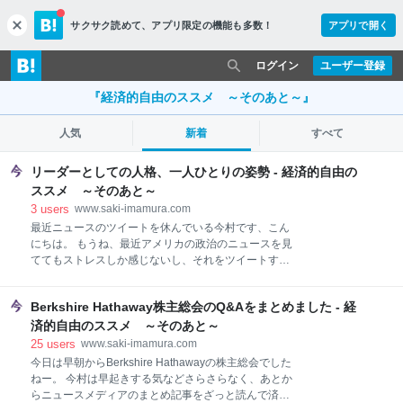
サクサク読めて、
アプリ限定の機能も多数！
アプリで開く
c
l
o
ログイン
ユーザー登録
s
e
『経済的自由のススメ ～そのあと～』
人気
新着
すべて
リーダーとしての人格、一人ひとりの姿勢 - 経済的自由の
ススメ ～そのあと～
3
users
www.saki-imamura.com
最近ニュースのツイートを休んでいる今村です、こん
にちは。 もうね、最近アメリカの政治のニュースを見
ててもストレスしか感じないし、それをツイートする
のも疲れてきたよ。なので、しばらくニュースのツイ
ートはお休みします。 気が向いたら政治以外のニュー
Berkshire Hathaway株主総会のQ&Aをまとめました - 経
スのツイートは再開するかもしれないけど、とりあえ
ず今日は全部休む。 ごめんねー。— 今村咲
済的自由のススメ ～そのあと～
(@saki_imamura) 2020年10月6日 格差、国家の分
25
users
www.saki-imamura.com
断、人種差別、情報操作などなど、アメリカを象徴す
今日は早朝からBerkshire Hathawayの株主総会でした
る問題は別に今に始まったことではありません。 そん
ねー。 今村は早起きする気などさらさらなく、あとか
なことくらいでストレスを受けてても仕方ないと言え
らニュースメディアのまとめ記事をざっと読んで済ま