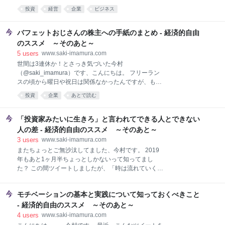
ば仕方ないし、そもそも今村がやきもきしたって何も
せようと思っていましたが、 今やってる
投資
経営
企業
ビジネス
変わらないんですが、今村にとってアメリカは25年間
https://t.co/D4zmFYBg0i— 今村咲 (@saki_imamura)
愛着を持って暮らした国なのです。ここ数年でずいぶ
2020年5月2日 とツイートしたときに、リンクを確認
ん悪化したなぁと思うと、とてもとても悲しいので
してライブ配信を流し始めたら、なんとなくノリでそ
バフェットおじさんの株主への手紙のまとめ - 経済的自由
す。ストレスなのです。 また、ツイートすることで客
こから最後まで見てしまいました。朝6時半から10時
のススメ ～そのあと～
観的に事
半近くまで。 長っ！！ あとからまとめ記事を読む方向
5
users
www.saki-imamura.com
で行っていたら、どれだけ記事を漁ったとしても、き
世間は3連休か！とさっき気づいた今村
っと30分もかからなかったはずなのに……。 でももう
（@saki_imamura）です、こんにちは。 フリーラン
4時間費やしちゃったので、ヤケクソでまとめ記事も
スの頃から曜日や祝日は関係なかったんですが、もう
自分で書いときます。 なんせ休憩なしのライブ配信だ
完全に世間のテンポがわかんなくなってますね……。
ったので、途中、集中力が切れ切れになったり、「え
投資
企業
あとで読む
なんにせよ、みなさんは避けられる人混みは避けて楽
っ、今なんて言った？」と思っても巻き戻しできず流
しい3連休にしてくださいませ。単にダラダラして体
れていっ
を休め、免疫力を高めておくのも悪くないかもしれま
「投資家みたいに生きろ」と言われてできる人とできない
せん。 さて、昨日の朝、バフェットおじさんの株主へ
人の差 - 経済的自由のススメ ～そのあと～
の手紙が出たよ～というツイートをしました。 バフェ
3
users
www.saki-imamura.com
ットおじさんの株主への手紙 あとで読む 読みたい人は
またちょっとご無沙汰してました、今村です。 2019
こちら（PDFが開きます）https://t.co/rwzUTzw2Xi—
年もあと1ヶ月半ちょっとしかないって知ってまし
今村咲 (@saki_imamura) 2020年2月22日 で、やっぱ
た？ この間ツイートしましたが、「時は流れていく」
面白いわwwwと思いつつ8割くらい読んだところで、
ですよ、ホント。やりたいことはやっときましょう
こういう時につくづく英語ができてれば思う。。。
ね。 【今日の言葉】 "Time goes on. So whatever
https://t.co/jwrLPKfe9M— hiro🇺
モチベーションの基本と実践について知っておくべきこと
you're going to do, do it. Do it now. Don't wait." －
Robert De Niro （時は流れていく。だからやろうと思
- 経済的自由のススメ ～そのあと～
ってることはなんであろうとやれ。今やれ。待ってる
4
users
www.saki-imamura.com
んじゃない）— 今村咲 (@saki_imamura) 2019年11月