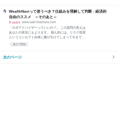
ーロン・マスク氏が、以前TEDのインタビューで、
しれません。そうすることで物事を様々な視点から見
「自信があるから大きなリスクを取れるんじゃないか
ることができます。 でも、最終的に決断を下さなけれ
WealthNaviって使うべき？仕組みを理解して判断 - 経済的
と思うんだが、コツはあるのか？」と聞かれて「物理
ばならないのは自分だと分かっている時、もっと大切
学。物事を分析して推理するんじゃなくて、本質的な
自由のススメ ～そのあと～
なのは、実際に決断を
真理から推測するわけ」と答えていました。 その辺の
9
users
www.saki-imamura.com
会話は最後の方、18：05あたりから。 「本質を見て
「ロボアドバイザーっていいの？」 この質問の答えは
推測すること」 今村は、人生全てにおいて、リスクを
あなたの状況にもよります。 個人的には、リスク投資
取るコツはまさにこれだと思っています。 全てに物理
というコンセプト自体に腰が引けてしまって今まで定
学が使えるのかと言うと必ずしもそうではないです
期預金や節約しかしていなかった人、ちょっと株とか
あとで読む
し、彼が言うようにある程度の分析も必要なのは確か
FXとかやったことがあるけれどうまく行かなくてもう
ですが、本質を見て判断しようと心がけるだけでリス
自分で投資したくない人などにはすごくいいんじゃな
クはかなり取りやすくなります。自信を持って（また
いかなぁと思います。 全く資金運用をしていないとい
次のページ
は実際に自信が持てなくても自分で納得して）判断を
うのは、今の日本の状態を考えるとリスクになり得ま
下せるようになるから
す。国や企業などが国民や従業員の老後を保証する力
がなくなってきているからです。だから自分で資金運
用する自信がないならこういう方法を使ってでもした
方がいい、というのが今村の意見です。 とは言え、
WealthNaviのように「数個の質問に答えるだけで勝手
に自分に合うものを提案して勝手に運用してくれる」
システムって、ユーザーから見ると「何をしているの
か分からない」ということですから、利用すべきか迷
う人がいても当