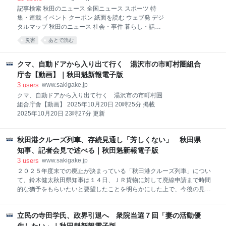
記事検索 秋田のニュース 全国ニュース スポーツ 特
集・連載 イベント クーポン 紙面を読む ウェブ発 デジ
タルマップ 秋田のニュース 社会・事件 暮らし・話題
秋田のスポーツ 政治・行政 経済・産業 教育・子育て
災害
あとで読む
文化・芸能 医療・健康 訃報 社説・コラム 気象・災害
市町村別 全国ニュース 国内外 スポーツ エンタメ・コ
ラム ビジュアルニュース その他 求人情報 電子版 受信
クマ、自動ドアから入り出て行く 湯沢市の市町村圏組合
メールの設定 お気に入り記事 よくある質問 お問い合
庁舎【動画】｜秋田魁新報電子版
わせ お申し込み マイページ 会社案内 記事が見つかり
3
users
www.sakigake.jp
ませんでした。アドレスが間違っているか、公開期間
クマ、自動ドアから入り出て行く 湯沢市の市町村圏
が終了した可能性があります。
組合庁舎【動画】 2025年10月20日 20時25分 掲載
2025年10月20日 23時27分 更新
秋田港クルーズ列車、存続見通し「芳しくない」 秋田県
知事、記者会見で述べる｜秋田魁新報電子版
3
users
www.sakigake.jp
２０２５年度末での廃止が決まっている「秋田港クルーズ列車」につい
て、鈴木健太秋田県知事は１４日、ＪＲ貨物に対して廃線申請まで時間
的な猶予をもらいたいと要望したことを明らかにした上で、今後の見通
しについては「芳しい状況ではない」と述べた。 同日の記者会見で鈴木
知事は「県と秋田市、ＪＲ貨物で正式合意がなされており、事務段階が
立民の寺田学氏、政界引退へ 衆院当選７回「妻の活動優
だいぶ進んでいる。それをひっくり返すのは容易ではないという印象」
と話した。