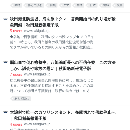
市職員、県観光連盟から１１人が参加し、クマなど野
動物
あとで読む
自然
クマ
生物
行政
地域
災害
生鳥獣の生態や痕跡の特徴、出没時の対応を学んだ。
安全
県観光統計（速報値）によると、２０２５年に県内の
主な観光地や行事・イベントなどを訪れた入込客数
秋田港北防波堤、海を泳ぐクマ 営業開始日の釣り場が緊
（延べ人数）は、前年比約９６万人減の約２９８５万
急閉鎖｜秋田魁新報電子版
人。県内で過去最悪の被害を記録したクマの出没多発
5
users
www.sakigake.jp
も要因の一つとみられる。北秋田市内でも世界遺産・
◆各地で目撃情報 秋田のクマ出没マップ◆ ２９日午
伊勢堂岱遺跡周辺での目撃情報を受け、遺跡の一時閉
前１０時ごろ、秋田市飯島の秋田港北防波堤付近の海
鎖を余儀なくされるなど影響があった。
でクマが泳いでいるとの釣り人からの通報が秋田臨港
署に相次いだ。防波堤を釣り場として開放する今年の
営業開始日で朝から約１００人の釣り人が集まった
脳出血で倒れ療養中、八郎潟町長への不信任案 この方法
が、クマの出没を受けて緊急閉鎖となった。けが人は
いなかった。
しか…議会や家族の思い｜秋田魁新報電子版
7
users
www.sakigake.jp
病気療養中の畠山菊夫八郎潟町長に対し、町議会は２
８日、不信任決議案を提出することを決めた。この決
断について柳田裕平議長は「現行の法令ではこの方法
しかない。苦渋の決断だ。家族からの要請書を重く受
あとで読む
け止め、本人の名誉に傷つくことがないよう努めてい
く」と心情を吐露した。 畠山町長が２月６日に倒れて
以降、小野良幸副町長ら町幹部職員は入院した秋田市
大潟村で唯一のガソリンスタンド、在庫切れで供給停止へ
の病院を度々訪れて病状を確認し、町長の妻と今後に
｜秋田魁新報電子版
ついて話し合ってきたという。小野副町長によると、
4
users
www.sakigake.jp
町長の妻は医師から早期回復が困難と伝えられていた