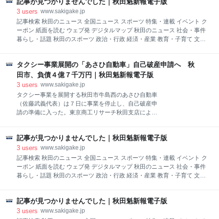
記事が見つかりませんでした｜秋田魁新報電子版
時を知る人々への聞き取りや当時の新聞記事などか
ら、これまでほとんど表に出ることがなかった地方遊
3
users
www.sakigake.jp
里の歴史を読み解いた一冊だ。（『過去との対話で見
記事検索 秋田のニュース 全国ニュース スポーツ 特集・連載 イベント ク
えてくること』参照） 遊廓は「花柳界」という華やか
ーポン 紙面を読む ウェブ発 デジタルマップ 秋田のニュース 社会・事件
な言葉で言い表される半面、「性売買」という負の歴
暮らし・話題 秋田のスポーツ 政治・行政 経済・産業 教育・子育て 文
史もある。市町村史に記載されていないケースも多
化・芸能 医療・健康 訃報 社説・コラム 気象・災害 市町村別 全国ニュー
く、２０１５年当時はかつて遊廓があったことをタブ
ス 国内外 スポーツ エンタメ・コラム ビジュアルニュース その他 前日の
ー視する町もあった。取材を重ねる中で、遊廓のある
タクシー事業展開の「あさひ自動車」自己破産申請へ 秋
株式紙面 求人情報 電子版 受信メールの設定 お気に入り記事 よくある質
町に生まれ育った方々からの貴重な証言を得ることが
問 お問い合わせ お申し込み マイページ 会社案内 記事が見つかりません
田市、負債４億７千万円｜秋田魁新報電子版
できた私と渡辺さんは、これらの口伝を庶民の歴史と
でした。アドレスが間違っているか、公開期間が終了した可能性があり
3
users
www.sakigake.jp
して記録しなければと思い、本を書き上げた。
ます。
タクシー事業を展開する秋田市牛島西のあさひ自動車
（佐藤武義代表）は７日に事業を停止し、自己破産申
請の準備に入った。東京商工リサーチ秋田支店による
と、３月末時点の負債額は約４億７４００万円で、そ
の後変動している可能性がある。県ハイヤー協会によ
記事が見つかりませんでした｜秋田魁新報電子版
ると、車両台数は６１台で、キングタクシー（秋田
市）の６８台に次いで県内２番目。 帝国データバンク
3
users
www.sakigake.jp
と東京商工リサーチの秋田支店によると、あさひ自動
記事検索 秋田のニュース 全国ニュース スポーツ 特集・連載 イベント ク
車は１９５２年９月設立。従業員数は７０人。県内の
ーポン 紙面を読む ウェブ発 デジタルマップ 秋田のニュース 社会・事件
タクシー業界では歴史が古く知名度も高かった。 秋田
暮らし・話題 秋田のスポーツ 政治・行政 経済・産業 教育・子育て 文
市を中心に事業展開し、最盛期には同市広面や同市山
化・芸能 医療・健康 訃報 社説・コラム 気象・災害 市町村別 全国ニュー
王に営業所を持ち、タクシーや観光バスを含めた営業
ス 国内外 スポーツ エンタメ・コラム ビジュアルニュース その他 前日の
車両は１００台を超えた。２００２年３月期には売上
記事が見つかりませんでした｜秋田魁新報電子版
株式紙面 求人情報 電子版 受信メールの設定 お気に入り記事 よくある質
高約１０億９千万円を計上。しかし、タクシーの需要
問 お問い合わせ お申し込み マイページ 会社案内 記事が見つかりません
3
users
www.sakigake.jp
低下を受けて営業車両は減少し、本社のみの営業とな