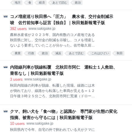
止した」という政府の説明は偽りだったことになる。
確約を迫った。増えた場合には、転作に関する交付金
地方
食
経済
あとで読む
政治
コメ増産巡り秋田県へ「圧力」 農水省、交付金削減
を減らすと告げたという。
示唆 佐竹前知事ら証言【独自】 農水省が生産抑制に
躍起となった背景には、農林族議員やその支持基盤で
コメ増産巡り秋田県へ「圧力」 農水省、交付金削減示
あるＪＡグループが、米価維持の手段として必要不可
唆 佐竹前知事ら証言【独自】｜秋田魁新報電子版
欠と考えてきたことがある。農水省は長年、コメ余り
392
users
www.sakigake.jp
を防ごうと、需要と供給が一致する量の生産を目指し
農林水産省が２０２３年、国内有数のコメ産地である
てきた。供給過剰はコメ農家の所得減少に直結すると
秋田県に対し、交付金の削減を示唆し、コメを増産し
の考えからだ。
ないよう要求していたことが分かった。佐竹敬久前知
事や県関係者が秋田魁新報の取材に証言した。政府は
農業
行政
政治
減反
あとで読む
これはひどい
秋田
コメ生産を抑制する「減反」を１８年に廃止し、産地
米
食
コメ
が生産量を判断する仕組みに移行したとしてきたが、
減反廃止は名ばかりだったことが浮き彫りとなった。
内陸線列車が脱線転覆 北秋田市阿仁 運転士１人救助、
農水省が米価下落を防ごうとコメ生産を抑制する姿勢
乗客なし｜秋田魁新報電子版
を続ける中、２４年夏にはコメが店頭から消え、高騰
3
users
www.sakigake.jp
する「令和の米騒動」が起きた。県にコメを増産しな
秋田内陸線の列車が脱線、転覆した現場。線路には木
いよう要求したことからはコメ政策の失政ぶりも浮か
が倒れており、線路から転落した車両が見える＝１２
び上がる。 県関係者によると、農水省がコメを増産し
日午後３時２５分ごろ、北秋田市阿仁荒瀬（ドローン
ないよう要求したのは、２３年産米についてだった。
で撮影） １２日午前５時５分ごろ、秋田県北秋田市阿
県側は圧力と感じ、２４年産米の「生産の目安」にも
仁荒瀬字念仏沢の秋田内陸線荒瀬―萱草間にある第３
影響を及ぼした。 県や農業団体などでつくる県農業再
クマ、飼い犬を「食べ物」と認識か 専門家が生態の変化
七曲橋梁（きょうりょう）で、阿仁合発角館行きの始
生協議会は２２年１１月、農家らがコメ作りの参考に
発快速列車１両が脱線転覆し、約８メートル下の斜面
指摘、被害から守るには｜秋田魁新報電子版
する県全体の生産の目安を３
に落下した。乗客はおらず、運転士の男性（５１）が
10
users
www.sakigake.jp
負傷して市内の病院に搬送された。運行する秋田内陸
秋田県内で今年、自宅の外で飼われている犬がクマに