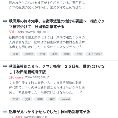
縦貫鉄道によると、倒木に衝突した可能性がある。 事
襲われたとみられる被害が３件起きている。専門家は
故の影響で内陸線は阿仁合（北秋田市）―角館（仙北
クマの生態の変化を指摘し、愛犬を守るため寄せ付け
市）間で運転を見合わせている。再開のめどは立って
ない手だてを講じるよう呼びかける。 県警によると、
いない。内陸線での列車の脱線事故は１９８９年の全
飼い犬の被害は先月３０日に大館市、今月１１日に秋
線開業以来初めて。運輸安全委員会は１２日、鉄道事
秋田県の鈴木知事、自衛隊派遣の検討を要望へ 相次ぐク
田市、１７日に五城目町で発生した。いずれも犬小屋
故調査官２人を現地に派遣した。
で飼われていた。 被害が相次ぐ状況に、クマの生態を
マ被害受けて｜秋田魁新報電子版
長年研究している北秋田市の獣医師小松武志さん（５
501
users
www.sakigake.jp
７）は「いよいよここまで来たか、という感じだ」と
秋田県の鈴木健太知事は２６日、県内で相次ぐクマの
変化の兆しを受け止める。
人身被害を受け、防衛省に自衛隊派遣の検討を要望す
る考えを明らかにした。自身のインスタグラムで「状
況はもはや県と市町村のみで対応できる範囲を超えて
災害
自衛隊
行政
軍事
動物
生物
あとで読む
おり、現場の疲弊も限界を迎えつつある」と強調。近
地方
社会
クマ
く防衛省を訪問する方向で調整しているという。 クマ
の駆除のために自衛隊を出動させることを明確に想定
秋田新幹線こまち、クマと衝突 ２５日夜、乗客にけがな
した法令は存在しないとの見解を示した上で「通常の
し｜秋田魁新報電子版
災害派遣のように簡単にはいかない」とも記した。
110
users
www.sakigake.jp
２５日午後１１時１５分ごろ、ＪＲ田沢湖線の刺巻―
神代間で、下りの秋田新幹線こまち４１号がクマと衝
突し、緊急停車した。乗客にけがはなかった。 ＪＲ秋
田支社によると、４１号は衝突後、神代駅まで徐行運
鉄道
交通
動物
事故
animal
転し、車両点検を行った。４２分の遅れが出た。
記事が見つかりませんでした｜秋田魁新報電子版
13
users
www.sakigake.jp