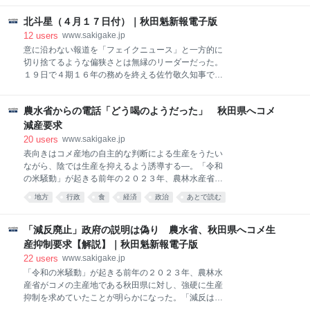
公開の協議の中で出た発言と報道。沼谷市長は８日開
ねがった」と淡々と答えた。
かれた年頭の記者会見でこの報道の内容が事実かどう
北斗星（４月１７日付）｜秋田魁新報電子版
か問われ、事実だと認めた。沼谷
12
users
www.sakigake.jp
意に沿わない報道を「フェイクニュース」と一方的に
切り捨てるような偏狭さとは無縁のリーダーだった。
１９日で４期１６年の務めを終える佐竹敬久知事であ
る ▼失言や放言がしばしばあったのは周知の通り。秋
田魁新報は地元紙として率先して報じ厳しく批判して
農水省からの電話「どう喝のようだった」 秋田県へコメ
きた。そうした際、逃げ隠れすることなく思うところ
を語り、潔く謝罪もし、遺恨を引きずることのない知
減産要求
事だった ▼思いの一端を語ったことがある。「新聞、
20
users
www.sakigake.jp
マスコミを敵と思うことはない。権力を批判する役割
表向きはコメ産地の自主的な判断による生産をうたい
がなければそれは独裁です。そんな国には住みたくな
ながら、陰では生産を抑えるよう誘導する―。「令和
い」。昨年７月、本紙創刊１５０年を記念した式典で
の米騒動」が起きる前年の２０２３年、農林水産省が
のあいさつだ ▼報道機関にとって、いい知事だったと
秋田県に生産抑制を要求していたことが明らかになっ
地方
行政
食
経済
政治
あとで読む
いうような話ではない。権力監視への理解はすなわ
た。佐竹敬久前知事は「プレッシャーは強かった」と
ち、大きな力を持つ自らを律する意識と不可分。地元
取材に語った。 農水省農産局の幹部が減産を求めるた
メディアの向こうに地域住民の存在を感じ、説明責任
め、県職員に電話してきたのは、２０２３年年明けか
「減反廃止」政府の説明は偽り 農水省、秋田県へコメ生
を果たす用意を常にしていたのだろう ▼国内外を見渡
ら春先にかけてだった。 コメ増産巡り秋田県へ「圧
産抑制要求【解説】｜秋田魁新報電子版
すと、メディアとの対峙（た
力」 農水省、交付金削減示唆 佐竹前知事ら証言
22
users
www.sakigake.jp
【独自】 主食用米が増産となりそうなことを問題視
「令和の米騒動」が起きる前年の２０２３年、農林水
し、県やＪＡグループ、農家代表などでつくる県農業
産省がコメの主産地である秋田県に対し、強硬に生産
再生協議会が話し合って合意した２３年産米の「生産
抑制を求めていたことが明らかになった。「減反は廃
の目安」を決め直すよう要求。生産が増えないことの