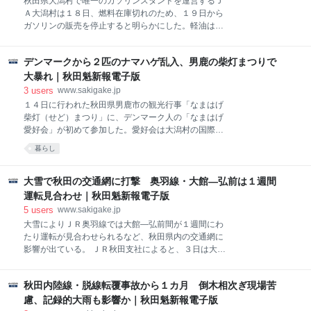
秋田県大潟村で唯一のガソリンスタンドを運営するＪ
ことから、辞職はやむを得ないとの意向を示唆してい
Ａ大潟村は１８日、燃料在庫切れのため、１９日から
たという。
ガソリンの販売を停止すると明らかにした。軽油は給
油量を制限して販売を続ける。給油所は２０、２１日
に店頭営業を休止する。
デンマークから２匹のナマハゲ乱入、男鹿の柴灯まつりで
大暴れ｜秋田魁新報電子版
3
users
www.sakigake.jp
１４日に行われた秋田県男鹿市の観光行事「なまはげ
柴灯（せど）まつり」に、デンマーク人の「なまはげ
愛好会」が初めて参加した。愛好会は大潟村の国際交
流員だった男性が「大好きな伝統文化を少しでも広め
暮らし
る一助になりたい」との思いでデンマークに帰国後設
立。柴灯まつりでは、会の２人が赤と緑のナマハゲに
扮（ふん）して来場客をもてなした。
大雪で秋田の交通網に打撃 奥羽線・大館―弘前は１週間
運転見合わせ｜秋田魁新報電子版
5
users
www.sakigake.jp
大雪によりＪＲ奥羽線では大館―弘前間が１週間にわ
たり運転が見合わせられるなど、秋田県内の交通網に
影響が出ている。 ＪＲ秋田支社によると、３日は大雪
による除雪作業のため奥羽、五能、花輪の各線で特急
と快速、普通列車上下計７１本が運休、区間運休し
秋田内陸線・脱線転覆事故から１カ月 倒木相次ぎ現場苦
た。４日は、奥羽線の院内―新庄間と大館―弘前間、
花輪線の鹿角花輪―大館間で終日運転を取りやめる。
慮、記録的大雨も影響か｜秋田魁新報電子版