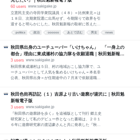
先したい」｜秋田魁新報電子版
60
users
www.sakigake.jp
立憲民主党の寺田学衆院議員（４８）＝比例東北＝は
１８日、次期衆院選に出馬せず、今期限りで政界を引
退すると明らかにした。秋田魁新報の取材に答えた。
寺田氏は無所属の寺田静参院議員（５０）＝秋田県選
politics
政治
oooooo
あとで読む
男女
news
挙区＝の夫。「妻が初当選してから６年間、互いの議
員活動と家事育児を両立してきたが、難しくなってき
た。妻の活動を優先するため、引退を決めた」と述べ
秋田県出身のユーチューバー「いけちゃん」 「一身上の
た。引退後は家事育児をこれまで以上に担うという。
都合」理由に東成瀬村の協力隊を依願退職｜秋田魁新報電
今年７月の参院選で静氏が再選して以降、家庭内で引
子版
3
users
www.sakigake.jp
退について具体的に相談してきたという。
秋田県東成瀬村は５日、村の地域おこし協力隊で、ユ
ーチューバーとして人気を集めるいけちゃん＝本名非
公表、秋田県出身＝が任期途中の７月末で依願退職し
たと明らかにした。先月３１日に本人から「一身上の
都合」を理由に退職の申し出があったという。 村によ
秋田色街再訪記（１）吉原より古い遊廓が湯沢に｜秋田魁
ると、いけちゃんは２４年４月に地域おこし協力隊に
任命され、今年４月に任期を１年延長。活動拠点の首
新報電子版
都圏と本県を行き来しながら空き家や古民家の改修に
3
users
www.sakigake.jp
取り組み、村の情報発信や観光資源の掘り起こしを担
『秋田県の遊廓跡を歩く』を追補版として刊行 郷土史
っていた。
研究家として私のデビュー作となった書籍は、２０１
６年に遊廓研究家の渡辺豪さんと共に発表した『秋田
県の遊廓跡を歩く』（カストリ出版）である。前年９
月から数回に渡り、渡辺さんと秋田県各地を取材。往