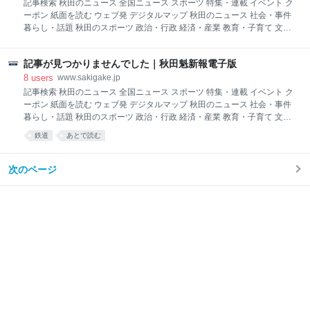
でした。アドレスが間違っているか、公開期間が終了した可能性があり
記事検索 秋田のニュース 全国ニュース スポーツ 特集・連載 イベント ク
っていた。
ます。
ーポン 紙面を読む ウェブ発 デジタルマップ 秋田のニュース 社会・事件
暮らし・話題 秋田のスポーツ 政治・行政 経済・産業 教育・子育て 文
化・芸能 医療・健康 訃報 社説・コラム 気象・災害 市町村別 全国ニュー
ス 国内外 スポーツ エンタメ・コラム ビジュアルニュース その他 前日の
記事が見つかりませんでした｜秋田魁新報電子版
株式紙面 求人情報 電子版 受信メールの設定 お気に入り記事 よくある質
問 お問い合わせ お申し込み マイページ 会社案内 記事が見つかりません
8
users
www.sakigake.jp
でした。アドレスが間違っているか、公開期間が終了した可能性があり
記事検索 秋田のニュース 全国ニュース スポーツ 特集・連載 イベント ク
ます。
ーポン 紙面を読む ウェブ発 デジタルマップ 秋田のニュース 社会・事件
暮らし・話題 秋田のスポーツ 政治・行政 経済・産業 教育・子育て 文
化・芸能 医療・健康 訃報 社説・コラム 気象・災害 市町村別 全国ニュー
鉄道
あとで読む
ス 国内外 スポーツ エンタメ・コラム ビジュアルニュース その他 前日の
株式紙面 求人情報 電子版 受信メールの設定 お気に入り記事 よくある質
問 お問い合わせ お申し込み マイページ 会社案内 記事が見つかりません
次のページ
でした。アドレスが間違っているか、公開期間が終了した可能性があり
ます。