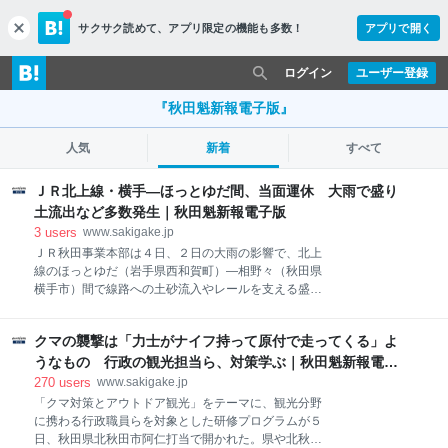
サクサク読めて、
アプリ限定の機能も多数！
アプリで開く
c
l
o
ログイン
ユーザー登録
s
e
『秋田魁新報電子版』
人気
新着
すべて
ＪＲ北上線・横手―ほっとゆだ間、当面運休 大雨で盛り
土流出など多数発生｜秋田魁新報電子版
3
users
www.sakigake.jp
ＪＲ秋田事業本部は４日、２日の大雨の影響で、北上
線のほっとゆだ（岩手県西和賀町）―相野々（秋田県
横手市）間で線路への土砂流入やレールを支える盛り
土の流出が多数発生しているとして、ほっとゆだ―横
手（同市）間で当面運休すると発表した。運転再開の
クマの襲撃は「力士がナイフ持って原付で走ってくる」よ
見通しは立っていない。
うなもの 行政の観光担当ら、対策学ぶ｜秋田魁新報電子
版
270
users
www.sakigake.jp
「クマ対策とアウトドア観光」をテーマに、観光分野
に携わる行政職員らを対象とした研修プログラムが５
日、秋田県北秋田市阿仁打当で開かれた。県や北秋田