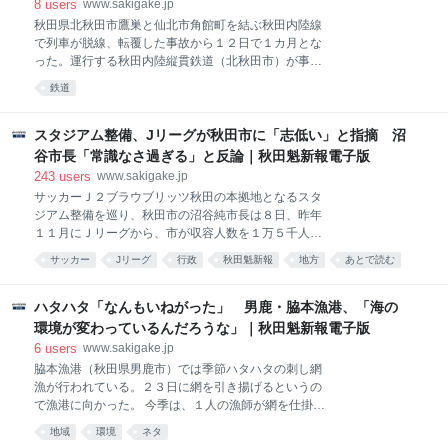
五能線でも一部列車が運休する。 奥羽線では１月以
8
users
www.sakigake.jp
降、各地で運転見合わせが相次ぐ。大館―弘前間と院
秋田県北秋田市鷹巣と仙北市角館町を結ぶ秋田内陸線
内―新庄間は２９日から続いている。花輪線の鹿角花
で列車が脱線、転覆した事故から１２日で１カ月とな
輪―大館間は２０日から見合わせられている。 秋田支
った。運行する秋田内陸縦貫鉄道（北秋田市）が事故
社は人力と専用車両で除雪をしているが、沿線が広範
原因とみる倒木は、その後も降雪の影響で相次ぎ、列
鉄道
囲にわたっており作業が間に合わない箇所も生じてい
車の運休や遅れが生じている。倒木の要因は、毎年の
るという。同社は「多大なご不便をかけ深くおわびす
ように地域を襲う記録的大雨で地盤が緩んでいるとの
る。安全運行を最優先に、最大限の除雪体制で取り組
指摘がある。沿線には所有者不明の山林も多く、同社
スタジアム整備、Jリーグが秋田市に「志低い」と指摘 沼
んでいる」としている。 秋田内陸線を運行する秋田内
は難しい対応を迫られている。
谷市長「常識なさ過ぎる」と反論｜秋田魁新報電子版
陸縦貫鉄道は４日も、１月２１
243
users
www.sakigake.jp
サッカーＪ２ブラウブリッツ秋田の本拠地となるスタ
ジアム整備を巡り、秋田市の沼谷純市長は８日、昨年
１１月にＪリーグから、市が収容人数を１万５千人規
模とする場合を検討していないとして「志が低い」と
サッカー
Jリーグ
行政
秋田魁新報
地方
あとで読む
指摘されたと明らかにした。その上で「市のオーナー
スポーツ
地域
秋田
である市民に対する言葉になる。その自覚がないとす
れば極めて常識がなさ過ぎる」との見方を示した。公
ハタハタ「なんもいねがった」 男鹿・脇本漁港、「海の
設での整備には賛否両論があり、Ｊリーグが同じ姿勢
環境が変わっているんだろうな」｜秋田魁新報電子版
ならば、市民の理解を得るのは難しくなるとし「理解
6
users
www.sakigake.jp
を得られないものに市は１円も出せない。それをＪリ
脇本漁港（秋田県男鹿市）では季節ハタハタの刺し網
ーグ側には肝に銘じてほしい」とも述べた。 Ｊリーグ
漁が行われている。２３日に網を引き揚げるというの
からの指摘に関しては、秋田放送が６日、市への情報
で漁港に向かった。 今季は、１人の漁師が網を仕掛け
公開請求で入手した資料に基づき、昨年１１月に開か
ている。漁港に到着するとちょうど、その漁師が帰港
れた市とブラウブリッツ、Ｊリーグの担当者による非
地域
環境
ネタ
した。「網にかかってましたか」と聞くと「なんもい