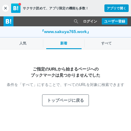
サクサク読めて、
アプリ限定の機能も多数！
アプリで開く
c
l
o
ログイン
ユーザー登録
s
e
『www.sakuya765.work』
人気
新着
すべて
ご指定のURLから始まるページへの
ブックマークは見つかりませんでした
条件を「すべて」にすることで、
すべてのURLを対象に検索できます
トップページに戻る