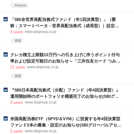
ームの確立に向け提携し、SBI XDCが持つ技術を用いた貿易書類のブロ
せ(SBIグローバルアセットマネジメント)｜ニュースリリー
Finance
ックチェーン上への記録、及び輸出商品の船積み期間中のファクタリン
ス｜SBIホールディングス
グを行う取り組みを開始いたしました。 1．背景と目的 世界的に拡大
「SBI全世界高配当株式ファンド（年1回決算型）」（愛
称：スマートベータ・世界高配当株式（成長型））設定の
お知らせ～ 最低コストの公募グローバル株式型（含む日
3
users
www.sbigroup.co.jp
本）で資産成長を重視 ～(SBIグローバルアセットマネジメ
投資
ント)｜ニュースリリース｜SBIホールディングス
クレカ積立上限額10万円への引き上げに伴うポイント付与
率および設定可能日のお知らせ～「三井住友カード つみた
て投資」クレカ積立上限額10万円引き上げ記念キャンペー
21
users
www.sbigroup.co.jp
ン！を開催～(SBI証券)－ PR情報｜SBIホールディングス
投資
『SBI日本高配当株式（分配）ファンド（年4回決算型）』
運用開始時のポートフォリオ構築完了のお知らせ(SBIグロ
ーバルアセットマネジメント)｜ニュースリリース｜SBIホ
3
users
www.sbigroup.co.jp
ールディングス
米国高配当株ETF（SPYD＆VYM）に投資する年4回決算型
ファンド2本の募集・設定のお知らせ(SBIグローバルアセッ
トマネジメント)－ PR情報｜SBIホールディングス
3
users
www.sbigroup.co.jp