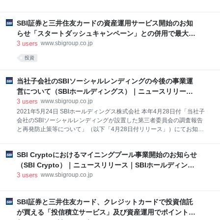
｜SBIホールディングス
SBI証券と三井住友カードの資産運用サービス開始のお知
らせ「スタートダッシュキャンペーン」との併用で最大
3.0%のVポイントが貯まる「つみたて投資ポイントアップ
3
users
www.sbigroup.co.jp
プラン」も開始！(SBI証券)－ PR情報｜SBIホールディン
投資
グス
当社子会社のSBIソーシャルレンディングの今後の事業運
営について（SBIホールディングス）｜ニュースリリース
｜SBIホールディングス
3
users
www.sbigroup.co.jp
2021年5月24日 SBIホールディングス株式会社 本年4月28日付「当社子
会社のSBIソーシャルレンディングが設置した第三者委員会の調査報告
と再発防止策等について」（以下「4月28日付リリース」）にてお知ら
せしましたとおり、当社子会社のSBIソーシャルレンディング株式会社
（本社：東京都港区、代表取締役社長：宮地 直紀、以下「SBISL」）
SBI Cryptoにおけるマイニングプール事業開始のお知らせ
は、同社貸付先の重大な懸案事項に関し、第三者委員会の調査報告書を
受けて再発防止策の整備等を進めてまいりました。また、投資家保護に
（SBI Crypto）｜ニュースリリース｜SBIホールディング
万全を期すべく、本件関連ファンドの未償還元本相当額の償還に係る手
ス
3
users
www.sbigroup.co.jp
続を進めており、すでに対象ファンドの99.94％（出資額ベース）につ
いて投資家の皆様よりご同意をいただいております。（2021年5月23日
現在）。 本年4月28日付の当社決算説明資料において言及のとおり、当
SBI証券と三井住友カード、クレジットカードで投資信託
社グループとしましてはソーシャルレンディング事業からの撤退
が買える「投信積立サービス」及び資産運用でポイントが