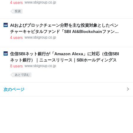
証券）－ PR情報｜SBIホールディングス
4
users
www.sbigroup.co.jp
投資
AIおよびブロックチェーン分野を主な投資対象としたベン
チャーキャピタルファンド「SBI AI&Blockchainファン
ド」の設立について（SBIホールディングス, SBIインベス
4
users
www.sbigroup.co.jp
トメント）｜ニュースリリース｜SBIホールディングス
住信SBIネット銀行が「Amazon Alexa」に対応（住信SBI
ネット銀行）｜ニュースリリース｜SBIホールディングス
8
users
www.sbigroup.co.jp
あとで読む
次のページ