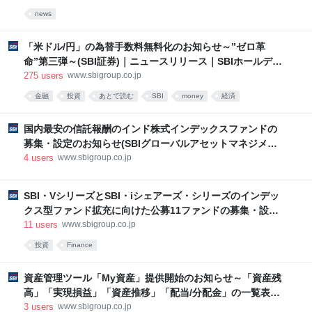
news
「米ドル/円」の為替手数料無料化のお知らせ～”ゼロ革
命”第三弾～(SBI証券)｜ニュースリリース｜SBIホールディ
ングス
275
users
www.sbigroup.co.jp
金融
投資
あとで読む
SBI
money
経済
国内最安の信託報酬のインド株式インデックスファンドの
募集・設定のお知らせ(SBIグローバルアセットマネジメン
ト)－ PR情報｜SBIホールディングス
4
users
www.sbigroup.co.jp
SBI・VシリーズとSBI・iシェアーズ・シリーズのインデッ
クス型ファンド拡充に向けた公募11ファンドの募集・設定
のお知らせ(SBIグローバルアセットマネジメント)－ PR情
11
users
www.sbigroup.co.jp
報｜SBIホールディングス
投資
Finance
資産管理ツール「My資産」提供開始のお知らせ～「資産残
高」「実現損益」「資産推移」「配当/分配金」の一覧表示
で保有資産をまとめて確認可能に～（SBI証券）－ PR情報
3
users
www.sbigroup.co.jp