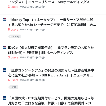
ィングス）｜ニュースリリース｜SBIホールディングス
3
users
www.sbigroup.co.jp
「Money Tap （マネータップ）」一般サービス開始に関
するお知らせ<br />～チャージ不要で、24時間365日 送金
手数料無料での銀行間即時送金が可能に～（SBI Ripple
8
users
www.sbigroup.co.jp
Asia）｜ニュースリリース｜SBIホールディングス
money
iDeCo（個人型確定拠出年金） 新プラン設定のお知らせ
(SBI証券)－ PR情報｜SBIホールディングス
3
users
www.sbigroup.co.jp
「証券コンソーシアム」の発足のお知らせ～証券会社を中
心に全35社が参加～（SBI Ripple Asia）｜ニュースリリ
ース｜SBIホールディングス
6
users
www.sbigroup.co.jp
話題
「米国株式・ETF定期買付サービス」開始のお知らせ～毎
月好きな日に好きな金額・株数（口数）で自動買付～(SBI