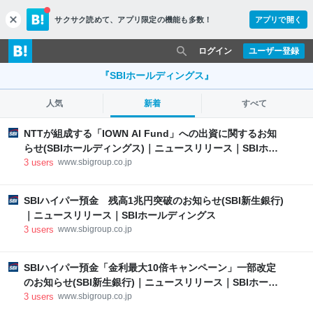
サクサク読めて、
アプリ限定の機能も多数！
アプリで開く
c
l
o
ログイン
ユーザー登録
s
e
『SBIホールディングス』
人気
新着
すべて
NTTが組成する「IOWN AI Fund」への出資に関するお知
らせ(SBIホールディングス)｜ニュースリリース｜SBIホー
ルディングス
3
users
www.sbigroup.co.jp
SBIハイパー預金 残高1兆円突破のお知らせ(SBI新生銀行)
｜ニュースリリース｜SBIホールディングス
3
users
www.sbigroup.co.jp
SBIハイパー預金「金利最大10倍キャンペーン」一部改定
のお知らせ(SBI新生銀行)｜ニュースリリース｜SBIホール
ディングス
3
users
www.sbigroup.co.jp