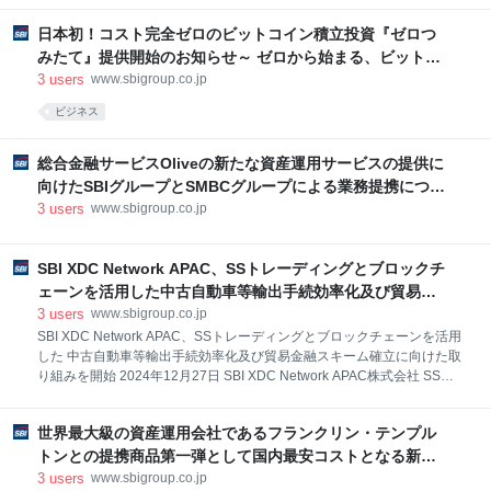
日本初！コスト完全ゼロのビットコイン積立投資『ゼロつ
みたて』提供開始のお知らせ～ ゼロから始まる、ビットコ
イン積立の新時代 ～(ビットポイントジャパン)－ PR情報
3
users
www.sbigroup.co.jp
｜SBIホールディングス
ビジネス
総合金融サービスOliveの新たな資産運用サービスの提供に
向けたSBIグループとSMBCグループによる業務提携につい
て(SBIホールディングス, SBI証券)｜ニュースリリース｜
3
users
www.sbigroup.co.jp
SBIホールディングス
SBI XDC Network APAC、SSトレーディングとブロックチ
ェーンを活用した中古自動車等輸出手続効率化及び貿易金
融スキーム確立に向けた取り組みを開始(SBI XDC
3
users
www.sbigroup.co.jp
Network APAC, SSトレーディング)－ PR情報｜SBIホール
SBI XDC Network APAC、SSトレーディングとブロックチェーンを活用
した 中古自動車等輸出手続効率化及び貿易金融スキーム確立に向けた取
ディングス
り組みを開始 2024年12月27日 SBI XDC Network APAC株式会社 SSト
レーディング株式会社 SBI XDC Network APAC株式会社（本社：東京都
港区、代表取締役：近藤 智彦、以下「SBI XDC」）とSBIグループで中
世界最大級の資産運用会社であるフランクリン・テンプル
古自動車部品及び中古自動車の輸出・販売を行うSSトレーディング株式
会社（本社：東京都港区、代表取締役：正田 匠、以下「SST」）は、中
トンとの提携商品第一弾として国内最安コストとなる新た
古自動車部品及び中古自動車の輸出手続効率化及び新たな貿易金融スキ
なインド株式インデックスファンドの募集・設定のお知ら
3
users
www.sbigroup.co.jp