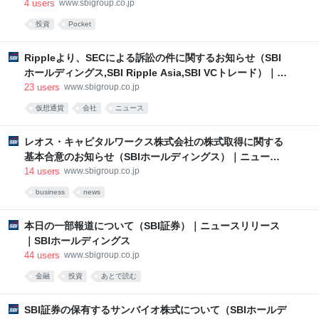
貯まる「Vポイントサービス」開始日のお知らせ (SBI証券)
4
users
www.sbigroup.co.jp
－ PR情報｜SBIホールディングス
投資
Pocket
Rippleより、SECによる訴訟の件に関するお知らせ（SBI
ホールディングス,SBI Ripple Asia,SBI VCトレード）｜ニ
ュースリリース｜SBIホールディングス
23
users
www.sbigroup.co.jp
仮想通貨
会社
ニュース
レオス・キャピタルワークス株式会社の株式取得に関する
基本合意のお知らせ（SBIホールディングス）｜ニュース
リリース｜SBIホールディングス
14
users
www.sbigroup.co.jp
business
news
本日の一部報道について（SBI証券）｜ニュースリリース
｜SBIホールディングス
44
users
www.sbigroup.co.jp
金融
投資
あとで読む
SBI証券の保有するサンバイオ株式について（SBIホールデ