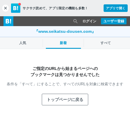
サクサク読めて、
アプリ限定の機能も多数！
アプリで開く
c
l
o
ログイン
ユーザー登録
s
e
『www.seikatsu-dousen.com』
人気
新着
すべて
ご指定のURLから始まるページへの
ブックマークは見つかりませんでした
条件を「すべて」にすることで、
すべてのURLを対象に検索できます
トップページに戻る