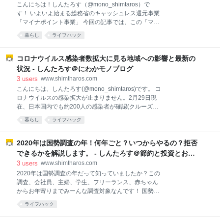
こんにちは！しんたろす（@mono_shimtaros）で
のブログ期間 はてなブログProと投稿記事数 アフィリ
す！ いよいよ始まる総務省のキャッシュレス還元事業
エイト収益化のポイント・コツ 自分の興味がある案件
「マイナポイント事業」 今回の記事では、この「マイ
と提携する 実際に体験してみるべし デメリットも発信
ナポイント」の概要について迫っていきたいと思いま
せよ TwitterなどSNSを活用・連携する ブログのアイキ
暮らし
ライフハック
す。 そもそもマイナポイントってなに？、いつからは
ャッチ画像を自作 【はてなブックマーク掲載時の様
じまるの？、還元率や使い方、登録方法などをご紹介
子】
したいと思います。 それではいってみよう！！ マイナ
コロナウイルス感染者数拡大に見る地域への影響と最新の
ポイントとは 還元率は２５％！ただし上限あり 対象キ
状況 - しんたろす＠にわかモノブログ
ャッシュレス事業者は？ マイナポイント対象者は？ 登
3
users
www.shimtharos.com
録方法について マイナンバーカードを取得 マイキーID
こんにちは、しんたろす(@mono_shimtaros)です。 コ
の設定 いつから始まる？使い方について キャッシュレ
ロナウイルスの感染拡大が止まりません。2月29日現
ス決済サービスを選択 マイナポイントの付与 キャッシ
在、日本国内でも約200人の感染者が確認(クルーズ船
ュレス決済で買い物 デメリットについて マイキーID設
を除く)されており、今後も拡大し続けていくとの懸念
定の登録が面倒 付与上限は5,000円まで マイナポイン
暮らし
ライフハック
が拡がっています。 来週の３月２日からは、国要請に
トまとめ マイナポイントとは マイナポイントとは、総
基づき小中高全ての学校を休校とする地域もあり、子
務省のキャッシュレス
供を持つ親御さんの中には在宅勤務を余儀なくされる
2020年は国勢調査の年！何年ごと？いつからやるの？拒否
方も多いのではないでしょうか。 今回の記事では、コ
できるかを解説します。 - しんたろす＠節約と投資とお金
ロナウイルスの感染拡大が地域にどのような影響を及
ブログ
3
users
www.shimtharos.com
ぼしているのか、その実情について書いていきたいと
2020年は国勢調査の年だって知っていましたか？この
思います。 コロナウイルスとは 日本国内でも感染が発
調査、会社員、主婦、学生、フリーランス、赤ちゃん
覚 地域への影響～実情を見る～ マスクが売り切れ ト
からお年寄りまでみーんな調査対象なんです！ 国勢調
イレットペーパー売り切れ ティッシュ一家族一点まで
査って何？いつやるの？、罰則は？、不安で怖いんだ
カップ麺が売り切れ 紙不足というデマが拡散 いつ終わ
ライフハック
けど…って方はぜひこの記事を参考にしてみて下さい
るのか不明な状況 コロナウイルスとは 現在、人に感染
ね。 国勢調査とは、何年ごとに実施？ 調査対象は？