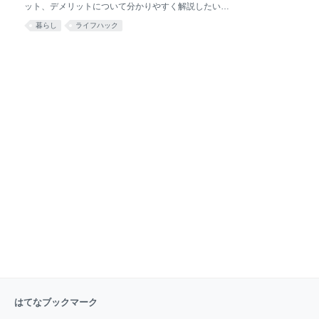
ット、デメリットについて分かりやすく解説したいと
Proで申請 独自ドメインは｢お名前ドットコム｣ 投稿記
思います。 他社の携帯キャリアから格安SIMのキャリ
事数 記事文字数 どんな記事を書いたの？ 投稿頻度
暮らし
ライフハック
アに切り替えようかな、と考えている方はぜひご一読
は？ 広告は外すべき？ プライバシーポリシー、お問い
ください。 それでは行ってみよう！！ ※追記 新サービ
合わせページ ｐｖ数(
ス(Rakuten UN-LIMIT)への移行に伴い、MVNOの楽天
モバイルは２０２０年4月7日をもって新規受付を終了
することになりました。 携帯なんてどこも一緒と違う
のか？ 正直どうなの？ 格安スマホ市場でトップシェ
ア！ 楽天モバイルを使い続ける理由 とにかく安い！安
すぎる！ データ通信量使い放題（イチ押し） アプリが
便利すぎる 楽天ポイントで支払い可能 楽天ポイントが
2倍貯まる 電話は10分以内ならタダ！ 実店舗数が多い
楽天モバイルのデメリット 昼の時間帯の通信速度 楽天
モバイルのオススメな
はてなブックマーク