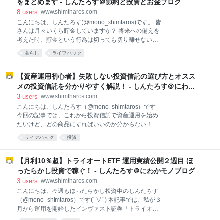
をまとめます - しんたろす＠節約と投資とお金ブログ
ワンタップバイの評判 ワンタップバイ投資ルール どれ
8
users
www.shimtharos.com
くらい儲かったの？実績を公開 【基本戦略】 保有銘柄
こんにちは、しんたろす(@mono_shimtaros)です。 皆
の売買状況 スマホ証券ワンタップバイの評判 One Tap
さんは月々いくら貯金していますか？ 将来への備えを
Buy(ワンタップバイ)は、誰でも気軽にはじめられる株
考えた時、貯金という行為は切っても切り離せない存
式投資として、スマートフォンでの取引に特化したス
在なのではないでしょうか(;´･ω･) 今回の記事では貯金
マホ証券です。 1000円単位での少額取引が可能で、
暮らし
ライフハック
ができない人の特徴や共通点、貯金をするための改善
初心者の方にも分かりやすい株式取引サービスです。
策、ポイントについて取り上げたいと思います。 ・貯
ワン
金ができない ・これから貯金を考えてる ・気づいたら
【資産運用初心者】失敗しない投資信託の選び方とオスス
金欠になってる ・貯金方法を知りたい という方は、ぜ
メの投資信託を分かりやすく解説！ - しんたろす＠にわか
ひ今回の記事を参考にしてみて下さい。 それでは、い
モノブログ
3
users
www.shimtharos.com
ってみよう('ω')ノ 平均貯金額の実態 貯金できない人の
こんにちは、しんたろす（@mono_shimtaros）です
特徴,共通点 銀行口座が給与口座のみ 競馬,競輪等のギ
今回の記事では、これから投資信託で資産運用を始め
ャンブル好き クレジットはリボ払いで 毎日外食 飲み
たいけど、どの商品にすればいいのか分からない！ と
会大好き 衝動買い,買い物依存 【具体例】貯金する方
いう方に向けた記事になります。 ・そもそも投資信託
法と改善策 貯金用口座の開設 先に貯金額分だけ別口座
ライフハック
投資
ってなに ・投資信託の選び方の３つのポイント ・おす
へ移す 基本現金払い 食費を抑える クレジット支払い
すめの投資信託を５つご紹介 について分かりやすく解
額を随
説していきたいと思います。 それではいってみよ
【月利10％超】トライオートETF 運用実績公開２週目 ほ
う！！ 投資信託とはなにか 401K（企業型確定拠出年
ったらかし投資で稼ぐ！ - しんたろす＠にわかモノブログ
金）にも使える 投資信託の選び方のポイント3選 イン
3
users
www.shimtharos.com
デックス型投資信託がおすすめ 米国株関連の投資信託
こんにちは、今週もほったらかし投資中のしんたろす
を選ぶ 手数料の安いものを選ぶ 信託報酬が安いもの
（@mono_shimtaros）です(ﾟ∀ﾟ) 本記事では、私が３
信託財産留保額や解約手数料がないもの おすすめの投
月から運用を開始したインヴァスト証券「トライオー
資信託 eMAXIS Slim米国株式(S&P500) SBIバンガード
トETF」の運用実績と投資戦略についてご紹介しま