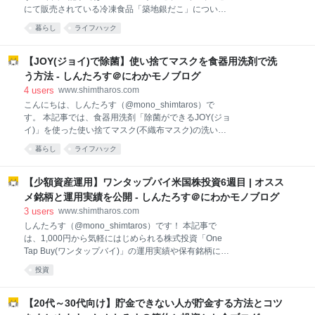
益状況 ポートフォリオの状況 保有銘柄売買状況 米国
にて販売されている冷凍食品「築地銀だこ」につい
株ほったらかし投資を実践中！ スマホ証券ワンタップ
て、実際に食べてみた感想やオススメすべき点につい
バイの評判 One Tap Buy(ワンタップバイ)は、誰でも
暮らし
ライフハック
て、書いていきたいと思います。 本記事の狙い ✔銀だ
気軽にはじめられる株式投資として、スマートフ
こは冷凍でもうまいのか ✔セブンの冷凍銀だこを買う
か迷い中 ✔ 実店舗とどっちがオススメ？ と気になっ
【JOY(ジョイ)で除菌】使い捨てマスクを食器用洗剤で洗
ている方は、ぜひ今回の記事を参考にしてみて下さ
う方法 - しんたろす＠にわかモノブログ
い。 それでは、いってみよう(ﾟДﾟ)ﾉ 銀だこがまさかの
4
users
www.shimtharos.com
冷凍食品に 開封してみた パッケージのデザイン 冷凍
こんにちは、しんたろす（@mono_shimtaros）で
銀だこ作ってみた！ まん丸の土ダンゴみたいw 付属の
す。 本記事では、食器用洗剤「除菌ができるJOY(ジョ
調味料 レンジでチンでカリカリに 冷凍銀だこをオスス
イ)」を使った使い捨てマスク(不織布マスク)の洗い方
メする理由 持ち帰り用より冷凍銀だこがおすすめ 味は
について解説していきたいと思います。 それではいっ
実店舗と同じ タコがしっかり入ってる ここがイマイチ
暮らし
ライフハック
てみよう('ω')ノ 以前紹介した使い捨てマスクの洗い方
冷凍銀だこ 中のトロみはやや劣るか 実店舗より値段が
｢除菌ができるJOY(ジョイ)｣を使用 【追記】チャーミ
高い 冷凍食品「築地銀だこ
ーマジカも同成分 ジョイ版使い捨てマスクの洗い方 桶
【少額資産運用】ワンタップバイ米国株投資6週目 | オスス
にぬるま湯を入れる 食器用洗剤(ジョイ)を入れる 使い
メ銘柄と運用実績を公開 - しんたろす＠にわかモノブログ
捨てマスクを5分以上浸す 優しく押し洗いする マスク
3
users
www.shimtharos.com
をタオルで乾かす 部屋干しする 食器用洗剤でも洗え
しんたろす（@mono_shimtaros）です！ 本記事で
る！ 【おまけ】最近のマスク事情 マスク売ってた話
は、1,000円から気軽にはじめられる株式投資「One
ついにアベノマスク届く ユニクロ｢エアリズムマスク｣
Tap Buy(ワンタップバイ)」の運用実績や保有銘柄につ
を購入 リンク 以前紹介した使い捨てマスクの洗い方
いて、ブログを通じて公開していきたいと思います。
以前、洗濯用洗剤及び除菌ハンドソープを使用した使
投資
・ワンタップバイに興味がある ・少額で株の勉強をし
い捨てマスクの洗い方についてご紹介しました。 シャ
てみたい ・スマホで手間をかけずに投資したい ・米国
ープのマス
株の保有銘柄を見てみたい という方はぜひ参考にして
【20代～30代向け】貯金できない人が貯金する方法とコツ
みて下さいね。 それではいってみよう！！ スマホ証券