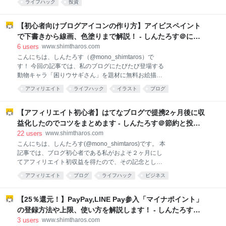
S&P500インデックスファンド 楽天・全米株式インデ
ライフハック
投資
す！ ・トライオートETFの実績と設定が知りたい ・自
ックスファンド おすすめの投資信託~ハイリターン編~
動売買に興味がある ・ほったらかしで本当に儲かる
iF
の？ と疑問にお持ちの方は、ぜひ資産運用の参考にし
【初心者向けブログアイコンの作り方】アイビスペイント
てみてくださいね！ トライオートETF第２週目のはじ
で下書きから線画、色塗りまで解説！ - しんたろす＠にわ
まり('ω')ノ トライオートETFとは チャート画面で見る
かモノブログ
6
users
www.shimtharos.com
自動売買 トライオートETF運用実績公開 トライオート
こんにちは、しんたろす（@mono_shimtaros）で
ETFの運用設定＆投資戦略 銘柄は「ナスダック100ト
す！ 今回の記事では、私のブログにたびたび登場する
リプル」 自動売買セレクト｢ヘッジャー｣ 証拠金維持率
動物キャラ「困りウサギさん」を題材に無料お絵描き
は1000％以上をキープ 下落時には買い増しする ロス
アプリ「ibis paint(アイビスペイント)」で作る初心者
カットに学ぶ注意点と教訓 資金管理を徹底せよ ロスカ
アフィリエイト
ライフハック
イラスト
ブログ
向けのブログアイコンの作り方について解説していき
ットするとこうなります トライオートETFとは インヴ
たいと思います。 本記事の狙い ✔ibis paint（アイビス
ァ
ペイント）でブログアイコンを作りたい ✔簡単なブロ
【アフィリエイト初心者】はてなブログで提携2ヶ月後に収
グアイコンの作り方を画像付で教えて欲しい ✔ブログ
益化したのでコツをまとめます - しんたろす＠節約と投資
初心者だけど目立つブログアイコンにしたい ✔スマホ
とお金ブログ
22
users
www.shimtharos.com
で簡単にブログアイコンを作りたい と気になっている
こんにちは、しんたろす(@mono_shimtaros)です。 本
方は、本記事を参考にお絵描きを通じた自分らしいブ
記事では、ブログ初心者である私がおよそ２ヶ月にし
ログアイコンづくりに挑戦してみましょう！！ わてが
てアフィリエイト初収益を得たので、その記念として
題材とは恥ずかしいだで('ω') ブログ初心者にも優しい
戦略・コツをまとめたいと思います。 本記事の狙い ✔
無料お絵描きアプリ「アイビスペイント」 【使い方解
アフィリエイト
ブログ
ライフハック
ビジネス
アフィリエイトに興味がある ✔アフィリエイト始めた
説】ブログのアイコンの作り方を解説します まずはノ
けど全く稼げない ✔収益化のコツを教えて ✔どのASP
ートに下書きをし
を使えばいいか分からない という方はぜひ今回の記事
【25％還元！】PayPay,LINE Pay参入「マイナポイント」
を参考にしてみて下さい。 それではいってみよう('ω')
の登録方法や上限、使い方を解説します！ - しんたろす＠
ノ アフィリエイト初収益時のブログ状況 収益化できた
にわかモノブログ
3
users
www.shimtharos.com
おすすめASP クリック数と収益額 提携から収益化まで