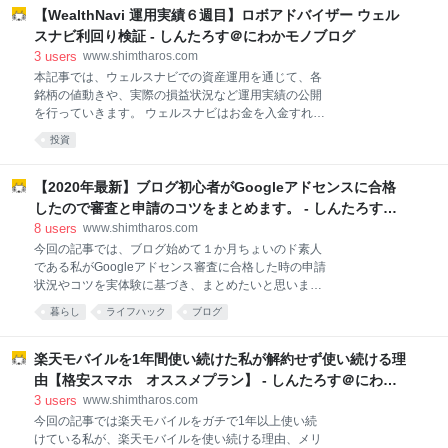
するコロナウイルスは7種類確認
聞かれる内容について 調査して何に使われるの？ イン
【WealthNavi 運用実績６週目】ロボアドバイザー ウェル
ターネット回答が断然おすすめ！ いつから調査する
スナビ利回り検証 - しんたろす＠にわかモノブログ
の？ 国勢調査員の仕事や給与報酬について どうやって
3
users
www.shimtharos.com
選ばれるの？身分は？ 給料は報酬という名で支給 国勢
本記事では、ウェルスナビでの資産運用を通じて、各
調査員はうざい？拒否できる？ 各種届出との整合性に
銘柄の値動きや、実際の損益状況など運用実績の公開
ついて 国勢調査はコロナで中止？ 国勢調査まとめ 国
を行っていきます。 ウェルスナビはお金を入金すれ
勢調査とは、何年ごとに実施？ 国内の人口や世帯の実
ば、利用者のリスク許容度に応じた最適なポートフォ
態を明らかにするために行われる、国にとって最も重
投資
リオを自動で組み、自動買付、資産運用をサポートし
要な統計調査です。5年に1回（西暦の下1桁が「5」ま
てくれるサービスです。 これから資産運用を考えてい
たは「０」のつく年）行われる調査で、簡易調査と
る方や投資に興味はあるけど不安な方、裁量取引に疲
【2020年最新】ブログ初心者がGoogleアドセンスに合格
れた方はぜひ参考にしてみてください！ ウエルスナビ
したので審査と申請のコツをまとめます。 - しんたろす＠
利回り検証第６週目だで。 ウェルスナビとは ウェルス
にわかモノブログ
8
users
www.shimtharos.com
ナビの運用実績公開 リスク許容度について ウェルスナ
今回の記事では、ブログ始めて１か月ちょいのド素人
ビの投資銘柄について 注目ポイント ウェルスナビとは
である私がGoogleアドセンス審査に合格した時の申請
ウェルスナビは利用者のリスク許容度に応じて最適な
状況やコツを実体験に基づき、まとめたいと思いま
ポートフォリオを提案し、自動分散投資を行ってくれ
す。 本記事の狙い ✔Googleアドセンスに申請を考え
る資産運用サービスです。 WealthNavi(ウェルスナビ)
暮らし
ライフハック
ブログ
てる ✔すでに申請してるけど審査が通らない ✔申請の
公式サイト ウェルスナビの運用実績公開 2020年1月か
タイミングやコツを知りたい ✔合格した時の状況を教
ら開始したウェルスナビについて、損益状況
えてほしい という方はぜひこの記事を読んでみて下さ
楽天モバイルを1年間使い続けた私が解約せず使い続ける理
い。 「一発で合格！」という甘～い記事ではありませ
由【格安スマホ オススメプラン】 - しんたろす＠にわか
んが、実際に合格するまでのある意味でリアル、等身
モノブログ
3
users
www.shimtharos.com
大な状況というのを赤裸々に綴っていますので、参考
今回の記事では楽天モバイルをガチで1年以上使い続
にしてみて下さいね( ;∀;) Googleアドセンス合格時の
けている私が、楽天モバイルを使い続ける理由、メリ
ブログ状況 Googleアドセンス申請回数 はてなブログ