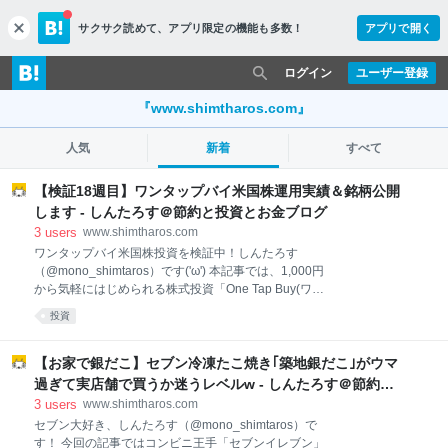
サクサク読めて、
アプリ限定の機能も多数！
アプリで開く
c
l
o
ログイン
ユーザー登録
s
e
『www.shimtharos.com』
人気
新着
すべて
【検証18週目】ワンタップバイ米国株運用実績＆銘柄公開
します - しんたろす＠節約と投資とお金ブログ
3
users
www.shimtharos.com
ワンタップバイ米国株投資を検証中！しんたろす
（@mono_shimtaros）です('ω') 本記事では、1,000円
から気軽にはじめられる株式投資「One Tap Buy(ワン
タップバイ)」の運用実績や保有銘柄について、ブログ
投資
で公開していきたいと思います。 本記事の狙い ・ワン
タップバイの運用実績が見たい ・少額で株の勉強をし
てみたい ・スマホで手間をかけずに投資したい ・米国
【お家で銀だこ】セブン冷凍たこ焼き｢築地銀だこ｣がウマ
株の保有銘柄を見てみたい という方はぜひ参考にして
過ぎて実店舗で買うか迷うレベルw - しんたろす＠節約と
みて下さいね！ それではいってみよう('ω')ノ スマホ証
投資とお金ブログ
3
users
www.shimtharos.com
券ワンタップバイの評判 ワンタップバイ投資ルール ど
セブン大好き、しんたろす（@mono_shimtaros）で
れくらい儲かったの？運用実績を公開 資産評価額と損
す！ 今回の記事ではコンビニ王手「セブンイレブン」