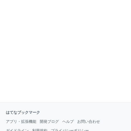
認してから、今回の記事をお読みください。 できれば
のルール付け リンクするキーワード 時制 繰り返し使
もっとやさしく解説したい 事例問題も解説も今回の事
用されている言葉 平成29年度（2017年度）の解答解
例で4事例目となりました。 中小企業診断士の２次試
説が掲載されている書籍 ＴＡＣ ふぞろい 事例問題攻
験を勉強中、勉強したことがある方にとっては、内容
略マスター 本日のまとめ まずは昨日までの事例Ⅰの記
が理解できると思いますが
事は下記です。 「２次試験対策 事例Ⅰ まずは設問解
釈」「２次試験対策 事例Ⅰ H２９年度設問解釈やってみ
た」「２次試験対策 事例Ⅰ ルーティン」 いよいよ２次
試験の事例Ⅰの与件文の読みに入って行きます。 段落番
号をふる。１２３...もしくは①②③… 全体のボリュー
ムを確認する、設問解釈と事例問題ルーティンを行っ
た上で、 与件文を読み大枠把握・与件分析の工程に移
ります。 H２９年度試験事例Ⅰ 与件文 平成29年度試験
事例Ⅰを
はてなブックマーク
アプリ・拡張機能
開発ブログ
ヘルプ
お問い合わせ
ガイドライン
利用規約
プライバシーポリシー