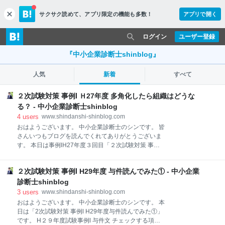
サクサク読めて、
アプリ限定の機能も多数！
アプリで開く
c
l
o
ログイン
ユーザー登録
s
e
『中小企業診断士shinblog』
人気
新着
すべて
２次試験対策 事例Ⅰ Ｈ27年度 多角化したら組織はどうな
る？ - 中小企業診断士shinblog
4
users
www.shindanshi-shinblog.com
おはようございます。 中小企業診断士のシンです。 皆
さんいつもブログを読んでくれてありがとうございま
す。 本日は事例ⅠH27年度３回目「２次試験対策 事例Ⅰ
Ｈ27年度 多角化したら組織はどうなる？」です。 で
きればもっとやさしく解説したい ただなんとなく事例
２次試験対策 事例Ⅰ H29年度 与件読んでみた① - 中小企業
問題を解くのを辞める 新市場開拓もいばらの道 言葉の
トラップ 「また」 アンゾフの成長ベクトル 問題に対
診断士shinblog
応した書籍紹介 本日のまとめ まずは過去記事です。
3
users
www.shindanshi-shinblog.com
「２次試験対策 事例Ⅰ Ｈ27年度 何が本業かわかりづら
おはようございます。 中小企業診断士のシンです。 本
いＡ社」「２次試験対策 事例Ⅰ Ｈ27年度 コア技術の意
日は「2次試験対策 事例Ⅰ H29年度与件読んでみた①」
味」は下記です。 設問解釈と与件文前半はこちらで確
です。 H２９年度試験事例Ⅰ 与件文 チェックする項目