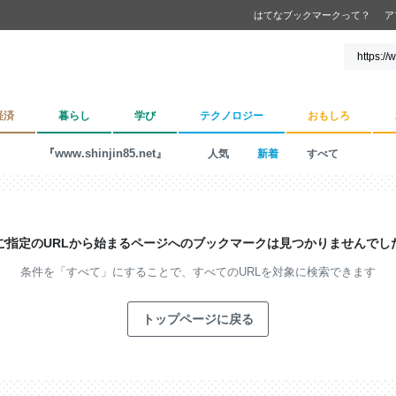
はてなブックマークって？
ア
経済
暮らし
学び
テクノロジー
おもしろ
『www.shinjin85.net』
人気
新着
すべて
ご指定のURLから始まるページへの
ブックマークは見つかりませんでし
条件を「すべて」にすることで、
すべてのURLを対象に検索できます
トップページに戻る