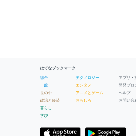
はてなブックマーク
総合
テクノロジー
アプリ・
一般
エンタメ
開発ブロ
世の中
アニメとゲーム
ヘルプ
政治と経済
おもしろ
お問い合
暮らし
学び