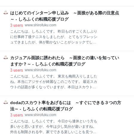
そこまで気にされないことの方が多いです。 しかし、
の転職求人倍率レポートが発表されましたが、コロナ
6カ月過ぎてしまうと、特に若い人の場合、なぜこん
の影響がついに出てきた感じです。今日は転職市場の
なに間が空いているのだろうと思われることの方が多
はじめてのインターン申し込み ～面接がある際の注意点
アップデートと注意点について書いてみます。 １．
いです。 さらに１年を過ぎてしまうと、何か特別の理
doda転職求人倍率レポート（2020年6月分）より ２．
～ - しろふくの転職応援ブログ
由（育児や介護等）が記載されてない場合、応募者に
転職時期について迷っている方へ ３．転職活動の際の
3
users
www.shirofuku.com
問題があ
注意点２つ １．doda転職求人倍率レポート（2020年6
こんにちは、しろふくです。 昨日ものすごく久しぶり
月分）より 以下は、毎月dodaが発表している求人倍
に仕事終了後テニスをしましたが、 とてもリフレッシ
率のグラフです。 一番右が６月のデータになります。
ュできましたが、体が動かないことがショックでし
青が転職希望者数で、こちらは６月になって２割ほど
た。 リモートワークって体力が落ちるものですね。。
増加したそうです。 黄緑が求人数ですが、こちらは微
さて本日ですが、私は転職の方向けのお手伝いが多い
増したものの、結局転職希望者数の大幅な増加によ
カジュアル面談に誘われたら ～面接との違いを知ってい
のですが、学生さん向けのサポートも実施していま
り、求人倍率が1.66倍になっています。 今まで求人倍
す。 今回はインターンの面接について書いてみます。
ますか？～ - しろふくの転職応援ブログ
率は2.5倍くらいで、先月２倍くらい
１．夏休み向けインターン開始 ２．インターンに向け
3
users
www.shirofuku.com
準備すること ３．面接での注意点 １．夏休み向けイン
こんにちは、しろふくです。 東京も梅雨入りしました
ターン開始 ７月に入ると、大学３年生、大学院１年生
ね。本当にアジサイが綺麗なこのごろです。 最近スカ
向けに、夏休みの時期を利用したインターンの申し込
ウトの話題が多くなっていますが、本日はスカウトの
みが始まります。早いところはもう締め切っているも
後に設定されることの多い「カジュアル面談」につい
のもありますが、まだまだ申し込みは可能です。 通常
て書いてみようと思います。 １．カジュアル面談と
は大学のキャリアセンターから、インターンに関する
dodaのスカウト率をあげるには ～すぐにできる３つの方
は、面接との違い ２．カジュアル面談での注意点 ３．
説明会が実施されたりしますが、そこではほぼ100％
カジュアル面談の後の流れ １．カジュアル面談とは、
法～ - しろふくの転職応援ブログ
リクナビ、マイナビのサイトをを教えてくれます。あ
面接との違い カジュアル面談とは、求人に応募するか
3
users
www.shirofuku.com
とは自分で興
どうかを決めていない状態で、転職希望者と企業がお
こんにちは、しろふくです。 今日から連休という方も
互いを知る機会として設けられる、話し合いの機会で
多いかと思いますが、今年は少し気分が違いますね。
す。 スカウトメールの際に、「よろしければカジュア
外出も制限される中、家でできる楽しいことを見つけ