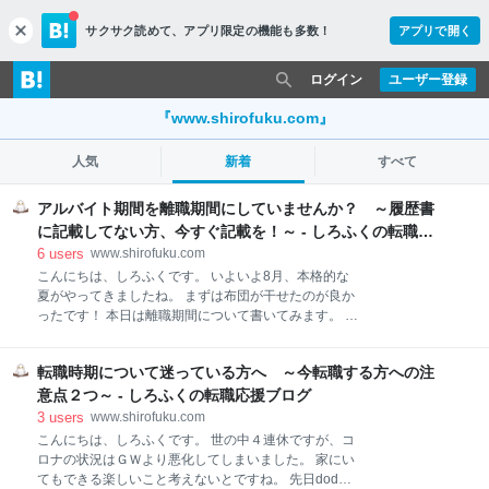
サクサク読めて、
アプリ限定の機能も多数！
アプリで開く
c
l
o
ログイン
ユーザー登録
s
e
『www.shirofuku.com』
人気
新着
すべて
アルバイト期間を離職期間にしていませんか？ ～履歴書
に記載してない方、今すぐ記載を！～ - しろふくの転職応
援ブログ
6
users
www.shirofuku.com
こんにちは、しろふくです。 いよいよ8月、本格的な
夏がやってきましたね。 まずは布団が干せたのが良か
ったです！ 本日は離職期間について書いてみます。 先
週アルバイト期間を離職期間にしていた方がいたの
で、そのお話も。 １．一般的な離職期間の話 ２．今年
転職時期について迷っている方へ ～今転職する方への注
（2020）の場合 ３．アルバイト期間＝離職期間では
ない １．一般的な離職期間の話 一般的には転職は在職
意点２つ～ - しろふくの転職応援ブログ
中にした方が有利と言われておりますが、そうはいっ
3
users
www.shirofuku.com
ても在職中に転職先を見つけられない場合もありま
こんにちは、しろふくです。 世の中４連休ですが、コ
す。 その場合、履歴書に空白の期間ができてしまうの
ロナの状況はＧＷより悪化してしまいました。 家にい
ですが、3カ月以内なら全く問題なし、6カ月以内でも
てもできる楽しいこと考えないとですね。 先日doda