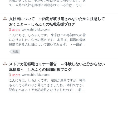
の暖かさでした、寒がりの私は本当に助かります。 さ
ていただいてからでないと、仕事の相談ができないか
て、４月の入社を目標に活動されている方は、そろそ
らです。 研修では、この心理職の方々は相談者と普段
ろ内定が出てくる頃かと思います。本日は内定をもら
どういうコミュニケーションをしているのか、またキ
った際の対応について、知っておいた方が良いことを
ャリアコンサルタントが過去にうつ病の方と関わる際
入社日について ～内定が取り消されないために注意して
書いてみます。 １．内定通知書をもらったらまずやる
の技法について学びました。 コミュニケーションにお
こと ２．交渉できること、できないこと ３．紹介会社
おくこと～ - しろふくの転職応援ブログ
いては、とにかく傾聴し、共感する事。キャリアコン
を通している場合と通していない場合 １．内定通知書
3
users
www.shirofuku.com
サルティングの場
をもらったらまずやること 内定の条件については内定
こんにちは、しろふくです。 東京はこの冬初めての雪
通知書にて書面で伝えられますが、このとき不明な点
になりました。久々の寒さです。 本日は、転職の最終
について確認します。 基本的に ・基本給と賞与がそれ
段階である入社日について書いてみます。 ・一般的な
ぞれいくらなのか ・賞与の支払れる時期や条件 ・成功
入社日までの時間 ・少し長めに必要な場合 ・退職交渉
転職
報酬などになっている場合、その支払われる条件 ・時
がうまくいかない場合 一般的な入社時期までの時間 一
間外手当、基本給に〇〇時間まで含まれる等 などが書
般的には、今いる会社へ退職願を出す必要があり、そ
かれているはずなので、不明な場合は問い合わせて記
れは退職したい日の１カ月前であるという会社が多い
ストアカ初転職セミナー報告 ～体験しないと分からない
載してもらいます。 会社に入ってから詳細を知り後悔
です。これは会社毎に、就業規則で定められておりま
幸福感～ - しろふくの転職応援ブログ
する
すので、確認してみてください。２週間であったり、
3
users
www.shirofuku.com
２カ月であったりする会社もあるようですので、こち
こんにちは、しろふくです。 湿気が最高ですが、梅雨
らは確認必須です。 １カ月の場合ですと、退職日が３
もそろそろ終わりが見えてきましたね。 本日ですが、
月末という場合、２月末までに退職願を提出する必要
記念すべきストアカ記念日となりましたので、ご報告
があります。となると内定は２月末までに頂く必要が
します。 先日のブログにて「セミナーをやることに決
あるのです。 退職願を提出した際、まず聞かれること
めました」報告をした私です。 www.shirofuku.com そ
は、「次の会社は決まっているのか」「入社日はいつ
の後２週間あまり、お申込みのないまま開催日が近づ
なのか」の２つです。そして、その次の質問は、「そ
いたある日。 借りた部屋のキャンセル料を確認しよう
の入社日はずら
とパソコンを立ち上げたその時、なんとお申込みのメ