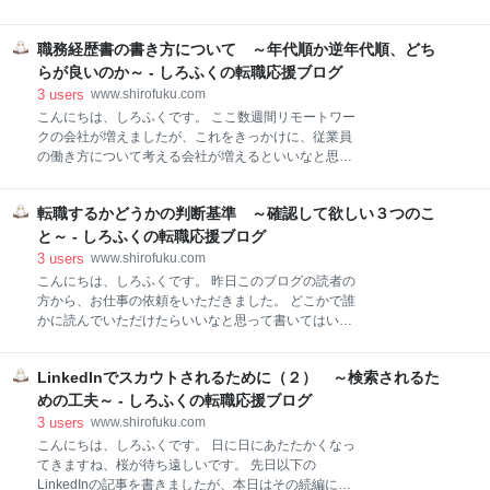
ル面談をしませんか」という風に、お誘いを受けられ
ることにします。 さて、本日は利用されている方も多
た方もいらっしゃるかと思います。 カジュアル面談と
いdodaについて、スカウトされやすくなる方法につい
通常の面接の最大の違いは、カジュアル面談は「選考
職務経歴書の書き方について ～年代順か逆年代順、どち
て書いてみます。 １．dodaにまだ登録されてない方
ではない」ことです。 そもそも応募するかどうかを決
へ ２．スカウト率を上げるには １．dodaにまだ登録
らが良いのか～ - しろふくの転職応援ブログ
めていないので、話を聞いてみてから、やっぱり応募
されていない方へ さて、doda（デューダ）ですが、
3
users
www.shirofuku.com
しません、とな
転職されようとしている方はご存じかもしれません
こんにちは、しろふくです。 ここ数週間リモートワー
が、パーソルキャリア（旧インテリジェンス）が運営
クの会社が増えましたが、これをきっかけに、従業員
する転職情報サイトです。 doda.jp 強い業界としてIT
の働き方について考える会社が増えるといいなと思っ
が挙げられていますが、私の感覚では業界に関わらず
ています。 さて、本日ですが、職務経歴書の職務経歴
大量の求人が掲載されています。 また平均年齢として
の書き方についてです。 職務経歴書の書き方について
は、登録者に若い方が多いです。20代後半から30代の
転職するかどうかの判断基準 ～確認して欲しい３つのこ
相談を受ける場合、年代順か逆年代順か、どちらで書
方が多い印象です。 もしあなたがこの年代であれば、
くべきかの相談を受けることが多いです。 １．職務経
と～ - しろふくの転職応援ブログ
今すぐ登録することをお勧めします。 リ
歴書の書き方の３パターン 職務経歴書の書き方につい
3
users
www.shirofuku.com
ては、次の３つが知られています。 １）年代順：新卒
こんにちは、しろふくです。 昨日このブログの読者の
の会社を最初に、その後転職した順番に年代順に書い
方から、お仕事の依頼をいただきました。 どこかで誰
ていく方法 ２）逆年代順：現在就業中または直近の会
かに読んでいただけたらいいなと思って書いてはいる
社を最初に、その前の会社を次に逆年代順に書いてい
ものの、 実際にお知らせいただけると本当に嬉しいも
く方法 ３）職種別：仕事の内容で分類して書く方法 営
のです（泣） さて、本日は現在転職しようか迷ってい
業職、事務職、など職種で分類し、その分類の中でさ
LinkedInでスカウトされるために（２） ～検索されるた
る方へ、考え方のヒントをお伝えします。 １．この職
らに、年代順か逆年代順に書いていきます。 ２．どの
場で得られたものは何か ２．今後この職場で得られる
めの工夫～ - しろふくの転職応援ブログ
パターンで書くのが良いのか さて、上記３パターンに
ものはないか ３．次にやりたいことが決まっているか
3
users
www.shirofuku.com
ついて、ど
１．この職場で得られたものは何か この職場を選んだ
こんにちは、しろふくです。 日に日にあたたかくなっ
ときと、今の状態を比べてみて、入社する前に想像し
てきますね、桜が待ち遠しいです。 先日以下の
た状態がどこまで達成できているでしょうか。 なぜこ
LinkedInの記事を書きましたが、本日はその続編にな