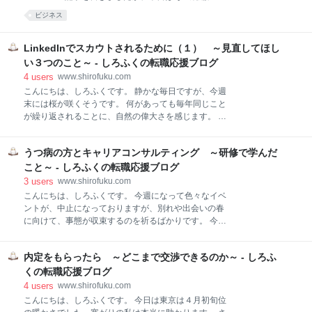
の職場を選んだのかについては、「他に受かったとこ
ります。 １．分かりやすい職種名をつけているか ２．
ビジネス
ろがなかった」など他の選択肢がなくて、という方も
スキルを入力しているか ３．英文プロフィールを入力
いらっしゃるかもしれません。 でも、この職場に応募
しているか 先日の記事はこちらです。初めての方、こ
した時点で、他の応募していない沢山の仕事よりも、
ちらからどうぞ。 www.shirofuku.com １．分かりやす
LinkedInでスカウトされるために（１） ～見直してほし
魅力を感じていたはずです。それはいったい何だった
い職種名をつけているか LinkedInのアカウントを作成
い３つのこと～ - しろふくの転職応援ブログ
のでしょう
し、職歴を登録する際に気を付けて欲しいことですが
4
users
www.shirofuku.com
「職種、または役職」の欄について、貴方の仕事が一
こんにちは、しろふくです。 静かな毎日ですが、今週
目で分かるタイトルになっているか、今一度確認して
末には桜が咲くそうです。 何があっても毎年同じこと
みてください。 リクルーターは、色々な検索手法で、
が繰り返されることに、自然の偉大さを感じます。 さ
１日に何百人もの履歴書を見ています。 その中で検索
て、本日はすでにアカウントを持っている方も多いか
結果の画面だけで（個人の詳細画面に行く前に）、興
もしれないLinkedInですが、 私も人を探す際に検索
味を持ってクリックしてもらうには、職種名にもアピ
うつ病の方とキャリアコンサルティング ～研修で学んだ
し、スカウトすることがあります。 初めての方のため
ールが必要です。 例えば、「アカ
に一言でいうと、世界最大級のビジネス特化型SNS、
こと～ - しろふくの転職応援ブログ
公開履歴書のデータベースのようなものです。 本日
3
users
www.shirofuku.com
は、どうすればスカウトされやすくなるのか、につい
こんにちは、しろふくです。 今週になって色々なイベ
てお話します。 本当に基本のき、なので、LinkedIn初
ントが、中止になっておりますが、別れや出会いの春
心者の方向けです。 スカウトをされたい場合に、やっ
に向けて、事態が収束するのを祈るばかりです。 今日
ていただきたいこととして、 １．写真を入れる ２．職
は、先日うつ病の方へのキャリアコンサルティングの
務経歴を詳しく書く ３．定期的にアップデートする が
研修に参加したので、その学びを共有させて頂きま
あります。それぞれ見ていきます。 １．写真を入れる
内定をもらったら ～どこまで交渉できるのか～ - しろふ
す。 １．心理職の方のコミュニケーション技法 ２．キ
これはリクルーターとしてスカウトする側にも言われ
ャリアコンサルティング時の注意点 ３．研修を受けた
くの転職応援ブログ
ることですが、写真を入れるだけで人間は
感想 １．心理職の方のコミュニケーション技法 基本的
4
users
www.shirofuku.com
にはうつ病が疑われる場合、臨床心理士、産業カウン
こんにちは、しろふくです。 今日は東京は４月初旬位
セラーなど心理専門職に繋ぎます。まずは病気を治し