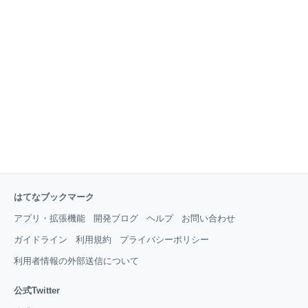
ールが！！ （えーどこの馬の骨かわからない私に申し
込んでくれる方がいる！） もうこれは狂喜乱舞でし
た、はい。 実際のセミナー そして、セミナーですが、
15分前に来ていただいたので、お待たせするのも申し
訳なく、時間より早く始めることに。 自己紹介も一人
だし、ワークも一人だし、どんどん時間が過ぎてい
き、私も緊張していて早口なのもあり、予定時間の半
分で全部の内容が終わってしまいました・・・
はてなブックマーク
アプリ・拡張機能
開発ブログ
ヘルプ
お問い合わせ
ガイドライン
利用規約
プライバシーポリシー
利用者情報の外部送信について
公式Twitter