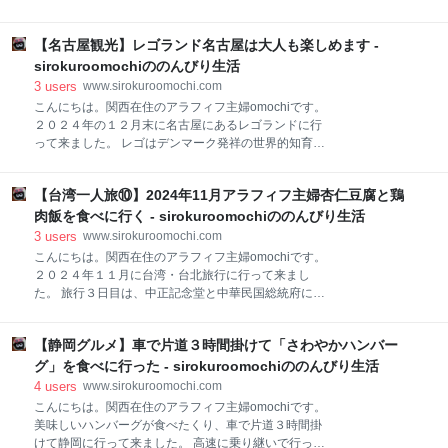
急「はるか」で行きました。安定のキティちゃんコラ
０選」にも選ばれ、しだれ桜、ソメイヨシノ、八重桜
ボです。 今回もチケットレス特急券を、スマホから予
など約７００本の桜が咲いています。 醍醐寺は、８74
約しました。 紙のチケットに交換する必要はなく、も
【名古屋観光】レゴランド名古屋は大人も楽しめます -
年に弘法大師空海の孫弟子である聖宝（しょうぼう）
し提示を求められたら、スマホの画面を見せれば良い
によって開かれた真言宗のお寺で、世界文化遺産に認
sirokuroomochiののんびり生活
そうです。 関西国際空港⇒中国東方航空 関空に着きま
定されています。 入口の総門です。 総門前の桜も満開
3
users
www.sirokuroomochi.com
した〜
で、本当に美しい。この日は天気も良く、お花見日和
こんにちは。関西在住のアラフィフ主婦omochiです。
でした。 醍醐寺はとても広い敷地で、大きく3つのエ
２０２４年の１２月末に名古屋にあるレゴランドに行
リアに分かれています。 三宝院エリア 伽藍エリア 霊
って来ました。 レゴはデンマーク発祥の世界的知育玩
宝館エリア 参拝料は1エリア￥８００で、３つとも行
具で、プラスティック製のブロックを組み立てて遊ぶ
くと￥１，８００です。 せっかくなので、omochiは
玩具です。男の子なら一度は遊んだことがあると思い
３箇所共参拝しました。 三宝院エリア 三宝院は、１１
【台湾一人旅⑩】2024年11月アラフィフ主婦杏仁豆腐と鶏
ます。 家の子も小さな頃からレゴが大好きで、沢山の
１５年に醍醐寺第１４座主によって創建されました。
種類のレゴを持っています。大人になった今でも自分
肉飯を食べに行く - sirokuroomochiののんびり生活
以来醍醐寺座主の本坊として、醍醐寺の中核を担
の給料で買うほど、レゴファンなのです。 今回は、子
3
users
www.sirokuroomochi.com
どものたっての希望で、レゴランド名古屋に行って来
こんにちは。関西在住のアラフィフ主婦omochiです。
ました。 時計もレゴ、人形も鶏もレゴで出来ていま
２０２４年１１月に台湾・台北旅行に行って来まし
す。 今回の入場チケットは、KLooKというチケット予
た。 旅行３日目は、中正記念堂と中華民国総統府に行
約サイトで購入しました。 チケットは日によって価格
って蒋介石の功績を知り、総統府のモダンな建物を堪
が変動して、週末や休日は平日よりお高いですが、
能しました。その様子はこちらからどうぞ。
KLooKで事前購入すると少し安く購入できます。 １２
【静岡グルメ】車で片道３時間掛けて「さわやかハンバー
www.sirokuroomochi.com 今回はその続きで、西門町
月末で大人￥６，７００でした。 スマホにバーコード
に杏仁豆腐を食べに行き、寧夏夜市で鶏肉飯を食べた
グ」を食べに行った - sirokuroomochiののんびり生活
が送られてくるので、入場口でバーコードを見せて入
様子を紹介します。 于記杏仁豆腐 歩き疲れて休憩した
4
users
www.sirokuroomochi.com
場で
くなったので、大好きな杏仁豆腐を食べに行きまし
こんにちは。関西在住のアラフィフ主婦omochiです。
た。MRT西門駅から徒歩すぐなので、アクセスしやす
美味しいハンバーグが食べたくり、車で片道３時間掛
いです。 メニュー 杏仁豆腐の他に杏仁かき氷・杏仁ア
けて静岡に行って来ました。 高速に乗り継いで行った