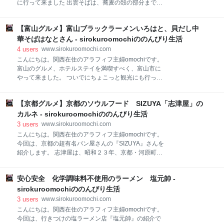
に行って来ました 出雲そばは、蕎麦の殻の部分まで挽
２００ 営業時間 ７：００～１０：００ ダイニングは
き込んでそば粉を作るため、蕎麦の香りが高く、風味
とても広く天井も高くて、ゆったりのんびり食事が出
が良いのが特徴です そんな出雲蕎麦の中でも、羽根屋
来ました。 席数もかなりあるので、満席で入れないっ
【富山グルメ】富山ブラックラーメンいろはと、貝だし中
さんは、江戸時代末期の創業で、「献上そば」の老舗
て事は無いと思います。 ビュッフェメニュー ビュフェ
です 出雲に行ったら、絶対羽根屋さんの蕎麦が食べた
華そばはなとさん - sirokuroomochiののんびり生活
は品数も多くて、和・洋・中い
い！と思っていました 羽根屋さんは、３店舗あって、
4
users
www.sirokuroomochi.com
献上そば羽根屋 本店 献上そば羽根屋 出雲文化伝承
こんにちは。関西在住のアラフィフ主婦omochiです。
館店 献上そば羽根屋 大津店 があります どのお店も
富山のグルメ、ホテルステイを満喫すべく、富山市に
行列が出来る人気店なのですが、今回は車で行ったの
やって来ました。 ついでにちょこっと観光にも行って
で、駐車場の広い出雲文化伝承館店に行きました 出雲
来ました。（ほぼグルメメインなので） その様子は、
伝承館の中にあって、最初何処にあるの？と迷ってし
こちらの記事からどうぞ。 www.sirokuroomochi.com
まいましたが、立て札に沿って行けました メニュー 天
【京都グルメ】京都のソウルフード SIZUYA「志津屋」の
今回は、富山グルメの代名詞。ブラックラーメンと美
麩羅蕎麦や山かけ蕎麦、ざるそばなどいろいろな蕎
味しかった貝出汁ラーメンの紹介です。 まずは、富山
カルネ - sirokuroomochiののんびり生活
麦、定食があります 今回食べたもの 三色割子そば
ブラックラーメン 麺家いろはさん 富山駅前CiC店
3
users
www.sirokuroomochi.com
￥１
富山ブラックラーメンの超有名店です。 場所 富山駅前
こんにちは。関西在住のアラフィフ主婦omochiです。
のCiCと言うビルの地下１階にあります。 ブラックラ
今回は、京都の超有名パン屋さんの『SIZUYA』さんを
ーメン発祥店の「大喜」さんと、どちらにするか迷っ
紹介します。 志津屋は、昭和２３年、京都・河原町に
たんですが、大喜さんは、かなりしょっぱいとのレビ
誕生しました。 創業７４年の老舗です。京都は、昔な
ューがあったので、いろはさんにしました。 アラフィ
がらの老舗が多いので、あまり珍しくないかもしれま
フなので、塩分取り過ぎはね～～～。と言うことで
安心安全 化学調味料不使用のラーメン 塩元帥 -
せんが、老舗店ですよね～。 本店は、京都市右京区に
す。 メニュー 今回は、富山ブラック 味玉ラーメン
あって、店舗は、京都内計２１店舗あります。 志津屋
sirokuroomochiののんびり生活
（並）￥９８０ スープは、本
の店名は、創業者の奥さんの「志津子」さんから取ら
3
users
www.sirokuroomochi.com
れているそうです。 奥さんの名前から店名を決めるな
こんにちは。関西在住のアラフィフ主婦omochiです。
んて、愛妻家だったのかな。 SIZUYAで一番有名なパ
今回は、行きつけの塩ラーメン店『塩元帥』の紹介で