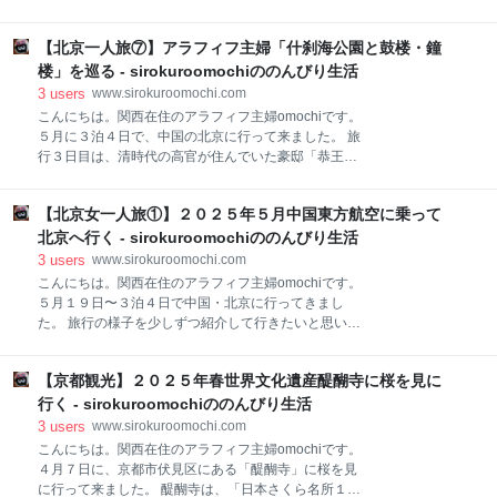
プンキッチンになっていて、ラーメンが出来るところ
ン「まるイ十二番丁店」の紹介です。 和歌山ラーメン
が見られます。 びっくりしたのが剥き出しの天井。こ
の人気店「まるイ十二番丁店」は、ビルの一階に店舗
れからまだ工事するのかな？このままの方がカッコい
【北京一人旅⑦】アラフィフ主婦「什刹海公園と鼓楼・鐘
があって、少し分かりのにくい場所にあります。 ネギ
いのかな。 メニューです ラーメンとつけ麺があって、
がたっぷり入っていることが特徴で、一般的な和歌山
楼」を巡る - sirokuroomochiののんびり生活
味は味噌と醤油があります。千ちゃんラーメンという
ラーメンとは少し違ったラーメンでした。 お店の外に
3
users
www.sirokuroomochi.com
のも
は、持ち帰りのメニューなどが書かれていました。 平
こんにちは。関西在住のアラフィフ主婦omochiです。
日の１３時頃に行ったのですが、並ばずすぐに入れま
５月に３泊４日で、中国の北京に行って来ました。 旅
した。 店内は広くて、カウンター席とテーブル席があ
行３日目は、清時代の高官が住んでいた豪邸「恭王
り、３０人くらいは入れます。 メニューはこちら。 ラ
府」に行きました。 www.sirokuroomochi.com 今回
ーメンとピリ辛ラーメン、スタミナラーメンがあり、
は、恭王府観光後に行った、「什刹海公園と鼓楼、鐘
セットメニューもありました。 焼き飯は週末のみのメ
【北京女一人旅①】２０２５年５月中国東方航空に乗って
楼」の様子を紹介します。 什刹海公園 什刹海は前海・
ニューだそうです。 ラーメン ￥９５０ omochiが注
后海・西海の３つからなり、元時代には、北京と江南
北京へ行く - sirokuroomochiののんびり生活
文したラーメン。 山盛りのネギが入ったラーメンで
地区とを結ぶ水運の拠点だったそうです。 現在、前海
3
users
www.sirokuroomochi.com
の周辺に造られた公園を什刹海公園といいます。 お腹
こんにちは。関西在住のアラフィフ主婦omochiです。
が空いたので、まずは腹ごしらえ。 暑かったので、ア
５月１９日〜３泊４日で中国・北京に行ってきまし
イスコーヒーとジャージャー麺を注文しました。 店員
た。 旅行の様子を少しずつ紹介して行きたいと思いま
さんに英語が通じず困っていると（アイスコーヒーに
すので、読んで頂けたら嬉しいです。 旅行中は元気に
したかった）、お客さんの中に英語が話せる人がいて
観光していたのですが、帰国の飛行機に乗っていると
通訳してくださいました。本当に有り難かったです。
【京都観光】２０２５年春世界文化遺産醍醐寺に桜を見に
きから気分が悪くなり、帰宅後病院に行ったら、なん
アイスコーヒーは、味は美味しかったのですが、ぬる
とコ◯ナでした〜。初めて感染しました😢 今、東南ア
行く - sirokuroomochiののんびり生活
かったです。 中国では、冷えた飲み物
ジア・中国ではコ◯ナの患者さんが増えているそう
3
users
www.sirokuroomochi.com
で、行かれる方は気をつけて下さい。 今回は、最寄り
こんにちは。関西在住のアラフィフ主婦omochiです。
の駅から北京のホテルまでの様子を紹介します。 京都
４月７日に、京都市伏見区にある「醍醐寺」に桜を見
駅⇒関西国際空港 京都駅から関西国際空港までは、特
に行って来ました。 醍醐寺は、「日本さくら名所１０