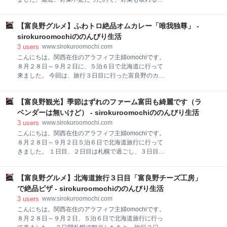
で、一個一個箱に入って来ました。箱もシンプルでカ
鍋にしようと、しゃぶしゃぶビュッフェのお店「旬菜
ッコイイ。 お鍋の紹介 まずは、欲しかったケトル。
しゃぶ重」に行って来ました。 しゃぶ重は、クリエイ
２．３L 通常価格￥５，５００ 琺瑯ケトルは熱伝導
【富良野グルメ】ふわトロ絶品オムカレー「唯我独尊」 -
ト・レストランツ・ホールディングスが経営するチェ
がいいので、お湯が早く沸くそうです。 家は年中麦茶
ーン店で、イオンなど商業施設でよく見かけます。 し
sirokuroomochiののんびり生活
なので（子供が麦茶しか飲まない）、麦茶作りに良さ
ゃぶしゃぶコースは何種類かあって、豚肉のみや豚と
3
users
www.sirokuroomochi.com
牛が両方食べられたり、好みのコースが選べます。 今
こんにちは。関西在住のアラフィフ主婦omochiです。
回は、ランチタイムのお手軽コース＋寿司食べ放題に
８月２８日～９月２日に、５泊６日で北海道に行って
しました。（ランチとディナーで値段が違います） 一
来ました。 今回は、旅行３日目に行った富良野のカレ
人￥１，４２８＋￥４４０（税込み）です。 しゃぶし
ー屋さん「唯我独尊」を紹介します。 JR富良野駅から
ゃぶの出汁は４種類から選べて、旨辛出汁と昆布出汁
徒歩数分の所にあります。 普通の駅前商店街の中で、
にしました。 他に鳥白湯だしと、すき焼き出汁があり
【富良野観光】季節はずれのファーム富田も綺麗です（ラ
突然森のように木々が立ち並ぶエリアがあって、何だ
ます。牛しゃぶも注文したら、すき焼き出汁も良いか
ろ？と思って見ると山小屋風のお店がありました。 周
ベンダーは無いけど） - sirokuroomochiののんびり生活
もしれませんんね。 野菜の種類は豊富で、白菜・小松
りの建物の中で明らかに異彩を放っいて、行けばすぐ
3
users
www.sirokuroomochi.com
菜・ニラ・
に分かります(^^ ) お店の建物は店主のかたが自分で建
こんにちは。関西在住のアラフィフ主婦omochiです。
てられたそうです。 なんとも味のある面白いお店。 入
８月２８日～９月２日５泊６日で北海道旅行に行って
り口に鹿の角と木で作った看板がありました。 ワイル
きました。 １日目、２日目は札幌で過ごし、３日目は
ドだなぁ～ 店内はログハウス風で、２階席や庭のテラ
札幌でレンタカーをを借りて、富良野観光に行って来
ス席もあって、omochi達は２階席でした。 メニュー
ました。 今回は、富良野の代表的な観光地「ファーム
はこちら。 メニューも段ボールに手書きで書かれてあ
【富良野グルメ】北海道旅行３日目「富良野チーズ工房」
富田」を紹介します。 ラベンダーで有名な「ファーム
って、こちらも味がある。 FOODメニューは、カレー
富田」 入場は無料です。 一番綺麗な時期はラベンダー
で絶品ピザ - sirokuroomochiののんびり生活
のみで、ドリンクとスイーツがありま
が咲く７月中旬～下旬なのですが、その時期は観光客
3
users
www.sirokuroomochi.com
もてんこ盛りで、駐車場に車を止めるにもかなり混み
こんにちは。関西在住のアラフィフ主婦omochiです。
合うそうです。 ラベンダーを見たいのは山々だけど、
８月２８日～９月２日、５泊６日で北海道旅行に行っ
ゆっくり花畑を散歩したりは出来なさそうです。 とな