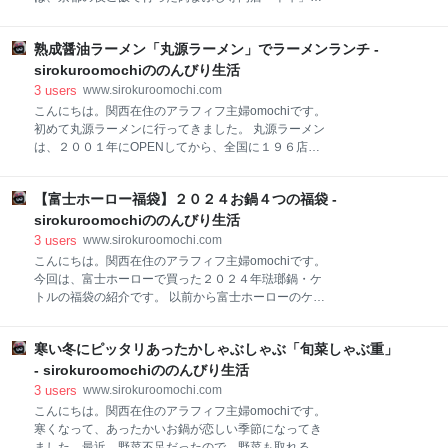
味しそうな臭いをさせている肉まんや小籠包達。雑多
紹介します。 場所は、四条烏丸錦市場の近くで、ビル
な感じが台湾らしくて良いです。 メニューはこんな感
の２Fにあります。 一階の入り口に、メニューの看板
じです。 メニューを見ても漢字ばかりで分からないの
熟成醤油ラーメン「丸源ラーメン」でラーメンランチ -
があるので分かりやすいと思います。 メニュー メニュ
で、あらかじめGoogleでお店を検索して、オススメの
ーはシンプルで肉まぶしか、まかない丼の２種類で
sirokuroomochiののんびり生活
メニューを調べておきました。 omochiは
す。肉まぶしは外国産の肉か和牛か選択出来ます。 や
3
users
www.sirokuroomochi.com
っぱり和牛はお高いです😢 店内は、カウンター席とテ
こんにちは。関西在住のアラフィフ主婦omochiです。
ーブル席がありました。ワイングラスやお酒がたくさ
初めて丸源ラーメンに行ってきました。 丸源ラーメン
ん置いてあって、以前はバーだったのかな？ 今回食べ
は、２００１年にOPENしてから、全国に１９６店舗
たもの 肉まぶし￥１，２００ リーズナブルに肉まぶし
を展開するラーメンチェーン店です。発祥は愛知県三
にしました。（和牛も食べたかったけど、やっぱりお
河安城だそうです。 家の近所（と言っても、車で３０
値段的にね、、、） 薬味のねぎ・わさび・のりと、出
【富士ホーロー福袋】２０２４お鍋４つの福袋 -
分くらいかかるけど）に出来て、家族でラーメンラン
汁が付いていました。 レアに焼かれたお肉が美味しそ
チに行って来ました。 メニュー 熟成醤油が使われたラ
sirokuroomochiののんびり生活
う！お肉を焼いた香ばしい香りが食欲をそそります。
ーメンがメインで、塩ラーメンや味噌ラーメンもあり
3
users
www.sirokuroomochi.com
ます。 麺は＋￥１００で、糖質５０％オフ麺も選べま
こんにちは。関西在住のアラフィフ主婦omochiです。
す。ダイエット中に良さそう。 餃子や唐揚げ、チャー
今回は、富士ホーローで買った２０２４年琺瑯鍋・ケ
ハンなどサイドメニューも充実してる。 今回食べたも
トルの福袋の紹介です。 以前から富士ホーローのケト
の 丸源ラーメンの一番人気「熟成醤油ラーメン 肉そ
ルが欲しかったのですが、ネットでケトルの入った福
ば」￥６９０（税込み￥７５９） 美味しそう！ 初めて
袋を見つけて、お得だ～と思って買いました。 【新春
なので、一番人気の肉そばを注文しました。 薄切りの
寒い冬にピッタリあったかしゃぶしゃぶ「旬菜しゃぶ重」
福袋２０２４】ソリットスモークブルー４点セット
豚肉がたっぷり入っています。ラーメンのスープで煮
￥１１，０００（税込み） 楽天市場で買いました。送
- sirokuroomochiののんびり生活
込まれていて、柔らかくて美味しい！チャーシューの
料は無料です。 色はこのブルーとレットがありました
3
users
www.sirokuroomochi.com
が、ブルーの方にしました。 新春福袋って書いてあっ
こんにちは。関西在住のアラフィフ主婦omochiです。
たので、来年に送られてくるのかなぁ、と思っていた
寒くなって、あったかいお鍋が恋しい季節になってき
のですが、もう来ましたね～。嬉しい(^^ ) こんな感じ
ました。最近、野菜不足だったので、野菜も取れるお