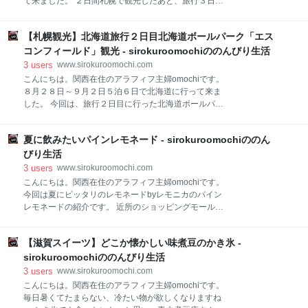
て来ました。 ２日間札幌で観光したあと、旅行３日目
ると、ラベンダーは諦めて違う時期に行った方が、ゆ
は、札幌でレンタカーを借りて、富良野に行って来ま
っくり花畑を散歩出来ます。 花は、春～秋にかけて
した。 北海道と言えば酪農が盛んで、乳製品が美味し
次々咲いているので、ラベンダーの時期以外でも充分
【札幌観光】北海道旅行２日目北海道ボールパーク「エス
ですよね～と言うことで、ふらのチーズ工房に行って
楽しめます。 omochiが行ったのは８月下旬でした
来ました。 そこで食べた絶品ピザを紹介します。 JR
コンフィールド」観光 - sirokuroomochiののんびり生活
が、いろいろな花が咲き乱れ本当に綺麗でした。 ラベ
富良野駅より車で１０分程行った山の中にあります。
3
users
www.sirokuroomochi.com
ンダ
工房にはピザだけでなく、アイスクリームやチーズの
こんにちは。関西在住のアラフィフ主婦omochiです。
手作り体験の工房もあります。 お目当てのピッツア工
８月２８日～９月２日５泊６日で北海道に行って来ま
房。ガラス張りのお洒落なお店です。 メニューはこち
した。 今回は、旅行２日目に行った北海道ボールパー
ら。ピッツアメニューのみです。 ３種類のピッツアが
クFビレッジ、エスコンフィールドを紹介します。 北
ありました。 先に食券を買って、店内のカウンターで
海道ボールパークFビレッジ エスコンフィールド ２
オーダーします。 ピッツアが出来ると番号を呼ばれる
夏に飲みたいパインレモネード - sirokuroomochiののん
０２３年に開業した日本ハムファイターズの本拠地
ので、取りに行くセルフサービスタイプでした。 出来
「新球場エスコンフィールド」、札幌の新名所となっ
びり生活
ました(^^ ) 定番のマルゲリータ。 たっぷりチ
ています。 アクセス（omochiの場合） JR札幌駅から
3
users
www.sirokuroomochi.com
快速エアポートに乗車→北広島駅で下車 北広島駅→F
こんにちは。関西在住のアラフィフ主婦omochiです。
ビレッジ行きのシャトルバス JR北広島駅で降りると、
今回は夏にピッタリのレモネードbyレモニカのパイン
シャトルバスの案内が出ているので、乗り場はすぐに
レモネードの紹介です。 近所のショッピングモールに
分かります。 徒歩で１分ほどです。 料金は大人 ￥２
あるレモネードbyレモニカは、金沢生まれのレモネー
００（現金・交通系ICが使えます） 問題はバスの本
ド専門店で、フレッシュレモンから時間をかけて作っ
数。 １時間に２本しかないので、１本逃すと３０分待
【滋賀スイーツ】どこか懐かしい味煮豆のかき氷 -
た特製レモンシロップを使って作られます。 メニュー
ちになります。 試合がある日はかなり混みそう。歩い
はたくさんあって、普通のレモネードからストロベリ
sirokuroomochiののんびり生活
ても２０分程でつくけど、途中登り坂なのでち
ー・ピーチ・キウイなどいろいろそろっています。 今
3
users
www.sirokuroomochi.com
回は夏の新商品パインレモネードを注文しました。 ラ
こんにちは。関西在住のアラフィフ主婦omochiです。
ージサイズ￥４５０（税込み） ここで豆知識。 ８月１
毎日暑くてたまらない、冷たい物が欲しくなりますね
７日は８（パ）１（イ）７（ナ）ップルの日だそうで