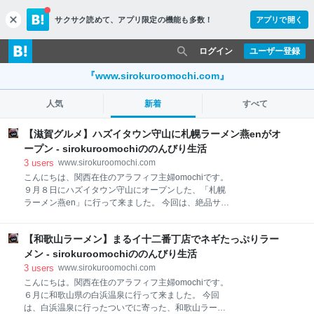
サクサク読めて、
アプリ限定の機能も多数！
アプリで開く
c
l
o
ログイン
ユーザー登録
s
e
『www.sirokuroomochi.com』
人気
新着
すべて
【滋賀グルメ】ハズイタウン守山に札幌ラーメン燕enがオ
ープン - sirokuroomochiののんびり生活
3
users
www.sirokuroomochi.com
こんにちは、関西在住のアラフィフ主婦omochiです。
９月８日にハズイタウン守山にオープンした、「札幌
ラーメン燕en」に行って来ました。 今回は、絶品サッ
ポロ味噌ラーメンを紹介します。 オープン２日後に行
ったので、お祝いのお花が沢山飾られていました。 何
【和歌山ラーメン】まるイ十二番丁店でネギたっぷりラー
度もオープン日が延期され、正直もうオープンしない
のでは？と思っていましたが、やっとこさオープンし
メン - sirokuroomochiののんびり生活
ましたね。良かった〜 店内の様子こんな感じです 店内
3
users
www.sirokuroomochi.com
は、ナチュラルモダンスタイル（そんなスタイルある
こんにちは。関西在住のアラフィフ主婦omochiです。
のかな？）といった感じで、壁はモダンな黒っぽい感
６月に和歌山県の白浜温泉に行って来ました。 今回
じで、テーブル・椅子は木のナチュラル系です。 オー
は、白浜温泉に行ったついでに寄った、和歌山ラーメ