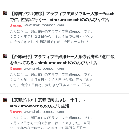
イスなどもあります。 杏仁豆腐 NT＄９０ シンプル
のですが、道中の様子も紹介します。 まずは新名神を
に杏仁豆腐のみにしました。豆腐に付属の杏仁茶をか
通って、伊勢湾岸自動車道をひた走ります。 途中トイ
けていただきます。 見るからにプルプルで美味しそ
【韓国ソウル旅①】アラフィフ主婦ソウル一人旅〜Peach
レ休憩に鈴鹿PAに寄りました。 鈴鹿PA 大きなNのオ
う。食べてもやっぱり滑らかでプルプル、杏仁の味が
ブジェは、こちらは名古屋側だよ、という案内です。
で仁川空港に行く〜 - sirokuroomochiののんびり生活
濃くて本当に美味しかったです。 甘さも控えめ
鈴鹿PAは、上下集約のPAなので間違えると大変だから
3
users
www.sirokuroomochi.com
です。車がない！ということにななります。 モーター
こんにちは。関西在住のアラフィフ主婦omochiです。
スポーツ聖地鈴鹿サーキットがある街なので、こんな
２０２４年７月２２日から、３泊４日で韓国・ソウル
展示がありました。カッコいいね。 小腹が空いたの
に行ってきました❗ 初韓国ですが、今回も一人旅で
で、おやつタイム。 あんこたっぷりな「大あんまき」
す。 家族や友達との旅行も楽しいのですが、時間を気
を買いました。どら焼きの巻いたバージョンみたいな
にせず行きたい所に行き、食べたいものを食べる一旅
感じです。 砕いた栗が入っていて、あんこもたっぷり
【台湾旅行】アラフィフ主婦海外一人旅⑤台湾式の朝ご飯
は、のんびり屋で気まぐれなomochiにはピッタリで
で美味しかったです。 その後も伊勢湾岸自動車道をひ
す。 特に、時間を気にしなくて良いところはひとり旅
を食べてみる - sirokuroomochiののんびり生活
たすら走って、東名自動車道に入っていきます。
の良いところですよね。気に入った所をじっくり時間
3
users
www.sirokuroomochi.com
をかけて回れるし。 そんな我儘なアラフィフ一人旅・
こんにちは。関西在住のアラフィフ主婦omochiです。
ソウル編です。 ソウルまでの行き方（omochiの場
２０２４年 ４月９日～２泊３日で台湾に行ってきま
合） 最寄り駅→関西国際空港 omochiの家から一番近
した。 台湾１日目は、大好きな豆腐スイーツ『豆花』
い国際空港は関西国際空港なので、まずは関空特急
と『ディンタイフォン三越店』で絶品小籠包を食べ、
「はるか」に乗って関空まで行きます。 ネット予約し
大満足でホテルに帰ってました。 前回の続きで、台湾
ていた切符を、みどりの券売機で発券します。 やって
【京都グルメ】京都で肉まぶし「千牛」 -
２日目の様子を紹介します。 台湾２日目、朝食を食べ
きたはるか号。 はるかに乗れば、関空までは乗換なし
ようとホテルを出ると、丁度朝の通勤ラッシュだった
sirokuroomochiののんびり生活
でいけます。（乗車券とはるかの特急券が必要です
ようで、バイクの数がエグい。台湾はバイク率高いで
3
users
www.sirokuroomochi.com
す。 台湾３食目、台湾式の朝ご飯が食べられる『李記
こんにちは。関西在住のアラフィフ主婦omochiです。
豆ジャン』に行きました。 ホテルから徒歩１０分くら
２月２２日から一泊で京都に行って来ました。 今回
い、GoogleMAPを頼りに行って来ました。 店先で美
は、京都の夜ご飯で行った肉まぶし専門店「千牛」を