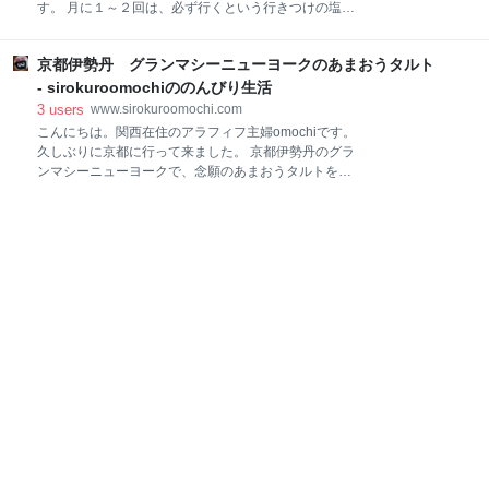
ンがカルネ SIZUYAといえば、カルネでしょ と言わ
す。 月に１～２回は、必ず行くという行きつけの塩ラ
れるくらいです。 この包装は、JRとのコラボなのか
ーメンのお店。 塩元帥は、FC店で、大阪・兵庫・京
な？ のぞみは３０周年だそうです。（パンとは、関係
都・奈良・岡山・滋賀・岐阜の主に近畿エリアで営業
ない話） パンは、フワフワ食感のフランスパン。 ドイ
京都伊勢丹 グランマシーニューヨークのあまおうタルト
されていて、全部で約３０店舗あります。 いつも行く
ツのカイザーゼンメルというパンが元になっていま
のは、滋賀県の守山市のお店。 場所 いつも大人気で、
- sirokuroomochiののんびり生活
す。 中はこんな感じ。 全体に、マーガ
週末のお昼時などは、３０分くらい待つこともありま
3
users
www.sirokuroomochi.com
す。😢 塩元帥美味しさの秘密はやっぱり、これ。 ス
こんにちは。関西在住のアラフィフ主婦omochiです。
ープにも、麺にも、化学調味料不使用だということで
久しぶりに京都に行って来ました。 京都伊勢丹のグラ
す。 ラーメンって、その昔は、化学調味料がどっちゃ
ンマシーニューヨークで、念願のあまおうタルトを買
り入ってるってイメージだったけど、今は、健康面の
って来たので、紹介します。 なぜ念願かというと、週
ことを考えて、安心安全なお店が出来てるんですね
末行くとすごい行列でなかなか買えず、今回平日に来
～。 麺のこだわり 塩元帥の麺は、『全店舗・毎日』
店できたので、やっと買えました。 嬉しい。(^^ ) お店
『手作りの自家製麺』だそうです。 そう言えば、店舗
の外観 苺押しなのかな。 ディスプレイだけでも美味
の入り口に製麺機がありますね～。 毎日製麺、じっく
しそう。。。 グランマシーニューヨークは、名古屋発
りと
祥の洋菓子店で、ケーキだけで無く、 焼き菓子もオス
スメです。 店名にニューヨークとあるので、ニューヨ
ークのお店かと思いましたが、名古屋でした。 ニュー
ヨークは、ケーキの高さが日本のケーキより背が高
く、そのスタイルがニューヨークスタイルのためニュ
ーヨークと付いてるそうです。 今回買ったのはこち
ら。 あまおうタルト（期間限定）4寸 ￥２，１６０
大きさは２種類あって、４寸と５寸￥￥３，２４０