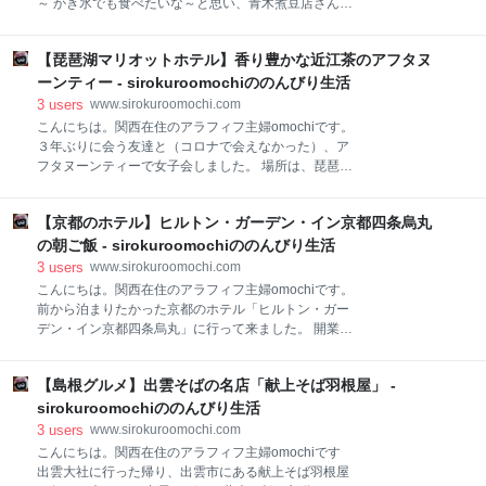
～ かき氷でも食べたいな～と思い、青木煮豆店さんの
す。 パイナップルの日にちなんでパインレモネード
豆のせかき氷を食べに行って来ました。 小豆入りのか
は、ピッタリですよね～ 味はと言うと、パイナップル
き氷なら食べたことがありますが、他の豆のかき氷は
の甘さと、レモンの酸味がよくあって、サッパリと美
【琵琶湖マリオットホテル】香り豊かな近江茶のアフタヌ
初めてです。 かき氷メニューは、こんな感じ。 トッピ
味しいです。 炭酸も効いているので、暑い夏にピッタ
ングで、きなこ・バニラアイス・白玉団子などもあり
ーンティー - sirokuroomochiののんびり生活
リ。 いろんな味があるので、いろいろ試してみたいで
ます。 今回は、豆のせかき氷 ￥６００にしました。
3
users
www.sirokuroomochi.com
す
自家製黒蜜シロップがけ 白インゲン・うぐいす豆・金
こんにちは。関西在住のアラフィフ主婦omochiです。
時豆・黒豆の煮豆がたっぷり入っています。 シロップ
３年ぶりに会う友達と（コロナで会えなかった）、ア
は自家製の黒蜜シロップで、甘さは控えめですが、コ
フタヌーンティーで女子会しました。 場所は、琵琶湖
クがあって美味しい！ 煮豆は甘めに煮てあるので、黒
マリオットホテル。 世界各地にあるマリオットホテル
蜜シロップと合わせると丁度良い甘さです。 小さい方
グループの一つで、琵琶湖の湖畔に建つ眺めの良いホ
にしたのですが、結構大きい(^^ ) 食べきれるかな？と
【京都のホテル】ヒルトン・ガーデン・イン京都四条烏丸
テルです。 今回は、新茶の季節ということで、「近江
心配したのですが、美味しくてペロッと食べられまし
茶のアフタヌーンティー」を頂きました。 ホテルのレ
の朝ご飯 - sirokuroomochiののんびり生活
た。 食べ進めると中からもお豆が出てきます。
ストラン「Grill＆DiningG」（グリル＆ダイニングG）
3
users
www.sirokuroomochi.com
でいただきます。 レストランは、ホテルの最上階にあ
こんにちは。関西在住のアラフィフ主婦omochiです。
って、琵琶湖が綺麗に見えるはずだったのですが、こ
前から泊まりたかった京都のホテル「ヒルトン・ガー
の日は曇りで、イマイチな景色でした。残念😢 メニュ
デン・イン京都四条烏丸」に行って来ました。 開業間
ーはこんな感じ。 抹茶やほうじ茶、玄米茶などのお茶
もない新しいホテルなので、施設もピカピカに綺麗
尽くしのメニューで、お茶好きなomochiは楽しみ。
で、緑を基調とした部屋の内装も、京都の和を取り入
セイボリー 先ずはセイボリーから頂きました。 セイボ
【島根グルメ】出雲そばの名店「献上そば羽根屋」 -
れたシンプルで落ち着いたデザインで、とても快適に
リーは、４種類。 （スイーツのスコーンも、いっしょ
過ごせました。 ホテルの様子はこちらからどうぞ。
sirokuroomochiののんびり生活
のお皿にのっていました。） 特
www.sirokuroomochi.com 今回は、朝食の様子を紹介
3
users
www.sirokuroomochi.com
します。 朝食は、ホテル１Fにあるダイニング
こんにちは。関西在住のアラフィフ主婦omochiです
「Together＆Co」でいただきます。 朝食ビュッフェ
出雲大社に行った帰り、出雲市にある献上そば羽根屋
料金 大人 ￥２，４００ 子供（６～１１歳）￥１，