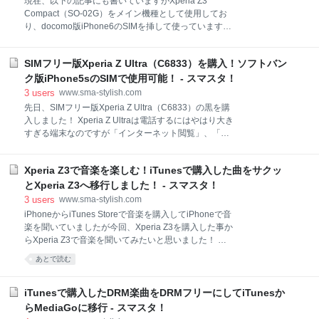
現在、以下の記事にも書いていますがXperia Z3
サイトによると 【割引額返還（解除料）の対象となる
Compact（SO-02G）をメイン機種として使用してお
お手続き内容】 1. 機種変更を行った場合 2. FOMAへ契
り、docomo版iPhone6のSIMを挿して使っています。
約変更を行った場合 3. 回線の解約、電話番号保管を行
メイン機種をXperia Z3（SO-01G）からXperia Z3
った場合 4. ドコモの指定パケットパックの廃止・廃止
Compact（SO-02G）へ変更！やっぱり小さいのは良
予約、ドコモの指定パケットパック以外への変更・変
SIMフリー版Xperia Z Ultra（C6833）を購入！ソフトバン
い♪ - スマスタ！ このXperia Z3 Compact（SO-02G）
に格安SIMを挿して使えるのか試してみたので記事に
ク版iPhone5sのSIMで使用可能！ - スマスタ！
します。 スポンサーリンク 使ったのはIIJmioのプリペ
3
users
www.sma-stylish.com
イドパックSIM 使用した格安SIMは以下の記事で紹介
先日、SIMフリー版Xperia Z Ultra（C6833）の黒を購
しているSIMフリー版iPad Air2用に購入したプリペイ
入しました！ Xperia Z Ultraは電話するにはやはり大き
ド式のSIMです。 開通手続きが超簡単！iPad Air2に
すぎる端末なのですが「インターネット閲覧」、「電
「IIJプリペイドパック」のSIMを挿してみた！ - スマ
子書籍の閲覧」には最高に良い感じの大きさです。 au
スタ！ nanoSIM Xperia Z3 Compact（SO-02G）はna
版Xperia Z Ultra（SOL24）の紫を持ってたのですが電
Xperia Z3で音楽を楽しむ！iTunesで購入した曲をサクッ
子書籍が見やすいという事で親が気に入り欲しがって
いたのでプレゼントしました。 しかし、離れてしまう
とXperia Z3へ移行しました！ - スマスタ！
とその大切さに気付くもんなんですね。Xperia Z Ultra
3
users
www.sma-stylish.com
はやっぱり手放すべきでなかったと思いました！笑 そ
iPhoneからiTunes Storeで音楽を購入してiPhoneで音
のため、Xperia Z Ultraを再度手に入れようと思い 黒色
楽を聞いていましたが今回、Xperia Z3を購入した事か
のXperia Z Ultraが欲しい SIMフリー版が欲しい 意外と
らXperia Z3で音楽を聞いてみたいと思いました！ そ
安い という事もあり、今回はSIMフリー版のXperia Z
の理由は「DSEE HX機能」です！ XperiaZ3は対応ヘ
あとで読む
Ultra（C6833）を購入しました！笑 Sony XPERIA Z
ッドホンもしくは対応スピーカーをつなぐだけでハイ
Ultra C
レゾ音源を楽しめるダイレクト再生が可能なので、も
ちろんハイレゾ音源は気になりますが、まずはその前
iTunesで購入したDRM楽曲をDRMフリーにしてiTunesか
に「DSEE HX機能」を楽しみたいと思います！ スポ
らMediaGoに移行 - スマスタ！
ンサーリンク DSEE HX機能とは ソニーモバイルのサ