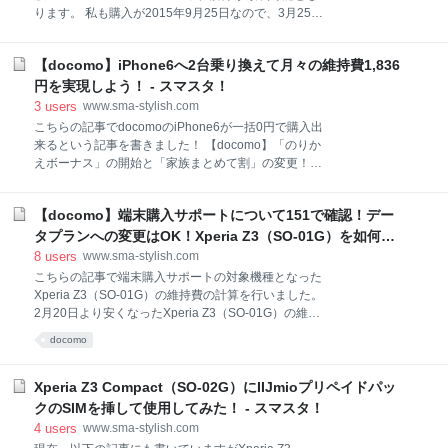
で購入しています(^O^)／ スポンサーリンク iTunesで
ります。 私も購入が2015年9月25日なので、3月25日
購入した曲はXperia Z5でも聴けます！ iTunes
からSIMロック解除が可能なので早速SIMロック解除を
実施やってみました。 しかし、意外と手こずりました
【docomo】iPhone6へ2台乗り換えて月々の維持費1,836
ので今日はその事を記事にしたいと思います。 SIMロ
ック解除方法 まずはdocomoのサイトでSIMロック解
円を実現しよう！ - スマスタ！
除の申し込み まずはdocomoのサイトからSIMロック
3
users
www.sma-stylish.com
解除の申し込みを行います。 ちなみに購入から6ヶ月
こちらの記事でdocomoのiPhone6が一括0円で購入出
経過したらSIMロック解除が出来ます。 このように私
来るという記事を書きました！ 【docomo】「のりか
は機種ご利用期間が6ヶ月となってるのでSIMロック解
えボーナス」の開始と「家族まとめて割」の変更！こ
除が可能です♪ 「Mydocomo→ドコモオンライン手続
れにより他社からのりかえならiPhone6が一括0円に！
き→その他」と行くとSIMロック解除メニューがあり
- スマスタ！ この手に入れたiPhone6ですがdocomoの
ます。 ※SIMロック解除の申し込みの際はスマホから
【docomo】端末購入サポートについて151で確認！デー
料金プランをうまく使う事で実は維持費が月額1,836
でも出来ますがPCサイトで実施する必要が
円という、とんでもなく安くなることをご存じでした
タプランへの変更はOK！Xperia Z3（SO-01G）を如何に
か？ 今日はその事を記事にしたいと思います！ ※9月6
安く維持するか検討！ - スマスタ！
8
users
www.sma-stylish.com
日更新 9月1日より、docomoで制度変更があり、こち
こちらの記事で端末購入サポートの対象機種となった
らの記事で書いている内容が一部出来なくなりまし
Xperia Z3（SO-01G）の維持費の計算を行いました。
た。 詳しくはこちらの記事を参考にして下さい。
2月20日より安くなったXperia Z3（SO-01G）の維持
【docomo】9月1日よりスマホのデータプラン（ルー
費を計算！ - スマスタ！ この記事では「端末購入サポ
docomo
ター）への変更の場合、月々サポートが消滅に！ - ス
ート」の解除料についてデータプランへの変更が可能
マスタ！ スポンサーリンク iPhone6 16GBはMNPの場
なのかわからなかったので音声のみの契約の場合の維
合、月々サポートが高額 維持費を考える上で
持費の計算を行いました。実際、151で「端末購入サ
Xperia Z3 Compact（SO-02G）にIIJmioプリペイドパッ
ポート」について問い合わせしてみたので今日はその
クのSIMを挿して使用してみた！ - スマスタ！
事について記事にします。 スポンサーリンク データプ
4
users
www.sma-stylish.com
ランへの変更はOK 解除料が発生する条件はdocomoの