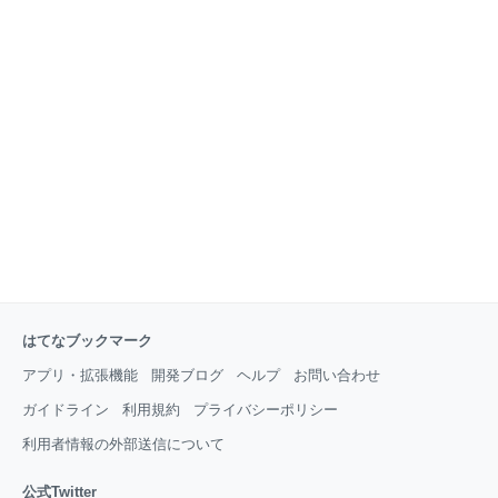
はない auに関しては新料金プランではスマートフォン
の場合、必ずいずれかのデータ定額プランに加入が必
須になり、auの最低維持費については以下のようにな
ります。 ・電話カケ放題プラン →2916円 ・LTE NET
→318円 ・データ定額2 →3780円 合計：税込7014円
これがauケータイ（ガラケー）では必ずしもデータ契
約が必須ではなく「電話カケ放題プラン（ケータ
イ）」だけの契約でOKです！ つまりスマホと違いガ
ラケーでは税込2376円が
はてなブックマーク
アプリ・拡張機能
開発ブログ
ヘルプ
お問い合わせ
ガイドライン
利用規約
プライバシーポリシー
利用者情報の外部送信について
公式Twitter