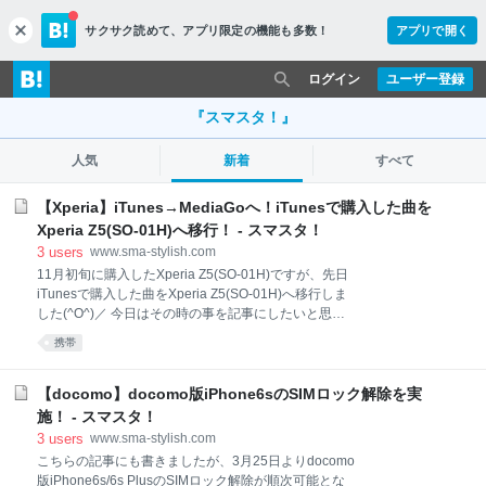
サクサク読めて、
アプリ限定の機能も多数！
アプリで開く
c
l
o
ログイン
ユーザー登録
s
e
『スマスタ！』
人気
新着
すべて
【Xperia】iTunes→MediaGoへ！iTunesで購入した曲を
Xperia Z5(SO-01H)へ移行！ - スマスタ！
3
users
www.sma-stylish.com
11月初旬に購入したXperia Z5(SO-01H)ですが、先日
iTunesで購入した曲をXperia Z5(SO-01H)へ移行しま
した(^O^)／ 今日はその時の事を記事にしたいと思い
ます。 ※2016/11/24更新 Xperia XZを購入したのでそ
携帯
ちらの記事も書きました！ www.sma-stylish.com ※更
新ここまで 曲はiPhoneからiTunesで購入 photo by
BasBoerman 私は音楽はiPhoneからiTunesで購入して
【docomo】docomo版iPhone6sのSIMロック解除を実
います。 というのもこれまでずっとiPhoneから音楽を
施！ - スマスタ！
購入していたのでその使い勝手がわかっているから、
3
users
www.sma-stylish.com
買いやすいんですよね！ 一曲250円と高いですが欲し
こちらの記事にも書きましたが、3月25日よりdocomo
い時にさっとダウンロードして聴けるので良くiTunes
版iPhone6s/6s PlusのSIMロック解除が順次可能とな