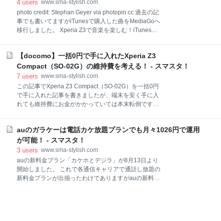
4
users
www.sma-stylish.com
イトから引用させて頂きます！ 圧縮時に失った高音域
photo credit: Stephan Geyer via photopin cc 過去の記
を補完することで、MP3やAACなどの圧縮音源をハイ
事でも書いてますがiTunesで購入した曲をMediaGoへ
レゾ相当の高音質にアップスケーリングします。ボー
移行しました。 Xperia Z3で音楽を楽しむ！iTunesで
カルや楽器の音など、これまで再現できなかった高音
購入した曲をサクッとXperia Z3へ移行しました！ - ス
域までクリアに表現できます。 という事です。 参照元
マスタ！ iTunesでは2012年以降に購入した曲はDRM
音にこだわる | How to Music
【docomo】一括0円で手に入れたXperia Z3
フリーとなっているためMediaGoをインストールして
起動する際にこのDRMフリーのファイルは自動で読み
Compact（SO-02G）の維持費を考える！ - スマスタ！
込んでくれました。しかしDRMフリーとなっていない
7
users
www.sma-stylish.com
2012年以前にiTunesで購入したファイルについては読
この記事でXperia Z3 Compact（SO-02G）を一括0円
み込んでいませんでした。 今日はDRMの曲をDRMフ
で手に入れた記事を書きましたが、端末を安く手に入
リーにしてMediaGoに移行する記事を書きたいと思い
れても維持費にお金がかかっていては本末転倒です。
ます。 環境 まずは私のPC環境とそれぞれのバージョ
そのため、今回は手に入れたXperia Z3 Compact（SO-
ンですが以下です。 OS：Windows8.1 iTunes：12
02G）の維持費についていかに安くするかの考えてい
MediaGo：2.
auのガラケーは電話カケ放題プランでも月々1026円で運用
るので備忘録も兼ねて記事にします。 ※2015年1月31
日 追記 1月30日より再度MNP限定特別割引対象機種
が可能！ - スマスタ！
になり、端末価格、月々サポートが変更になったので
3
users
www.sma-stylish.com
1月30日以降の維持はこちらの記事を参照して下さ
auの新料金プラン「カケホとデジラ」が8月13日より
い。 【docomo】一括0円で手に入れたXperia Z3
開始しました。 これで各通信キャリアで通話し放題の
Compact（SO-02G）の維持費を考える！1月30日以降
新料金プランが出揃ったわけでありますがauの新料金
- スマスタ！ スポンサーリンク 端末価格と月々サポー
プランを注意深く見ていると、ガラケープランにした
ト 端末価格 29,808円 月々サポート 29,808円（-1,242
場合、月々1026円で維持できる事がわかりました！
円／月×24回） docomoのオンラインショップでは端
本日はそれについて記事にしたいと思います！ スポン
サーリンク ガラケーの場合データ定額プランが必須で