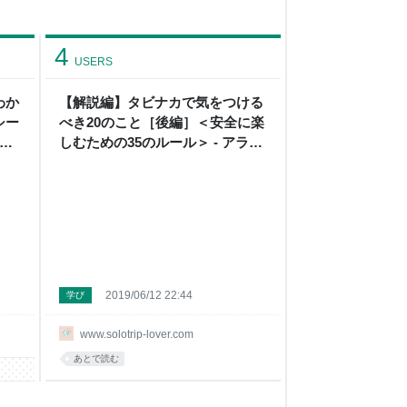
4
USERS
わか
【解説編】タビナカで気をつける
シー
べき20のこと［後編］＜安全に楽
ラサ
しむための35のルール＞ - アラサ
ーOLひとりたび
2019/06/12 22:44
学び
www.solotrip-lover.com
あとで読む