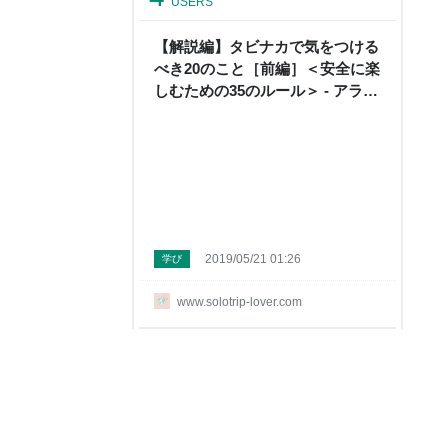
USERS
【解説編】タビナカで気をつける
べき20のこと［前編］＜安全に楽
しむための35のルール＞ - アラサ
ーOLひとりたび
2019/05/21 01:26
学び
www.solotrip-lover.com