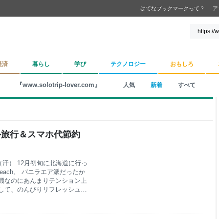
はてなブックマークって？
ア
経済
暮らし
学び
テクノロジー
おもしろ
『www.solotrip-lover.com』
人気
新着
すべて
海外旅行＆スマホ代節約
汗） 12月初旬に北海道に行っ
ach。 バニラエア派だったか
機なのにあんまりテンション上
して、のんびりリフレッシュで
ない！！ と、中途半端に飛行
来年の海外旅行計画にさらに気
ンゼルス旅行シリーズも、本編