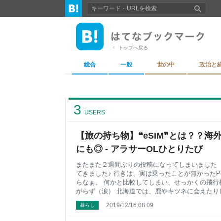
トップへ戻る
総合
一般
世の中
政治と
3
USERS
【旅の持ち物】❝eSIM❞とは？？
にも◎ - アラサーOLひとりたび
またまた２週間ぶりの投稿になってしまいました（
てきました♪ 行きは、実は乗ったことが無かったPe
らなぁ。 何かと比較してしまい、せっかくの飛行
がらず（涙） 北海道では、鹿やキツネに会えたり
きたのですが、 でも、やっぱり国内線じゃ物足り
2019/12/16 08:09
暮らし
機乗っちゃったがゆえの❝足りない感❞を抱えて、
合が入ったのでした 笑 ☆☆☆ さてさて、ロサ