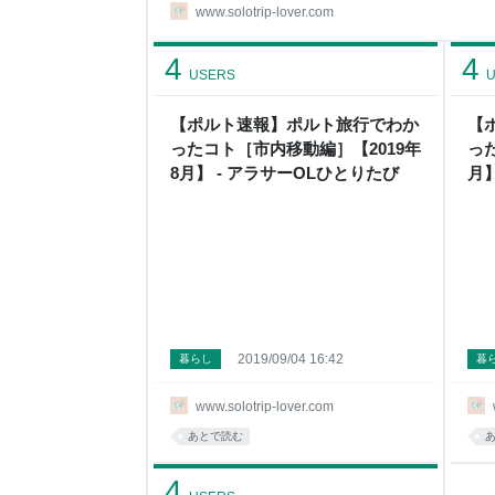
「❝ひとりたび❞の作り方」シリーズもまだまだ途
www.solotrip-lover.com
道にそれて、❝eSIM❞レビューをしてみたいと思います
ってたんですが、ブログを始めたこともあり「旅
4
4
いのが欲しいなぁ～」ってコトで、iPho
USERS
U
【ポルト速報】ポルト旅行でわか
【
ったコト［市内移動編］【2019年
っ
8月】 - アラサーOLひとりたび
月】
2019/09/04 16:42
暮らし
暮
www.solotrip-lover.com
あとで読む
4