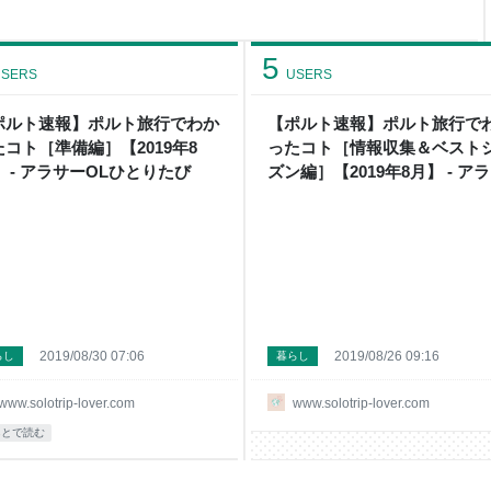
中ではありますが、ちょっと横
。 長いコト iPhone6Sを使
行の時に、もっとカメラ性能い
5
SERS
USERS
ポルト速報】ポルト旅行でわか
【ポルト速報】ポルト旅行で
たコト［準備編］【2019年8
ったコト［情報収集＆ベスト
 - アラサーOLひとりたび
ズン編］【2019年8月】 - ア
ーOLひとりたび
2019/08/30 07:06
2019/08/26 09:16
らし
暮らし
www.solotrip-lover.com
www.solotrip-lover.com
あとで読む