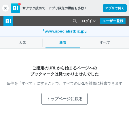
サクサク読めて、
アプリ限定の機能も多数！
アプリで開く
c
l
o
ログイン
ユーザー登録
s
e
『www.specialistbiz.jp』
人気
新着
すべて
ご指定のURLから始まるページへの
ブックマークは見つかりませんでした
条件を「すべて」にすることで、
すべてのURLを対象に検索できます
トップページに戻る