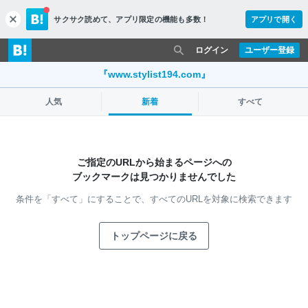
サクサク読めて、
アプリ限定の機能も多数！
アプリで開く
c
l
o
ログイン
ユーザー登録
s
e
『www.stylist194.com』
人気
新着
すべて
ご指定のURLから始まるページへの
ブックマークは見つかりませんでした
条件を「すべて」にすることで、
すべてのURLを対象に検索できます
トップページに戻る