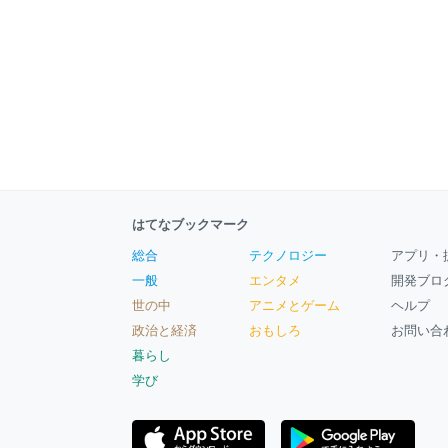
はてなブックマーク
総合
テクノロジー
アプリ・
一般
エンタメ
開発ブロ
世の中
アニメとゲーム
ヘルプ
政治と経済
おもしろ
お問い合
暮らし
学び