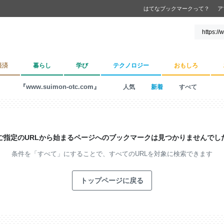
はてなブックマークって？
ア
経済
暮らし
学び
テクノロジー
おもしろ
『www.suimon-otc.com』
人気
新着
すべて
ご指定のURLから始まるページへの
ブックマークは見つかりませんでし
条件を「すべて」にすることで、
すべてのURLを対象に検索できます
トップページに戻る