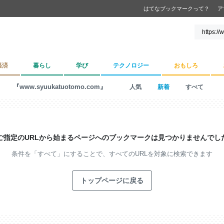
はてなブックマークって？
ア
経済
暮らし
学び
テクノロジー
おもしろ
『www.syuukatuotomo.com』
人気
新着
すべて
ご指定のURLから始まるページへの
ブックマークは見つかりませんでし
条件を「すべて」にすることで、
すべてのURLを対象に検索できます
トップページに戻る