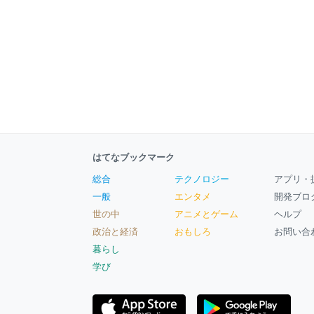
はてなブックマーク
総合
テクノロジー
アプリ・
一般
エンタメ
開発ブロ
世の中
アニメとゲーム
ヘルプ
政治と経済
おもしろ
お問い合
暮らし
学び