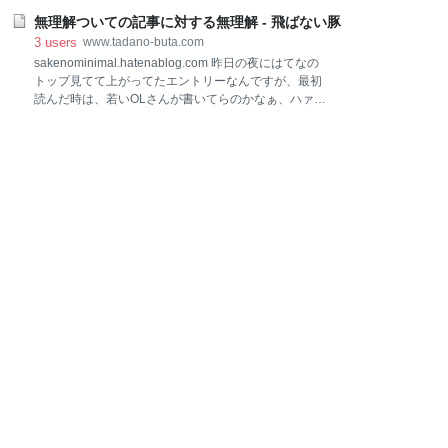
ち合わせいつにしましょうか？」 って書いて送ったら
づつ思い出す頻度は減りましたが、未だに私を苦しめ
何人かから 「わいせつに見えてびびった！わいせつわ
無理解ついての記事に対する無理解 - 飛ばない豚
ます。 人は記憶する事はコントロールできますが、忘
いせつ！わいせつ！いつにしましょうか？」 ってバカ
れる事はコントロール出来ないんですね。 フラッシュ
3
users
www.tadano-buta.com
に指摘されました。 確かに！確かに！ パッと見、わい
バックしてしまうつらい思い出 記憶術の本を読んで思
sakenominimal.hatenablog.com 昨日の夜にはてなの
いついた 場所法について フラッシュバックする記憶を
トップ見てて上がってたエントリーなんですが、最初
上書きして忘れる 記憶術の本を読んで思いついた 今日
読んだ時は、若いOLさんが書いてらのかなぁ、ハァハ
たまたま記憶術について書かれているブログを見て記
ァ位に思ってたんだけど、今日見たらなんか盛り上が
憶術の本で読んだ事を思い出しました。 記憶術に場所
りつつあるので。 記事について 内容は自分が読んだ限
法と呼ばれるやり方があります。 自分の部屋とか通学
りでは、駅員さんにキレてるサラリーマンを見た母の
通勤経路とかで鮮明に覚えている場所にフックと呼ば
無理解についてと、社会は無理解な母の様な人に対し
れるキッカケを紐づけて、物事を記憶する方法です。
ても、駅員にキレるサラリーマンに対しても、レッテ
この方法はローマ時代からある記憶術だそうです。 シ
ルを貼って理解しようとしなんだろうって感じの話な
ャ
のではないかと思った。 なにが盛り上がってきたのか
サラリーマンに対して理解を示した筆者に対しての批
判が結構あります。 批判について 批判してる人たちは
「理不尽な事が自分に降りかかっても、他人にキレて
良いわけじゃないよね！」って主張してる様に思って
るんだけど。 まぁとれいC（id:sakenominimal）さん
自身ももおっしゃって