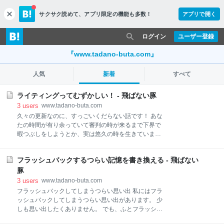
サクサク読めて、
アプリ限定の機能も多数！
アプリで開く
c
l
o
ログイン
ユーザー登録
s
e
『www.tadano-buta.com』
人気
新着
すべて
ライティングってむずかしい！ - 飛ばない豚
3
users
www.tadano-buta.com
久々の更新なのに、すっごいくだらない話です！ あな
たの時間が有り余っていて審判の時が来るまで下界で
暇つぶしをしようとか、実は悠久の時を生きています
とかじゃないかぎり時間の無駄になります。 で、その
くだらない事とは ブログのライティングの本とか、文
フラッシュバックするつらい記憶を書き換える - 飛ばない
章術の本とか読むと漢字を多用して書くのは良くない
とか書かれているので、最近はあんまり漢字を多用し
豚
ない様にしています。 職場の書類やメールでも気にす
3
users
www.tadano-buta.com
るようになりました。 結果 「最近、文章読みやすくな
フラッシュバックしてしまうつらい思い出 私にはフラ
ったね！」 とか言われるようになりました！ ブログっ
ッシュバックしてしまうつらい思い出があります。 少
て良いですね！職場にも生かされるなんて！ なんて調
しも思い出したくありません。 でも、ふとフラッシュ
子にのっていました。 で、今日、送ったメールで 「打
バックして思い出してしまいます。 何年も経って少し