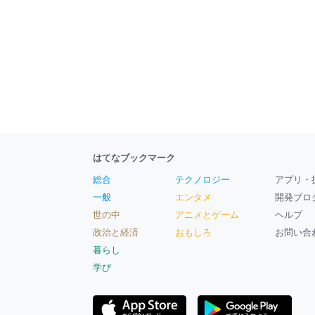
はてなブックマーク
総合
テクノロジー
アプリ・
一般
エンタメ
開発ブロ
世の中
アニメとゲーム
ヘルプ
政治と経済
おもしろ
お問い合
暮らし
学び