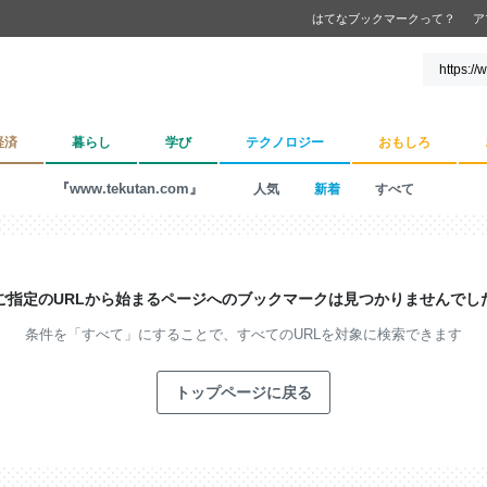
はてなブックマークって？
ア
経済
暮らし
学び
テクノロジー
おもしろ
『www.tekutan.com』
人気
新着
すべて
ご指定のURLから始まるページへの
ブックマークは見つかりませんでし
条件を「すべて」にすることで、
すべてのURLを対象に検索できます
トップページに戻る