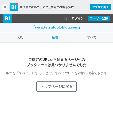
サクサク読めて、
アプリ限定の機能も多数！
アプリで開く
c
l
o
ログイン
ユーザー登録
s
e
『www.tetsutoo1-blog.com』
人気
新着
すべて
ご指定のURLから始まるページへの
ブックマークは見つかりませんでした
条件を「すべて」にすることで、
すべてのURLを対象に検索できます
トップページに戻る