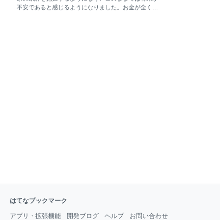
東北の自然の風景や、住んでいる人の良さに癒され、
不安であると感じるようになりました。お金が全くな
こんなところに住んでみたいなあと思っていました。
いわけではないのですが、いつ収入がなくなるかもわ
以前の記事でも少し触れましたが、福島の南会津地方
からない。例えば自分が病気になって働けなくなった
が好きで、檜枝岐や只見といった地域は、本当に自然
らどうしよう。仕事を辞めなければならなくなったら
が綺麗で昔ながらの山の暮らしが生きていて、大好き
どうしようとか、離婚して以降、自分しか家庭を支え
なところでした。 www
る人がいないというプレッシャーがあり、経済的にも
っと安心できるような貯えがほしいと思うようになり
ました。やっぱりお金があると精神的にも余裕ができ
ると思うので、プレッシャーが軽減されるような気が
します。 あくまで気がするだけで、実際今はお金がな
いので、お金があったらどういう心境になるのかわか
りませんが、とりあえず今のうちからできることは始
めていざという時のために準備しておきたいんです。
ただ何から始めればいいのかわからなかったので、い
くつか資産運用やお金の増や
はてなブックマーク
アプリ・拡張機能
開発ブログ
ヘルプ
お問い合わせ