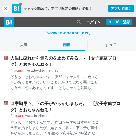
サクサク読めて、
アプリ限定の機能も多数！
アプリで開く
c
l
o
ログイン
ユーザー登録
s
e
『www.to-channel.net』
人気
新着
すべて
人生に疲れたら走るのを止めてみる。 - 【父子家庭ブロ
グ】とおちゃんねる！
4
users
www.to-channel.net
どうも、とおちゃんです。 突然ですが人生って色々な
事がありますよね。いいことばかりではなく悪いこと
も含めて色々あるもんです。 とおちゃんも就職して結
婚して子供が生まれて、そして離婚して父子家庭にな
ってとこの２０年の間に色々ありました。 だからわか
２学期早々、下の子がやらかしました。 - 【父子家庭ブロ
るという訳ではありませんが、人生には色々なことが
起こる可能性があって、どうなるかわからないという
グ】とおちゃんねる！
ことがわかりました。 何だかわかるのかわからないの
3
users
www.to-channel.net
かよくわからない文章になってますが、とおちゃんの
どうも、とおちゃんです。 昨日から学校は本格的に２
場合で言えば、離婚するまでは順調に生きてきたと思
学期が始まりましたが、始まって早々に下の子が事件
っていました。 でも今考えると結婚している間もどこ
をやらかしました。 １年生の下校時刻が２時過ぎだっ