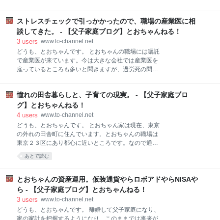
かに綻びがあって、離婚に結び付いていたのかもしれ
たのですが、３時過ぎても下の子が帰ってこなかった
ないと思います。 自分の気付かないところで人生とい
ので、叔母が心配して途中まで迎えに出たそうなんで
うレールが大きく曲がっていた。それに気付かずに突
ストレスチェックで引っかかったので、職場の産業医に相
す。 途中で近所の知り合いの子に会ったので、下の子
っ走ったら脱線してしまった感じでしょうか。 それま
を見なかったか聞いても見ていないとのこと。そうこ
談してきた。 - 【父子家庭ブログ】とおちゃんねる！
では確かに順調でしたが、単調でつまらな人生だと感
うするうちに上の子が帰ってきて、１年生はとっくに
3
users
www.to-channel.net
じていた部分もあり
帰ってるはずだし、学校でも見ていないとのことでし
どうも、とおちゃんです。 とおちゃんの職場には嘱託
た。 いよいよ心配になった叔母が学校に連絡。担任の
で産業医が来ています。今は大きな会社では産業医を
先生も探しに出てちょっとした騒ぎになったそうで
雇っているところも多いと聞きますが、過労死の問題
す。 結局下の子は児童館にいるところを見つかり、無
など、職場のメンタルヘルスへの取り組みは重要視さ
事だったのですが、事情を聞いたところ、同じクラス
れつつあります。 とおちゃんは離婚後鬱っぽくなって
のお友達と一緒に帰っていたが、その子と図書館に行
憧れの田舎暮らしと、子育ての現実。 - 【父子家庭ブロ
おり、夜深く眠れなかったり、職場でめまいが頻繁に
こうという話になり、図書館に行った。でも図書館が
起こるようになったため、３月頃に産業保健師に相談
グ】とおちゃんねる！
月曜日で休みだったので、その子が家で遊ぼうと言っ
していました。 www.to-channel.net www.to-
4
users
www.to-channel.net
て誘われたのでその子の家
channel.net その時は悪化するようなら心療内科等に
どうも、とおちゃんです。 とおちゃん家は現在、東京
受診するよう勧められていましたが、４月、５月は年
の外れの田舎町に住んでいます。とおちゃんの職場は
度始めで仕事が忙しく、かつ父家庭になって、叔母と
東京２３区にあり都心に近いところです。なので通勤
同居が始まり、下の子が小学校に上がっていろいろや
には片道２時間近くかかります。 なぜ実家でもないの
あとで読む
ることがあったため、病院に行く暇なんてありません
に、職場から遠いところに住んでいるかといいます
でした。 そんな感じで体調は日に日に悪化し、絶不調
と、田舎暮らしに憧れていたからです。 とおちゃんは
となっていました。 www.to-channel.net ５月に健康診
新潟の田舎に育ったので、子供ができた時に、都会の
とおちゃんの資産運用。仮装通貨やらロボアドやらNISAや
断があり、体の方は血
ゴミゴミしたところで育てるよりも、自然豊かな田舎
ら - 【父子家庭ブログ】とおちゃんねる！
で育てたいと思っていました。 その頃は元妻とよく山
3
users
www.to-channel.net
登りに行っており、色んな山に登りましたが、特に東
どうも、とおちゃんです。 離婚して父子家庭になり、
北の山が好きでよく登りに行っていました。その時に
家の家計を把握するようになり、このままでは将来が