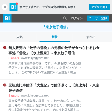
サクサク読めて、
アプリ限定の機能も多数！
アプリで開く
c
l
o
ログイン
ユーザー登録
s
e
『東京餃子通信』
人気
新着
すべて
無人販売の「餃子の雪松」の元祖の餃子が食べられるお食
事処「雪松」【水上温泉】 - 東京餃子通信
3
users
www.tokyogyoza.net
東京餃子通信編集長の塚田です。 今最も勢いのある餃
子店といえば無人販売店の「雪松」の名前が上がるで
しょう。 この2年ぐらいで全国に400店舗近く出店
し、最近はテレビCMも始まりましたね。
www.yukimatsugyoza.com そんな「雪松」の餃子の元
元祖恵比寿餃子「大豊記」で餃子尽くし【恵比寿】 - 東京
となっているのが群馬県の水上温泉にあるお食事処
「雪松」です。 公式サイトによると創業は昭和15年。
餃子通信
餃子が出され始めたのはいつからなのかはわかりませ
5
users
www.tokyogyoza.net
んが、初代の店主さんが生み出した餡の配合が今でも
東京餃子通信編集長の塚田です。 昨年末に久しぶりに
守られているのだとか。 そんな雪松の元祖を訪ねてみ
恵比寿の「大豊記」を訪問してきました。 以前は恵比
ました。 温泉街のメイン通り（とってもかなり寂れて
寿に2店舗だけだったのですが、その後支店も増え現