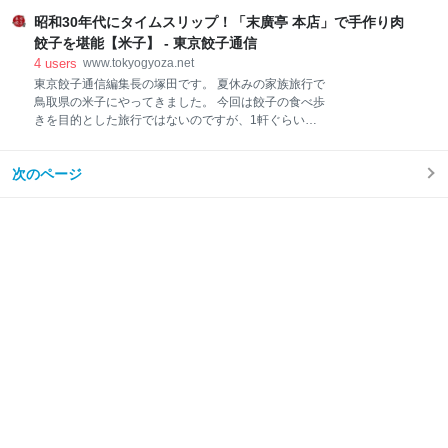
く、この機会に訪問することにしました。 この二店は
麦粉を使い羽根の元を作ります。 配分はお湯20にたい
昭和30年代にタイムスリップ！「末廣亭 本店」で手作り肉
観光客ではなく地元民に人気の餃子店なんです。 以下
して小麦粉1程度。 フライパンの大きさにもよります
記事は両店の「来らっせ 」店訪問の際のレポートで
餃子を堪能【米子】 - 東京餃子通信
が、
す。 www.tokyogyoza.net そして、今回一日目は「香
4
users
www.tokyogyoza.net
蘭」本店への訪問です。 飲屋街にひっそり佇む同店、
東京餃子通信編集長の塚田です。 夏休みの家族旅行で
昭和35年創業の老舗店です。 名物は揚餃子（250円）
鳥取県の米子にやってきました。 今回は餃子の食べ歩
です。しかしながら、「来らっせ 」店では扱っていな
きを目的とした旅行ではないのですが、1軒ぐらいは
かったのでこの機会に食べてみたいと思います。 そし
現地で餃子店開拓をしようと米子周辺の餃子情報を調
て焼餃子（250円）、水餃子（250円）も注文しました
べてみました。 が、、、事前調査の結果では米子にめ
（会社の同僚と二人で訪問）。 待つこと10分、まずは
次のページ
ぼしい餃子店は1軒も見つけることができませんでし
焼餃子が運ばれて来ました。 早速、一口頂きます…ウ
た。（餃子の王将は2店舗ありました） 餃子情報をネ
マイっ！兎に角、肉汁感が
ットで探しても餃子情報がほとんど出てこないので
す。 しかし、鳥取まで来て収穫なしで帰るわけにはい
きません。 こんな時に試されるのが餃子の食べ歩き経
験値。 経験則から、繁華街で長年繁盛している中華料
理店の餃子は当たりの可能性が高いということを学ん
できました。 そこで向かったのは朝日町。 米子市庁舎
から徒歩圏内の米子最大の繁華街です。 街並みはかな
りレトロな雰囲気で、路地にスナックを中心とする飲
み屋の看板が並んでいます。 夜の街なのでランチタイ
ムには人はほ