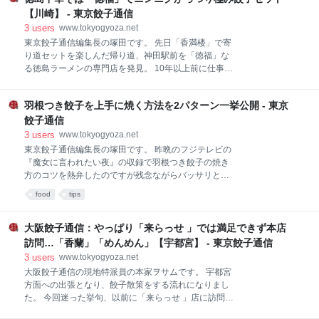
していて、駅前にはマンションも立ち並んでいる千葉
に毎月下一桁に1がつく日は「一得の日」と称して、
のベッドタウン的な街の様です。 駅からモノレールに
【川崎】 - 東京餃子通信
持ち帰り餃子は10%OFF、生ビールや
沿って歩くこと5分ほど。 目的のお店「中国小麦料理
3
users
www.tokyogyoza.net
専門店 恵泉」に到着しました。 扉も看板も木製で落ち
東京餃子通信編集長の塚田です。 先日「香満楼」で寄
着いた雰囲気です。 外の立て看板には「中国小麦料理
り道セットを楽しんだ帰り道、神田駅前を「徳福」な
専門店」を標榜するだけあって、北海道産小麦で作っ
る徳島ラーメンの専門店を発見。 10年以上前に仕事で
た餃子の皮や肉まん、麺類を全面的に推しています。
徳島にちょくちょく通っていて、徳島ラーメンはよく
これは楽しみです。 お店に入ると目の前に巨大な水槽
食べていたのですが「徳福」という名前は初めて聞き
が。 中にはアロワナを始めとする熱帯魚が泳いでいま
羽根つき餃子を上手に焼く方法を2パターン一挙公開 - 東京
ました。 すでに食事を済ませていたのでこの日は見送
す。 店内はかなり広々として、スペースを贅沢に使わ
ったのですが、帰宅後調べてみるとなんと徳島とは関
餃子通信
れています。 入り口脇にはグランドピアノまで置いて
係ない横浜市の会社が運営するラーメン店でした。
3
users
www.tokyogyoza.net
あり
omni-p.jp どうやら徳島ラーメンだけでなく餃子にも力
東京餃子通信編集長の塚田です。 昨晩のフジテレビの
を入れているようなので、改めて自宅に日確定近い川
『魔女に言われたい夜』の収録で羽根つき餃子の焼き
崎店を訪問してみました。 川崎モアーズという商業ビ
方のコツを熱弁したのですが残念ながらバッサリとカ
ルの7階の飲食店街の中に「徳福 川崎店」はありまし
ットされてしまったので、こちらで記事化することに
food
tips
た。 店の外には「本格餃子」と書かれた大きな餃子の
しました。 餃子への羽根のつけ方は幾つかやり方があ
ポスターが貼られています。 写真を見る限り焼き餃子
るのですが、本日はその中から簡単にできる2パター
も水餃子もそれぞれ手作りで本格的。 とはいえ徳島ラ
ンの羽根付き餃子の焼き方をご紹介しちゃいます。 本
大阪餃子通信：やっぱり「来らっせ 」では満足できず本店
ーメンも食べなくてはならないので、店の外でしばら
当に簡単なので是非お試しください。 その1：お湯と
訪問…「香蘭」「めんめん」【宇都宮】 - 東京餃子通信
く
き小麦粉を使って羽根つき餃子 最初にご紹介する羽根
3
users
www.tokyogyoza.net
つき餃子の焼き方は、羽根つき餃子の発祥の店である
大阪餃子通信の現地特派員の本家ヲサムです。 宇都宮
蒲田の你好の創業者八木功さんが某テレビ番組で紹介
方面への出張となり、餃子散策をする流れになりまし
していた方法です。 羽根つき餃子の産みの親の羽根の
た。 今回迷った挙句、以前に「来らっせ 」店に訪問し
つけ方なので間違いのない焼き方です。
た「香蘭」「めんめん」… やはり本店の味を確かめた
www.tokyogyoza.net まずは事前準備から。 熱湯と小