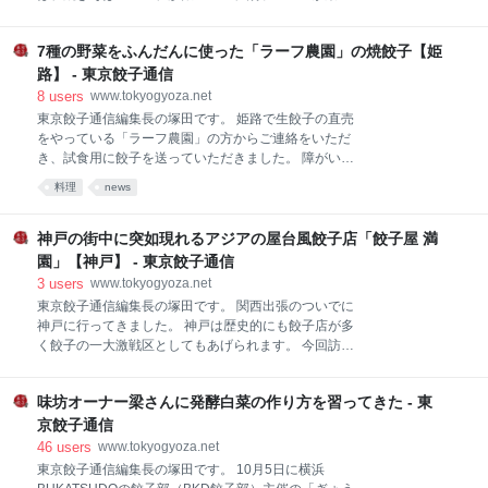
のですが、現在はテイクアウトのみの営業です。 お店
って東長崎を散策しました。 私は、今回初めて東長崎
の入り口のところの立て看板に、テイクアウトメニュ
駅に降り立ったのですが、池袋駅から西武池袋線の各
ーが掲載されています。 冷凍ギョーザは15個で1050
7種の野菜をふんだんに使った「ラーフ農園」の焼餃子【姫
駅停車で2駅という好立地にありながら、昔ながらの
円。 お店では焼き餃子と水餃子の調理方法が選べます
商店街の姿がいまだ残されている貴重な町です。 そん
路】 - 東京餃子通信
が、今回は冷凍生餃子で購入できるので、調
な東長崎駅から商店街を抜けて住宅街の中を進んでい
8
users
www.tokyogyoza.net
くと、この日の集合場所である「大羊飯店」が見えて
東京餃子通信編集長の塚田です。 姫路で生餃子の直売
きました。 ものすごく雰囲気のある店構えです。 太陽
をやっている「ラーフ農園」の方からご連絡をいただ
飯店でも大洋飯店でもなく「大羊飯店」と書いて「た
き、試食用に餃子を送っていただきました。 障がい者
いようはんてん」と読ませます。 店内に入るとかなり
雇用支援を行っているNPO法人が母体となっている餃
料理
news
ご高齢のご夫婦が出迎えてくれました。 前の店主さん
子屋さんで、有機野菜の農園の運営も行っていたりす
からお店を引き継がれてから50年ほど。 創業は大洋ホ
るそうです。 新聞記事によると昨年7月から販売を開
エールズが優勝した年ということなので1960年、今年
始して、9月の時点で1日2000個の餃子がコンスタント
神戸の街中に突如現れるアジアの屋台風餃子店「餃子屋 満
で60年目という計算になります。 その年の干支が羊だ
に売れるようになっているとのこと。 www.laugh-
園」【神戸】 - 東京餃子通信
った
wood.com 自社の農園で作った野菜を中心に素材選び
3
users
www.tokyogyoza.net
にはかなりこだわっている様子です。 材料の表記を見
東京餃子通信編集長の塚田です。 関西出張のついでに
ても、玉ネギ、ニンジン、キャベツ、ネギ、ニラ、き
神戸に行ってきました。 神戸は歴史的にも餃子店が多
りぼし大根、ニンニク、ニンジンの葉など、多くの種
く餃子の一大激戦区としてもあげられます。 今回訪問
類の野菜が使われていることが分かります。 パッケー
したのは「満園」。 食べログの餃子100名店にも選出
ジのシールのデザインもかわいらしいですね。 冷凍餃
される人気店です。 元町駅から三宮方面に5分ほど歩
子は一箱21個入りですが、お店では18個500円～で生
味坊オーナー梁さんに発酵白菜の作り方を習ってきた - 東
いたところにあるのですが、中国や台湾のお店のよう
餃子の販売をしているそうです。 早速フ
な雰囲気で前々から気になっていたお店です。 屋台の
京餃子通信
ような感じで店の前の歩道にもテーブルをだしていま
46
users
www.tokyogyoza.net
す。 良く言えばテラス席。 いつ行っても満席だったの
東京餃子通信編集長の塚田です。 10月5日に横浜
で今回も入れないかと思って恐る恐る店員さんに声を