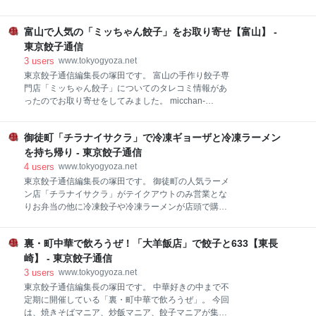
「岐州」は、駅前の飲み屋街の一角にあります。 開店
谷方面に住宅街の中を歩くこと10分ほど「FIL#（フィ
は17時半なのですが開店2時間前には並び始めた方が
ル）」というカフェを発見。 窓に「COFFEE AND
良いというアドバイスをもらっていたので15時頃に店
富山で人気の「ミッちゃん餃子」をお取り寄せ【富山】 -
GYOZA」と書かれていますね。 タレコミ情報は確か
の前に来てみるとすでに先客が3名。 恐るべし「岐
でした。 ランチタイムはぎょうざプレートが880円で
東京餃子通信
州」の人気っぷり。 3月とは言えこの日はかなり寒か
提供されています。 店内はカフェ風のオシャレな空
3
users
www.tokyogyoza.net
ったの
間。 入り口脇のキッチンにはコーヒーを淹れるスペー
東京餃子通信編集長の塚田です。 富山の手作り餃子専
スの隣で餃子の皮を伸ばしていました。 不思議な組み
門店「ミッちゃん餃子」についてのタレコミ情報があ
合わせですね。 奥様がコーヒー好きで旦那さんが餃子
ったのでお取り寄せをしてみました。 micchan-
好き。 そんな二人が始めたお店で、両方を出すことに
gyouza.com 「ミッちゃん餃子」は1998年創業の富山
なったようです。 店内に先客がいなかったため、奥の
では知る人ぞ知る餃子の人気店です。 代引きのみです
テーブル席に座らせていただきました。 メニューをチ
御徒町「チラナイサクラ」で冷凍ギョーザと冷凍ラーメン
がお取り寄せは可能なのですが、手作り餃子で作れる
ェックすると餃子だけで、 GYOZA：380円 GINGER
数が限られているため、発送まで1~2週間待ちになっ
を持ち帰り - 東京餃子通信
GYOZA：380円 SOY
ています。（通常時は3日ほどとのこと） 我が家にも
4
users
www.tokyogyoza.net
10日間ぐらいでミッちゃん餃子が届きました。 大き目
東京餃子通信編集長の塚田です。 御徒町の人気ラーメ
で餡がパンパンにつまった餃子が12個入りで600円。
ン店「チラナイサクラ」がテイクアウトのみ営業とな
この大きさならかなりお得感あります。 こういうお店
りお弁当の他に冷凍餃子や冷凍ラーメンが店頭で購入
が地元に会ったら嬉しいですね。 伸びる皮を使って餡
できます。 会社から徒歩圏ということもあって、何度
をギリギリまで詰めているためか、ヒダの幅がものす
か来たことがあります。 ラーメンはもちろん美味しい
ごく狭いのが特長的です。 裏から見ても餡がたっぷり
裏・町中華で飲ろうぜ！「大羊飯店」で餃子と633【東長
のですが、餃子も手を抜かずかなりこだわって作って
詰まっているのが分かります。 一つ一つ丁寧に包んで
いるんですよね。 長野のB級グルメ山賊揚げもあった
崎】 - 東京餃子通信
いるのが分かりますね。 底面の取り方
りと、夜は軽く飲むこともできるようなお店です。
3
users
www.tokyogyoza.net
www.tokyogyoza.net 御徒町のガード下にあるらーめん
東京餃子通信編集長の塚田です。 中華好きの中まで不
横丁の一角にチラナイサクラはあります。 暖簾もかか
定期に開催している「裏・町中華で飲ろうぜ」。 今回
っていて一見すると通常営業しているようにも見える
は、焼きそばマニア、炒飯マニア、餃子マニアが集ま