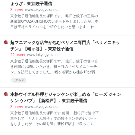
いものの、それ以外も色々と選べそうです。 お店のあ
ョーザ専門店。 自宅の一角で営む家族経営の餃子店
ょうざ - 東京餃子通信
る地下に降りていきます。 地下は意外と広く、明るい
で、創業30年超となかなかの歴史のあるお店。 現在は
3
users
www.tokyogyoza.net
雰囲気。
創業者の息子さんが二代目としてお店を切り盛りして
東京餃子通信編集長の塚田です。 昨日は餃子の王将の
いるようです。 kashiwa.mypl.net にんにく無しは売り
新業態GYOZA OHSHOのレポートをしまししたが、本
切れていたので、にんにくありの冷凍餃子のみを50個
日は王将のライバルをご紹介したいと思います。 仕事
購入しました。 持ち歩き時間が2時間だと伝えると、
を終えて夜の八坂神社にやって来ました。 ライトアッ
大きめの発泡スチロールに餃子を入れてくれました。
プがされていてとてもキレイですね。 八坂神社の脇に
これで安心して家まで持って帰れます。 店内のギョー
超マニアックな店主が包むペリメニ専門店「ペリメニキッ
も餃子の王将があります。 この地区は派手な看板を出
ザ工房を覗き込むとそこには、東亜工業の「餃子革
さない決まりがあるらしく、お馴染みの王将の赤い看
チン」【幡ヶ谷】 - 東京餃子通信
命」が鎮座していました。 www.toa-i
板とは異なった白地に赤文字の看板が掲げられていま
22
users
www.tokyogyoza.net
した。 今年は餃子会員に上位のプレミアム会員が増え
東京餃子通信編集長の塚田です。 先日、餃子の食べ歩
たのですが、8月時点では未発表だった絵柄はくまモ
き仲間にお誘いいただき、幡ヶ谷の「ペリメニキッチ
ンに決定。 せっかく店の前まで来たのでポイント稼ぎ
ン」を訪問してきました。 幡ヶ谷駅から徒歩10分弱。
のために餃子とビールで軽く一杯。 続いて近くに王将
商店街から路地を一つ入ったところにお店はありま
グルメ
の強力なライバルがあると聞いたので祇園の小路を抜
す。 入口には満席の看板。 我々のグループの予約でい
けていきます。 雰囲気がありますね。 小路を抜けてい
っぱいだったようです。 ペリメニキッチンは、おそら
くとお目当てのお店に到着しました。 店構えも落ち着
く日本で唯一のペリメニ専門店。 ロシア料理全般では
本格ウイグル料理とジャンケンが楽しめる「ローズ ジャン
きがあって非常に良い雰囲気です。 王将の強力なライ
なくペリメニ専門のお店です。 世界の餃子風料理も追
ケン ケバブ」【新松戸】 - 東京餃子通信
いかける私にとっては、こういうお店が増えるのはう
3
users
www.tokyogyoza.net
れしいですね。 店主さんはペリメニを餃子と言われる
東京餃子通信編集長の塚田です 前回、 新松戸で途中下
のが好きではないようなので、今回は「ロシア風餃
車をして「とんとん餃子」での餃子ランチのレポート
子」という表現は控えたいと思います。 お店は店主さ
をしましたが、その帰り道に新松戸駅まで戻ってくる
んが一人で切り盛りされていて、カウンターが7席に4
と改札前に気になるお店を発見。 www.tokyogyoza.net
人掛けのテーブルが1つと、かなりコンパクトなつく
どうしても気になったので、用事を済ませた後、もう