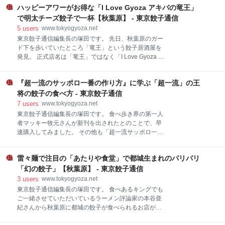
りです。 カウンターの上にはマトリョーシカが並んで
ハッピーアワーがお得な「I Love Gyoza アキバの竜王」
一度新松戸駅に帰ってきました。 その気になるお店は
いました。 せっかくRussian Dumplingsのペリ
こちらのたばこ屋の脇にある劇狭のお店「ローズ じゃ
で明太チーズ餃子で一杯【秋葉原】 - 東京餃子通信
んけん ケバブ」。 ローズもケバブもわかるがジャンケ
5
users
www.tokyogyoza.net
ン？？ 看板のイラストを見る限りグーチョキパーのあ
東京餃子通信編集長の塚田です。 先日、秋葉原のガー
のジャンケンです。 その名前やお店の雰囲気とは裏腹
ド下を歩いていたところ「竜王」という餃子居酒屋を
に、ハラルな新疆料理をうたっています。 外に出てい
発見。 正式店名は「竜王」ではなく「I Love Gyoza ア
るメニューを見ても麺類を中心になかなかディープな
キバの竜王」という長い名前。 新宿にあるドラゴン餃
品揃え。 店に入る前からこのギャップに心を奪われま
子 Ryuoの系列店舗の様です。 ilovegyoza.owst.jp お店
す。 店名にケバブと入っているように、推しのメニュ
『超一流のサッポロ一番の作り方』に学ぶ「超一流」の王
を発見をした日は満席で入れなかったので、あらため
ーはケバブ。 店頭ではドネルケバブの機械で羊肉が焼
て別日に訪問をしてみました。 期間限定で16時から
将の餃子の食べ方 - 東京餃子通信
かれています。 店内は劇狭のカウン
19時までハッピーアワーを開催。 生ビールとハイボー
7
users
www.tokyogyoza.net
ルが一杯199円と超お得な価格で提供されています。
東京餃子通信編集長の塚田です。 食べ歩き界の第一人
店内に入ると店名にちなんだ巨大な竜のオブジェがお
者マッキー牧元さんが新刊を出されたとのことで、早
出迎え。 かなり早めの時間だったのですが席は半分ぐ
速購入してみました。 その他も「超一流サッポロ一番
らいは埋まっています。 ハッピーアワー効果でしょう
の作り方」。 タイトルにあるようにサッポロ一番塩ら
か。 お一人様だったので一番奥のカウンター席に通さ
ーめんの各国風の麺料理にアレンジするというレシピ
れます。 まずは199円のビールを注文。 餃子は10種用
雷々麺で注目の「あたりや食堂」で都城生まれのパリパリ
が多数掲載されているのですが、サッポロ一番以外に
意されています。 まずは定番の「国産豚アキバの竜王
も色々な料理の一流の食べ方が紹介されています。 卵
「幻の餃子」【秋葉原】 - 東京餃子通信
餃子」
に至ってはサッポロ一番よりもページ数を割いてたり
3
users
www.tokyogyoza.net
します。 その中で「王将の餃子」の食べ方についても
東京餃子通信編集長の塚田です。 食べあるキングでも
紹介がされていました。 ほかのメニューはナポリタン
ご一緒させていただいているラーメン評論家の本谷亜
とかタンメンとか一般メニュー名なのですが、吉野家
紀さんから秋葉原に都城の餃子が食べられるお店があ
の牛丼と王将の餃子だけはお店を指定しているところ
るというタレコミ情報をいただきました。 秋葉原駅か
に、並々ならぬ王将愛を感じます。 ここで言う王将は