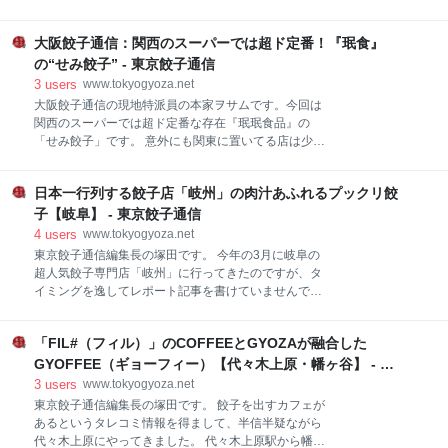
いる）から路地をほんの少し入ったところにお食事処
在では都心部を中心に8店舗にも増えていていまし
雪松があります。 看板が味があっていい雰囲気です。
た。 勢いがありますね。 本館の場所は以前と変わらず
ガラスケースにはメニューのサンプルがおいてありま
大阪餃子通信：関西のスーパーでは超ド定番！『珉食』
でした。 数年ぶりの大豊記だったのですが餃子のメニ
した。 ラーメンやチャーハン、カツ丼に並んでギョー
ューがかなり豊富になっていました。 焼餃子が4種
の“せみ餃子” - 東京餃子通信
ザも推されています。 観光地価格ではない普通の町
類、蒸し餃子が2種類。 咸水角（ハムスイコー）もあ
3
users
www.tokyogyoza.net
りました。 同行者がいたので餃子類を一通り注文して
大阪餃子通信の現地特派員の本家ヲサムです。今回は
ビールで乾杯。 大豊記の餃子は大き目で焼くのに時間
関西のスーパーでは超ド定番な存在『珉珉食品』の
がかかるのでそれまでは前菜の盛り合わせでつなぎま
「せみ餃子」です。 意外にも関東に置いてる店は少な
す。 クラゲに蒸し鶏、ピータン豆腐。 ピータン豆腐に
いらしく驚きました。 この赤青のパッケージでお馴染
生姜が乗っているのが良かったです。 最初に来たのは
みの「せみ餃子」は40年以上のロングセラー商品で
フカヒレ入り蒸し餃子。 細かく刻まれたヒダがきれい
日本一行列する餃子店「岐州」の肉汁あふれるプックリ餃
す。パッケージ表の右上にはセミが描かれてます！
ですね。 続いて蝦餃。 ぷるぷるっとして透明感のある
『珉珉』といえば、大阪千日前に本店を構え、暖簾分
子【岐阜】 - 東京餃子通信
澄麺皮。 海老の甘みがする餃子でした。 続いて餅米五
け店もある関西を代表する餃子チェーン店です。この
4
users
www.tokyogyoza.net
目
『珉珉食品』、昔は大阪の『珉珉』と同じグループだ
東京餃子通信編集長の塚田です。 今年の3月に岐阜の
ったらしいです。 現在では別経営の会社として山科区
超人気餃子専門店「岐州」に行ってきたのですが、タ
にあります。関西ではこの様なパターンの会社が実に
イミングを逸してレポート記事を書けていませんでし
多いです。 また山科区と言えば、王将フードサービス
た。 Go Toキャンペーンも始まり、美味しいものを食
本社もある餃子の聖地ですね。 私も子供の頃から食べ
べに移動をすることも徐々にできるようになってきた
ていますが、改めてその美味しさを今回確認したいと
「FIL#（フィル）」のCOFFEEとGYOZAが融合した
とは思うので、遅ればせながらレポートをしてみたい
思います。 「せみ餃子」は10個入で店頭では大凡90
と思います。 ちなみに、今回が岐阜駅に来るのは人生
GYOFFEE（ギョーフィー）【代々木上原・幡ヶ谷】 - 東
円台で販売されています。この餃子の特徴はヒダが皮
で初めてです。 名古屋駅から岐阜駅まではJRでも名鉄
京餃子通信
3
users
www.tokyogyoza.net
の端ではなく中央の方
でも30分程度。 東京と横浜、大阪と神戸ぐらいの距離
東京餃子通信編集長の塚田です。 餃子を出すカフェが
感なので、名古屋まできたらほんのちょっと足を延ば
あるというタレコミ情報を得まして、半信半疑ながら
す程度の感覚で来ることができますね。 餃子専門店
代々木上原にやってきました。 代々木上原駅から幡ヶ