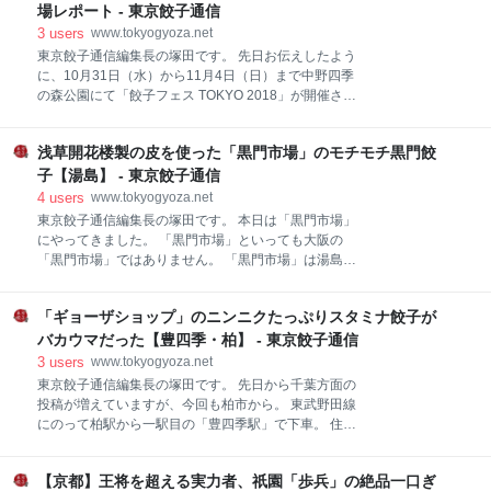
ガ」というラーメン店で美味しい味噌ラーメンを頂き
場レポート - 東京餃子通信
ました。 そこの店主さんが味噌ラーメン店を開くきっ
3
users
www.tokyogyoza.net
かけとなったお店が伊勢佐木町にあるということで、
東京餃子通信編集長の塚田です。 先日お伝えしたよう
今回はそちらに足を運んでみました。 タンメン推しと
に、10月31日（水）から11月4日（日）まで中野四季
並んで、味噌ラーメン推しの店も餃子も美味しい確率
の森公園にて「餃子フェス TOKYO 2018」が開催され
が高い傾向があるので、今回も期待できそうです。
ています。 www.tokyogyoza.net 初日の夜に現地に行
www.tokyogyoza.net いせざきモールと並行して走る路
ってきたので、レポートを行いたいと思います。 今回
地にそのお店「来々軒」があります。 「来々軒」とい
浅草開花楼製の皮を使った「黒門市場」のモチモチ黒門餃
は中野四季の森公園の奥の方のスペースを使い12店舗
う名前からは「支那そば」を出すお店を想像します
の餃子専門店が出店していました。 餃子以外のスイー
子【湯島】 - 東京餃子通信
ツやアルコールは公園手前のキッチンカースペースに
4
users
www.tokyogyoza.net
出店。 手前側には餃子フェスの主役の餃子店が少ない
東京餃子通信編集長の塚田です。 本日は「黒門市場」
ので、やや寂しい感はありますが、テーブルと椅子は
にやってきました。 「黒門市場」といっても大阪の
多めに用意されているので、ゆっくり食べたい方には
「黒門市場」ではありません。 「黒門市場」は湯島の
オススメです。 餃子店が集まるコーナーには一旦公園
黒門小学校のとなりにある中華風創作居酒屋です。 昼
を出て道を渡る必要があります。 まだ初日、水曜日の
間にたまたま店の前を通った時に「当店名物 黒門餃
夜だというのに、餃子を求めて集まる、人、人、人。
「ギョーザショップ」のニンニクたっぷりスタミナ餃子が
子」と大きく書かれた看板を見つけてしまい、夜に改
各店舗の前には長い行列ができていました。 週末は長
めて足を運び軽く飲んで帰ることにしました。 焼餃子
バカウマだった【豊四季・柏】 - 東京餃子通信
時間並ぶことを覚悟して、時
と水餃子が選べるようです。 居酒屋で5個330円は、
3
users
www.tokyogyoza.net
かなり良心的な価格ですね。 中華風創作居酒屋をうた
東京餃子通信編集長の塚田です。 先日から千葉方面の
っているだけあって、メニューのバリエーションは豊
投稿が増えていますが、今回も柏市から。 東武野田線
富。 サービスメニューにも中華っぽいものもあればお
にのって柏駅から一駅目の「豊四季駅」で下車。 住宅
おひたしや秋刀魚の塩焼きなど和風もあり、さらには
街の中を進んでいくと赤い「ギョーザ」の看板が見え
きのこバターソテーサラダなど洋食っぽいものもあり
てきます。 こちらギョーザショップは、大分前にタレ
ます。 こちらがフードメニューの一覧。 中華比率は高
【京都】王将を超える実力者、祇園「歩兵」の絶品一口ぎ
コミ情報を入手してずっと気になっていた持ち帰りギ