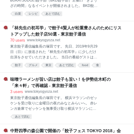
BUKATSUDOの餃子部（BKD餃子部）主催の「ぎょう
かけてみると、18時10分ぐらいの入店で19時までの時
ざの時間」なるイベントが開催されました。 BKD餃子
間制限という条件で最後の一席を確保することができ
部は立ち上げ時に諸々のワークショップ運営のアドバ
白菜
レシピ
あとで読む
ました。 客層は以外にもカップルが多かったです。 こ
イスなどをさせていただいた関係で、今でも時々イベ
ういうお店を一緒に楽しめるかどうかというのは価値
ントに参加させてもらっています。
観のすり合わせには良いのかもしれないですね。 時間
www.tokyogyoza.net 今回開催された「ぎょうざの時
「林先生の初耳学」で餃子4賢人が松重豊さんのためにリス
も限られていたので急いでメニューをチェックしてオ
間」は、普段活動している横浜ランドマークタワーの
トアップした餃子店50選 - 東京餃子通信
ー
BUKATSUDOから飛び出してのスピンオフ企画。 味坊
70
users
www.tokyogyoza.net
グループのオーナー梁さんに発酵白菜づくりと餃子づ
東京餃子通信編集長の塚田です。 先日、2019年9月29
くりを教わるという超贅沢な企画です。 会場は味坊グ
日（日）に放送された『林先生の初耳学』に少しだけ
ループの「老酒舗」の2階。 老酒舗は御徒町駅近くに
出演をさせていただきました。 当日の番組ゲストは松
あり、私のオフィスからも近いので良く来ているお店
重豊さん。 松重さんは大の餃子好きとしても有名です
です。 www.tokyogyoza.net 梁さんのご挨拶でイベン
餃子
グルメ
東京
あとで読む
food
食
が、そんな松重さんにオススメする餃子を選んでほし
トが始まりました。 まず最初は同じく味坊グループの
いというのが番組からの依頼でした。 撮影当日は、餃
小林さんから中国東北料理につい
子の賢人として、料理芸人のクック井上。さん、焼き
味噌ラーメンが旨い店は餃子も旨い！を伊勢佐木町の
餃子協会代表理事の小野寺さん、クックパッド広報の
「来々軒」で再確認 - 東京餃子通信
徳成さんと私の4名が集まりました。 2時間を超える白
3
users
www.tokyogyoza.net
熱した議論の結果リストアップされたのは50店舗の餃
東京餃子通信編集長の塚田です。 横浜マラソンのゼッ
子店。 その中から松重さんの餃子の好みに最も合いそ
ケンを受け取りに金曜日の夜のみなとみらいへ。 赤レ
うな餃子ということで、最終的には代々木にある「で
ンガ倉庫でゼッケンを無事受け取り横浜マラソンに向
っかい餃子 曽さんの店」を選出しました。 モチモチの
けてお腹を満たして帰ることにしました。 流石にこの
分厚い皮と熱々肉汁たっぷりの餡が特徴の餃子。 食べ
あとで読む
タイミングでの飲酒は控えたいので野毛方面は却下。
ようとすると熱々肉汁が反撃してくるので通称「生き
マラソン前には炭水化物多めの食事が良いのでラーメ
てる餃子」とも呼ばれています。 会議で上がったその
ンｘ餃子を食べて帰ることに。 以前、鶴見の「赤レン
中野四季の森公園で開催の「餃子フェス TOKYO 2018」会
他