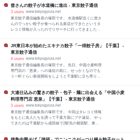
ら神田方面に5分ほど歩き神田川を渡ったあたりに
「餃子の王将」。 通称「京都王将」を示しています。
曾さんの餃子が水道橋に進出 - 東京餃子通信
「あたりや食堂」の看板を見つけました。 都営新宿線
マッキー牧元さんは、以前「お先にどうぞ」というTV
の「岩本町駅」が一番近そうです。 あたりや食堂は戦
3
users
www.tokyogyoza.net
ドラマの監修を担当し、餃子の食べ方についてもかな
後間もない昭和23年に宮崎県都城市で屋台のお店とし
東京餃子通信編集長の塚田です。 水道橋駅近くに曾さ
り探求してい
て創業しました。 三代目のご主人が当店名物の「雷々
んのでっかい餃子が食べられる新店ができたというタ
麺」をもっと広めたいと東京進出を果たし、秋葉原の
レコミ情報が入ったのでリサーチに行ってきました。
お店ができました。 「あたりや食堂」はラーメン店で
曾さんのでっかい餃子は代々木駅近くにある超厚皮で
はあるのですが、夜は軽く飲んで帰ることもできるよ
有名な餃子店。 ルイ・ヴィトンのシティ・ガイドに掲
うなメニュー構成になっています。 都城のお店だけあ
JR東日本が始めたエキナカ餃子「一得餃子房」【千葉】 -
載もされている東京を代表するお店の一つです。
って霧島が白、黒、赤と並んでいます。 茜霧島も置い
www.tokyogyoza.net 水道橋駅から徒歩3分ほど、日本
東京餃子通信
てあることもあるようです。 私は自宅でもよく飲む黒
大学法学部の裏あたりに「曾さんの餃子」が開店して
4
users
www.tokyogyoza.net
霧島を水割りでいただくことにしました。 つまみはも
いました 店内はそこそこ広めなのですが、開店一週間
東京餃子通信編集長の塚田です。 先日、中国小麦料理
ちろん焼き餃
で早くもほぼ満席状態。 今回は一人で訪問をしたた
専門店の「恵泉」への遠征の前に、せっかくなのでも
め、待たずにカウンター席に座ることができました。
う一軒ぐらい新規開拓をしようと千葉駅に立ち寄りま
直後に来た3人連れのグループはテーブル席が空くの
した。 www.tokyogyoza.ne と言っても改札から外には
をしばらく待たされていました。 席についてメニュー
出ずに駅構内にあるペリエ千葉エキナカへ。 食品売り
をチェックすると焼き餃子定食は餃子の個数と白飯 or
大連仕込みの驚きの餃子・包子・麺に出会える「中国小麦
場や飲食店街などかなり充実したお店のラインナッ
魯肉飯が選択できるようです。 今回は餃子の個数は4
プ。 数多く入る飲食店の中には餃子専門店もありまし
料理専門店 恵泉」【千葉】 - 東京餃子通信
個で、白米→魯肉飯を選択しました。 しばら
た。 その名も「一得餃子房」。 実はこちら「一得餃子
3
users
www.tokyogyoza.net
房」はJR東日本系列の会社が運営する新業態。 ついに
東京餃子通信編集長の塚田です。 今回はタレコミ情報
JRまでが餃子に進出してきました。 エキナカの利点を
をもとに友人たちを誘って千葉方面にプチ遠征。 やっ
生かしお持ち帰りの餃子も積極販売。 冷凍生餃子と焼
てきたのは千葉駅から成田線で2駅先の都賀駅、東京
き餃子を販売しており、私がお店に滞在している間も
駅からは総武線快速で50分弱ぐらいで着きます。 都賀
帰宅途中と思われるお客さんが頻繁に持ち帰り餃子を
駅に来るのは初めてですが、千葉モノレールとも接続
購入していました。 これは上手い戦略ですね。 ちなみ
徳島中華そば「徳福」でニンニクがっつり極み餃子セット