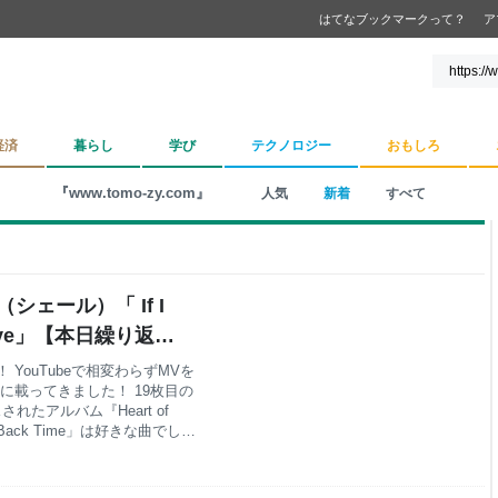
はてなブックマークって？
ア
経済
暮らし
学び
テクノロジー
おもしろ
『www.tomo-zy.com』
人気
新着
すべて
シェール）「 If I
elieve」【本日繰り返し
ナツカシ E じゃん！
YouTubeで相変わらずMVを
に載ってきました！ 19枚目の
れたアルバム『Heart of
n Back Time」は好きな曲でし
つですね。 そして、次の曲も
ve」は23枚目のアルバム
は1999年5月25日にシングル発