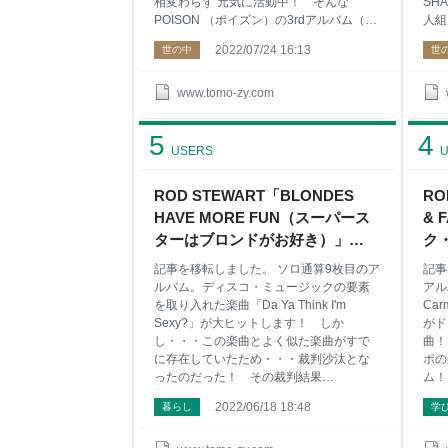
相変わらず 元気に活動中！ そんな
SH
POISON （ポイズン）の3rdアルバム（全
人組
米チャート2位を記録）を紹介するよ～。
ださ
2022/07/24 16:13
世の中
世
こんな方におすすめ 明るく楽しいロック
イギ
ショウが好きな方 ハードなサウンドなが
味が
ら、ポップな楽曲が好きな方 演奏技術力
た二
www.tomo-zy.com
がなんだ！ 少しLIVEが下手な位がロック
うユ
だぜと思う方 ケバイ奴らを毛嫌いせずに
方 
5
4
聴いてみたい！！と思う方 甘酸っぱくも
わか
USERS
U
刺激的なエンターテイメントを感じてみ
出し
たい方 こんな方におすすめ
思う
ROD STEWART「BLONDES
RO
POISON「FLESH＆BLOOD」（1990年）
「W
HAVE MORE FUN（スーパース
& 
アルバム紹介の前に・・・（POISON
TO
2022年の情報） BIGGEST NORTH
（M
ターはブロンドがお好き）」
ク
AMERICAN STADIU
メン
（1978年）アルバム・レビュー
ム・
記事を移転しました。 ソロ通算9枚目のア
記事
【Collection＃202】 - ナツカシ E
20
ルバム。ディスコ・ミュージックの要素
アル
じゃん！
を取り入れた楽曲「Da Ya Think I'm
Ca
Sexy?」が大ヒットします！ しか
がド
し・・・この楽曲とよく似た楽曲がすで
曲！
に存在していたため・・・裁判沙汰とな
ポの
ったのだった！ その裁判結果
ム！
は・・・。 こんな方におすすめ ハスキー
ュア
2022/06/18 18:48
暮らし
学
ボイスのボーカリストにワクワクする方
度が
なぜか安心感や心地よさが味わえる楽曲
すす