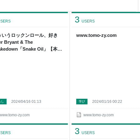
バムは所有しておらず、ラジオで
に録音して車で聴いた記憶で
で、懐かしい
3
SERS
USERS
ういうロックンロール、好き
www.tomo-zy.com
er Bryant & The
akedown「Snake Oil」【本日
返し聴いた曲：Tune of the
y】 - ナツカシ E じゃん！
2024/04/16 01:13
2024/01/16 00:22
らし
学び
www.tomo-zy.com
www.tomo-zy.com
3
SERS
USERS