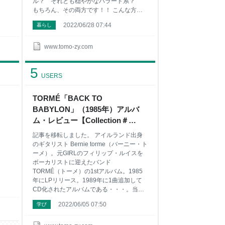
ル？ それとも穏やかなバラード系？
もちろん、その両方です！！ こんな方に
おすすめ ハスキーボイスのボーカリスト
2022/06/28 07:44
暮らし
にワクワクする方 なぜか安心感や心地よ
さが味わえる楽曲に興味がある方 ウルフ
カットといったら彼を思い出す方 イギリ
www.tomo-zy.com
スからアメリカに移住したロックアーティ
ストに興味がある方 1981年の日本公演を
5
観た方！ 観れなかった方！ 観てみたい
USERS
方！？ Sponsored Link こんな方におすす
め ROD STEWART「FOOLISH
TORMÉ「BACK TO
BEHAVIOUR」（1980年） TOMOZY（ト
BABYLON」（1985年）アルバ
モジー）のアルバム評価（MAX ★5） 試
聴コーナー 収録曲へのコメント 映像で楽
ム・レビュー【Collection＃
しむ ROD STEWA
199】 - ナツカシ E じゃん！
記事を移転しました。 アイルランド出身
のギタリスト Bernie torme（バーニー・ト
ーメ）。元GIRLのフィリップ・ルイスを
ボーカリストに迎えたバンド
TORMÉ（トーメ）の1stアルバム。1985
年にLPリリース。1989年に1曲追加して
CD化されたアルバムである・・・。当
時、ギタリスト Bernie torme（バーニー・
2022/06/05 07:50
学び
トーメ）からこのアルバムにたどり着いた
方。元GIRLのフィリップ・ルイスから辿