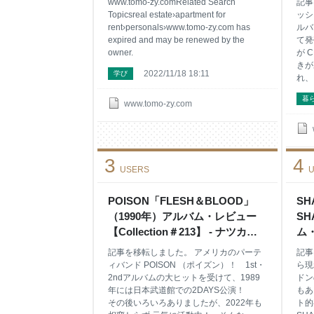
www.tomo-zy.comRelated Search
記事
Topicsreal estate›apartment for
ッシ
rent›personals›www.tomo-zy.com has
ルバ
expired and may be renewed by the
て発
owner.
が 
きが
2022/11/18 18:11
学び
れ、
い！
暮
ンク
www.tomo-zy.com
しい
たこ
ック
に興
3
4
ソ、
USERS
U
ンド
THE
POISON「FLESH＆BLOOD」
SH
（1
（1990年）アルバム・レビュー
SH
ト 「
ム「
【Collection＃213】 - ナツカシ E
ム・
TO
じゃん！
20
記事を移転しました。 アメリカのパーテ
記事
ィバンド POISON （ポイズン）！ 1st・
ら現
2ndアルバムの大ヒットを受けて、1989
ドン
年には日本武道館での2DAYS公演！
もあ
その後いろいろありましたが、2022年も
ト的