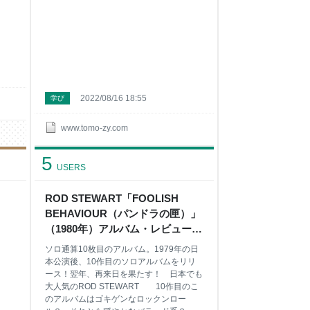
を堪能したい方
2022/08/16 18:55
学び
www.tomo-zy.com
5
USERS
ROD STEWART「FOOLISH
BEHAVIOUR（パンドラの匣）」
（1980年）アルバム・レビュー
【Collection＃203】 - ナツカシ E
ソロ通算10枚目のアルバム。1979年の日
じゃん！
本公演後、10作目のソロアルバムをリリ
ース！翌年、再来日を果たす！ 日本でも
大人気のROD STEWART 10作目のこ
のアルバムはゴキゲンなロックンロー