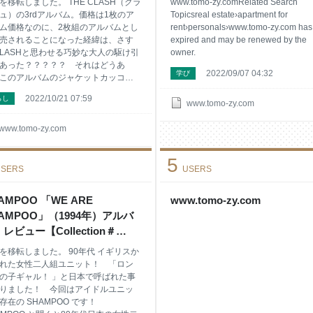
を移転しました。 THE CLASH（クラ
www.tomo-zy.comRelated Search
ュ）の3rdアルバム。価格は1枚のア
Topicsreal estate›apartment for
ム価格なのに、2枚組のアルバムとし
rent›personals›www.tomo-zy.com has
売されることになった経緯は、さす
expired and may be renewed by the
CLASHと思わせる巧妙な大人の駆け引
owner.
あった？？？？？ それはどうあ
2022/09/07 04:32
学び
このアルバムのジャケットカッコい
！ こんな方におすすめ 70年代ＵＫパ
2022/10/21 07:59
らし
ロックに興味がある方 ステージも激
www.tomo-zy.com
バンドに興味がある方 ジャケ買いし
とがあるロック好きの方 その後のロ
www.tomo-zy.com
シーンに影響を与えたロックバンド
味がある方 スカやラテン、カリプ
5
ダブなど音楽性を拡大していったバ
SERS
USERS
に興味がある方 こんな方におすすめ
 CLASH「LONDON CALLING」
AMPOO 「WE ARE
www.tomo-zy.com
979年） まずは、この映像からスター
AMPOO」（1994年）アルバ
Unboxing London Calling」 アルバ
LONDON CALLING」あれこれ
レビュー【Collection＃
MOZY（トモジー）の
7】 - ナツカシ E じゃん！
を移転しました。 90年代 イギリスか
れた女性二人組ユニット！ 「ロン
の子ギャル！ 」と日本で呼ばれた事
りました！ 今回はアイドルユニッ
存在の SHAMPOO です！