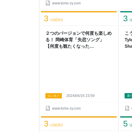
売されました！ 実は、Cher（シェール）のアル
www.tomo-zy.com
聴いたりしたくらいでしたが、CDレンタルでMD
す…。 最近はほとんど、忘れていた名曲って感じ
3
3
USERS
U
２つのバージョンで何度も楽しめ
こ
る！ 岡崎体育「失恋ソング」
Tyl
【何度も観たくなった
Sh
MUSIC_VIDEO】 - ナツカシ E じ
繰り
ゃん！
Da
2024/04/16 23:59
エンタメ
暮
www.tomo-zy.com
3
5
USERS
U