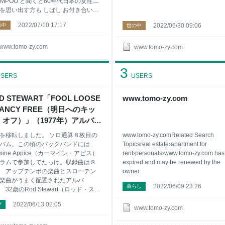
AMPOO と聞くと80年代日本の女性二
を思い出す方も しばし お付き合いく
い！！ こんな方におすすめ 90年代の
2022/07/10 17:17
の中
2022/06/30 09:06
世の中
リスにおけるPOPミュージックに興
ある方 ロンドンの子ギャルと呼ばれ
人組に興味がある方 女性二人組とい
www.tomo-zy.com
www.tomo-zy.com
ニット構成による音楽に興味がある
ブリット・ポップと呼んでもいいのか
3
らないユニットに興味がある方 へそ
SERS
USERS
＆チビＴ（ペタＴ）が懐かしい！と
方 こんな方におすすめ SHAMPOO
D STEWART「FOOL LOOSE
www.tomo-zy.com
E ARE SHAMPOO」（1994年）
FANCY FREE（明日へのキッ
MOZY（トモジー）のアルバム評価
AX ★5） 試聴コーナー 収録曲へのコ
・オフ）」（1977年）アルバ
ト 映像で楽しむ SHAMPOO 「WE A
レビュー【Collection＃
を移転しました。 ソロ通算８枚目の
www.tomo-zy.comRelated Search
1】 - ナツカシ E じゃん！
バム。この頃のバックバンドには
Topicsreal estate›apartment for
rmine Appice（カーマイン・アピス）
rent›personals›www.tomo-zy.com has
ラムで参加してたっけ。収録曲は８
expired and may be renewed by the
 アップテンポの楽曲とスローテン
owner.
楽曲がうまく配置されたアルバ
2022/06/09 23:26
暮らし
 32歳のRod Stewart（ロッド・スチ
ート）の歌声や節回しは、少し円熟
2022/06/13 02:05
び
増したようでした！！ こんな方にお
www.tomo-zy.com
め ハスキーボイスのボーカリストに