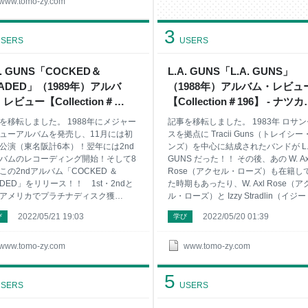
ワクする方 なぜか安心感や心地よさ
www.tomo-zy.com
わえる楽曲に興味がある方 ウルフカ
といったら彼を思い出す方 イギリス
3
アメリカに移住したロックアーティ
SERS
USERS
に興味がある方 アメリカでも国民的
手になっちゃたアーティストに興味
A. GUNS「COCKED＆
L.A. GUNS「L.A. GUNS」
方 Sponsored Link ROD
ADED」（1989年）アルバ
（1988年）アルバム・レビュ
WART「FOOL LOOSE & FANCY
EE」（1977年） リンク 1977年 8枚
レビュー【Collection＃
【Collection＃196】 - ナツカ
アルバム「FOOL LOOSE
7】 - ナツカシ E じゃん！
じゃん！
を移転しました。 1988年にメジャー
記事を移転しました。 1983年 ロサ
ューアルバムを発売し、11月には初
スを拠点に Tracii Guns（トレイシー
公演（東名阪計6本）！翌年には2nd
ンズ）を中心に結成されたバンドが L.
バムのレコーディング開始！そして8
GUNS だった！！ その後、あの W. Ax
この2ndアルバム「COCKED ＆
Rose（アクセル・ローズ）も在籍し
ADED」をリリース！！ 1st・2ndと
た時期もあったり、W. Axl Rose（ア
アメリカでプラチナディスク獲
ル・ローズ）と Izzy Stradlin（イジ
！ こんな方におすすめ 紆余曲折、い
トラドリン）が在籍していたバンド
2022/05/21 19:03
2022/05/20 01:39
び
学び
ろドラマがあるバンドに興味がある
Hollywood Rose と合体して、初期 G
80年代後半 ＬＡメタル末期のバッドボ
N' Roses というバンドが誕生し、 L.A
ズロックに興味がある方 英国バンド
GUNS が消滅した時期があったり・
www.tomo-zy.com
www.tomo-zy.com
RL、 Philip Lewis（フィリップ・ル
しかし Tracii Guns（トレイシー・ガ
）が好きな方 GUNS と言えば・・・
ズ）は Hollywood Rose を短期間で
5
なぜか L.A. GUNS が先に思い浮かぶ方
し、L.A. GUNS を再スタートさせる
SERS
USERS
A. GUNS 在籍メンバーによる分裂期、
す！ そして1987年には元GIRL の Phil
ニオンなど の歴史に興味がある方
Lewis（フィリップ・ルイス）がボー