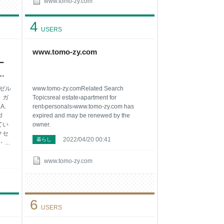
りついた方・・・どちらの方もそれなりに
www.tomo-zy.com
満足 な1枚だったかも知れません！！ こん
な方におすすめ 80年代のグラマラスなロ
4
ックバンドはアメリカだけじゃないぜ！と
USERS
思う方 英国バンドのGIRL、 Philip
Lewis（フィリップ・ルイス）が好きな方
www.tomo-zy.com
Electric Gypsies時代の楽曲も演奏しちゃ
ー
う素敵なバンドに興味がある方 Philip
Lewis（フィリップ・ルイス）と言えば
シ E
ンゼル
www.tomo-zy.comRelated Search
・ガ
Topicsreal estate›apartment for
A.
rent›personals›www.tomo-zy.com has
l
expired and may be renewed by the
てい
owner.
クセ
2022/04/20 00:41
暮らし
ー・ス
uns
www.tomo-zy.com
.
・・
ン
脱退
6
んで
USERS
ip
カリ