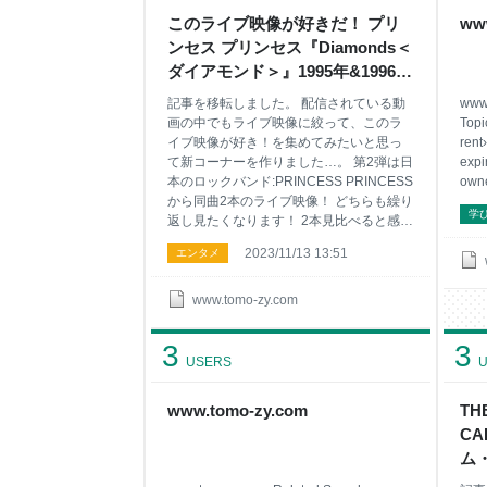
このライブ映像が好きだ！ プリ
ww
ンセス プリンセス『Diamonds＜
ダイアモンド＞』1995年&1996年
LIVE映像【何度も観たくなるラ
記事を移転しました。 配信されている動
www
イブ映像】 Vol.2 - ナツカシ E じ
画の中でもライブ映像に絞って、このラ
Topi
ゃん！
イブ映像が好き！を集めてみたいと思っ
rent
て新コーナーを作りました…。 第2弾は日
expi
本のロックバンド:PRINCESS PRINCESS
owne
から同曲2本のライブ映像！ どちらも繰り
学
返し見たくなります！ 2本見比べると感じ
るのは雰囲気が異なる！ってこと。やは
2023/11/13 13:51
エンタメ
りライブならではですね。 皆さんはどち
らのライブ映像＆サウンドお好みです
か？ プリンセス プリンセス『Diamonds
www.tomo-zy.com
＜ダイアモンド＞』プリンセス プリンセ
ス LIVE '95 THE PRESENTS (2023デジタ
3
3
ルリマスター版) www.youtube.com 1995
USERS
U
年1月のライブ映像です！ 雰囲気は落ち着
いた感じのものですが、コーラスのみに
www.tomo-zy.com
TH
なる部分があったりするので、メインボ
CA
ーカルの旋律とは異なるところも聴きど
ころだったり…。 また、360度ステージ
ム・
の為、円形に動き
23