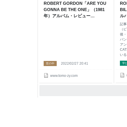
ROBERT GORDON「ARE YOU
RO
バンドに興味がある方 英国盤と米国盤の
Spo
GONNA BE THE ONE」（1981
BI
聴き比べも面白いと思う方 デビュー時、
LOA
日本では熱狂的な人気だったバンドに興
の今
年）アルバム・レビュー
ルバ
味がある方 Sponsored Link MANIC STR
【Collection＃190】 - ナツカシ E
18
記事
じゃん！
（ピ
後・
バン
アン
CA
いる
パン
2022/02/27 20:41
学
世の中
話題
エル
人に
www.tomo-zy.com
の雰
る方
ージ
年代
に興
んだ？
ROB
BOO
Robe