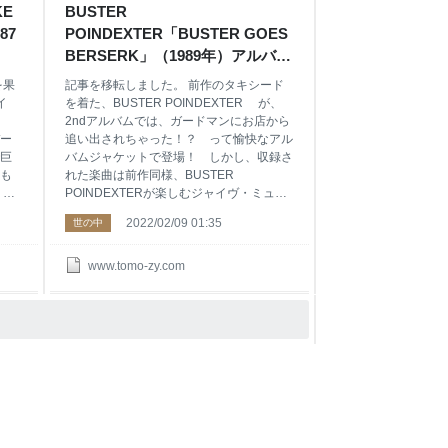
KE
BUSTER
め
87
POINDEXTER「BUSTER GOES
BERSERK」（1989年）アルバ
シ E
ム・レビュー【Collection＃
を果
記事を移転しました。 前作のタキシード
186】 - ナツカシ E じゃん！
イ
を着た、BUSTER POINDEXTER が、
2ndアルバムでは、ガードマンにお店から
デー
追い出されちゃった！？ って愉快なアル
巨
バムジャケットで登場！ しかし、収録さ
も
れた楽曲は前作同様、BUSTER
 こ
POINDEXTERが楽しむジャイヴ・ミュー
ゃう
ジックや酒場音楽が満載！ こんな方にお
2022/02/09 01:35
世の中
く
すすめ エンターテイメントに徹するDavid
いロ
Johansenに興味がある方 古き酒場で演奏
プロ
されるスタンダードナンバーに興味がある
www.tomo-zy.com
る
方 スウィング・ジャズの要素も取り入れ
カ！
た楽曲も演奏するグループに興味がある方
グレイト・アメリカン・エスニック・ミュ
ージックってなんだと思った方 ちょっと
RPE
だけ背伸びしたお洒落に興味がある方
ke
Sponsored Link BUSTER
ードロ
POINDEXTER「BUSTER GOES
ルバ
BERSERK」（1989年） リンク BUSTER
POINDEXT