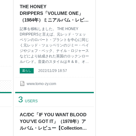
90年代は舞台ミュージカルの道へ進んで
THE HONEY
たと記憶しています‥。 80年代当時、個人
DRIPPERS「VOLUME ONE」
的には長髪系ロックンロールバンドを好ん
で聴いていいましたが、歌謡曲／アイドル
（1984年）ミニアルバム・レビュ
曲／まぁヒット曲も普通にラジオやテレビ
ー【Collection＃242】 - ナツカシ
記事を移転しました。 THE HONEY
で流れるので、
E じゃん！
DRIPPERSと言えば、元レッド・ツェッ
ペリンのロバート・プラントを中心に同じ
く元レッド・ツェッペリンのジミー・ペイ
ジやジェフ・ベック、ナイル・ロジャース
などにより結成された英国のロックンロー
ルバンド。音楽のスタイルはＲ＆Ｂ、オー
ルディーズ色が強い。バンド名もアメリカ
2022/11/29 18:57
暮らし
のブルースミュージシャンであるルーズベ
ルト・サイクスの異名「HONEY
DRIPPER」から付けられています。また
www.tomo-zy.com
ゲストミュージシャンにSTRAY CATSのブ
ライアン・セッツァーも参加していたりし
3
ます。 こんな方におすすめ 80年代の録音
USERS
技術を使ったオールディーズに浸ってみた
い方 少し懐かしい感じの楽曲をクリアな
AC/DC「IF YOU WANT BLOOD
サウンドで聴いてみたい方 70年代に活躍
YOU'VE GOT IT」（1978年）ア
したミュージシャンの80年代の活動をチ
ェックしたい方 80年代のヒット曲に興味
ルバム・レビュー【Collection＃
がある方 ロバート・プラントの新境地？
216】 - ナツカシ E じゃん！