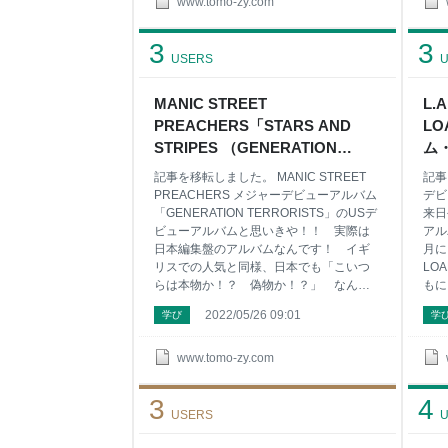
に興味がある方 ウルフカットといったら
ワク
www.tomo-zy.com
彼を思い出す方 イギリスからアメリカに
が味
移住したロックアーティストに興味があ
ット
3
3
る方 裁判沙汰のヒット曲！ 実は盗作と本
から
USERS
U
人認めちゃった曲に興味がある方
スト
Sponsored Link ROD
な歌
MANIC STREET
L.
STEWART「BLONDES HAVE MORE
がある
PREACHERS「STARS AND
LO
FUN」（1978年） リンク 1978年 ソロ9
STE
枚目のアルバム「BLONDES HAVE
FR
STRIPES （GENERATION
ム・
MORE FUN（スーパースターはブロンド
目の
TERRORISTS US MIX）」
19
記事を移転しました。 MANIC STREET
記事
がお好き）」をリ
（1992年）アルバム・レビュー
PREACHERS メジャーデビューアルバム
デビ
【Collection＃198】 - ナツカシ E
「GENERATION TERRORISTS」のUSデ
来日
ビューアルバムと思いきや！！ 実際は
アル
じゃん！
日本編集盤のアルバムなんです！ イギ
月に
リスでの人気と同様、日本でも「こいつ
LO
らは本物か！？ 偽物か！？」 なんて
もに
議論はどうでもいい！ ってくらいロッ
得！
2022/05/26 09:01
学び
学
ク好きには、注目のバンドだったんで
ろい
す！ という事で日本のファンに向け、
方 
US用のミックスも楽しんでもらおうって
ーイ
www.tomo-zy.com
企画のアルバム登場！ こんな方におすす
のGI
め 紆余曲折、いろいろドラマがあるバン
イス
3
4
ドに興味がある方 インタビュー中に腕に
で 
USERS
U
「４ REAL 」と切り刻んだバンドに興味
L.
がある方 何気にパンキッシュでハードな
リユ