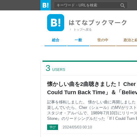
トップへ戻る
総合
一般
世の中
政治と
3
USERS
懐かしい曲を2曲聴きました！ Cher（
Could Turn Back Time」＆「B
聴いた曲：Tune of the Day】 - 
記事を移転しました。 懐かしい曲に再開しました！ 
楽しんでいたら、Cher（シェール）のMVがリスト
スタジオ・アルバムで、1989年7月10日にリリースさ
Stone』のリードシングルだった「If I Could Tur
た！ この曲もCher（シェール）の代表曲のひと
2024/05/03 00:10
学び
Cher（シェール）の代表曲のひとつである「Belie
『Believe』からのリードシングルとして、日本で