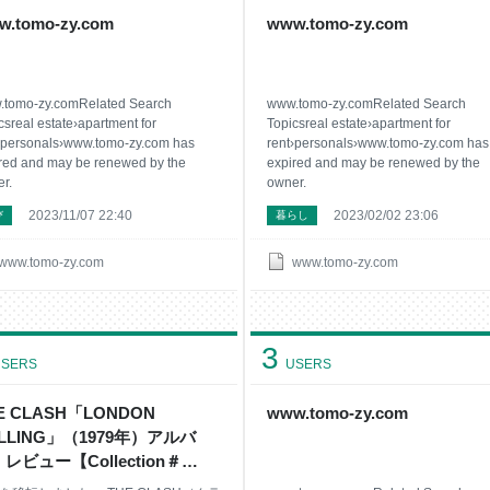
w.tomo-zy.com
www.tomo-zy.com
.tomo-zy.comRelated Search
www.tomo-zy.comRelated Search
csreal estate›apartment for
Topicsreal estate›apartment for
›personals›www.tomo-zy.com has
rent›personals›www.tomo-zy.com has
red and may be renewed by the
expired and may be renewed by the
r.
owner.
2023/11/07 22:40
2023/02/02 23:06
び
暮らし
www.tomo-zy.com
www.tomo-zy.com
3
SERS
USERS
E CLASH「LONDON
www.tomo-zy.com
LLING」（1979年）アルバ
レビュー【Collection＃
4】 - ナツカシ E じゃん！