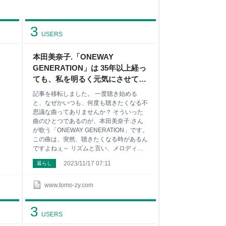
3
USERS
本田美奈子.「ONEWAY
GENERATION」は 35年以上経っ
ても、私を明るく元気にさせてく
れます！【本日視聴したMV：
記事を移転しました。 一度聴き始める
Tune of the Day】（Vol.10） - ナ
と、なぜかいつも、何度も聴きたくなる不
ツカシ E じゃん！
思議な曲ってありませんか？ そういった
曲のひとつであるのが、本田美奈子.さん
が歌う「ONEWAY GENERATION」です。
この曲は、突然、聴きたくなる時があるん
ですよねぇ～ リズムと言い、メロディと
言い、ポップな要素満載のこの曲…。 楽
2023/11/17 07:11
暮らし
しそうに笑顔で歌う本田美奈子.さん、振
付もポップな感じで好きな曲であり、MV
ですね。 この曲が発売されたのが1987年
www.tomo-zy.com
2月です。 TBS系ドラマ『パパはニュース
キャスター』の主題歌に起用された曲でも
3
ありました！ 本田美奈子.さんの80年代は
USERS
アイドル的な活動がメインでしたねぇ～。