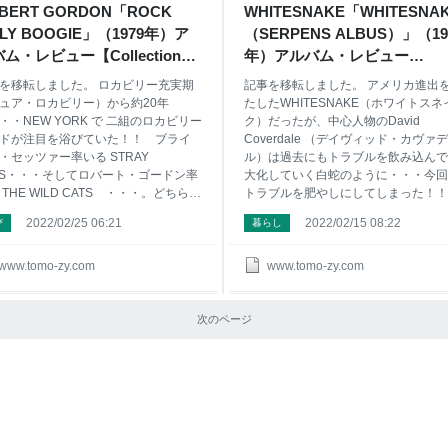
BERT GORDON「ROCK
WHITESNAKE「WHITESNA
nsored Link L.A. GUNS「COCKED ＆
ストとして加入！ こんな方におすす
LLY BOOGIE」（1979年）ア
（SERPENS ALBUS）」（19
DED」（1989年） リンク L.A. GUNS
昔物
ム・レビュー【Collection＃
年）アルバム・レビュー
9】 - ナツカシ E じゃん！
【Collection＃188】 - ナツカ
を移転しました。 ロカビリー充実期
記事を移転しました。 アメリカ進出
じゃん！
ュア・ロカビリー）から約20年
たしたWHITESNAKE（ホワイトスネ
・・NEW YORK で 二組のロカビリー
ク）だったが、中心人物のDavid
ドが注目を浴びていた！！ ブライ
Coverdale （デイヴィッド・カヴァ
・セッツァー率いる STRAY
ル）は過去にもトラブルを飲み込んで
TS・・・そしてロバート・ゴードン率
大化していく白蛇のように・・・今回
 THE WILD CATS ・・・。どちらも
トラブルを肥やしにしてしまった！！
ク風味の味付けがクラブ・シーンで
んな方におすすめ アメリカ進出しち
2022/02/25 06:21
2022/02/15 08:22
び
暮らし
となった！！！ こんな方におすすめ
ブリティッシュバンドの音源を聴きた
ヴィス・プレスリーに憧れた9歳が大
なる方 メンバーチェンジが絶え間な
なって歌う楽曲に興味がある方 大人
ックバンドに興味がある方 もうソロ
www.tomo-zy.com
www.tomo-zy.com
囲気を持ったロカビリーに興味があ
ジェクトと割り切っちゃうことが出来
 名の知れたギタリストが一緒にステ
方 アメリカ進出するとＰＶもアメリ
に立ったシンガーに興味がある方 80
って感じになるのか？気になる方
次のページ
ロカビリー・ブームの先駆者的存在
Sponsored Link
味がある方 ネオ・ロカビリーってな
WHITESNAKE「WHITESNAKE（SE
 と思った方 Sponsored Link
NS ALBUS）」（1987年） Whitesna
ERT GORDON「ROCK BILLY
(Remastered) ホワイトスネイク ハ
GIE」（1979年） Rock Billy Boogie
ック ¥1630 アメリカ進出後、このア
rt
ムの制作開始時のメンバー Vo：D