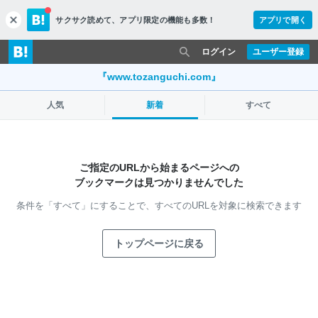
サクサク読めて、
アプリ限定の機能も多数！
アプリで開く
c
l
o
ログイン
ユーザー登録
s
e
『www.tozanguchi.com』
人気
新着
すべて
ご指定のURLから始まるページへの
ブックマークは見つかりませんでした
条件を「すべて」にすることで、
すべてのURLを対象に検索できます
トップページに戻る