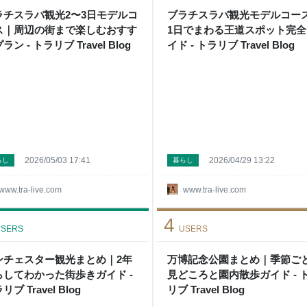
ラチスラバ観光2〜3日モデルコ
ブラチスラバ観光モデルコー
ス｜周辺の街まで楽しむおすす
1日でまわる王道スポット完全
ラン - トラリブ Travel Blog
イド - トラリブ Travel Blog
2026/05/03 17:41
2026/04/29 13:22
らし
暮らし
www.tra-live.com
www.tra-live.com
4
SERS
USERS
ンチェスター観光まとめ｜2年
万博記念公園まとめ｜季節ご
らしてわかった街歩きガイド -
見どころと園内散歩ガイド - 
リブ Travel Blog
リブ Travel Blog