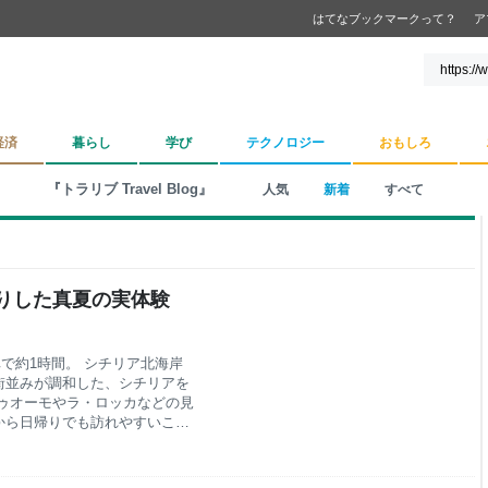
はてなブックマークって？
ア
経済
暮らし
学び
テクノロジー
おもしろ
『トラリブ Travel Blog』
人気
新着
すべて
りした真夏の実体験
モから列車で約1時間。 シチリア北海岸
街並みが調和した、シチリアを
ゥオーモやラ・ロッカなどの見
から日帰りでも訪れやすいこと
iolo（July 2026） 私もパ
に訪れてみると、事前に思い描
ェファルは想像以上に暑く、当