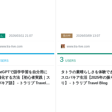
2026/03/11 21:07
2026/03/09 13:07
らし
世の中
www.tra-live.com
www.tra-live.com
3
SERS
USERS
hatGPTで語学学習を自分用に
タトラの素晴らしさを体験で
適化する方法【初心者実践｜ス
スロバキア生活【2025年の振
キア語】 - トラリブ Travel
り】 - トラリブ Travel Blog
g