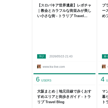
【スロバキア世界遺産】レボチャ
ブ
｜教会とカラフルな街並みが美し
ー
い小さな街 - トラリブ Travel
めプ
Blog
2026/05/15 21:43
学び
暮
www.tra-live.com
6
4
USERS
U
大阪まとめ｜地元目線で歩くおす
マ
すめエリアと街歩きガイド - トラ
暮
リブ Travel Blog
トラ