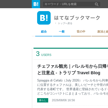
トップへ戻る
総合
一般
世の中
政治と
3
USERS
チェファル観光｜パレルモから日帰
と注意点 - トラリブ Travel Blog
Spiaggia di Cefalù（July 2026） パレル
に位置するチェファルは、美しいビーチと中世の
代表する港町です。 世界遺産に登録されているド
どころがコンパクトにまとまっており、パレルモ
から、多くの旅行者に人気があります。 Vicolo Caracc
2026/08/06 16:56
暮らし
レルモ滞在中に日帰りで訪れました。 ただ、実際
いていた過ごし方とは少し違いました。 7月のチ