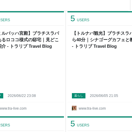
できませんでした。その代わ
して強く残っています。 この
クセスや観光、ビーチの様子、
5
SERS
USERS
ミルバッハ宮殿】ブラチスラバ
【トルナバ観光】ブラチスラ
あるロココ様式の邸宅｜見どこ
ら40分｜シナゴーグカフェと
介 - トラリブ Travel Blog
- トラリブ Travel Blog
2026/06/22 23:08
2026/06/05 21:05
び
暮らし
www.tra-live.com
www.tra-live.com
5
SERS
USERS