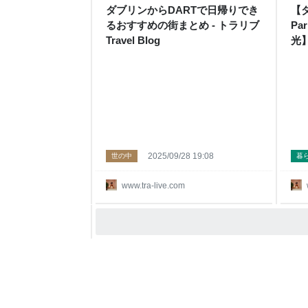
ダブリンからDARTで日帰りでき
【ダ
るおすすめの街まとめ - トラリブ
P
Travel Blog
光】
2025/09/28 19:08
世の中
暮
www.tra-live.com