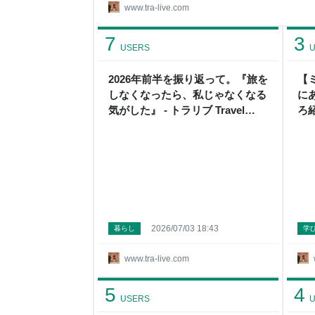
初予定していた観光スポットをすべて巡ることは
www.tra-live.com
り、美しい海でゆっくり過ごす時間が旅の思い出と
記事では、実際に訪れて感じたことをもとに、ア
7
3
そして真夏な
USERS
U
2026年前半を振り返って。『旅を
【
しなくなったら、私じゃなくなる
に
気がした』 - トラリブ Travel
ろ紹
Blog
2026/07/03 18:43
暮らし
学
www.tra-live.com
5
4
USERS
U