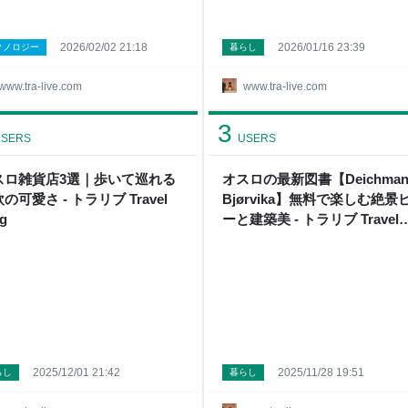
2026/02/02 21:18
2026/01/16 23:39
クノロジー
暮らし
www.tra-live.com
www.tra-live.com
3
SERS
USERS
スロ雑貨店3選｜歩いて巡れる
オスロの最新図書【Deichma
の可愛さ - トラリブ Travel
Bjørvika】無料で楽しむ絶景
g
ーと建築美 - トラリブ Travel
Blog
2025/12/01 21:42
2025/11/28 19:51
らし
暮らし