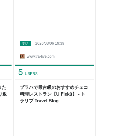
2026/03/06 19:39
学び
www.tra-live.com
5
USERS
きた
プラハで最古級のおすすめチェコ
り返
料理レストラン【U Fleků】 - ト
ラリブ Travel Blog