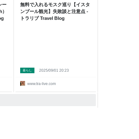
シー
無料で入れるモスク巡り【イスタ
h）
ンブール観光】失敗談と注意点 -
og
トラリブ Travel Blog
2025/09/01 20:23
暮らし
www.tra-live.com