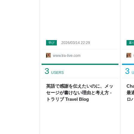
2026/03/14 22:29
学び
暮
www.tra-live.com
3
3
USERS
U
英語で感謝を伝えたいのに、メッ
C
セージが書けない理由と考え方 -
最
トラリブ Travel Blog
ロバ
Blo