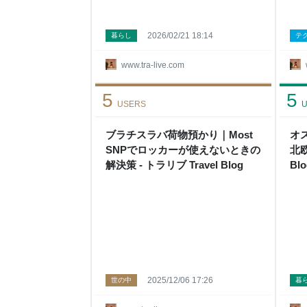
2026/02/21 18:14
暮らし
テ
www.tra-live.com
5
5
USERS
U
ブラチスラバ荷物預かり｜Most
オ
SNPでロッカーが使えないときの
北欧
解決策 - トラリブ Travel Blog
Blo
2025/12/06 17:26
世の中
暮