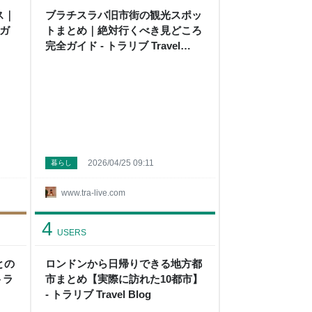
ス｜
ブラチスラバ旧市街の観光スポッ
ガ
トまとめ｜絶対行くべき見どころ
完全ガイド - トラリブ Travel
Blog
2026/04/25 09:11
暮らし
www.tra-live.com
4
USERS
との
ロンドンから日帰りできる地方都
トラ
市まとめ【実際に訪れた10都市】
- トラリブ Travel Blog