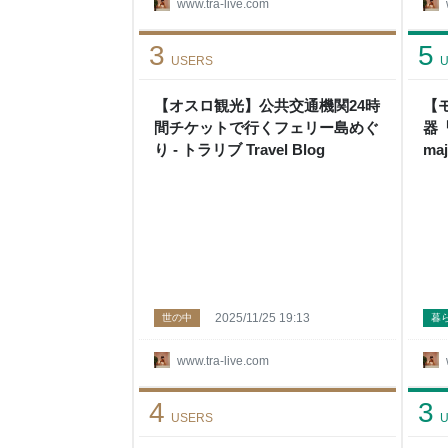
www.tra-live.com
3
5
USERS
U
【オスロ観光】公共交通機関24時
【
間チケットで行くフェリー島めぐ
器「
り - トラリブ Travel Blog
ma
ブ T
2025/11/25 19:13
世の中
暮
www.tra-live.com
4
3
USERS
U