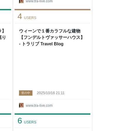
www.tra-live.com
4
USERS
ラ】
ウィーンで１番カラフルな建物
巡り
【フンデルトヴァッサーハウス】
- トラリブ Travel Blog
2025/10/16 21:11
世の中
www.tra-live.com
6
USERS