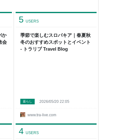
5
USERS
バか
季節で楽しむスロバキア｜春夏秋
教会
冬のおすすめスポットとイベント
- トラリブ Travel Blog
2026/05/20 22:05
暮らし
www.tra-live.com
4
USERS