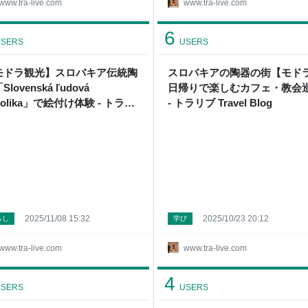
www.tra-live.com
www.tra-live.com
6
SERS
USERS
モドラ観光】スロバキア伝統陶
スロバキアの陶器の街【モド
Slovenská ľudová
日帰りで楽しむカフェ・教会
jolika」で絵付け体験 - トラリ
- トラリブ Travel Blog
ravel Blog
2025/11/08 15:32
2025/10/23 20:12
らし
学び
www.tra-live.com
www.tra-live.com
4
SERS
USERS