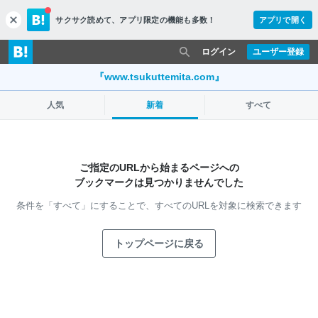
サクサク読めて、
アプリ限定の機能も多数！
アプリで開く
c
l
o
ログイン
ユーザー登録
s
e
『www.tsukuttemita.com』
人気
新着
すべて
ご指定のURLから始まるページへの
ブックマークは見つかりませんでした
条件を「すべて」にすることで、
すべてのURLを対象に検索できます
トップページに戻る